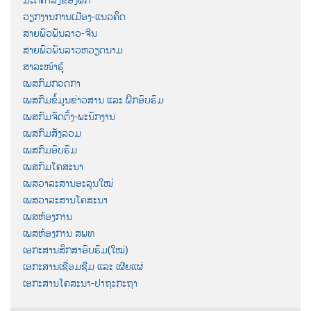
ວຽກງານການເມືອງ-ແນວຄິດ
ສາຍພົວພັນລາວ-ຈີນ
ສາຍພົວພັນລາວຫວຽດນາມ
ສາລະໜ້າຮູ້
ເພສກົມກວດກາ
ເພສກົມຂໍ້ມູນຂ່າວສານ ແລະ ຝຶກອົບຮົມ
ເພສກົມຈັດຕັ້ງ-ພະນັກງານ
ເພສກົມສັງລວມ
ເພສກົມອົບຮົມ
ເພສກົມໂຄສະນາ
ເພສວາລະສານອະລຸນໃໝ່
ເພສວາລະສານໂຄສະນາ
ເພສຫ້ອງການ
ເພສຫ້ອງການ ສພທ
ເອກະສານສຶກສາອົບຮົມ(ໃໝ່)
ເອກະສານເຊື່ອມຊືມ ແລະ ເຜີຍແຜ່
ເອກະສານໂຄສະນາ-ປາຖະກະຖາ