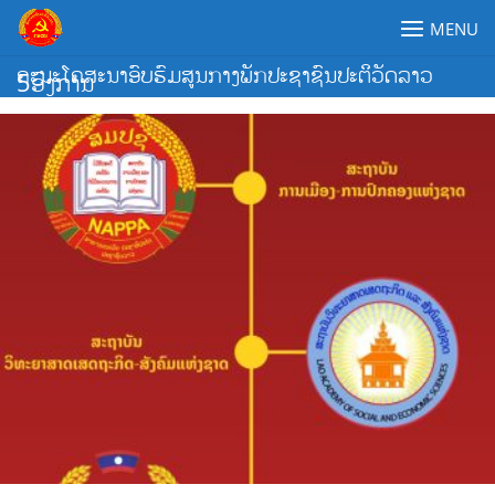
Skip
MENU
to
content
ຄະນະໂຄສະນາອົບຮົມສູນກາງພັກປະຊາຊົນປະຕິວັດລາວ
5ອົງການ