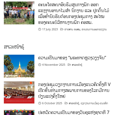
ຄະນະໂຄສະນາອົບຮົມສູນກາງພັກ ອອກ
ແຮງງານອານາໄມສໍາ ນັກງານ ແລະ ປູກຕົ້ນໄມ້
ເພື່ອຂໍ່ານັບຮັບຕ້ອນກອງປະຊຸມກາງ ສະໄໝ
ຂອງຄະນະບໍລິຫານງານພັກ ຄອສພ.
17 July 2023
ຂ່າວສານ ຄອສພ
,
ຂະບວນການອອກແຮງງານ
ສາລະໜ້າຮູ້
ຄວາມເປັນມາຂອງ “ພຣະທາດຫຼວງວຽງຈັນ”
4 November 2025
ສາລະໜ້າຮູ້
ກອງປະຊຸມວຽກງານການເມືອງແນວຄິດຄັ້ງທີ V
ເປີດຂຶ້ນທ່າມກາງສະພາບການຂອງໂລກມີການ
ປ່ຽນແປງຄັ້ງໃຫຍ່
6 October 2025
ສາລະໜ້າຮູ້
,
ວຽກງານການເມືອງ-ແນວຄິດ
ປະຫວັດຄວາມເປັນມາຂອງວັນຄູແຫ່ງຊາດທີ 7