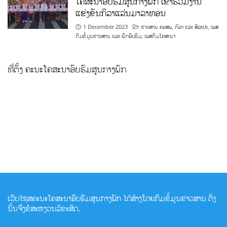
ໂຄສະນາອົບຮົມສູນກາງພັກ ເຂົ້າຮ່ວມງານ
ແຂ່ງຂັນກິລາແລ່ນມາລາທອນ
1 December 2023
ຂ່າວສານ ຄອສພ
,
ກິລາ ແລະ ສິລະປະ
,
ເພສ
ກົມຂໍ້ມູນຂ່າວສານ ແລະ ຝຶກອົບຮົມ
,
ເພສກົມໂຄສະນາ
ທີ່ຕັ້ງ ຄະນະໂຄສະນາອົບຮົມສູນກາງພັກ
ເວັບໄຊສຄະນະໂຄສະນາອົບຮົມສູນກາງພັກ ໄດ້ສ້າງໂດຍກົມຂໍ້ມູນຂ່າວສານ ດັ່ງ
ນັ້ນຈື່ງຂໍສະຫງວນລິຂະສິດ.