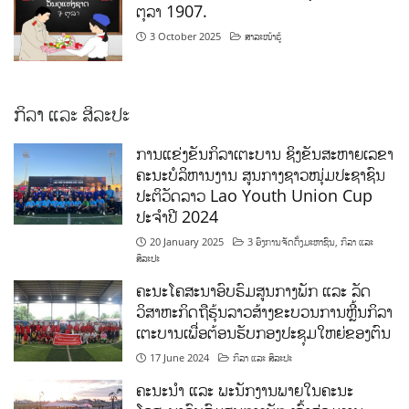
ຕຸລາ 1907.
3 October 2025
ສາລະໜ້າຮູ້
ກິລາ ແລະ ສິລະປະ
ການແຂ່ງຂັນກິລາເຕະບານ ຊິງຂັນສະຫາຍເລຂາ
ຄະນະບໍລິຫານງານ ສູນກາງຊາວໜຸ່ມປະຊາຊົນ
ປະຕິວັດລາວ Lao Youth Union Cup
ປະຈຳປີ 2024
20 January 2025
3 ອົງການຈັດຕັ້ງມະຫາຊົນ
,
ກິລາ ແລະ
ສິລະປະ
ຄະນະໂຄສະນາອົບຮົມສູນກາງພັກ ແລະ ລັດ
ວິສາຫະກິດຖືຮຸ້ນລາວສ້າງຂະບວນການຫຼີ້ນກິລາ
ເຕະບານເພື່ອຕ້ອນຮັບກອງປະຊຸມໃຫຍ່ຂອງຕົນ
17 June 2024
ກິລາ ແລະ ສິລະປະ
ຄະນະນຳ ແລະ ພະນັກງານພາຍໃນຄະນະ