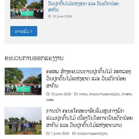
ວັນປູກຕົ້ນໄມ້ແຫ່ງຊາດ ແລະ ວັນເດັກນ້ອຍ
ສາກົນ
10 June 2026
ອ່ານເພີ່ມ
ຂະບວນການອອກແຮງງານ
ຄອສພ ສ້າງຂະບວນການປູກຕົ້ນໄມ້ ສະຫລອງ
ວັນປູກຕົ້ນໄມ້ແຫ່ງຊາດ ແລະ ວັນເດັກນ້ອຍ
ສາກົນ
10 June 2026
news
,
ຂະບວນການອອກແຮງງານ
,
ຂ່າວສານ
ຄອສພ
ການນໍາ ຄະນະໂຄສະນາອົບຮົມສູນກາງພັກ
ຮ່ວມປູກຕົ້ນໄມ້ ເນື່ອງໃນໂອກາດວັນເດັກນ້ອຍ
ສາກົນ ແລະ ວັນປູກຕົ້ນໄມ້ແຫ່ງຊາດລາວ
1 June 2024
ຂະບວນການອອກແຮງງານ