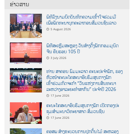
ຂ່າວສານ
ພິທີລົງນາມບົດບັນທຶກຄວາມເຂົ້າໃຈຮ່ວມມື
ເພື່ອພັດທະນາບຸກຄະລາກອນສື່ມວນຊົນລາວ
5 August 2026
ພິທີສະເຫຼີມສະຫຼອງ ວັນສ້າງຕັ້ງພັກກອມມູນິດ
ຈີນ ຄົບຮອບ 105 ປີ
3 July 2026
ທ່ານ ສາຄອນ ພົມມະລາດ ຄະນະປະຈໍາພັກ, ຮອງ
ຫົວໜ້າຄະນະໂຄສະນາອົບຮົມສູນກາງພັກ
ເຂົ້າຮ່ວມກິດຈະກຳ “ວັນແຫ່ງການສົນທະນາ
ລະຫວ່າງອາລະຍະທຳສາກົນ” ປະຈຳປີ 2026
17 June 2026
ຄະນະໂຄສະນາອົບຮົມສູນກາງພັກ ເປີດກອງປະ
ຊຸມສຳມະນາວິທະຍາສາດ ສຶ່ມວນຊົນ
17 June 2026
ຄອສພ ສ້າງຂະບວນການປູກຕົ້ນໄມ້ ສະຫລອງ