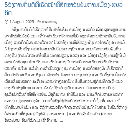
5ອົງການຕົ້ນຕໍທີ່ເຮັດໜ້າທີ່ສຶກສາອົບຮົມການເມືອງ-ແນວ
ຄິດ
1 August 2025
ສາລະໜ້າຮູ້
5ອົງການຕົ້ນຕໍທີ່ເຮັດໜ້າທີ່ສຶກສາອົບຮົມການເມືອງ-ແນວຄິດ ເພື່ອນຜູ້ອ່ານຫຼາຍທ່ານ
ອາດຍັງບໍ່ທັນຮັບຮູ້ ແລະ ເຂົ້າໃຈວ່າ ບັນດາອົງການທີ່ເຮັດວຽກໂຄສະນາສຶກສາອົບຮົມການ
ເມືອງ-ແນວຄິດມີພາກສ່ວນໃດແດ່? ບັນດາອົງການທີ່ເຮັດວຽກດັ່ງກ່າວໂດຍກົງປະກອບມີ
5 ອົງການຄື: ໜຶ່ງ: ຄະນະໂຄສະນາອົບຮົມສູນກາງພັກ ແລະ ຄະນະໂຄສະນາອົບຮົມຂັ້ນ
ທ້ອງຖິ່ນ (ຄະນະໂຄສະນາອົບຮົມ ນະຄອນຫຼວງ, ແຂວງ ແລະ ເມືອງ) ເຊິ່ງອົງການເຫຼົ່ານີ້ ມີ
ຄວາມຮັບຜິດຊອບໂດຍກົງ ແລະ ເປັນໃຈກາງ ໃນການເຮັດພາລະບົດບາດເປັນອົງການ
ເສນາທິການໃນການຊີ້ນໍາການດໍາເນີນວຽກງານການເມືອງ-ແນວຄິດຂອງພັກທີ່ເຮັດໜ້າທີ່
ຄົ້ນຄວ້າທິດສະດີ ແລະ ສັງລວມພຶດຕິກໍາ, ໂຄສະນາ ປະຖະກະຖາ ແລະ ຈັດຕັ້ງການຄົ້ນຄວ້າ
ເຊື່ອມຊຶມແນວທາງ ມະຕິເອກະສານຕ່າງໆຂອງພັກ; ອົບຮົມຄວາມຮູ້ດ້ານທິດສະດີ-ແນວ
ທາງເພື່ອສ້າງທັດສະນະຄວາມຮັບຮູ້ທີ່ຖືກຕ້ອງເປັນເອະພາບ, ມີຄຸນທາດການເມືອງ-
ຄຸນສົມບັດສິນທໍາທີ່ໜັກແໜ້ນ, ມີອຸດົມການ, ຄ່ານິຍົມ ແລະ ມານະຈິດໄປຕາມແນວທາງ
ແລະ ຈຸດມຸ່ງໝາຍຂອງພັກ. ນອກນັ້ນຍັງຕໍ່ສູ້ຕ້ານກັບປະກົດການຫຍໍ້ທໍ້, ເສື່ອມຊາມ ທີ່
ເກີດຂຶ້ນພາຍໃນພັກ ແລະ ຕໍ່ສູ້ຕ້ານແນວຄິດ-ຈິດຕະສາດກັບຝ່າຍກົງກັນຂ້າມ ໃນນັ້ນສື່ຕ່າງໆ
ບໍ່ວ່າຈະເປັນສື່ສິ່ງພິມ (ໜັງສືພິມ, ວາລະສານ…) ແລະ ສື່ອິເລັກໂທຣນິກ (ວິທະຍຸ,
ໂທລະພາບ, ອິນເຕີເນັດ…) ເຊິ່ງອົງການ […]