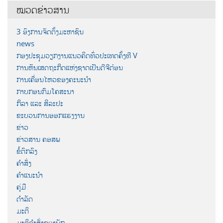
ໝວດຂ່າວສານ
3 ອົງການຈັດຕັ້ງມະຫາຊົນ
news
ກອງປະຊຸມວຽກງານແນວຄິດທົ່ວປະເທດຄັ້ງທີ V
ການຫັນເສດຖະກິດແຫ່ງຊາດເປັນດີຈີຕ໋ອນ
ການເຄື່ອນໄຫວຂອງຄະນະນຳ
ກາບກອນກົມໂຄສະນາ
ກິລາ ແລະ ສິລະປະ
ຂະບວນການອອກແຮງງານ
ຂ່າວ
ຂ່າວສານ ຄອສພ
ຂໍ້ຕົກລົງ
ຄຳສັ່ງ
ຄຳແນະນຳ
ຄູ່ມື
ດຳລັດ
ມະຕິ
ມະຕິຄຳສັ່ງຂອງພັກ