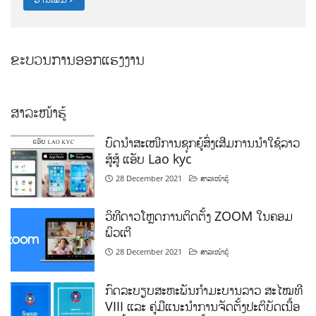
ຂະບວນການອອກແຮງງານ
ສາລະໜ້າຮູ້
ບົດນຳສະເໜີການຊຸກຍູ້ສົ່ງເສີມການນຳໃຊ້ລາວ
ສູ້ສູ້ ແອັບ Lao kyc
28 December 2021
ສາລະໜ້າຮູ້
ວິທີດາວໂຫຼດການຕິດຕັ້ງ ZOOM ໃນຄອມ
ພິວເຕີ
28 December 2021
ສາລະໜ້າຮູ້
ກົດລະບຽບສະຫະພັນກຳມະບານລາວ ສະໄໝທີ
VIII ແລະ ຄູ່ມືແນະນຳການຈັດຕັ້ງປະຕິບັດເນື້ອ