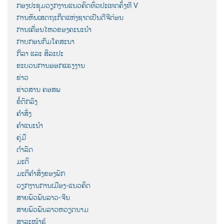
ກອງປະຊຸມວຽກງານແນວຄິດທົ່ວປະເທດຄັ້ງທີ V
ການຫັນເສດຖະກິດແຫ່ງຊາດເປັນດີຈີຕ໋ອນ
ການເຄື່ອນໄຫວຂອງຄະນະນຳ
ກາບກອນກົມໂຄສະນາ
ກິລາ ແລະ ສິລະປະ
ຂະບວນການອອກແຮງງານ
ຂ່າວ
ຂ່າວສານ ຄອສພ
ຂໍ້ຕົກລົງ
ຄຳສັ່ງ
ຄຳແນະນຳ
ຄູ່ມື
ດຳລັດ
ມະຕິ
ມະຕິຄຳສັ່ງຂອງພັກ
ວຽກງານການເມືອງ-ແນວຄິດ
ສາຍພົວພັນລາວ-ຈີນ
ສາຍພົວພັນລາວຫວຽດນາມ
ສາລະໜ້າຮູ້