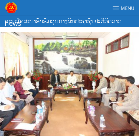
Skip
MENU
to
content
ຄະນະໂຄສະນາອົບຮົມສູນກາງພັກປະຊາຊົນປະຕິວັດລາວ
news