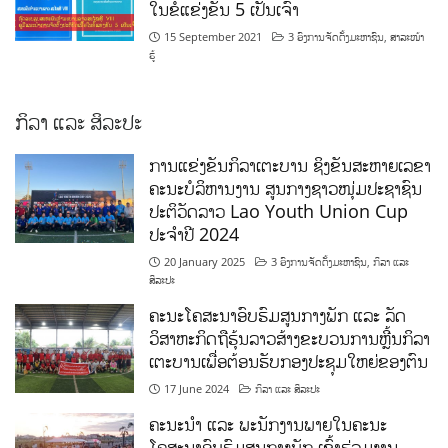
ໃນຂໍ້ແຂ່ງຂັນ 5 ເປັນເຈົ້າ
15 September 2021
3 ອົງການຈັດຕັ້ງມະຫາຊົນ
,
ສາລະໜ້າ
ຮູ້
ກິລາ ແລະ ສິລະປະ
ການແຂ່ງຂັນກິລາເຕະບານ ຊິງຂັນສະຫາຍເລຂາ
ຄະນະບໍລິຫານງານ ສູນກາງຊາວໜຸ່ມປະຊາຊົນ
ປະຕິວັດລາວ Lao Youth Union Cup
ປະຈຳປີ 2024
20 January 2025
3 ອົງການຈັດຕັ້ງມະຫາຊົນ
,
ກິລາ ແລະ
ສິລະປະ
ຄະນະໂຄສະນາອົບຮົມສູນກາງພັກ ແລະ ລັດ
ວິສາຫະກິດຖືຮຸ້ນລາວສ້າງຂະບວນການຫຼີ້ນກິລາ
ເຕະບານເພື່ອຕ້ອນຮັບກອງປະຊຸມໃຫຍ່ຂອງຕົນ
17 June 2024
ກິລາ ແລະ ສິລະປະ
ຄະນະນຳ ແລະ ພະນັກງານພາຍໃນຄະນະ
ໂຄສະນາອົບຮົມສູນກາງພັກ ເຂົ້າຮ່ວມງານ