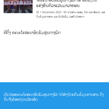
ແຂ່ງຂັນກິລາແລ່ນມາລາທອນ
1 December 2023
ຂ່າວສານ ຄອສພ
,
ກິລາ ແລະ ສິລະປະ
,
ເພສ
ກົມຂໍ້ມູນຂ່າວສານ ແລະ ຝຶກອົບຮົມ
,
ເພສກົມໂຄສະນາ
ທີ່ຕັ້ງ ຄະນະໂຄສະນາອົບຮົມສູນກາງພັກ
ເວັບໄຊສຄະນະໂຄສະນາອົບຮົມສູນກາງພັກ ໄດ້ສ້າງໂດຍກົມຂໍ້ມູນຂ່າວສານ ດັ່ງ
ນັ້ນຈື່ງຂໍສະຫງວນລິຂະສິດ.