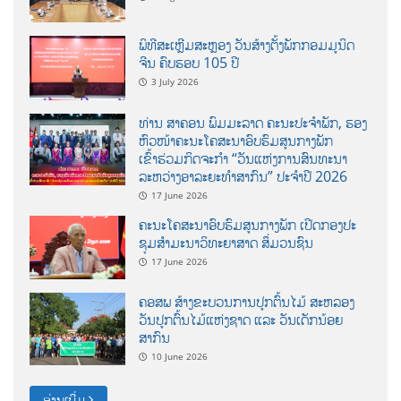
ພິທີສະເຫຼີມສະຫຼອງ ວັນສ້າງຕັ້ງພັກກອມມູນິດ
ຈີນ ຄົບຮອບ 105 ປີ
3 July 2026
ທ່ານ ສາຄອນ ພົມມະລາດ ຄະນະປະຈໍາພັກ, ຮອງ
ຫົວໜ້າຄະນະໂຄສະນາອົບຮົມສູນກາງພັກ
ເຂົ້າຮ່ວມກິດຈະກຳ “ວັນແຫ່ງການສົນທະນາ
ລະຫວ່າງອາລະຍະທຳສາກົນ” ປະຈຳປີ 2026
17 June 2026
ຄະນະໂຄສະນາອົບຮົມສູນກາງພັກ ເປີດກອງປະ
ຊຸມສຳມະນາວິທະຍາສາດ ສຶ່ມວນຊົນ
17 June 2026
ຄອສພ ສ້າງຂະບວນການປູກຕົ້ນໄມ້ ສະຫລອງ
ວັນປູກຕົ້ນໄມ້ແຫ່ງຊາດ ແລະ ວັນເດັກນ້ອຍ
ສາກົນ
10 June 2026
ອ່ານເພີ່ມ