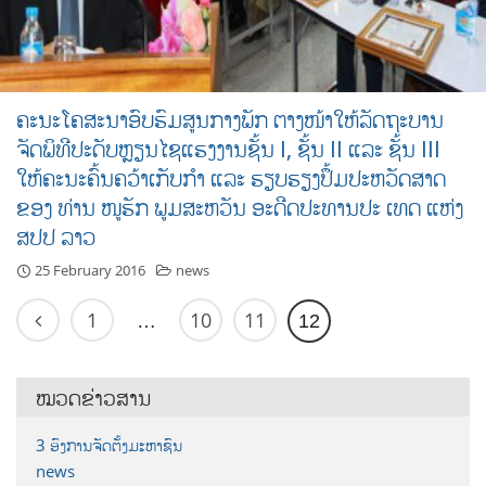
ຄະນະໂຄສະນາອົບຮົມສູນກາງພັກ ຕາງໜ້າໃຫ້ລັດຖະບານ
ຈັດພິທີປະດັບຫຼຽນໄຊແຮງງານຊັ້ນ I, ຊັ້ນ II ແລະ ຊັ້ນ III
ໃຫ້ຄະນະຄົ້ນຄວ້າເກັບກໍາ ແລະ ຮຽບຮຽງປຶ້ມປະຫວັດສາດ
ຂອງ ທ່ານ ໜູຮັກ ພູມສະຫວັນ ອະດີດປະທານປະ ເທດ ແຫ່ງ
ສປປ ລາວ
25 February 2016
news
1
10
11
…
12
ໝວດຂ່າວສານ
3 ອົງການຈັດຕັ້ງມະຫາຊົນ
news