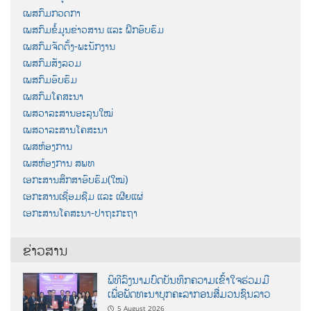
ເພສກົມກວດກາ
ເພສກົມຂໍ້ມູນຂ່າວສານ ແລະ ຝຶກອົບຮົມ
ເພສກົມຈັດຕັ້ງ-ພະນັກງານ
ເພສກົມສັງລວມ
ເພສກົມອົບຮົມ
ເພສກົມໂຄສະນາ
ເພສວາລະສານອະລຸນໃໝ່
ເພສວາລະສານໂຄສະນາ
ເພສຫ້ອງການ
ເພສຫ້ອງການ ສພທ
ເອກະສານສຶກສາອົບຮົມ(ໃໝ່)
ເອກະສານເຊື່ອມຊືມ ແລະ ເຜີຍແຜ່
ເອກະສານໂຄສະນາ-ປາຖະກະຖາ
ຂ່າວສານ
ພິທີລົງນາມບົດບັນທຶກຄວາມເຂົ້າໃຈຮ່ວມມື
ເພື່ອພັດທະນາບຸກຄະລາກອນສື່ມວນຊົນລາວ
5 August 2026