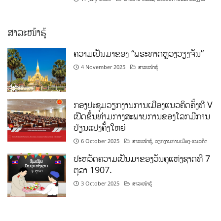
ສາລະໜ້າຮູ້
ຄວາມເປັນມາຂອງ “ພຣະທາດຫຼວງວຽງຈັນ”
4 November 2025
ສາລະໜ້າຮູ້
ກອງປະຊຸມວຽກງານການເມືອງແນວຄິດຄັ້ງທີ V
ເປີດຂຶ້ນທ່າມກາງສະພາບການຂອງໂລກມີການ
ປ່ຽນແປງຄັ້ງໃຫຍ່
6 October 2025
ສາລະໜ້າຮູ້
,
ວຽກງານການເມືອງ-ແນວຄິດ
ປະຫວັດຄວາມເປັນມາຂອງວັນຄູແຫ່ງຊາດທີ 7
ຕຸລາ 1907.
3 October 2025
ສາລະໜ້າຮູ້