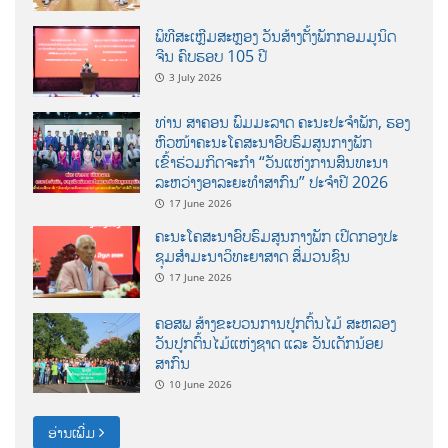
ພິທີສະເຫຼີມສະຫຼອງ ວັນສ້າງຕັ້ງພັກກອມມູນິດ
ຈີນ ຄົບຮອບ 105 ປີ
3 July 2026
ທ່ານ ສາຄອນ ພົມມະລາດ ຄະນະປະຈໍາພັກ, ຮອງ
ຫົວໜ້າຄະນະໂຄສະນາອົບຮົມສູນກາງພັກ
ເຂົ້າຮ່ວມກິດຈະກຳ “ວັນແຫ່ງການສົນທະນາ
ລະຫວ່າງອາລະຍະທຳສາກົນ” ປະຈຳປີ 2026
17 June 2026
ຄະນະໂຄສະນາອົບຮົມສູນກາງພັກ ເປີດກອງປະ
ຊຸມສຳມະນາວິທະຍາສາດ ສຶ່ມວນຊົນ
17 June 2026
ຄອສພ ສ້າງຂະບວນການປູກຕົ້ນໄມ້ ສະຫລອງ
ວັນປູກຕົ້ນໄມ້ແຫ່ງຊາດ ແລະ ວັນເດັກນ້ອຍ
ສາກົນ
10 June 2026
ອ່ານເພີ່ມ