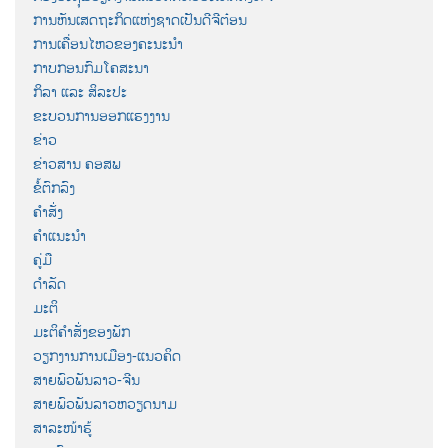
ການຫັນເສດຖະກິດແຫ່ງຊາດເປັນດີຈີຕ໋ອນ
ການເຄື່ອນໄຫວຂອງຄະນະນຳ
ກາບກອນກົມໂຄສະນາ
ກິລາ ແລະ ສິລະປະ
ຂະບວນການອອກແຮງງານ
ຂ່າວ
ຂ່າວສານ ຄອສພ
ຂໍ້ຕົກລົງ
ຄຳສັ່ງ
ຄຳແນະນຳ
ຄູ່ມື
ດຳລັດ
ມະຕິ
ມະຕິຄຳສັ່ງຂອງພັກ
ວຽກງານການເມືອງ-ແນວຄິດ
ສາຍພົວພັນລາວ-ຈີນ
ສາຍພົວພັນລາວຫວຽດນາມ
ສາລະໜ້າຮູ້