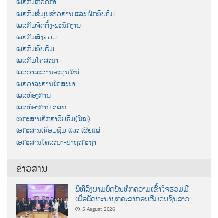
ເພສກົມກວດກາ
ເພສກົມຂໍ້ມູນຂ່າວສານ ແລະ ຝຶກອົບຮົມ
ເພສກົມຈັດຕັ້ງ-ພະນັກງານ
ເພສກົມສັງລວມ
ເພສກົມອົບຮົມ
ເພສກົມໂຄສະນາ
ເພສວາລະສານອະລຸນໃໝ່
ເພສວາລະສານໂຄສະນາ
ເພສຫ້ອງການ
ເພສຫ້ອງການ ສພທ
ເອກະສານສຶກສາອົບຮົມ(ໃໝ່)
ເອກະສານເຊື່ອມຊືມ ແລະ ເຜີຍແຜ່
ເອກະສານໂຄສະນາ-ປາຖະກະຖາ
ຂ່າວສານ
ພິທີລົງນາມບົດບັນທຶກຄວາມເຂົ້າໃຈຮ່ວມມື
ເພື່ອພັດທະນາບຸກຄະລາກອນສື່ມວນຊົນລາວ
5 August 2026