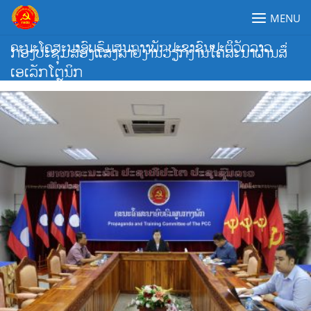
Skip
MENU
to
content
ຄະນະໂຄສະນາອົບຮົມສູນກາງພັກປະຊາຊົນປະຕິວັດລາວ
ກອງປະຊຸມສ່ອງແສງລາຍງານວຽກງານໂຄສະນາຜ່ານສຶ່
ເອເລັກໂຕຼນິກ