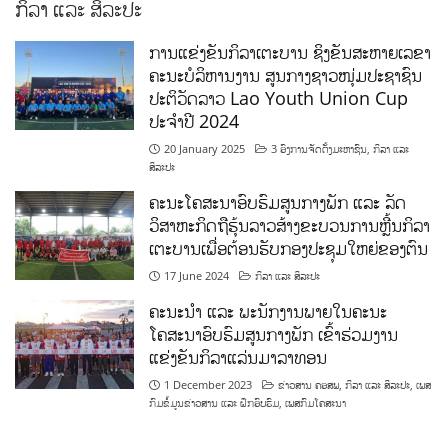
ກິລາ ແລະ ສິລະປະ
ການແຂ່ງຂັນກິລາເຕະບານ ຊິງຂັນສະຫາຍເລຂາ
ຄະນະບໍລິຫານງານ ສູນກາງຊາວໜຸ່ມປະຊາຊົນ
ປະຕິວັດລາວ Lao Youth Union Cup
ປະຈຳປີ 2024
20 January 2025
3 ອົງການຈັດຕັ້ງມະຫາຊົນ
,
ກິລາ ແລະ
ສິລະປະ
ຄະນະໂຄສະນາອົບຮົມສູນກາງພັກ ແລະ ລັດ
ວິສາຫະກິດຖືຮຸ້ນລາວສ້າງຂະບວນການຫຼີ້ນກິລາ
ເຕະບານເພື່ອຕ້ອນຮັບກອງປະຊຸມໃຫຍ່ຂອງຕົນ
17 June 2024
ກິລາ ແລະ ສິລະປະ
ຄະນະນຳ ແລະ ພະນັກງານພາຍໃນຄະນະ
ໂຄສະນາອົບຮົມສູນກາງພັກ ເຂົ້າຮ່ວມງານ
ແຂ່ງຂັນກິລາແລ່ນມາລາທອນ
1 December 2023
ຂ່າວສານ ຄອສພ
,
ກິລາ ແລະ ສິລະປະ
,
ເພສ
ກົມຂໍ້ມູນຂ່າວສານ ແລະ ຝຶກອົບຮົມ
,
ເພສກົມໂຄສະນາ