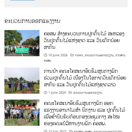
ຂະບວນການອອກແຮງງານ
ຄອສພ ສ້າງຂະບວນການປູກຕົ້ນໄມ້ ສະຫລອງ
ວັນປູກຕົ້ນໄມ້ແຫ່ງຊາດ ແລະ ວັນເດັກນ້ອຍ
ສາກົນ
10 June 2026
news
,
ຂະບວນການອອກແຮງງານ
,
ຂ່າວສານ
ຄອສພ
ການນໍາ ຄະນະໂຄສະນາອົບຮົມສູນກາງພັກ
ຮ່ວມປູກຕົ້ນໄມ້ ເນື່ອງໃນໂອກາດວັນເດັກນ້ອຍ
ສາກົນ ແລະ ວັນປູກຕົ້ນໄມ້ແຫ່ງຊາດລາວ
1 June 2024
ຂະບວນການອອກແຮງງານ
ຄະນະໂຄສະນາອົບຮົມສູນກາງພັກ ອອກ
ແຮງງານອານາໄມສໍາ ນັກງານ ແລະ ປູກຕົ້ນໄມ້
ເພື່ອຂໍ່ານັບຮັບຕ້ອນກອງປະຊຸມກາງ ສະໄໝ
ຂອງຄະນະບໍລິຫານງານພັກ ຄອສພ.
17 July 2023
ຂ່າວສານ ຄອສພ
,
ຂະບວນການອອກແຮງງານ