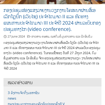
ກອງປະຊຸມສ່ອງແສງລາຍງານວຽກງານໂຄສະນາຜ່ານສຶ່ເອ
ເລັກໂຕຼນິກ (ເວັບໄຊ) ປະຈໍາໄຕມາດ II ແລະ ທິດທາງ
ແຜນການປະຈໍາໄຕມາດ III ປະຈໍາປີ 2024 ຜ່ານລະບົບກອງ
ປະຊຸມທາງໄກ (video conference).
27 June 2024
ຂ່າວສານ ຄອສພ
,
ເພສກົມຂໍ້ມູນຂ່າວສານ ແລະ ຝຶກອົບຮົມ
ກອງປະຊຸມສ່ອງແສງລາຍງານວຽກງານໂຄສະນາຜ່ານສຶ່ເອເລັກໂຕຼນິກ (ເວັບໄຊ) ປະຈໍາໄຕ
ມາດ II ແລະ ທິດທາງແຜນການປະຈໍາໄຕມາດ III ປະຈໍາປີ 2024 ຜ່ານລະບົບກອງປະຊຸມ
ທາງໄກ (video conference). ໃນຕອນເຊົ້າຂອງ ວັນທີ 27 ມີຖຸນາ 2024, ກົມ
ຂໍ້ມູນຂ່າວສານ ແລະ ຝຶກອົບຮົມ ຈັດກອງປະຊຸມສ່ອງແສງລາຍງານວຽກ ງານໂຄສະນາຜ່ານ
ສຶ່ເອເລັກໂຕຼນິກ (ເວັບໄຊ) ປະຈໍາໄຕມາດ II ແລະ ທິດທາງແຜນການປະຈໍາໄຕມາດ III ປະ
ຈໍາປີ 2024
ໝວດຂ່າວສານ
3 ອົງການຈັດຕັ້ງມະຫາຊົນ
news
ກອງປະຊຸມວຽກງານແນວຄິດທົ່ວປະເທດຄັ້ງທີ V