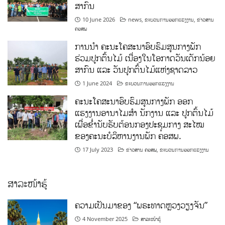
ສາກົນ
10 June 2026
news
,
ຂະບວນການອອກແຮງງານ
,
ຂ່າວສານ
ຄອສພ
ການນໍາ ຄະນະໂຄສະນາອົບຮົມສູນກາງພັກ
ຮ່ວມປູກຕົ້ນໄມ້ ເນື່ອງໃນໂອກາດວັນເດັກນ້ອຍ
ສາກົນ ແລະ ວັນປູກຕົ້ນໄມ້ແຫ່ງຊາດລາວ
1 June 2024
ຂະບວນການອອກແຮງງານ
ຄະນະໂຄສະນາອົບຮົມສູນກາງພັກ ອອກ
ແຮງງານອານາໄມສໍາ ນັກງານ ແລະ ປູກຕົ້ນໄມ້
ເພື່ອຂໍ່ານັບຮັບຕ້ອນກອງປະຊຸມກາງ ສະໄໝ
ຂອງຄະນະບໍລິຫານງານພັກ ຄອສພ.
17 July 2023
ຂ່າວສານ ຄອສພ
,
ຂະບວນການອອກແຮງງານ
ສາລະໜ້າຮູ້
ຄວາມເປັນມາຂອງ “ພຣະທາດຫຼວງວຽງຈັນ”
4 November 2025
ສາລະໜ້າຮູ້