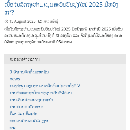
ເນື້ອໃນລັດຖະທຳມະນູນສະບັບປັບປຸງໃໝ່ 2025 ມີຫຍັງ
ແດ່?
15 August 2025
ສາລະໜ້າຮູ້
ເນື້ອໃນລັດຖະທຳມະນູນສະບັບປັບປຸງໃໝ່ 2025 ມີຫຍັງແດ່? ມາເຖິງປີ 2025 ເພື່ອຜັນ
ຂະຫຍາຍມະຕິກອງປະຊຸມໃຫຍ່ ຄັ້ງທີ XI ຂອງພັກ ແລະ ຈັດຕັ້ງປະຕິບັດມະຕິຂອງ ຄະນະ
ບໍລິຫານງານສູນກາງພັກ ສະບັບເລກທີ 05/ຄບສພ,
ໝວດຂ່າວສານ
3 ອົງການຈັດຕັ້ງມະຫາຊົນ
news
ກອງປະຊຸມວຽກງານແນວຄິດທົ່ວປະເທດຄັ້ງທີ V
ການຫັນເສດຖະກິດແຫ່ງຊາດເປັນດີຈີຕ໋ອນ
ການເຄື່ອນໄຫວຂອງຄະນະນຳ
ກາບກອນກົມໂຄສະນາ
ກິລາ ແລະ ສິລະປະ
ຂະບວນການອອກແຮງງານ
ຂ່າວ