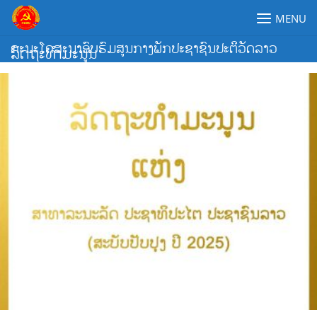
Skip
MENU
to
content
ຄະນະໂຄສະນາອົບຮົມສູນກາງພັກປະຊາຊົນປະຕິວັດລາວ
ລັດຖະທຳມະນູນ