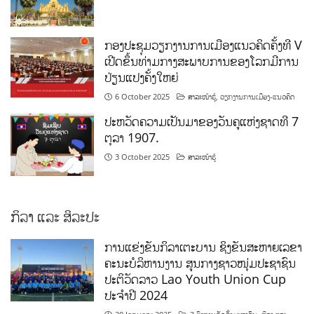
ກອງປະຊຸມວຽກງານການເມືອງແນວຄິດຄັ້ງທີ V
ເປີດຂຶ້ນທ່າມກາງສະພາບການຂອງໂລກມີການ
ປ່ຽນແປງຄັ້ງໃຫຍ່
6 October 2025
ສາລະໜ້າຮູ້
,
ວຽກງານການເມືອງ-ແນວຄິດ
ປະຫວັດຄວາມເປັນມາຂອງວັນຄູແຫ່ງຊາດທີ 7
ຕຸລາ 1907.
3 October 2025
ສາລະໜ້າຮູ້
ກິລາ ແລະ ສິລະປະ
ການແຂ່ງຂັນກິລາເຕະບານ ຊິງຂັນສະຫາຍເລຂາ
ຄະນະບໍລິຫານງານ ສູນກາງຊາວໜຸ່ມປະຊາຊົນ
ປະຕິວັດລາວ Lao Youth Union Cup
ປະຈຳປີ 2024