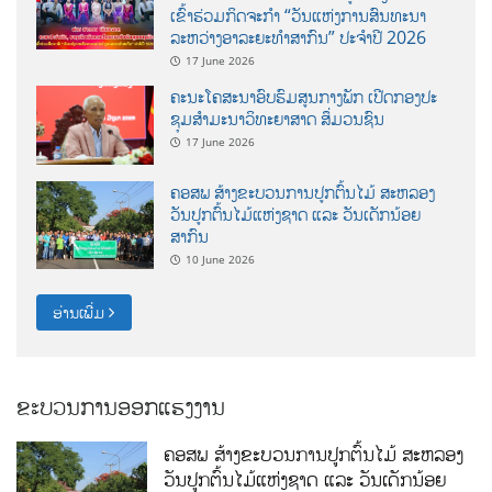
ເຂົ້າຮ່ວມກິດຈະກຳ “ວັນແຫ່ງການສົນທະນາ
ລະຫວ່າງອາລະຍະທຳສາກົນ” ປະຈຳປີ 2026
17 June 2026
ຄະນະໂຄສະນາອົບຮົມສູນກາງພັກ ເປີດກອງປະ
ຊຸມສຳມະນາວິທະຍາສາດ ສຶ່ມວນຊົນ
17 June 2026
ຄອສພ ສ້າງຂະບວນການປູກຕົ້ນໄມ້ ສະຫລອງ
ວັນປູກຕົ້ນໄມ້ແຫ່ງຊາດ ແລະ ວັນເດັກນ້ອຍ
ສາກົນ
10 June 2026
ອ່ານເພີ່ມ
ຂະບວນການອອກແຮງງານ
ຄອສພ ສ້າງຂະບວນການປູກຕົ້ນໄມ້ ສະຫລອງ
ວັນປູກຕົ້ນໄມ້ແຫ່ງຊາດ ແລະ ວັນເດັກນ້ອຍ