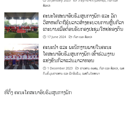
20 January 2025
3 ອົງການຈັດຕັ້ງມະຫາຊົນ
,
ກິລາ ແລະ
ສິລະປະ
ຄະນະໂຄສະນາອົບຮົມສູນກາງພັກ ແລະ ລັດ
ວິສາຫະກິດຖືຮຸ້ນລາວສ້າງຂະບວນການຫຼີ້ນກິລາ
ເຕະບານເພື່ອຕ້ອນຮັບກອງປະຊຸມໃຫຍ່ຂອງຕົນ
17 June 2024
ກິລາ ແລະ ສິລະປະ
ຄະນະນຳ ແລະ ພະນັກງານພາຍໃນຄະນະ
ໂຄສະນາອົບຮົມສູນກາງພັກ ເຂົ້າຮ່ວມງານ
ແຂ່ງຂັນກິລາແລ່ນມາລາທອນ
1 December 2023
ຂ່າວສານ ຄອສພ
,
ກິລາ ແລະ ສິລະປະ
,
ເພສ
ກົມຂໍ້ມູນຂ່າວສານ ແລະ ຝຶກອົບຮົມ
,
ເພສກົມໂຄສະນາ
ທີ່ຕັ້ງ ຄະນະໂຄສະນາອົບຮົມສູນກາງພັກ