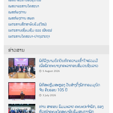
ເພສວາລະສານໂຄສະນາ
ເພສຫ້ອງການ
ເພສຫ້ອງການ ສພທ
ເອກະສານສຶກສາອົບຮົມ(ໃໝ່)
ເອກະສານເຊື່ອມຊືມ ແລະ ເຜີຍແຜ່
ເອກະສານໂຄສະນາ-ປາຖະກະຖາ
ຂ່າວສານ
ພິທີລົງນາມບົດບັນທຶກຄວາມເຂົ້າໃຈຮ່ວມມື
ເພື່ອພັດທະນາບຸກຄະລາກອນສື່ມວນຊົນລາວ
5 August 2026
ພິທີສະເຫຼີມສະຫຼອງ ວັນສ້າງຕັ້ງພັກກອມມູນິດ
ຈີນ ຄົບຮອບ 105 ປີ
3 July 2026
ທ່ານ ສາຄອນ ພົມມະລາດ ຄະນະປະຈໍາພັກ, ຮອງ
ຫົວໜ້າຄະນະໂຄສະນາອົບຮົມສູນກາງພັກ