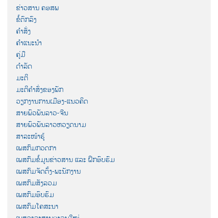
ຂ່າວສານ ຄອສພ
ຂໍ້ຕົກລົງ
ຄຳສັ່ງ
ຄຳແນະນຳ
ຄູ່ມື
ດຳລັດ
ມະຕິ
ມະຕິຄຳສັ່ງຂອງພັກ
ວຽກງານການເມືອງ-ແນວຄິດ
ສາຍພົວພັນລາວ-ຈີນ
ສາຍພົວພັນລາວຫວຽດນາມ
ສາລະໜ້າຮູ້
ເພສກົມກວດກາ
ເພສກົມຂໍ້ມູນຂ່າວສານ ແລະ ຝຶກອົບຮົມ
ເພສກົມຈັດຕັ້ງ-ພະນັກງານ
ເພສກົມສັງລວມ
ເພສກົມອົບຮົມ
ເພສກົມໂຄສະນາ
ເພສວາລະສານອະລຸນໃໝ່