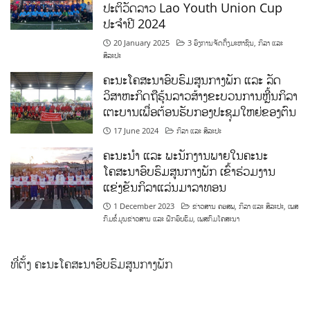
ປະຕິວັດລາວ Lao Youth Union Cup
ປະຈຳປີ 2024
20 January 2025
3 ອົງການຈັດຕັ້ງມະຫາຊົນ
,
ກິລາ ແລະ
ສິລະປະ
ຄະນະໂຄສະນາອົບຮົມສູນກາງພັກ ແລະ ລັດ
ວິສາຫະກິດຖືຮຸ້ນລາວສ້າງຂະບວນການຫຼີ້ນກິລາ
ເຕະບານເພື່ອຕ້ອນຮັບກອງປະຊຸມໃຫຍ່ຂອງຕົນ
17 June 2024
ກິລາ ແລະ ສິລະປະ
ຄະນະນຳ ແລະ ພະນັກງານພາຍໃນຄະນະ
ໂຄສະນາອົບຮົມສູນກາງພັກ ເຂົ້າຮ່ວມງານ
ແຂ່ງຂັນກິລາແລ່ນມາລາທອນ
1 December 2023
ຂ່າວສານ ຄອສພ
,
ກິລາ ແລະ ສິລະປະ
,
ເພສ
ກົມຂໍ້ມູນຂ່າວສານ ແລະ ຝຶກອົບຮົມ
,
ເພສກົມໂຄສະນາ
ທີ່ຕັ້ງ ຄະນະໂຄສະນາອົບຮົມສູນກາງພັກ