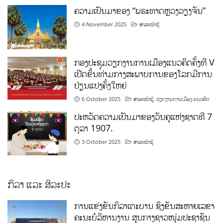
ຄວາມເປັນມາຂອງ “ພຣະທາດຫຼວງວຽງຈັນ”
4 November 2025
ສາລະໜ້າຮູ້
ກອງປະຊຸມວຽກງານການເມືອງແນວຄິດຄັ້ງທີ V
ເປີດຂຶ້ນທ່າມກາງສະພາບການຂອງໂລກມີການ
ປ່ຽນແປງຄັ້ງໃຫຍ່
6 October 2025
ສາລະໜ້າຮູ້
,
ວຽກງານການເມືອງ-ແນວຄິດ
ປະຫວັດຄວາມເປັນມາຂອງວັນຄູແຫ່ງຊາດທີ 7
ຕຸລາ 1907.
3 October 2025
ສາລະໜ້າຮູ້
ກິລາ ແລະ ສິລະປະ
ການແຂ່ງຂັນກິລາເຕະບານ ຊິງຂັນສະຫາຍເລຂາ
ຄະນະບໍລິຫານງານ ສູນກາງຊາວໜຸ່ມປະຊາຊົນ