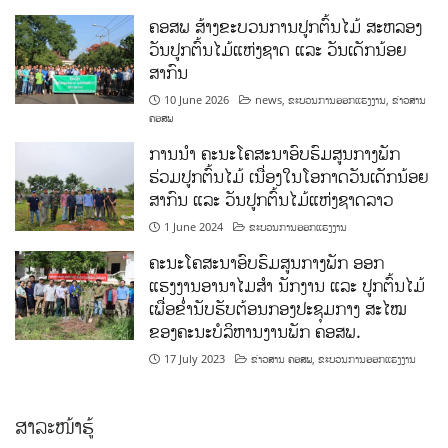
ຄອສພ ສ້າງຂະບວນການປູກຕົ້ນໄມ້ ສະຫລອງ
ວັນປູກຕົ້ນໄມ້ແຫ່ງຊາດ ແລະ ວັນເດັກນ້ອຍ
ສາກົນ
10 June 2026
news
,
ຂະບວນການອອກແຮງງານ
,
ຂ່າວສານ
ຄອສພ
ການນໍາ ຄະນະໂຄສະນາອົບຮົມສູນກາງພັກ
ຮ່ວມປູກຕົ້ນໄມ້ ເນື່ອງໃນໂອກາດວັນເດັກນ້ອຍ
ສາກົນ ແລະ ວັນປູກຕົ້ນໄມ້ແຫ່ງຊາດລາວ
1 June 2024
ຂະບວນການອອກແຮງງານ
ຄະນະໂຄສະນາອົບຮົມສູນກາງພັກ ອອກ
ແຮງງານອານາໄມສໍາ ນັກງານ ແລະ ປູກຕົ້ນໄມ້
ເພື່ອຂໍ່ານັບຮັບຕ້ອນກອງປະຊຸມກາງ ສະໄໝ
ຂອງຄະນະບໍລິຫານງານພັກ ຄອສພ.
17 July 2023
ຂ່າວສານ ຄອສພ
,
ຂະບວນການອອກແຮງງານ
ສາລະໜ້າຮູ້