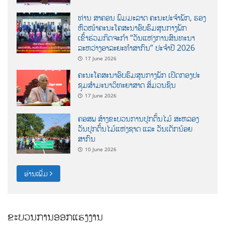
ທ່ານ ສາຄອນ ພົມມະລາດ ຄະນະປະຈໍາພັກ, ຮອງ
ຫົວໜ້າຄະນະໂຄສະນາອົບຮົມສູນກາງພັກ
ເຂົ້າຮ່ວມກິດຈະກຳ “ວັນແຫ່ງການສົນທະນາ
ລະຫວ່າງອາລະຍະທຳສາກົນ” ປະຈຳປີ 2026
17 June 2026
ຄະນະໂຄສະນາອົບຮົມສູນກາງພັກ ເປີດກອງປະ
ຊຸມສຳມະນາວິທະຍາສາດ ສຶ່ມວນຊົນ
17 June 2026
ຄອສພ ສ້າງຂະບວນການປູກຕົ້ນໄມ້ ສະຫລອງ
ວັນປູກຕົ້ນໄມ້ແຫ່ງຊາດ ແລະ ວັນເດັກນ້ອຍ
ສາກົນ
10 June 2026
ອ່ານເພີ່ມ
ຂະບວນການອອກແຮງງານ