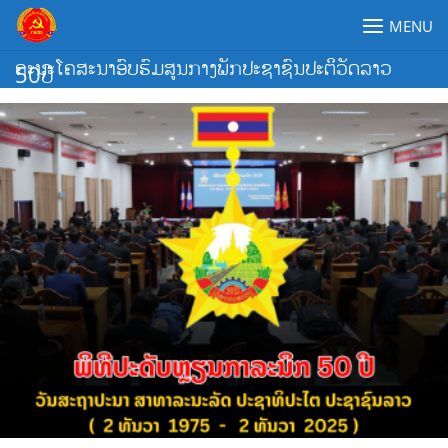
Skip
MENU
to
content
ຄະນະໂຄສະນາອົບຮົມສູນກາງພັກປະຊາຊົນປະຕິວັດລາວ
50ປີ