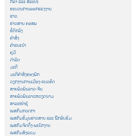
ກິລາ ແລະ ສິລະປະ
ຂະບວນການອອກແຮງງານ
ຂ່າວ
ຂ່າວສານ ຄອສພ
ຂໍ້ຕົກລົງ
ຄຳສັ່ງ
ຄຳແນະນຳ
ຄູ່ມື
ດຳລັດ
ມະຕິ
ມະຕິຄຳສັ່ງຂອງພັກ
ວຽກງານການເມືອງ-ແນວຄິດ
ສາຍພົວພັນລາວ-ຈີນ
ສາຍພົວພັນລາວຫວຽດນາມ
ສາລະໜ້າຮູ້
ເພສກົມກວດກາ
ເພສກົມຂໍ້ມູນຂ່າວສານ ແລະ ຝຶກອົບຮົມ
ເພສກົມຈັດຕັ້ງ-ພະນັກງານ
ເພສກົມສັງລວມ