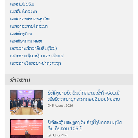
ເພສກົມອົບຮົມ
ເພສກົມໂຄສະນາ
ເພສວາລະສານອະລຸນໃໝ່
ເພສວາລະສານໂຄສະນາ
ເພສຫ້ອງການ
ເພສຫ້ອງການ ສພທ
ເອກະສານສຶກສາອົບຮົມ(ໃໝ່)
ເອກະສານເຊື່ອມຊືມ ແລະ ເຜີຍແຜ່
ເອກະສານໂຄສະນາ-ປາຖະກະຖາ
ຂ່າວສານ
ພິທີລົງນາມບົດບັນທຶກຄວາມເຂົ້າໃຈຮ່ວມມື
ເພື່ອພັດທະນາບຸກຄະລາກອນສື່ມວນຊົນລາວ
5 August 2026
ພິທີສະເຫຼີມສະຫຼອງ ວັນສ້າງຕັ້ງພັກກອມມູນິດ
ຈີນ ຄົບຮອບ 105 ປີ
3 July 2026