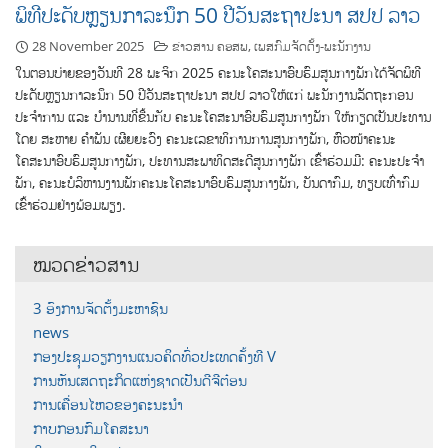
ພິທີປະດັບຫຼຽນກາລະນຶກ 50 ປີວັນສະຖາປະນາ ສປປ ລາວ
28 November 2025
ຂ່າວສານ ຄອສພ
,
ເພສກົມຈັດຕັ້ງ-ພະນັກງານ
ໃນຕອນບ່າຍຂອງວັນທີ 28 ພະຈິກ 2025 ຄະນະໂຄສະນາອົບຮົມສູນກາງພັກໄດ້ຈັດພິທີ
ປະດັບຫຼຽນກາລະນຶກ 50 ປີວັນສະຖາປະນາ ສປປ ລາວໃຫ້ແກ່ ພະນັກງານລັດຖະກອນ
ປະຈຳການ ແລະ ບຳນານທີ່ຂື້ນກັບ ຄະນະໂຄສະນາອົບຮົມສູນກາງພັກ ໃຫ້ກຽດເປັນປະທານ
ໂດຍ ສະຫາຍ ຄຳພັນ ເຜີຍຍະວົງ ຄະນະເລຂາທິການການສູນກາງພັກ, ຫົວໜ້າຄະນະ
ໂຄສະນາອົບຮົມສູນກາງພັກ, ປະທານສະພາທິດສະດີສູນກາງພັກ ເຂົ້າຮ່ວມມີ: ຄະນະປະຈຳ
ພັກ, ຄະນະບໍລິຫານງານພັກຄະນະໂຄສະນາອົບຮົມສູນກາງພັກ, ບັນດາກົມ, ທຽບເທົ່າກົມ
ເຂົ້າຮ່ວມຢ່າງພ້ອມພຽງ.
ໝວດຂ່າວສານ
3 ອົງການຈັດຕັ້ງມະຫາຊົນ
news
ກອງປະຊຸມວຽກງານແນວຄິດທົ່ວປະເທດຄັ້ງທີ V
ການຫັນເສດຖະກິດແຫ່ງຊາດເປັນດີຈີຕ໋ອນ
ການເຄື່ອນໄຫວຂອງຄະນະນຳ
ກາບກອນກົມໂຄສະນາ