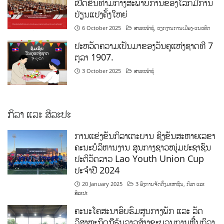
ເປີດຂຶ້ນທ່າມກາງສະພາບການຂອງໂລກມີການ
ປ່ຽນແປງຄັ້ງໃຫຍ່
6 October 2025
ສາລະໜ້າຮູ້
,
ວຽກງານການເມືອງ-ແນວຄິດ
ປະຫວັດຄວາມເປັນມາຂອງວັນຄູແຫ່ງຊາດທີ 7
ຕຸລາ 1907.
3 October 2025
ສາລະໜ້າຮູ້
ກິລາ ແລະ ສິລະປະ
ການແຂ່ງຂັນກິລາເຕະບານ ຊິງຂັນສະຫາຍເລຂາ
ຄະນະບໍລິຫານງານ ສູນກາງຊາວໜຸ່ມປະຊາຊົນ
ປະຕິວັດລາວ Lao Youth Union Cup
ປະຈຳປີ 2024
20 January 2025
3 ອົງການຈັດຕັ້ງມະຫາຊົນ
,
ກິລາ ແລະ
ສິລະປະ
ຄະນະໂຄສະນາອົບຮົມສູນກາງພັກ ແລະ ລັດ
ວິສາຫະກິດຖືຮຸ້ນລາວສ້າງຂະບວນການຫຼີ້ນກິລາ