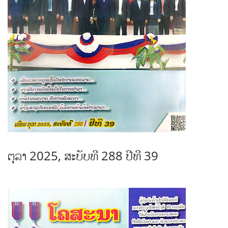
ຕຸລາ 2025, ສະບັບທີ 288 ປີທີ 39