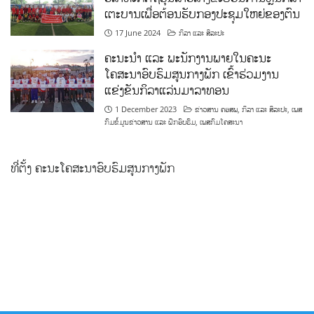
ເຕະບານເພື່ອຕ້ອນຮັບກອງປະຊຸມໃຫຍ່ຂອງຕົນ
17 June 2024
ກິລາ ແລະ ສິລະປະ
ຄະນະນຳ ແລະ ພະນັກງານພາຍໃນຄະນະ
ໂຄສະນາອົບຮົມສູນກາງພັກ ເຂົ້າຮ່ວມງານ
ແຂ່ງຂັນກິລາແລ່ນມາລາທອນ
1 December 2023
ຂ່າວສານ ຄອສພ
,
ກິລາ ແລະ ສິລະປະ
,
ເພສ
ກົມຂໍ້ມູນຂ່າວສານ ແລະ ຝຶກອົບຮົມ
,
ເພສກົມໂຄສະນາ
ທີ່ຕັ້ງ ຄະນະໂຄສະນາອົບຮົມສູນກາງພັກ