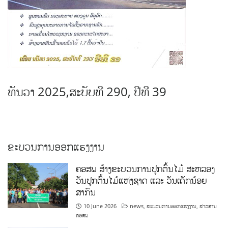
ທັນວາ 2025,ສະບັບທີ 290, ປີທີ 39
ຂະບວນການອອກແຮງງານ
ຄອສພ ສ້າງຂະບວນການປູກຕົ້ນໄມ້ ສະຫລອງ
ວັນປູກຕົ້ນໄມ້ແຫ່ງຊາດ ແລະ ວັນເດັກນ້ອຍ
ສາກົນ
10 June 2026
news
,
ຂະບວນການອອກແຮງງານ
,
ຂ່າວສານ
ຄອສພ