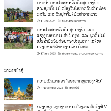
ການນໍາ ຄະນະໂຄສະນາອົບຮົມສູນກາງພັກ
ຮ່ວມປູກຕົ້ນໄມ້ ເນື່ອງໃນໂອກາດວັນເດັກນ້ອຍ
ສາກົນ ແລະ ວັນປູກຕົ້ນໄມ້ແຫ່ງຊາດລາວ
1 June 2024
ຂະບວນການອອກແຮງງານ
ຄະນະໂຄສະນາອົບຮົມສູນກາງພັກ ອອກ
ແຮງງານອານາໄມສໍາ ນັກງານ ແລະ ປູກຕົ້ນໄມ້
ເພື່ອຂໍ່ານັບຮັບຕ້ອນກອງປະຊຸມກາງ ສະໄໝ
ຂອງຄະນະບໍລິຫານງານພັກ ຄອສພ.
17 July 2023
ຂ່າວສານ ຄອສພ
,
ຂະບວນການອອກແຮງງານ
ສາລະໜ້າຮູ້
ຄວາມເປັນມາຂອງ “ພຣະທາດຫຼວງວຽງຈັນ”
4 November 2025
ສາລະໜ້າຮູ້
ກອງປະຊຸມວຽກງານການເມືອງແນວຄິດຄັ້ງທີ V