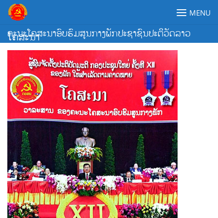
Skip
MENU
to
content
ຄະນະໂຄສະນາອົບຮົມສູນກາງພັກປະຊາຊົນປະຕິວັດລາວ
ໂຄສະນາ