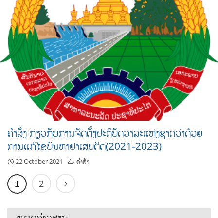
ຄຳສັ່ງ ກ່ຽວກັບການຈັດຕັ້ງປະຕິບັດວາລະແຫ່ງຊາດວ່າດ້ວຍ
ການແກ້ໄຂບັນຫາຢາເສບຕິດ(2021-2023)
22 October 2021
ຄຳສັ່ງ
2
1
ໝວດຂ່າວສານ