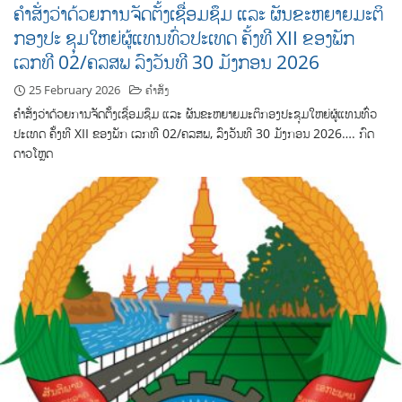
ຄໍາສັ່ງວ່າດ້ວຍການຈັດຕັ້ງເຊື່ອມຊຶມ ແລະ ຜັນຂະຫຍາຍມະຕິ
ກອງປະ ຊຸມໃຫຍ່ຜູ້ແທນທົ່ວປະເທດ ຄັ້ງທີ XII ຂອງພັກ
ເລກທີ 02/ຄລສພ ລົງວັນທີ 30 ມັງກອນ 2026
25 February 2026
ຄຳສັ່ງ
ຄໍາສັ່ງວ່າດ້ວຍການຈັດຕັ້ງເຊື່ອມຊຶມ ແລະ ຜັນຂະຫຍາຍມະຕິກອງປະຊຸມໃຫຍ່ຜູ້ແທນທົ່ວ
ປະເທດ ຄັ້ງທີ XII ຂອງພັກ ເລກທີ 02/ຄລສພ, ລົງວັນທີ 30 ມັງກອນ 2026…. ກົດ
ດາວໂຫຼດ