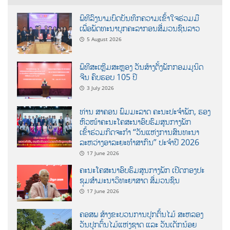
ພິທີລົງນາມບົດບັນທຶກຄວາມເຂົ້າໃຈຮ່ວມມື
ເພື່ອພັດທະນາບຸກຄະລາກອນສື່ມວນຊົນລາວ
5 August 2026
ພິທີສະເຫຼີມສະຫຼອງ ວັນສ້າງຕັ້ງພັກກອມມູນິດ
ຈີນ ຄົບຮອບ 105 ປີ
3 July 2026
ທ່ານ ສາຄອນ ພົມມະລາດ ຄະນະປະຈໍາພັກ, ຮອງ
ຫົວໜ້າຄະນະໂຄສະນາອົບຮົມສູນກາງພັກ
ເຂົ້າຮ່ວມກິດຈະກຳ “ວັນແຫ່ງການສົນທະນາ
ລະຫວ່າງອາລະຍະທຳສາກົນ” ປະຈຳປີ 2026
17 June 2026
ຄະນະໂຄສະນາອົບຮົມສູນກາງພັກ ເປີດກອງປະ
ຊຸມສຳມະນາວິທະຍາສາດ ສຶ່ມວນຊົນ
17 June 2026
ຄອສພ ສ້າງຂະບວນການປູກຕົ້ນໄມ້ ສະຫລອງ
ວັນປູກຕົ້ນໄມ້ແຫ່ງຊາດ ແລະ ວັນເດັກນ້ອຍ