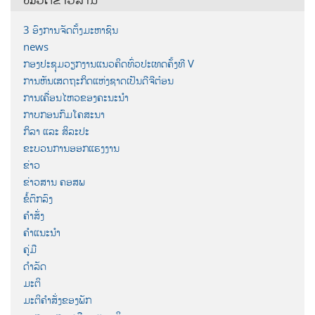
3 ອົງການຈັດຕັ້ງມະຫາຊົນ
news
ກອງປະຊຸມວຽກງານແນວຄິດທົ່ວປະເທດຄັ້ງທີ V
ການຫັນເສດຖະກິດແຫ່ງຊາດເປັນດີຈີຕ໋ອນ
ການເຄື່ອນໄຫວຂອງຄະນະນຳ
ກາບກອນກົມໂຄສະນາ
ກິລາ ແລະ ສິລະປະ
ຂະບວນການອອກແຮງງານ
ຂ່າວ
ຂ່າວສານ ຄອສພ
ຂໍ້ຕົກລົງ
ຄຳສັ່ງ
ຄຳແນະນຳ
ຄູ່ມື
ດຳລັດ
ມະຕິ
ມະຕິຄຳສັ່ງຂອງພັກ