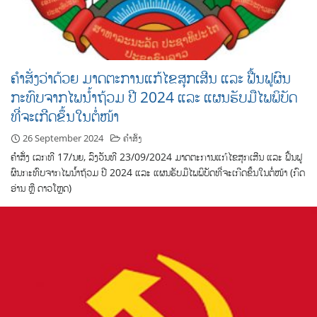
ຄຳສັ່ງວ່າດ້ວຍ ມາດຕະການແກ້ໄຂສຸກເສີນ ແລະ ຟື້ນຟູຜົນ
ກະທົບຈາກໄພນ້ຳຖ້ວມ ປີ 2024 ແລະ ແຜນຮັບມືໄພພິບັດ
ທີ່ຈະເກີດຂຶ້ນໃນຕໍ່ໜ້າ
26 September 2024
ຄຳສັ່ງ
ຄຳສັ່ງ ເລກທີ 17/ນຍ, ລົງວັນທີ 23/09/2024 ມາດຕະການແກ້ໄຂສຸກເສີນ ແລະ ຟື້ນຟູ
ຜົນກະທົບຈາກໄພນ້ຳຖ້ວມ ປີ 2024 ແລະ ແຜນຮັບມືໄພພິບັດທີ່ຈະເກີດຂຶ້ນໃນຕໍ່ໜ້າ (ກົດ
ອ່ານ ຫຼື ດາວໂຫຼດ)