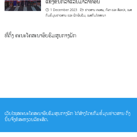
ແຂ່ງຂັນກິລາແລ່ນມາລາທອນ
1 December 2023
ຂ່າວສານ ຄອສພ
,
ກິລາ ແລະ ສິລະປະ
,
ເພສ
ກົມຂໍ້ມູນຂ່າວສານ ແລະ ຝຶກອົບຮົມ
,
ເພສກົມໂຄສະນາ
ທີ່ຕັ້ງ ຄະນະໂຄສະນາອົບຮົມສູນກາງພັກ
ເວັບໄຊສຄະນະໂຄສະນາອົບຮົມສູນກາງພັກ ໄດ້ສ້າງໂດຍກົມຂໍ້ມູນຂ່າວສານ ດັ່ງ
ນັ້ນຈື່ງຂໍສະຫງວນລິຂະສິດ.