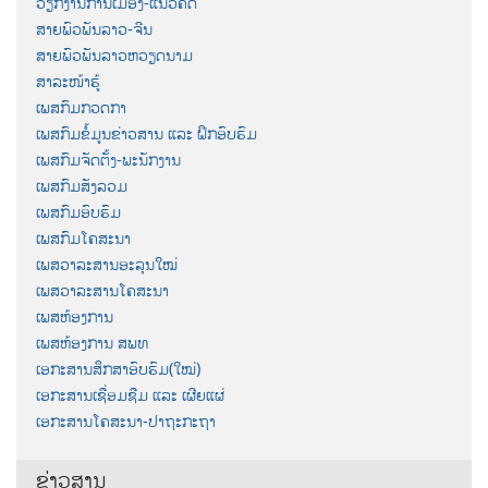
ວຽກງານການເມືອງ-ແນວຄິດ
ສາຍພົວພັນລາວ-ຈີນ
ສາຍພົວພັນລາວຫວຽດນາມ
ສາລະໜ້າຮູ້
ເພສກົມກວດກາ
ເພສກົມຂໍ້ມູນຂ່າວສານ ແລະ ຝຶກອົບຮົມ
ເພສກົມຈັດຕັ້ງ-ພະນັກງານ
ເພສກົມສັງລວມ
ເພສກົມອົບຮົມ
ເພສກົມໂຄສະນາ
ເພສວາລະສານອະລຸນໃໝ່
ເພສວາລະສານໂຄສະນາ
ເພສຫ້ອງການ
ເພສຫ້ອງການ ສພທ
ເອກະສານສຶກສາອົບຮົມ(ໃໝ່)
ເອກະສານເຊື່ອມຊືມ ແລະ ເຜີຍແຜ່
ເອກະສານໂຄສະນາ-ປາຖະກະຖາ
ຂ່າວສານ