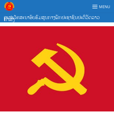
Skip
MENU
to
content
ຄະນະໂຄສະນາອົບຮົມສູນກາງພັກປະຊາຊົນປະຕິວັດລາວ
ຄຳສັ່ງ