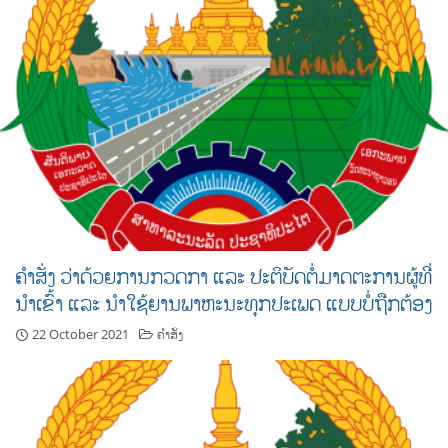
ຄຳສັ່ງ ວ່າດ້ວຍການກວດກາ ແລະ ປະຕິບັດຕໍ່ມາດຕະການຜູ້ທີ່
ນຳເຂົ້າ ແລະ ນຳໃຊ້ຍານພາຫະນະທຸກປະເພດ ແບບບໍ່ຖືກຕ້ອງ
22 October 2021
ຄຳສັ່ງ