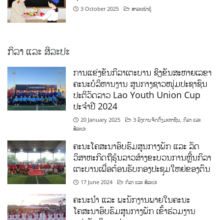
3 October 2025
ສາລະໜ້າຮູ້
ກິລາ ແລະ ສິລະປະ
ການແຂ່ງຂັນກິລາເຕະບານ ຊິງຂັນສະຫາຍເລຂາ
ຄະນະບໍລິຫານງານ ສູນກາງຊາວໜຸ່ມປະຊາຊົນ
ປະຕິວັດລາວ Lao Youth Union Cup
ປະຈຳປີ 2024
20 January 2025
3 ອົງການຈັດຕັ້ງມະຫາຊົນ
,
ກິລາ ແລະ
ສິລະປະ
ຄະນະໂຄສະນາອົບຮົມສູນກາງພັກ ແລະ ລັດ
ວິສາຫະກິດຖືຮຸ້ນລາວສ້າງຂະບວນການຫຼີ້ນກິລາ
ເຕະບານເພື່ອຕ້ອນຮັບກອງປະຊຸມໃຫຍ່ຂອງຕົນ
17 June 2024
ກິລາ ແລະ ສິລະປະ
ຄະນະນຳ ແລະ ພະນັກງານພາຍໃນຄະນະ
ໂຄສະນາອົບຮົມສູນກາງພັກ ເຂົ້າຮ່ວມງານ