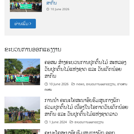
ສາກົນ
10 June 2026
ອ່ານເພີ່ມ
ຂະບວນການອອກແຮງງານ
ຄອສພ ສ້າງຂະບວນການປູກຕົ້ນໄມ້ ສະຫລອງ
ວັນປູກຕົ້ນໄມ້ແຫ່ງຊາດ ແລະ ວັນເດັກນ້ອຍ
ສາກົນ
10 June 2026
news
,
ຂະບວນການອອກແຮງງານ
,
ຂ່າວສານ
ຄອສພ
ການນໍາ ຄະນະໂຄສະນາອົບຮົມສູນກາງພັກ
ຮ່ວມປູກຕົ້ນໄມ້ ເນື່ອງໃນໂອກາດວັນເດັກນ້ອຍ
ສາກົນ ແລະ ວັນປູກຕົ້ນໄມ້ແຫ່ງຊາດລາວ
1 June 2024
ຂະບວນການອອກແຮງງານ
ຄະນະໂຄສະນາອົບຮົມສູນກາງພັກ ອອກ