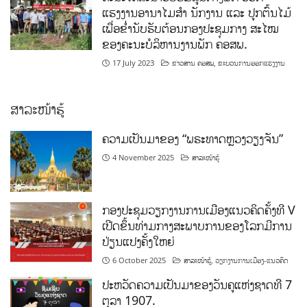
ແຮງງານອານາໄມສໍາ ນັກງານ ແລະ ປູກຕົ້ນໄມ້
ເພື່ອຂໍ່ານັບຮັບຕ້ອນກອງປະຊຸມກາງ ສະໄໝ
ຂອງຄະນະບໍລິຫານງານພັກ ຄອສພ.
17 July 2023
ຂ່າວສານ ຄອສພ
,
ຂະບວນການອອກແຮງງານ
ສາລະໜ້າຮູ້
ຄວາມເປັນມາຂອງ “ພຣະທາດຫຼວງວຽງຈັນ”
4 November 2025
ສາລະໜ້າຮູ້
ກອງປະຊຸມວຽກງານການເມືອງແນວຄິດຄັ້ງທີ V
ເປີດຂຶ້ນທ່າມກາງສະພາບການຂອງໂລກມີການ
ປ່ຽນແປງຄັ້ງໃຫຍ່
6 October 2025
ສາລະໜ້າຮູ້
,
ວຽກງານການເມືອງ-ແນວຄິດ
ປະຫວັດຄວາມເປັນມາຂອງວັນຄູແຫ່ງຊາດທີ 7
ຕຸລາ 1907.