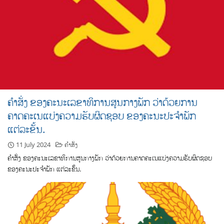
ຄຳສັ່ງ ຂອງຄະນະເລຂາທິການສູນກາງພັກ ວ່າດ້ວຍການ
ຄາດຄະເນແບ່ງຄວາມຮັບຜິດຊອບ ຂອງຄະນະປະຈຳພັກ
ແຕ່ລະຂັ້ນ.
11 July 2024
ຄຳສັ່ງ
ຄຳສັ່ງ ຂອງຄະນະເລຂາທິການສູນກາງພັກ ວ່າດ້ວຍການຄາດຄະເນແບ່ງຄວາມຮັບຜິດຊອບ
ຂອງຄະນະປະຈຳພັກ ແຕ່ລະຂັ້ນ.