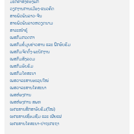
ມະຕິຄຳສັ່ງຂອງພັກ
ວຽກງານການເມືອງ-ແນວຄິດ
ສາຍພົວພັນລາວ-ຈີນ
ສາຍພົວພັນລາວຫວຽດນາມ
ສາລະໜ້າຮູ້
ເພສກົມກວດກາ
ເພສກົມຂໍ້ມູນຂ່າວສານ ແລະ ຝຶກອົບຮົມ
ເພສກົມຈັດຕັ້ງ-ພະນັກງານ
ເພສກົມສັງລວມ
ເພສກົມອົບຮົມ
ເພສກົມໂຄສະນາ
ເພສວາລະສານອະລຸນໃໝ່
ເພສວາລະສານໂຄສະນາ
ເພສຫ້ອງການ
ເພສຫ້ອງການ ສພທ
ເອກະສານສຶກສາອົບຮົມ(ໃໝ່)
ເອກະສານເຊື່ອມຊືມ ແລະ ເຜີຍແຜ່
ເອກະສານໂຄສະນາ-ປາຖະກະຖາ