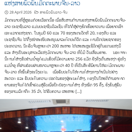
ແຫ່ງສາຍພົວພັນມິດຕະພາບຈີນ-ລາວ
28 April 2026
ສາຍພົວພັນລາວ-ຈີນ
ມິດຕະພາບທີ່ຫຼ່ໍຫຼອມດ້ວຍເລືອດເນື້ອ ເພື່ອສືບສານຕຳນານແຫ່ງສາຍພົວພັນມິດຕະພາບຈີນ-
ລາວ ປະຊາຊົນລາວ ແມ່ນປະຊາຊົນວິລະຊົນ ທີ່ໄດ້ຕໍ່ສູ້ຢ່າງຍືດເຍື້ອຍາວນານ ເພື່ອຍາດເອົາ
ເອກະລາດແຫ່ງຊາດ. ໃນຊຸມປີ 60 ແລະ 70 ຂອງສະຕະວັດທີ 20, ກອງທັບ ແລະ
ປະຊາຊົນຈີນ ໄດ້ຕັ້ງໜ້າສະໜັບສະໜູນພາລະກິດປະຕິວັດ ແລະ ການປົດປ່ອຍຊາດຂອງ
ປະເທດລາວ, ນັກຮົບຈີນຫຼາຍກວ່າ 200 ສະຫາຍ ໄດ້ເສຍສະຫຼະຊີວິດຢູ່ດິນແດນແຫ່ງນີ້
ແລະ ສ້າງເປັນອະນຸສາວະລີແຫ່ງມິດຕະພາບ ຈີນ-ລາວ ທີ່ບໍ່ມີ ວັນເສື່ອມຄາຍ. ນອກຈາກ
ນີ້ການກໍ່ສ້າງຂົວຂ້າມນ້ຳອູກໍແມ່ນຂົວທີ່ມີຄວາມຍາວ 256 ແມັດ ຍັງຄົງເດັ່ນສະຫງ່າ ຢູ່ເທິງ
ແມ່ນ້ຳອູ ທີ່ຜ່ານຮ້ອນຜ່ານໜາວມາຫຼາຍກວ່າ 40 ປີ ທີ່ເປັນສັກຂີພິຍານໃຫ້ແກ່ມິດຕະພາບ
ຈີນ-ລາວ ທີ່ໝັ້ນຄົງຂະນົງແກ່ນ. ເພື່ອຮັບປະກັນໃຫ້ການກໍ່ສ້າງທາງດຳເນີນໄປຢ່າງ
ສະດວກ ແລະ ຮັບປະກັນຄວາມ ປອດໄພຂອງຜູ້ຄະນະກໍ່ສ້າງ, ກອງປືນໃຫຍ່ຕໍ່ຕ້ານອາກາດ
ຍານຂອງຈີນກໍໄດ້ເຂົ້າຮ່ວມສູ້ຮົບເພື່ອປົກປ້ອງການກໍ່ສ້າງ ທັງໝົດ 95 ຄັ້ງ, ຍິງຍົນສູ້ຮົບ
ຂອງອາເມລິກາຕົກ 35 ລຳ, ໄດ້ຮັບຄວາມ ເສຍຫາຍ […]