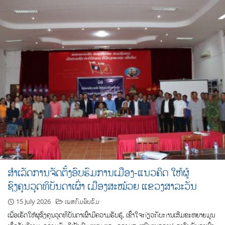
ສໍາເລັດການຈັດຕັ້ງອົບຮົມການເມືອງ-ແນວຄິດ ໃຫ້ຜູ້
ຊົງຄຸນວຸດທິບັນດາເຜົ່າ ເມືອງສະໝ້ວຍ ແຂວງສາລະວັນ
15 July 2026
ເພສກົມອົບຮົມ
ເພື່ອເຮັດໃຫ້ຜູຊົງຄຸນວຸດທິບັນດາເຜົ່າມີຄວາມຮັບຮູ້, ເຂົ້າໃຈກ່ຽວກັບການເສີມຂະຫຍາຍມູນ