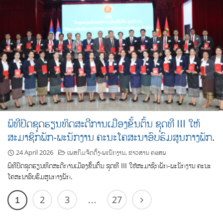
ພິທີປິດຊຸດຮຽນທິດສະດີການເມືອງຂັ້ນຕົ້ນ ຊຸດທີ III ໃຫ້
ສະມາຊິກພັກ-ພະນັກງານ ຄະນະໂຄສະນາອົບຮົມສູນກາງພັກ.
24 April 2026
ເພສກົມຈັດຕັ້ງ-ພະນັກງານ
,
ຂ່າວສານ ຄອສພ
ພິທີປິດຊຸດຮຽນທິດສະດີການເມືອງຂັ້ນຕົ້ນ ຊຸດທີ III ໃຫ້ສະມາຊິກພັກ-ພະນັກງານ ຄະນະ
ໂຄສະນາອົບຮົມສູນກາງພັກ.
2
3
27
1
…