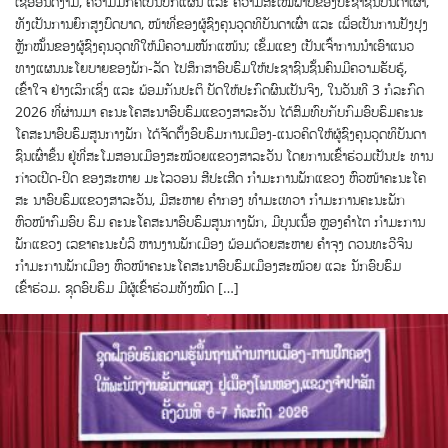
ເຊື້ອອັນດີງາມ, ຄວາມມັກຄີເປັນປຶກແຜນ ແລະ ຄວາມສະເໝີພາບຂອງປະຊາຊົນບັນດາເຜົ່າ,
ທັງເປັນການຍົກສູງບົດບາດ, ໜ້າທີ່ຂອງຜູ້ຊົງຄຸນວຸດທິບັນດາເຜົ່າ ແລະ ເພື່ອເປັນການປັງປຸງ
ຫຼັກໝັ້ນຂອງຜູ້ຊົງຄຸນວຸດທີໃຫ້ມີຄວາມໜັກແໜ້ນ; ເຂັ້ມແຂງ ເປັນເຈົ້າການນໍາເອົາແນວ
ທາງແຜນນະໂຍບາຍຂອງພັກ-ລັດ ໄປສຶກສາອົບຮົມໃຫ້ປະຊາຊົນຊັ້ນຄົນມີຄວາມຮັບຮູ້,
ເຂົ້າໃຈ ຢ່າງເລິກເຊິ່ງ ແລະ ພ້ອມກັນປະຕິ ບັດໃຫ້ປະກົດຜົນເປັນຈິງ, ໃນວັນທີ 3 ກໍລະກົດ
2026 ທີ່ຜ່ານມາ ຄະນະໂຄສະນາອົບຮົມແຂວງສາລະວັນ ໄດ້ສົມທົບກັບກົມອົບຮົມຄະນະ
ໂຄສະນາອົບຮົມສູນກາງພັກ ໄດ້ຈັດຕັ້ງອົບຮົມການເມືອງ-ແນວຄິດໃຫ້ຜູ້ຊົງຄຸນວຸດທິບັນດາ
ຊົນເຜົ່າຂຶ້ນ ຢູ່ທີ່ສະໂມສອນເມືອງສະໝ້ວຍແຂວງສາລະວັນ ໂດຍການເຂົ້າຮ່ວມເປັນປະ ທານ
ກ່າວເປີດ-ປິດ ຂອງສະຫາຍ ມະໄລວອນ ສີປະເສີດ ກໍາມະການພັກແຂວງ ຫົວໜ້າຄະນະໂຄ
ສະ ນາອົບຮົມແຂວງສາລະວັນ, ມີສະຫາຍ ຄໍາກອງ ທໍາມະເທວາ ກໍາມະການຄະນະພັກ
ຫົວໜ້າກົມອົບ ຮົມ ຄະນະໂຄສະນາອົບຮົມສູນກາງພັກ, ມີບຸນເນື້ອ ຫຼອງຄໍາໄຕ ກໍາມະການ
ພັກແຂວງ ເລຂາຄະນະບໍລິ ຫານງານພັກເມືອງ ພ້ອມດ້ວຍສະຫາຍ ຄໍາຈຸງ ດວນທະວີຈິນ
ກໍາມະການພັກເມືອງ ຫົວໜ້າຄະນະໂຄສະນາອົບຮົມເມືອງສະໝ້ວຍ ແລະ ນັກອົບຮົມ
ເຂົ້າຮ່ວມ. ຊຸດອົບຮົມ ມີຜູ້ເຂົ້າຮ່ວມທັງໝົດ […]