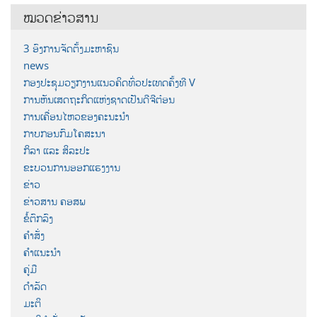
ໝວດຂ່າວສານ
3 ອົງການຈັດຕັ້ງມະຫາຊົນ
news
ກອງປະຊຸມວຽກງານແນວຄິດທົ່ວປະເທດຄັ້ງທີ V
ການຫັນເສດຖະກິດແຫ່ງຊາດເປັນດີຈີຕ໋ອນ
ການເຄື່ອນໄຫວຂອງຄະນະນຳ
ກາບກອນກົມໂຄສະນາ
ກິລາ ແລະ ສິລະປະ
ຂະບວນການອອກແຮງງານ
ຂ່າວ
ຂ່າວສານ ຄອສພ
ຂໍ້ຕົກລົງ
ຄຳສັ່ງ
ຄຳແນະນຳ
ຄູ່ມື
ດຳລັດ
ມະຕິ