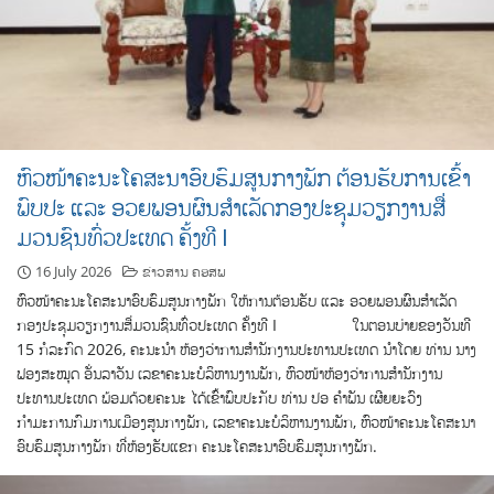
ຫົວໜ້າຄະນະໂຄສະນາອົບຮົມສູນກາງພັກ ຕ້ອນຮັບການເຂົ້າ
ພົບປະ ແລະ ອວຍພອນຜົນສຳເລັດກອງປະຊຸມວຽກງານສື່
ມວນຊົນທົ່ວປະເທດ ຄັ້ງທີ I
16 July 2026
ຂ່າວສານ ຄອສພ
ຫົວໜ້າຄະນະໂຄສະນາອົບຮົມສູນກາງພັກ ໃຫ້ການຕ້ອນຮັບ ແລະ ອວຍພອນຜົນສຳເລັດ
ກອງປະຊຸມວຽກງານສື່ມວນຊົນທົ່ວປະເທດ ຄັ້ງທີ I ໃນຕອນບ່າຍຂອງວັນທີ
15 ກໍລະກົດ 2026, ຄະນະນໍາ ຫ້ອງວ່າການສຳນັກງານປະທານປະເທດ ນໍາໂດຍ ທ່ານ ນາງ
ຟອງສະໝຸດ ອັ່ນລາວັນ ເລຂາຄະນະບໍລິຫານງານພັກ, ຫົວໜ້າຫ້ອງວ່າການສຳນັກງານ
ປະທານປະເທດ ພ້ອມດ້ວຍຄະນະ ໄດ້ເຂົ້າພົບປະກັບ ທ່ານ ປອ ຄຳພັນ ເຜີຍຍະວົງ
ກຳມະການກົມການເມືອງສູນກາງພັກ, ເລຂາຄະນະບໍລິຫານງານພັກ, ຫົວໜ້າຄະນະໂຄສະນາ
ອົບຮົມສູນກາງພັກ ທີ່ຫ້ອງຮັບແຂກ ຄະນະໂຄສະນາອົບຮົມສູນກາງພັກ.