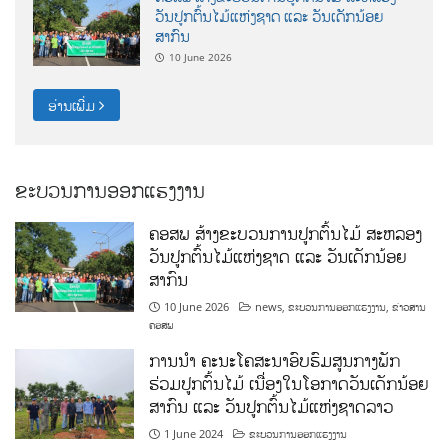
ວັນປູກຕົ້ນໄມ້ແຫ່ງຊາດ ແລະ ວັນເດັກນ້ອຍ
ສາກົນ
10 June 2026
ອ່ານເພີ່ມ
ຂະບວນການອອກແຮງງານ
ຄອສພ ສ້າງຂະບວນການປູກຕົ້ນໄມ້ ສະຫລອງ
ວັນປູກຕົ້ນໄມ້ແຫ່ງຊາດ ແລະ ວັນເດັກນ້ອຍ
ສາກົນ
10 June 2026
news
,
ຂະບວນການອອກແຮງງານ
,
ຂ່າວສານ
ຄອສພ
ການນໍາ ຄະນະໂຄສະນາອົບຮົມສູນກາງພັກ
ຮ່ວມປູກຕົ້ນໄມ້ ເນື່ອງໃນໂອກາດວັນເດັກນ້ອຍ
ສາກົນ ແລະ ວັນປູກຕົ້ນໄມ້ແຫ່ງຊາດລາວ
1 June 2024
ຂະບວນການອອກແຮງງານ