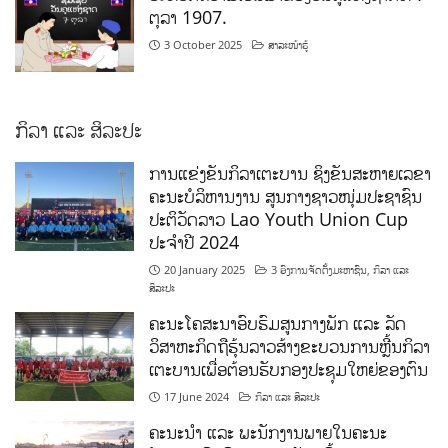
ຕຸລາ 1907.
3 October 2025
ສາລະໜ້າຮູ້
ກິລາ ແລະ ສິລະປະ
ການແຂ່ງຂັນກິລາເຕະບານ ຊິງຂັນສະຫາຍເລຂາ
ຄະນະບໍລິຫານງານ ສູນກາງຊາວໜຸ່ມປະຊາຊົນ
ປະຕິວັດລາວ Lao Youth Union Cup
ປະຈຳປີ 2024
20 January 2025
3 ອົງການຈັດຕັ້ງມະຫາຊົນ
,
ກິລາ ແລະ
ສິລະປະ
ຄະນະໂຄສະນາອົບຮົມສູນກາງພັກ ແລະ ລັດ
ວິສາຫະກິດຖືຮຸ້ນລາວສ້າງຂະບວນການຫຼີ້ນກິລາ
ເຕະບານເພື່ອຕ້ອນຮັບກອງປະຊຸມໃຫຍ່ຂອງຕົນ
17 June 2024
ກິລາ ແລະ ສິລະປະ
ຄະນະນຳ ແລະ ພະນັກງານພາຍໃນຄະນະ