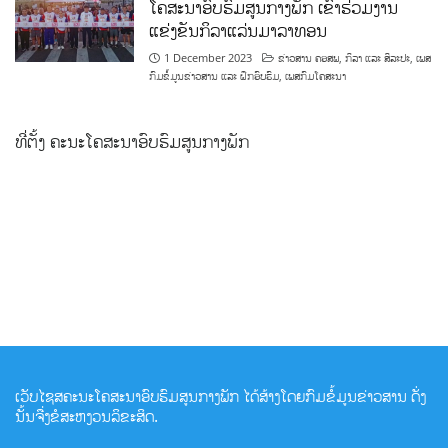
ໂຄສະນາອົບຮົມສູນກາງພັກ ເຂົ້າຮ່ວມງານ
ແຂ່ງຂັນກິລາແລ່ນມາລາທອນ
1 December 2023
ຂ່າວສານ ຄອສພ
,
ກິລາ ແລະ ສິລະປະ
,
ເພສ
ກົມຂໍ້ມູນຂ່າວສານ ແລະ ຝຶກອົບຮົມ
,
ເພສກົມໂຄສະນາ
ທີ່ຕັ້ງ ຄະນະໂຄສະນາອົບຮົມສູນກາງພັກ
ເວັບໄຊສຄະນະໂຄສະນາອົບຮົມສູນກາງພັກ ໄດ້ສ້າງໂດຍກົມຂໍ້ມູນຂ່າວສານ ດັ່ງ
ນັ້ນຈື່ງຂໍສະຫງວນລິຂະສິດ.