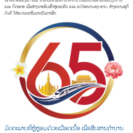
ແລະ ກົດໝາຍ ເພື່ອສ້າງລາຍຮັບເຂົ້າສູ່ຄອບຄົວ ແລະ ແກ້ໄຂຄວາມທຸກຍາກ, ສ້າງຄວາມຢູ່ດີ
ກິນດີ ໃຫ້ແກ່ປະຊາຊົນລາວບັນດາເຜົ່າ.
ມິດຕະພາບທີ່ຫຼ່ໍຫຼອມດ້ວຍເລືອດເນື້ອ ເພື່ອສືບສານຕຳນານ