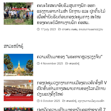
ຄະນະໂຄສະນາອົບຮົມສູນກາງພັກ ອອກ
ແຮງງານອານາໄມສໍາ ນັກງານ ແລະ ປູກຕົ້ນໄມ້
ເພື່ອຂໍ່ານັບຮັບຕ້ອນກອງປະຊຸມກາງ ສະໄໝ
ຂອງຄະນະບໍລິຫານງານພັກ ຄອສພ.
17 July 2023
ຂ່າວສານ ຄອສພ
,
ຂະບວນການອອກແຮງງານ
ສາລະໜ້າຮູ້
ຄວາມເປັນມາຂອງ “ພຣະທາດຫຼວງວຽງຈັນ”
4 November 2025
ສາລະໜ້າຮູ້
ກອງປະຊຸມວຽກງານການເມືອງແນວຄິດຄັ້ງທີ V
ເປີດຂຶ້ນທ່າມກາງສະພາບການຂອງໂລກມີການ
ປ່ຽນແປງຄັ້ງໃຫຍ່
6 October 2025
ສາລະໜ້າຮູ້
,
ວຽກງານການເມືອງ-ແນວຄິດ
ປະຫວັດຄວາມເປັນມາຂອງວັນຄູແຫ່ງຊາດທີ 7