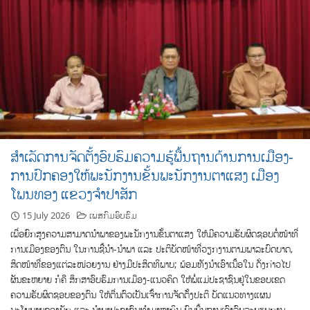
ສໍາເລັດການຈັດຕັ້ງອົບຮົມຄວາມຮູ້ພື້ນຖານດ້ານການເມືອງ-
ການປົກຄອງໃຫ້ພະນັກງານຂັ້ນພະນັກງານຕາແສງ ເມືອງ
ໂພນທອງ ແຂວງຈໍາປາສັກ
15 July 2026
ເພສກົມອົບຮົມ
ເພື່ອຍົກສູງຄວາມສາມາດນໍາພາຂອງພະນັກງານຂັ້ນຕາແສງ ໃຫ້ມີຄວາມຮັບຜິດຊອບຕໍ່ໜ້າທີ່
ການເມືອງຂອງຕົນ ໃນການຊີ້ນໍາ-ນໍາພາ ແລະ ປະຕິບັດໜ້າທີ່ວຽກງານຕາມພາລະບົດບາດ,
ສິດໜ້າທີ່ຂອງແຕ່ລະໜ່ວຍງານ ຢ່າງມີປະສິດທິພາບ; ພ້ອມທັງນໍາເອົາເນື້ອໃນ ດັ່ງກ່າວໄປ
ຜັນຂະຫຍາຍ ກໍຄື ສຶກສາອົບຮົມການເມືອງ-ແນວຄິດ ໃຫ້ພໍ່ແມ່ປະຊາຊົນຢູ່ໃນຂອບເຂດ
ຄວາມຮັບຜິດຊອບຂອງຕົນ ໃຫ້ຕື່ນຕົວເປັນເຈົ້າການຈັດຕັ້ງປະຕິ ບັດແນວທາງແຜນ
ນະໂຍບາຍຂອງພັກ ແລະ ນໍາພາປະຊາຊົນທໍາມາຫາກິນ ບົນພື້ນຖານເຄົາລົບລະບຽບການ