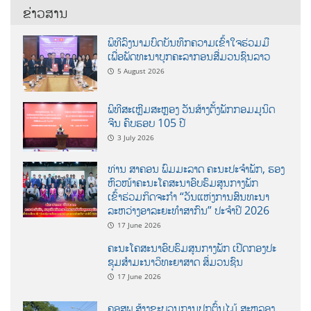
ຂ່າວສານ
ພິທີລົງນາມບົດບັນທຶກຄວາມເຂົ້າໃຈຮ່ວມມື
ເພື່ອພັດທະນາບຸກຄະລາກອນສື່ມວນຊົນລາວ
5 August 2026
ພິທີສະເຫຼີມສະຫຼອງ ວັນສ້າງຕັ້ງພັກກອມມູນິດ
ຈີນ ຄົບຮອບ 105 ປີ
3 July 2026
ທ່ານ ສາຄອນ ພົມມະລາດ ຄະນະປະຈໍາພັກ, ຮອງ
ຫົວໜ້າຄະນະໂຄສະນາອົບຮົມສູນກາງພັກ
ເຂົ້າຮ່ວມກິດຈະກຳ “ວັນແຫ່ງການສົນທະນາ
ລະຫວ່າງອາລະຍະທຳສາກົນ” ປະຈຳປີ 2026
17 June 2026
ຄະນະໂຄສະນາອົບຮົມສູນກາງພັກ ເປີດກອງປະ
ຊຸມສຳມະນາວິທະຍາສາດ ສຶ່ມວນຊົນ
17 June 2026
ຄອສພ ສ້າງຂະບວນການປູກຕົ້ນໄມ້ ສະຫລອງ