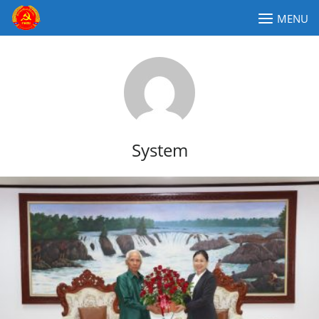
Skip
MENU
to
content
ຄະນະໂຄສະນາອົບຮົມສູນກາງພັກປະຊາຊົນປະຕິວັດລາວ
System