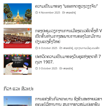
ຄວາມເປັນມາຂອງ “ພຣະທາດຫຼວງວຽງຈັນ”
4 November 2025
ສາລະໜ້າຮູ້
ກອງປະຊຸມວຽກງານການເມືອງແນວຄິດຄັ້ງທີ V
ເປີດຂຶ້ນທ່າມກາງສະພາບການຂອງໂລກມີການ
ປ່ຽນແປງຄັ້ງໃຫຍ່
6 October 2025
ສາລະໜ້າຮູ້
,
ວຽກງານການເມືອງ-ແນວຄິດ
ປະຫວັດຄວາມເປັນມາຂອງວັນຄູແຫ່ງຊາດທີ 7
ຕຸລາ 1907.
3 October 2025
ສາລະໜ້າຮູ້
ກິລາ ແລະ ສິລະປະ
ການແຂ່ງຂັນກິລາເຕະບານ ຊິງຂັນສະຫາຍເລຂາ
ຄະນະບໍລິຫານງານ ສູນກາງຊາວໜຸ່ມປະຊາຊົນ