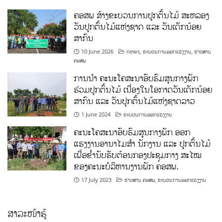
ຄອສພ ສ້າງຂະບວນການປູກຕົ້ນໄມ້ ສະຫລອງ
ວັນປູກຕົ້ນໄມ້ແຫ່ງຊາດ ແລະ ວັນເດັກນ້ອຍ
ສາກົນ
10 June 2026
news
,
ຂະບວນການອອກແຮງງານ
,
ຂ່າວສານ
ຄອສພ
ການນໍາ ຄະນະໂຄສະນາອົບຮົມສູນກາງພັກ
ຮ່ວມປູກຕົ້ນໄມ້ ເນື່ອງໃນໂອກາດວັນເດັກນ້ອຍ
ສາກົນ ແລະ ວັນປູກຕົ້ນໄມ້ແຫ່ງຊາດລາວ
1 June 2024
ຂະບວນການອອກແຮງງານ
ຄະນະໂຄສະນາອົບຮົມສູນກາງພັກ ອອກ
ແຮງງານອານາໄມສໍາ ນັກງານ ແລະ ປູກຕົ້ນໄມ້
ເພື່ອຂໍ່ານັບຮັບຕ້ອນກອງປະຊຸມກາງ ສະໄໝ
ຂອງຄະນະບໍລິຫານງານພັກ ຄອສພ.
17 July 2023
ຂ່າວສານ ຄອສພ
,
ຂະບວນການອອກແຮງງານ
ສາລະໜ້າຮູ້