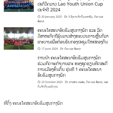
ປະຕິວັດລາວ Lao Youth Union Cup
ປະຈຳປີ 2024
20 January 2025
3 ອົງການຈັດຕັ້ງມະຫາຊົນ
,
ກິລາ ແລະ
ສິລະປະ
ຄະນະໂຄສະນາອົບຮົມສູນກາງພັກ ແລະ ລັດ
ວິສາຫະກິດຖືຮຸ້ນລາວສ້າງຂະບວນການຫຼີ້ນກິລາ
ເຕະບານເພື່ອຕ້ອນຮັບກອງປະຊຸມໃຫຍ່ຂອງຕົນ
17 June 2024
ກິລາ ແລະ ສິລະປະ
ການນໍາ ຄະນະໂຄສະນາອົບຮົມສູນກາງພັກ
ຮ່ວມກິດຈະກຳບານເຕະ ຂອງຊຸດຮຽນທິດສະດີ
ການເມືອງຂັ້ນຕົ້ນ ຮຸ່ນທີ 1 ຄະນະໂຄສະນາ
ອົບຮົມສູນກາງພັກ
23 October 2023
ຂ່າວສານ ຄອສພ
,
ກິລາ ແລະ ສິລະປະ
,
ເພສ
ກົມຈັດຕັ້ງ-ພະນັກງານ
ທີ່ຕັ້ງ ຄະນະໂຄສະນາອົບຮົມສູນກາງພັກ