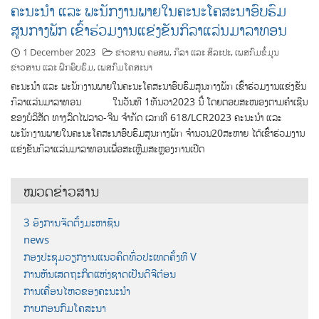
ຄະນະນຳ ແລະ ພະນັກງານພາຍໃນຄະນະໂຄສະນາອົບຮົມ
ສູນກາງພັກ ເຂົ້າຮ່ວມງານແຂ່ງຂັນກິລາແລ່ນມາລາທອນ
1 December 2023
ຂ່າວສານ ຄອສພ
,
ກິລາ ແລະ ສິລະປະ
,
ເພສກົມຂໍ້ມູນ
ຂ່າວສານ ແລະ ຝຶກອົບຮົມ
,
ເພສກົມໂຄສະນາ
ຄະນະນຳ ແລະ ພະນັກງານພາຍໃນຄະນະໂຄສະນາອົບຮົມສູນກາງພັກ ເຂົ້າຮ່ວມງານແຂ່ງຂັນ
ກິລາແລ່ນມາລາທອນ ໃນວັນທີ 1ທັນວາ2023 ນີ້ ໂດຍຕອບສະໜອງຕາມຄຳເຊີນ
ຂອງບໍລິສັດ ທາງລົດໄຟລາວ-ຈີນ ຈຳກັດ ເລກທີ 618/LCR2023 ຄະນະນຳ ແລະ
ພະນັກງານພາຍໃນຄະນະໂຄສະນາອົບຮົມສູນກາງພັກ ຈຳນວນ20ສະຫາຍ ໄດ້ເຂົ້າຮ່ວມງານ
ແຂ່ງຂັນກິລາແລ່ນມາລາທອນເພື່ອສະເຫຼີມສະຫຼອງການເປີດ
ໝວດຂ່າວສານ
3 ອົງການຈັດຕັ້ງມະຫາຊົນ
news
ກອງປະຊຸມວຽກງານແນວຄິດທົ່ວປະເທດຄັ້ງທີ V
ການຫັນເສດຖະກິດແຫ່ງຊາດເປັນດີຈີຕ໋ອນ
ການເຄື່ອນໄຫວຂອງຄະນະນຳ
ກາບກອນກົມໂຄສະນາ