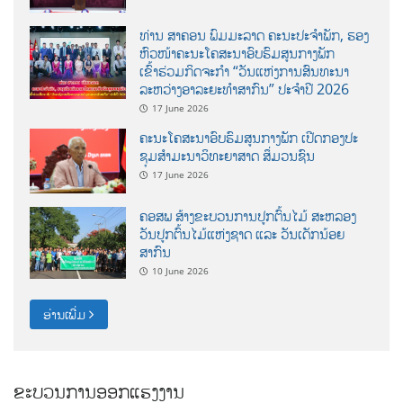
ທ່ານ ສາຄອນ ພົມມະລາດ ຄະນະປະຈໍາພັກ, ຮອງ
ຫົວໜ້າຄະນະໂຄສະນາອົບຮົມສູນກາງພັກ
ເຂົ້າຮ່ວມກິດຈະກຳ “ວັນແຫ່ງການສົນທະນາ
ລະຫວ່າງອາລະຍະທຳສາກົນ” ປະຈຳປີ 2026
17 June 2026
ຄະນະໂຄສະນາອົບຮົມສູນກາງພັກ ເປີດກອງປະ
ຊຸມສຳມະນາວິທະຍາສາດ ສຶ່ມວນຊົນ
17 June 2026
ຄອສພ ສ້າງຂະບວນການປູກຕົ້ນໄມ້ ສະຫລອງ
ວັນປູກຕົ້ນໄມ້ແຫ່ງຊາດ ແລະ ວັນເດັກນ້ອຍ
ສາກົນ
10 June 2026
ອ່ານເພີ່ມ
ຂະບວນການອອກແຮງງານ