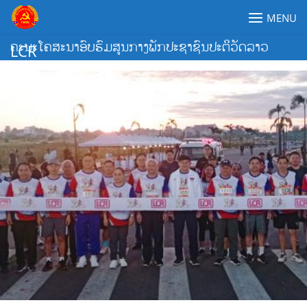
Skip
MENU
to
content
ຄະນະໂຄສະນາອົບຮົມສູນກາງພັກປະຊາຊົນປະຕິວັດລາວ
LCR