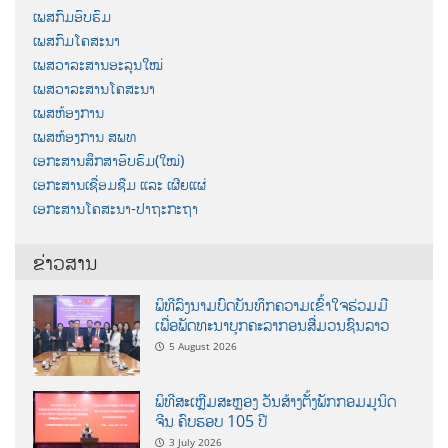
ເພສກົມອົບຮົມ
ເພສກົມໂຄສະນາ
ເພສວາລະສານອະລຸນໃໝ່
ເພສວາລະສານໂຄສະນາ
ເພສຫ້ອງການ
ເພສຫ້ອງການ ສພທ
ເອກະສານສຶກສາອົບຮົມ(ໃໝ່)
ເອກະສານເຊື່ອມຊືມ ແລະ ເຜີຍແຜ່
ເອກະສານໂຄສະນາ-ປາຖະກະຖາ
ຂ່າວສານ
ພິທີລົງນາມບົດບັນທຶກຄວາມເຂົ້າໃຈຮ່ວມມື
ເພື່ອພັດທະນາບຸກຄະລາກອນສື່ມວນຊົນລາວ
5 August 2026
ພິທີສະເຫຼີມສະຫຼອງ ວັນສ້າງຕັ້ງພັກກອມມູນິດ
ຈີນ ຄົບຮອບ 105 ປີ
3 July 2026