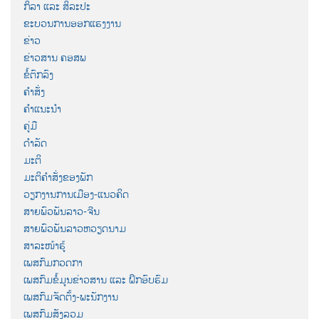
ກິລາ ແລະ ສິລະປະ
ຂະບວນການອອກແຮງງານ
ຂ່າວ
ຂ່າວສານ ຄອສພ
ຂໍ້ຕົກລົງ
ຄຳສັ່ງ
ຄຳແນະນຳ
ຄູ່ມື
ດຳລັດ
ມະຕິ
ມະຕິຄຳສັ່ງຂອງພັກ
ວຽກງານການເມືອງ-ແນວຄິດ
ສາຍພົວພັນລາວ-ຈີນ
ສາຍພົວພັນລາວຫວຽດນາມ
ສາລະໜ້າຮູ້
ເພສກົມກວດກາ
ເພສກົມຂໍ້ມູນຂ່າວສານ ແລະ ຝຶກອົບຮົມ
ເພສກົມຈັດຕັ້ງ-ພະນັກງານ
ເພສກົມສັງລວມ