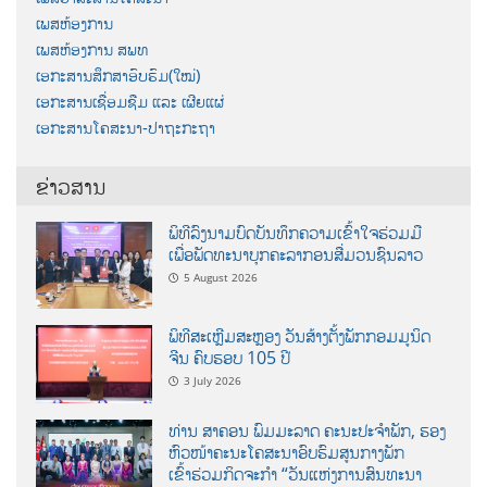
ເພສຫ້ອງການ
ເພສຫ້ອງການ ສພທ
ເອກະສານສຶກສາອົບຮົມ(ໃໝ່)
ເອກະສານເຊື່ອມຊືມ ແລະ ເຜີຍແຜ່
ເອກະສານໂຄສະນາ-ປາຖະກະຖາ
ຂ່າວສານ
ພິທີລົງນາມບົດບັນທຶກຄວາມເຂົ້າໃຈຮ່ວມມື
ເພື່ອພັດທະນາບຸກຄະລາກອນສື່ມວນຊົນລາວ
5 August 2026
ພິທີສະເຫຼີມສະຫຼອງ ວັນສ້າງຕັ້ງພັກກອມມູນິດ
ຈີນ ຄົບຮອບ 105 ປີ
3 July 2026
ທ່ານ ສາຄອນ ພົມມະລາດ ຄະນະປະຈໍາພັກ, ຮອງ
ຫົວໜ້າຄະນະໂຄສະນາອົບຮົມສູນກາງພັກ
ເຂົ້າຮ່ວມກິດຈະກຳ “ວັນແຫ່ງການສົນທະນາ