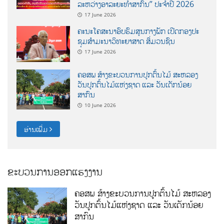
ລະຫວ່າງອາລະຍະທຳສາກົນ” ປະຈຳປີ 2026
17 June 2026
ຄະນະໂຄສະນາອົບຮົມສູນກາງພັກ ເປີດກອງປະ
ຊຸມສຳມະນາວິທະຍາສາດ ສຶ່ມວນຊົນ
17 June 2026
ຄອສພ ສ້າງຂະບວນການປູກຕົ້ນໄມ້ ສະຫລອງ
ວັນປູກຕົ້ນໄມ້ແຫ່ງຊາດ ແລະ ວັນເດັກນ້ອຍ
ສາກົນ
10 June 2026
ອ່ານເພີ່ມ
ຂະບວນການອອກແຮງງານ
ຄອສພ ສ້າງຂະບວນການປູກຕົ້ນໄມ້ ສະຫລອງ
ວັນປູກຕົ້ນໄມ້ແຫ່ງຊາດ ແລະ ວັນເດັກນ້ອຍ
ສາກົນ