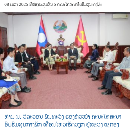
08 ເມສາ 2025 ທີ່ຫ້ອງປະຊຸມຊັ້ນ 5 ຄະນະໂຄສະນາອົບຮົມສູນກາງພັກ
ທ່ານ ນ. ວິລະວອນ ພັນທະວົງ ຮອງຫົວໜ້າ ຄະນະໂຄສະນາ
ອົບຮົມສູນກາງພັກ ເຄື່ອນໄຫວເຮັດວຽກ ຢູ່ແຂວງ ເຊກອງ