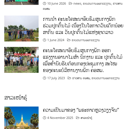
10 June 2026
news
,
ຂະບວນການອອກແຮງງານ
,
ຂ່າວສານ
ຄອສພ
ການນໍາ ຄະນະໂຄສະນາອົບຮົມສູນກາງພັກ
ຮ່ວມປູກຕົ້ນໄມ້ ເນື່ອງໃນໂອກາດວັນເດັກນ້ອຍ
ສາກົນ ແລະ ວັນປູກຕົ້ນໄມ້ແຫ່ງຊາດລາວ
1 June 2024
ຂະບວນການອອກແຮງງານ
ຄະນະໂຄສະນາອົບຮົມສູນກາງພັກ ອອກ
ແຮງງານອານາໄມສໍາ ນັກງານ ແລະ ປູກຕົ້ນໄມ້
ເພື່ອຂໍ່ານັບຮັບຕ້ອນກອງປະຊຸມກາງ ສະໄໝ
ຂອງຄະນະບໍລິຫານງານພັກ ຄອສພ.
17 July 2023
ຂ່າວສານ ຄອສພ
,
ຂະບວນການອອກແຮງງານ
ສາລະໜ້າຮູ້
ຄວາມເປັນມາຂອງ “ພຣະທາດຫຼວງວຽງຈັນ”
4 November 2025
ສາລະໜ້າຮູ້