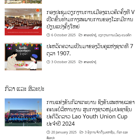
ກອງປະຊຸມວຽກງານການເມືອງແນວຄິດຄັ້ງທີ V
ເປີດຂຶ້ນທ່າມກາງສະພາບການຂອງໂລກມີການ
ປ່ຽນແປງຄັ້ງໃຫຍ່
6 October 2025
ສາລະໜ້າຮູ້
,
ວຽກງານການເມືອງ-ແນວຄິດ
ປະຫວັດຄວາມເປັນມາຂອງວັນຄູແຫ່ງຊາດທີ 7
ຕຸລາ 1907.
3 October 2025
ສາລະໜ້າຮູ້
ກິລາ ແລະ ສິລະປະ
ການແຂ່ງຂັນກິລາເຕະບານ ຊິງຂັນສະຫາຍເລຂາ
ຄະນະບໍລິຫານງານ ສູນກາງຊາວໜຸ່ມປະຊາຊົນ
ປະຕິວັດລາວ Lao Youth Union Cup
ປະຈຳປີ 2024
20 January 2025
3 ອົງການຈັດຕັ້ງມະຫາຊົນ
,
ກິລາ ແລະ
ສິລະປະ