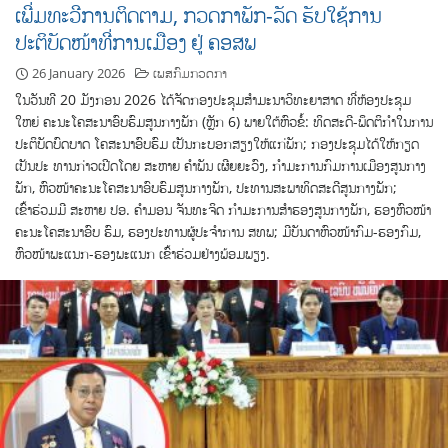
ເພີ່ມທະວີການຕິດຕາມ, ກວດກາພັກ-ລັດ ຮັບໃຊ້ການ
ປະຕິບັດໜ້າທີ່ການເມືອງ ຢູ່ ຄອສພ
26 January 2026
ເພສກົມກວດກາ
ໃນວັນທີ 20 ມັງກອນ 2026 ໄດ້ຈັດກອງປະຊຸມສໍາມະນາວິທະຍາສາດ ທີ່ຫ້ອງປະຊຸມ
ໃຫຍ່ ຄະນະໂຄສະນາອົບຮົມສູນກາງພັກ (ຫຼັກ 6) ພາຍໃຕ້ຫົວຂໍ້: ທິດສະດີ-ພຶດຕິກໍາໃນການ
ປະຕິບັດບົດບາດ ໂຄສະນາອົບຮົມ ເປັນກະບອກສຽງໃຫ້ແກ່ພັກ; ກອງປະຊຸມໄດ້ໃຫ້ກຽດ
ເປັນປະ ທານກ່າວເປີດໂດຍ ສະຫາຍ ຄໍາພັນ ເຜີຍຍະວົງ, ກໍາມະການກົມການເມືອງສູນກາງ
ພັກ, ຫົວໜ້າຄະນະໂຄສະນາອົບຮົມສູນກາງພັກ, ປະທານສະພາທິດສະດີສູນກາງພັກ;
ເຂົ້າຮ່ວມມີ ສະຫາຍ ປອ. ຄໍາມອນ ຈັນທະຈິດ ກໍາມະການສໍາຮອງສູນກາງພັກ, ຮອງຫົວໜ້າ
ຄະນະໂຄສະນາອົບ ຮົມ, ຮອງປະທານຜູ້ປະຈໍາການ ສທພ; ມີບັນດາຫົວໜ້າກົມ-ຮອງກົມ,
ຫົວໜ້າພະແນກ-ຮອງພະແນກ ເຂົ້າຮ່ວມຢ່າງພ້ອມພຽງ.