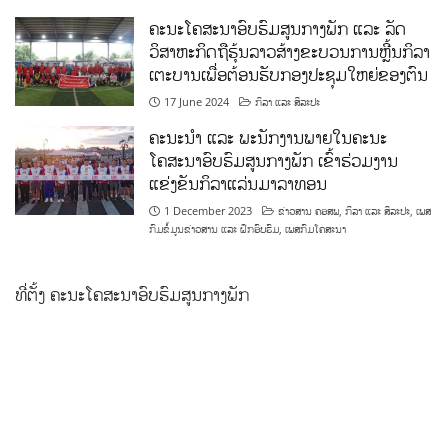
ຄະນະໂຄສະນາອົບຮົມສູນກາງພັກ ແລະ ລັດ
ວິສາຫະກິດຖືຮຸ້ນລາວສ້າງຂະບວນການຫຼີ້ນກິລາ
ເຕະບານເພື່ອຕ້ອນຮັບກອງປະຊຸມໃຫຍ່ຂອງຕົນ
17 June 2024
ກິລາ ແລະ ສິລະປະ
ຄະນະນຳ ແລະ ພະນັກງານພາຍໃນຄະນະ
ໂຄສະນາອົບຮົມສູນກາງພັກ ເຂົ້າຮ່ວມງານ
ແຂ່ງຂັນກິລາແລ່ນມາລາທອນ
1 December 2023
ຂ່າວສານ ຄອສພ
,
ກິລາ ແລະ ສິລະປະ
,
ເພສ
ກົມຂໍ້ມູນຂ່າວສານ ແລະ ຝຶກອົບຮົມ
,
ເພສກົມໂຄສະນາ
ທີ່ຕັ້ງ ຄະນະໂຄສະນາອົບຮົມສູນກາງພັກ