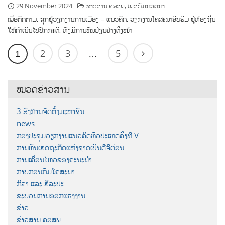
29 November 2024
ຂ່າວສານ ຄອສພ
,
ເພສກົມກວດກາ
ເພື່ອຕິດຕາມ, ຊຸກຍູ້ວຽກງານການເມືອງ – ແນວຄິດ, ວຽກງານໂຄສະນາອົບຮົມ ຢູ່ທ້ອງຖິ່ນ
ໃຫ້ດໍາເນີນໄປປົກກະຕິ, ທັງມີການຫັນປ່ຽນຢ່າງຕັ້ງໜ້າ
2
3
5
1
…
ໝວດຂ່າວສານ
3 ອົງການຈັດຕັ້ງມະຫາຊົນ
news
ກອງປະຊຸມວຽກງານແນວຄິດທົ່ວປະເທດຄັ້ງທີ V
ການຫັນເສດຖະກິດແຫ່ງຊາດເປັນດີຈີຕ໋ອນ
ການເຄື່ອນໄຫວຂອງຄະນະນຳ
ກາບກອນກົມໂຄສະນາ
ກິລາ ແລະ ສິລະປະ
ຂະບວນການອອກແຮງງານ
ຂ່າວ
ຂ່າວສານ ຄອສພ