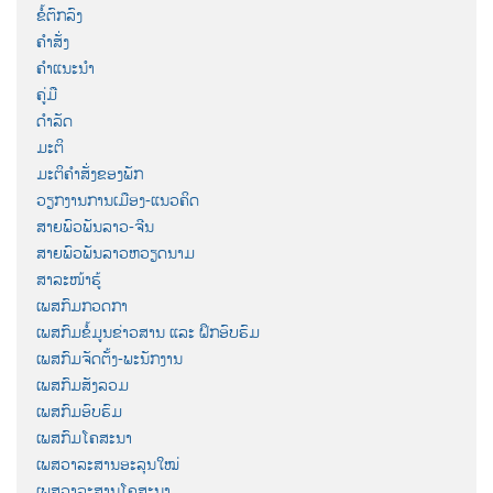
ຂໍ້ຕົກລົງ
ຄຳສັ່ງ
ຄຳແນະນຳ
ຄູ່ມື
ດຳລັດ
ມະຕິ
ມະຕິຄຳສັ່ງຂອງພັກ
ວຽກງານການເມືອງ-ແນວຄິດ
ສາຍພົວພັນລາວ-ຈີນ
ສາຍພົວພັນລາວຫວຽດນາມ
ສາລະໜ້າຮູ້
ເພສກົມກວດກາ
ເພສກົມຂໍ້ມູນຂ່າວສານ ແລະ ຝຶກອົບຮົມ
ເພສກົມຈັດຕັ້ງ-ພະນັກງານ
ເພສກົມສັງລວມ
ເພສກົມອົບຮົມ
ເພສກົມໂຄສະນາ
ເພສວາລະສານອະລຸນໃໝ່
ເພສວາລະສານໂຄສະນາ