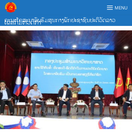
Skip
MENU
to
content
ຄະນະໂຄສະນາອົບຮົມສູນກາງພັກປະຊາຊົນປະຕິວັດລາວ
ເພສກົມກວດກາ