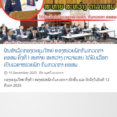
ຜົນສຳເລັດກອງປະຊຸມໃຫຍ່ ຂອງໜ່ວຍພັກກົມກວດກາ
ຄອສພ ຄັ້ງທີ I ສະຫາຍ ສະຫວ່າງ ດາລາແສນ ໄດ້ຮັບເລືອກ
ເປັນເລຂາໜ່ວຍພັກ ກົມກວດກາ ຄອສພ
15 December 2025
ເພສກົມກວດກາ
ກອງປະຊຸມໃຫຍ່ ຄັ້ງທີ I ຂອງໜ່ວຍພັກກົມກວດກາ ເປີດຂຶ້ນ ແລະ ປິດລົງໃນວັນທີ 12
ທັນວາ 2025