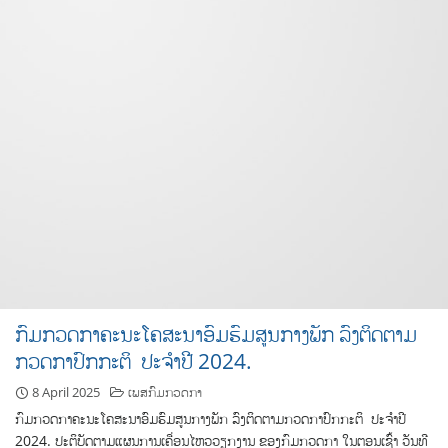
ກົມກວດກາຄະນະໂຄສະນາອົມຮົມສູນກາງພັກ ລົງຕິດຕາມ
ກວດກາປົກກະຕິ ປະຈໍາປີ 2024.
8 April 2025
ເພສກົມກວດກາ
ກົມກວດກາຄະນະໂຄສະນາອົມຮົມສູນກາງພັກ ລົງຕິດຕາມກວດກາປົກກະຕິ ປະຈໍາປີ
2024. ປະຕິບັດຕາມແຜນການເຄື່ອນໄຫວວຽກງານ ຂອງກົມກວດກາ ໃນຕອນເຊົ້າ ວັນທີ