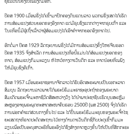
ຢູ່ແລ້ວນັ້ນຍິ່ງເປ່ເພລົງຕື່ມອີກ.
ປີຄສ 1900 ເມື່ອຝຣັ່ງໄດ້ເຂົ້າມາປົກຄອງດິນແດນລາວ ພວກຝຣັ່ງເສດໄດ້ເຮັດ
ການສ້ອມແປງສ່ວນຍອດຂອງອົງທາດ ແຕ່ມີຮູບຊົງແຕກຕ່າງຈາກຮູບເກົ່າ ແລະ
ໃນເທື່ອນີ້ມີຜູ້ເຖົ້າເລົ່າວ່າຜູ້ສ້ອມແປງໄດ້ເອົາຄຳຈາກຍອດອົງທາດໄປ.
ອີກຕໍ່ມາ ປີຄສ 1929 ລັດຖະບານຝຣັ່ງໄດ້ມີການສ້ອມແປງຄັ້ງໃຫຍ່ຈົນຮອດ
ປີຄສ 1935 ຈຶ່ງສຳເລັດ ການສ້ອມແປງເທື່ອນີ້ແມ່ນໄດ້ສ້ອມແປງຍອດຂອງ
ທາດ, ສ້ອມແປງກົມມະລຽນ ຫໍໄຫວ້ທາງຕາເວັນຕົກ ແລະ ທາດນ້ອຍທີ່ເພພັງ
ໃຫ້ມີຮູບຊົງຄືເກົ່າ.
ປີຄສ 1957 ເມື່ອພຣະຣາຊອານາຈັກລາວໄດ້ຮັບອິດສະຣະພາບເປັນເອກະລາດ
ສົມບູນ ລັດຖະບານລາວພາຍໃຕ້ພຣະບໍຣົມມະຣາຊະອຸປະຖຳຂອງພຣະບາດ
ສົມເດັດພຣະເຈົ້າມະຫາຊີວິດສີສະຫວ່າງວົງ ໄດ້ນຳພາປະຊາຊົນເຮັດບຸນສະເຫຼີມ
ສະຫຼອງອາຍຸພຣະພຸດທະສາດສະໜາຄົບຮອບ 2500ປີ (ພສ 2500) ຈຶ່ງໄດ້ເຮັດ
ການຟອກຄຳແຕ່ສ່ວນກາງຂຶ້ນໄປ ແລະ ໄດ້ປັ້ນພຣະບໍຣົມມະຮູບຂອງພຣະເຈົ້າໄຊ
ຍະເສດຖາທິຣາດປະດິດສະຖານໄວ້ທາງດ້ານຕາເວັນຕົກຊື່ກັບປະຕູເຂົ້າກົມມະ
ລຽນເພື່ອເປັນອະນຸສາວະຣີທີ່ພຣະອົງໄດ້ຊົງສ້າງທາດຫຼວງຂຶ້ນໃຫ້ເປັນທີ່ສັກກະຣະ