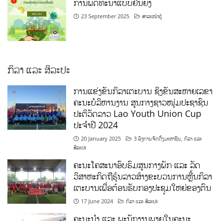
ການພັດທະນາແບບຍືນຍົງ
23 September 2025
ສາລະໜ້າຮູ້
ກິລາ ແລະ ສິລະປະ
ການແຂ່ງຂັນກິລາເຕະບານ ຊິງຂັນສະຫາຍເລຂາ
ຄະນະບໍລິຫານງານ ສູນກາງຊາວໜຸ່ມປະຊາຊົນ
ປະຕິວັດລາວ Lao Youth Union Cup
ປະຈຳປີ 2024
20 January 2025
3 ອົງການຈັດຕັ້ງມະຫາຊົນ
,
ກິລາ ແລະ
ສິລະປະ
ຄະນະໂຄສະນາອົບຮົມສູນກາງພັກ ແລະ ລັດ
ວິສາຫະກິດຖືຮຸ້ນລາວສ້າງຂະບວນການຫຼີ້ນກິລາ
ເຕະບານເພື່ອຕ້ອນຮັບກອງປະຊຸມໃຫຍ່ຂອງຕົນ
17 June 2024
ກິລາ ແລະ ສິລະປະ
ຄະນະນຳ ແລະ ພະນັກງານພາຍໃນຄະນະ