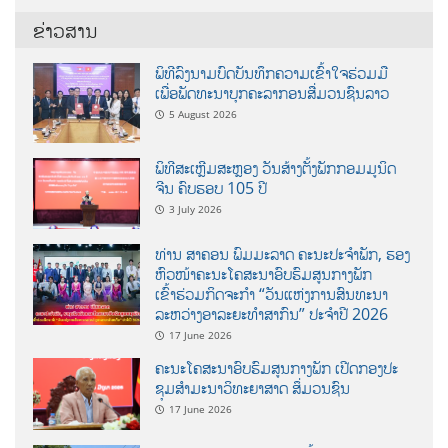
ຂ່າວສານ
ພິທີລົງນາມບົດບັນທຶກຄວາມເຂົ້າໃຈຮ່ວມມື
ເພື່ອພັດທະນາບຸກຄະລາກອນສື່ມວນຊົນລາວ
5 August 2026
ພິທີສະເຫຼີມສະຫຼອງ ວັນສ້າງຕັ້ງພັກກອມມູນິດ
ຈີນ ຄົບຮອບ 105 ປີ
3 July 2026
ທ່ານ ສາຄອນ ພົມມະລາດ ຄະນະປະຈໍາພັກ, ຮອງ
ຫົວໜ້າຄະນະໂຄສະນາອົບຮົມສູນກາງພັກ
ເຂົ້າຮ່ວມກິດຈະກຳ “ວັນແຫ່ງການສົນທະນາ
ລະຫວ່າງອາລະຍະທຳສາກົນ” ປະຈຳປີ 2026
17 June 2026
ຄະນະໂຄສະນາອົບຮົມສູນກາງພັກ ເປີດກອງປະ
ຊຸມສຳມະນາວິທະຍາສາດ ສຶ່ມວນຊົນ
17 June 2026