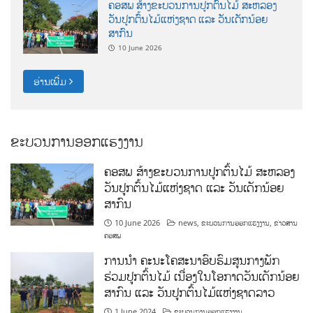
ຄອສພ ສ້າງຂະບວນການປູກຕົ້ນໄມ້ ສະຫລອງ
ວັນປູກຕົ້ນໄມ້ແຫ່ງຊາດ ແລະ ວັນເດັກນ້ອຍ
ສາກົນ
10 June 2026
ອ່ານເພີ່ມ
ຂະບວນການອອກແຮງງານ
ຄອສພ ສ້າງຂະບວນການປູກຕົ້ນໄມ້ ສະຫລອງ
ວັນປູກຕົ້ນໄມ້ແຫ່ງຊາດ ແລະ ວັນເດັກນ້ອຍ
ສາກົນ
10 June 2026
news
,
ຂະບວນການອອກແຮງງານ
,
ຂ່າວສານ
ຄອສພ
ການນໍາ ຄະນະໂຄສະນາອົບຮົມສູນກາງພັກ
ຮ່ວມປູກຕົ້ນໄມ້ ເນື່ອງໃນໂອກາດວັນເດັກນ້ອຍ
ສາກົນ ແລະ ວັນປູກຕົ້ນໄມ້ແຫ່ງຊາດລາວ
1 June 2024
ຂະບວນການອອກແຮງງານ