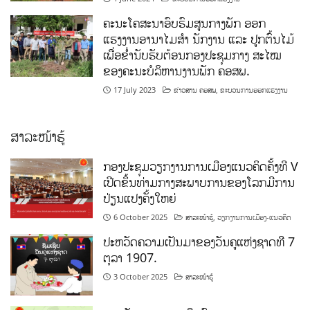
ຄະນະໂຄສະນາອົບຮົມສູນກາງພັກ ອອກ
ແຮງງານອານາໄມສໍາ ນັກງານ ແລະ ປູກຕົ້ນໄມ້
ເພື່ອຂໍ່ານັບຮັບຕ້ອນກອງປະຊຸມກາງ ສະໄໝ
ຂອງຄະນະບໍລິຫານງານພັກ ຄອສພ.
17 July 2023
ຂ່າວສານ ຄອສພ
,
ຂະບວນການອອກແຮງງານ
ສາລະໜ້າຮູ້
ກອງປະຊຸມວຽກງານການເມືອງແນວຄິດຄັ້ງທີ V
ເປີດຂຶ້ນທ່າມກາງສະພາບການຂອງໂລກມີການ
ປ່ຽນແປງຄັ້ງໃຫຍ່
6 October 2025
ສາລະໜ້າຮູ້
,
ວຽກງານການເມືອງ-ແນວຄິດ
ປະຫວັດຄວາມເປັນມາຂອງວັນຄູແຫ່ງຊາດທີ 7
ຕຸລາ 1907.
3 October 2025
ສາລະໜ້າຮູ້