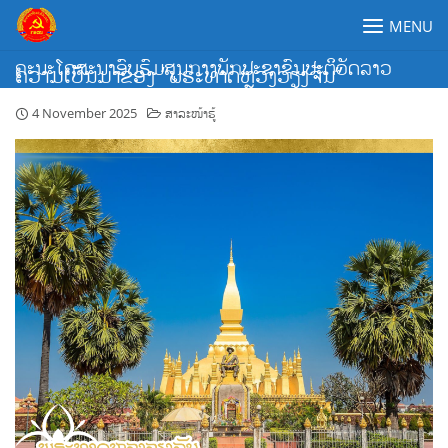
Skip
MENU
to
content
ຄະນະໂຄສະນາອົບຮົມສູນກາງພັກປະຊາຊົນປະຕິວັດລາວ
ຄວາມເປັນມາຂອງ “ພຣະທາດຫຼວງວຽງຈັນ”
4 November 2025
ສາລະໜ້າຮູ້