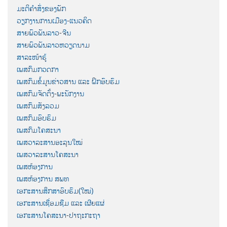
ມະຕິຄຳສັ່ງຂອງພັກ
ວຽກງານການເມືອງ-ແນວຄິດ
ສາຍພົວພັນລາວ-ຈີນ
ສາຍພົວພັນລາວຫວຽດນາມ
ສາລະໜ້າຮູ້
ເພສກົມກວດກາ
ເພສກົມຂໍ້ມູນຂ່າວສານ ແລະ ຝຶກອົບຮົມ
ເພສກົມຈັດຕັ້ງ-ພະນັກງານ
ເພສກົມສັງລວມ
ເພສກົມອົບຮົມ
ເພສກົມໂຄສະນາ
ເພສວາລະສານອະລຸນໃໝ່
ເພສວາລະສານໂຄສະນາ
ເພສຫ້ອງການ
ເພສຫ້ອງການ ສພທ
ເອກະສານສຶກສາອົບຮົມ(ໃໝ່)
ເອກະສານເຊື່ອມຊືມ ແລະ ເຜີຍແຜ່
ເອກະສານໂຄສະນາ-ປາຖະກະຖາ