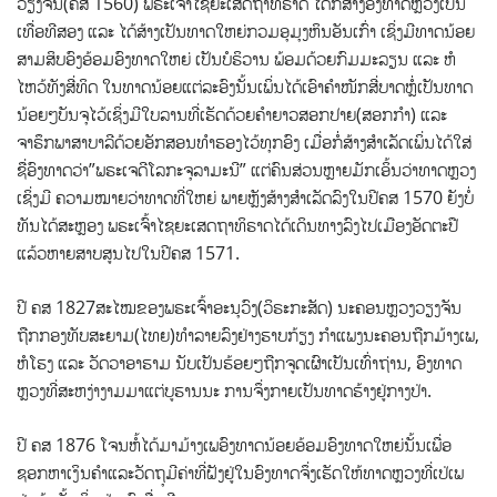
ວຽງຈັນ(ຄສ 1560) ພຣະເຈົ້າໄຊຍະເສດຖາທິຣາດ ໄດ້ກໍ່ສ້າງອົງທາດຫຼວງເປັນ
ເທື່ອທີສອງ ແລະ ໄດ້ສ້າງເປັນທາດໃຫຍ່ກວມອຸມຸງຫິນອັນເກົ່າ ເຊິ່ງມີທາດນ້ອຍ
ສາມສິບອົງອ້ອມອົງທາດໃຫຍ່ ເປັນບໍຣິວານ ພ້ອມດ້ວຍກົມມະລຽນ ແລະ ຫໍ
ໄຫວ້ທັງສີ່ທິດ ໃນທາດນ້ອຍແຕ່ລະອົງນັ້ນເພິ່ນໄດ້ເອົາຄຳໜັກສີ່ບາດຫຼໍ່ເປັນທາດ
ນ້ອຍໆບັນຈຸໄວ້ເຊິ່ງມີໃບລານທີ່ເຮັດດ້ວຍຄຳຍາວສອກປາຍ(ສອກກຳ) ແລະ
ຈາຣຶກພາສາບາລີດ້ວຍອັກສອນທຳຮອງໄວ້ທຸກອົງ ເມື່ອກໍ່ສ້າງສຳເລັດເພິ່ນໄດ້ໃສ່
ຊື່ອົງທາດວ່າ”ພຣະເຈດີໂລກະຈຸລາມະນີ” ແຕ່ຄົນສ່ວນຫຼາຍມັກເອິ້ນວ່າທາດຫຼວງ
ເຊິ່ງມີ ຄວາມໝາຍວ່າທາດທີ່ໃຫຍ່ ພາຍຫຼັງສ້າງສຳເລັດລົງໃນປີຄສ 1570 ຍັງບໍ່
ທັນໄດ້ສະຫຼອງ ພຣະເຈົ້າໄຊຍະເສດຖາທິຣາດໄດ້ເດິນທາງລົງໄປເມືອງອັດຕະປື
ແລ້ວຫາຍສາບສູນໄປໃນປີຄສ 1571.
ປີ ຄສ 1827ສະໄໝຂອງພຣະເຈົ້າອະນຸວົງ(ວິຣະກະສັດ) ນະຄອນຫຼວງວຽງຈັນ
ຖືກກອງທັບສະຍາມ(ໄທຍ)ທຳລາຍລົງຢ່າງຮາບກ້ຽງ ກຳແພງນະຄອນຖືກມ້າງເພ,
ຫໍໂຮງ ແລະ ວັດວາອາຮາມ ນັບເປັນຮ້ອຍໆຖືກຈູດເຜົາເປັນເທົ່າຖ່ານ, ອົງທາດ
ຫຼວງທີ່ສະຫງ່າງາມມາແຕ່ບູຮານນະ ການຈຶ່ງກາຍເປັນທາດຮ້າງຢູ່ກາງປ່າ.
ປີ ຄສ 1876 ໂຈນຫໍ້ໄດ້ມາມ້າງເພອົງທາດນ້ອຍອ້ອມອົງທາດໃຫຍ່ນັ້ນເພື່ອ
ຊອກຫາເງິນຄຳແລະວັດຖຸມີຄ່າທີ່ຝັງຢູ່ໃນອົງທາດຈຶ່ງເຮັດໃຫ້ທາດຫຼວງທີ່ເປ່ເພ