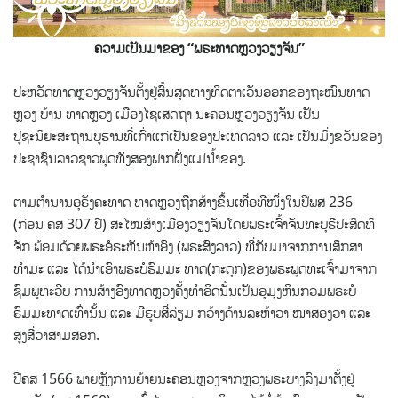
ຄວາມເປັນມາຂອງ “ພຣະທາດຫຼວງວຽງຈັນ”
ປະຫວັດທາດຫຼວງວຽງຈັນຕັ້ງຢູ່ສົ້ນສຸດທາງທິດຕາເວັນອອກຂອງຖະໜົນທາດ
ຫຼວງ ບ້ານ ທາດຫຼວງ
ເມືອງໄຊເສດຖາ ນະຄອນຫຼວງວຽງຈັນ ເປັນ
ປູຊະນິຍະສະຖານບູຮານທີ່ເກົ່າແກ່ເປັນຂອງປະເທດລາວ ແລະ ເປັນມິ່ງຂວັນຂອງ
ປະຊາຊົນລາວຊາວພຸດທັງສອງຟາກຝັ່ງແມ່ນ້ຳຂອງ.
ຕາມຕຳນານອຸຣັງຄະທາດ ທາດຫຼວງຖືກສ້າງຂຶ້ນເທື່ອທີໜຶ່ງໃນປີພສ 236
(ກ່ອນ ຄສ 307 ປີ) ສະໄໝສ້າງເມືອງວຽງຈັນໂດຍພຣະເຈົ້າຈັນທະບຸຣີປະສິດທິ
ຈັກ ພ້ອມດ້ວຍພຣະອໍຣະຫັນຫ້າອົງ (ພຣະສົງລາວ) ທີ່ກັບມາຈາກການສຶກສາ
ທຳມະ ແລະ ໄດ້ນຳເອົາພຣະບໍຣົມມະ ທາດ(ກະດູກ)ຂອງພຣະພຸດທະເຈົ້າມາຈາກ
ຊົມພູທະວີບ ການສ້າງອົງທາດຫຼວງຄັ້ງທຳອິດນັ້ນເປັນອຸມຸງຫິນກວມພຣະບໍ
ຣົມມະທາດເທົ່ານັ້ນ ແລະ ມີຮູບສີ່ລ່ຽມ ກວ້າງດ້ານລະຫ້າວາ ໜາສອງວາ ແລະ
ສູງສີ່ວາສາມສອກ.
ປີຄສ 1566 ພາຍຫຼັງການຍ້າຍນະຄອນຫຼວງຈາກຫຼວງພຣະບາງລົງມາຕັ້ງຢູ່