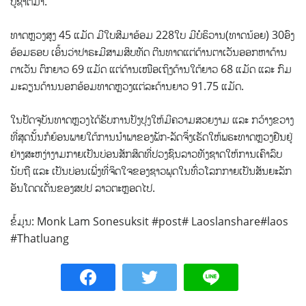
ບູຊາຕໍ່ມາ.
ທາດຫຼວງສູງ 45 ແມັດ ມີໃບສີມາອ້ອມ 228ໃບ ມີບໍຣິວານ(ທາດນ້ອຍ) 30ອົງ
ອ້ອມຮອບ ເອິ້ນວ່າປາຣະມີສາມສິບທັດ ຕີນທາດແຕ່ດ້ານຕາເວັນອອກຫາດ້ານ
ຕາເວັນ ຕົກຍາວ 69 ແມັດ ແຕ່ດ້ານເໜືອເຖິງດ້ານໃຕ້ຍາວ 68 ແມັດ ແລະ ກົມ
ມະລຽນດ້ານນອກອ້ອມທາດຫຼວງແຕ່ລະດ້ານຍາວ 91.75 ແມັດ.
ໃນປັດຈຸບັນທາດຫຼວງໄດ້ຮັບການປັງປຸງໃຫ້ມີຄວາມສວຍງາມ ແລະ ກວ້າງຂວາງ
ທີ່ສຸດນັ້ນກໍຍ້ອນພາຍໃຕ້ການນຳພາຂອງພັກ-ລັດຈຶ່ງເຮັດໃຫ້ພຣະທາດຫຼວງຢືນຢູ່
ຢ່າງສະຫງ່າງາມກາຍເປັນບ່ອນສັກສິດທີ່ປວງຊົນລາວທັງຊາດໃຫ້ການເຄົາລົບ
ນັບຖື ແລະ ເປັນບ່ອນເພີ່ງທີ່ຈິດໃຈຂອງຊາວພຸດໃນທົ່ວໂລກກາຍເປັນສັນຍະລັກ
ອັນໂດດເດັ່ນຂອງສປປ ລາວຕະຫຼອດໄປ.
ຂໍ້ມູນ: Monk Lam Sonesuksit #post# Laoslanshare#laos
#Thatluang