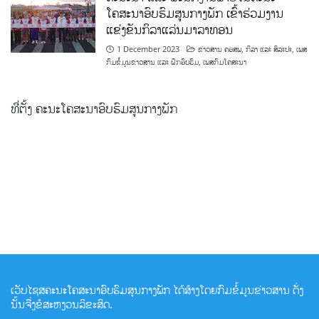
ໂຄສະນາອົບຮົມສູນກາງພັກ ເຂົ້າຮ່ວມງານ
ແຂ່ງຂັນກິລາແລ່ນມາລາທອນ
1 December 2023
ຂ່າວສານ ຄອສພ
,
ກິລາ ແລະ ສິລະປະ
,
ເພສ
ກົມຂໍ້ມູນຂ່າວສານ ແລະ ຝຶກອົບຮົມ
,
ເພສກົມໂຄສະນາ
ທີ່ຕັ້ງ ຄະນະໂຄສະນາອົບຮົມສູນກາງພັກ
ເວັບໄຊສຄະນະໂຄສະນາອົບຮົມສູນກາງພັກ ໄດ້ສ້າງໂດຍກົມຂໍ້ມູນຂ່າວສານ ດັ່ງ
ນັ້ນຈື່ງຂໍສະຫງວນລິຂະສິດ.