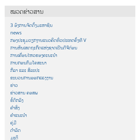
ໝວດຂ່າວສານ
3 ອົງການຈັດຕັ້ງມະຫາຊົນ
news
ກອງປະຊຸມວຽກງານແນວຄິດທົ່ວປະເທດຄັ້ງທີ V
ການຫັນເສດຖະກິດແຫ່ງຊາດເປັນດີຈີຕ໋ອນ
ການເຄື່ອນໄຫວຂອງຄະນະນຳ
ກາບກອນກົມໂຄສະນາ
ກິລາ ແລະ ສິລະປະ
ຂະບວນການອອກແຮງງານ
ຂ່າວ
ຂ່າວສານ ຄອສພ
ຂໍ້ຕົກລົງ
ຄຳສັ່ງ
ຄຳແນະນຳ
ຄູ່ມື
ດຳລັດ
ມະຕິ