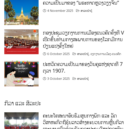
ຄວາມເປັນມາຂອງ “ພຣະທາດຫຼວງວຽງຈັນ”
4 November 2025
ສາລະໜ້າຮູ້
ກອງປະຊຸມວຽກງານການເມືອງແນວຄິດຄັ້ງທີ V
ເປີດຂຶ້ນທ່າມກາງສະພາບການຂອງໂລກມີການ
ປ່ຽນແປງຄັ້ງໃຫຍ່
6 October 2025
ສາລະໜ້າຮູ້
,
ວຽກງານການເມືອງ-ແນວຄິດ
ປະຫວັດຄວາມເປັນມາຂອງວັນຄູແຫ່ງຊາດທີ 7
ຕຸລາ 1907.
3 October 2025
ສາລະໜ້າຮູ້
ກິລາ ແລະ ສິລະປະ
ຄະນະໂຄສະນາອົບຮົມສູນກາງພັກ ແລະ ລັດ
ວິສາຫະກິດຖືຮຸ້ນລາວສ້າງຂະບວນການຫຼີ້ນກິລາ
ເຕະບານເພື່ອຕ້ອນຮັບກອງປະຊຸມໃຫຍ່ຂອງຕົນ