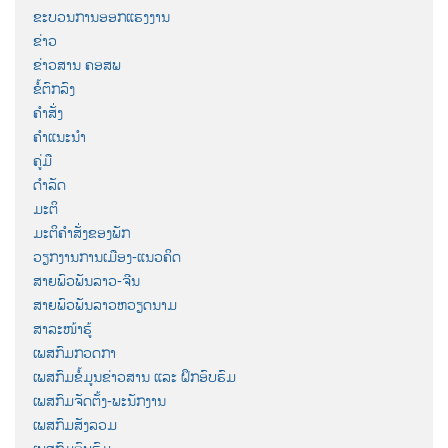
ຂະບວນການອອກແຮງງານ
ຂ່າວ
ຂ່າວສານ ຄອສພ
ຂໍ້ຕົກລົງ
ຄຳສັ່ງ
ຄຳແນະນຳ
ຄູ່ມື
ດຳລັດ
ມະຕິ
ມະຕິຄຳສັ່ງຂອງພັກ
ວຽກງານການເມືອງ-ແນວຄິດ
ສາຍພົວພັນລາວ-ຈີນ
ສາຍພົວພັນລາວຫວຽດນາມ
ສາລະໜ້າຮູ້
ເພສກົມກວດກາ
ເພສກົມຂໍ້ມູນຂ່າວສານ ແລະ ຝຶກອົບຮົມ
ເພສກົມຈັດຕັ້ງ-ພະນັກງານ
ເພສກົມສັງລວມ