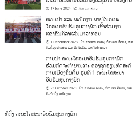
17 June 2024
ກິລາ ແລະ ສິລະປະ
ຄະນະນຳ ແລະ ພະນັກງານພາຍໃນຄະນະ
ໂຄສະນາອົບຮົມສູນກາງພັກ ເຂົ້າຮ່ວມງານ
ແຂ່ງຂັນກິລາແລ່ນມາລາທອນ
1 December 2023
ຂ່າວສານ ຄອສພ
,
ກິລາ ແລະ ສິລະປະ
,
ເພສ
ກົມຂໍ້ມູນຂ່າວສານ ແລະ ຝຶກອົບຮົມ
,
ເພສກົມໂຄສະນາ
ການນໍາ ຄະນະໂຄສະນາອົບຮົມສູນກາງພັກ
ຮ່ວມກິດຈະກຳບານເຕະ ຂອງຊຸດຮຽນທິດສະດີ
ການເມືອງຂັ້ນຕົ້ນ ຮຸ່ນທີ 1 ຄະນະໂຄສະນາ
ອົບຮົມສູນກາງພັກ
23 October 2023
ຂ່າວສານ ຄອສພ
,
ກິລາ ແລະ ສິລະປະ
,
ເພສ
ກົມຈັດຕັ້ງ-ພະນັກງານ
ທີ່ຕັ້ງ ຄະນະໂຄສະນາອົບຮົມສູນກາງພັກ