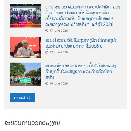
ທ່ານ ສາຄອນ ພົມມະລາດ ຄະນະປະຈໍາພັກ, ຮອງ
ຫົວໜ້າຄະນະໂຄສະນາອົບຮົມສູນກາງພັກ
ເຂົ້າຮ່ວມກິດຈະກຳ “ວັນແຫ່ງການສົນທະນາ
ລະຫວ່າງອາລະຍະທຳສາກົນ” ປະຈຳປີ 2026
17 June 2026
ຄະນະໂຄສະນາອົບຮົມສູນກາງພັກ ເປີດກອງປະ
ຊຸມສຳມະນາວິທະຍາສາດ ສຶ່ມວນຊົນ
17 June 2026
ຄອສພ ສ້າງຂະບວນການປູກຕົ້ນໄມ້ ສະຫລອງ
ວັນປູກຕົ້ນໄມ້ແຫ່ງຊາດ ແລະ ວັນເດັກນ້ອຍ
ສາກົນ
10 June 2026
ອ່ານເພີ່ມ
ຂະບວນການອອກແຮງງານ