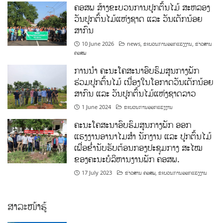
ຄອສພ ສ້າງຂະບວນການປູກຕົ້ນໄມ້ ສະຫລອງ
ວັນປູກຕົ້ນໄມ້ແຫ່ງຊາດ ແລະ ວັນເດັກນ້ອຍ
ສາກົນ
10 June 2026
news
,
ຂະບວນການອອກແຮງງານ
,
ຂ່າວສານ
ຄອສພ
ການນໍາ ຄະນະໂຄສະນາອົບຮົມສູນກາງພັກ
ຮ່ວມປູກຕົ້ນໄມ້ ເນື່ອງໃນໂອກາດວັນເດັກນ້ອຍ
ສາກົນ ແລະ ວັນປູກຕົ້ນໄມ້ແຫ່ງຊາດລາວ
1 June 2024
ຂະບວນການອອກແຮງງານ
ຄະນະໂຄສະນາອົບຮົມສູນກາງພັກ ອອກ
ແຮງງານອານາໄມສໍາ ນັກງານ ແລະ ປູກຕົ້ນໄມ້
ເພື່ອຂໍ່ານັບຮັບຕ້ອນກອງປະຊຸມກາງ ສະໄໝ
ຂອງຄະນະບໍລິຫານງານພັກ ຄອສພ.
17 July 2023
ຂ່າວສານ ຄອສພ
,
ຂະບວນການອອກແຮງງານ
ສາລະໜ້າຮູ້