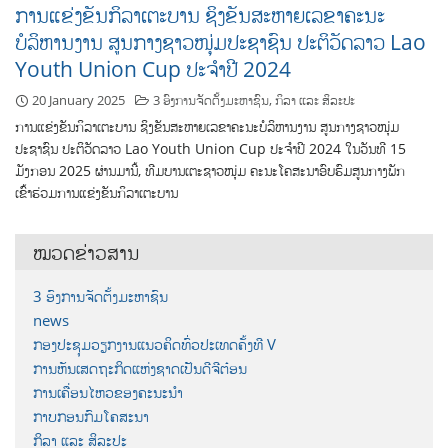
ການແຂ່ງຂັນກິລາເຕະບານ ຊິງຂັນສະຫາຍເລຂາຄະນະ
ບໍລິຫານງານ ສູນກາງຊາວໜຸ່ມປະຊາຊົນ ປະຕິວັດລາວ Lao
Youth Union Cup ປະຈຳປີ 2024
20 January 2025
3 ອົງການຈັດຕັ້ງມະຫາຊົນ
,
ກິລາ ແລະ ສິລະປະ
ການແຂ່ງຂັນກິລາເຕະບານ ຊິງຂັນສະຫາຍເລຂາຄະນະບໍລິຫານງານ ສູນກາງຊາວໜຸ່ມ
ປະຊາຊົນ ປະຕິວັດລາວ Lao Youth Union Cup ປະຈຳປີ 2024 ໃນວັນທີ 15
ມັງກອນ 2025 ຜ່ານມານີ້, ທີມບານເຕະຊາວໜຸ່ມ ຄະນະໂຄສະນາອົບຮົມສູນກາງພັກ
ເຂົ້າຮ່ວມການແຂ່ງຂັນກິລາເຕະບານ
ໝວດຂ່າວສານ
3 ອົງການຈັດຕັ້ງມະຫາຊົນ
news
ກອງປະຊຸມວຽກງານແນວຄິດທົ່ວປະເທດຄັ້ງທີ V
ການຫັນເສດຖະກິດແຫ່ງຊາດເປັນດີຈີຕ໋ອນ
ການເຄື່ອນໄຫວຂອງຄະນະນຳ
ກາບກອນກົມໂຄສະນາ
ກິລາ ແລະ ສິລະປະ