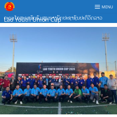
Skip
MENU
to
content
ຄະນະໂຄສະນາອົບຮົມສູນກາງພັກປະຊາຊົນປະຕິວັດລາວ
Lao Youth Union Cup