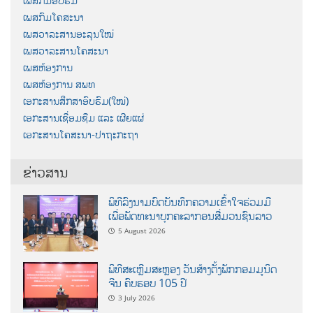
ເພສກົມອົບຮົມ
ເພສກົມໂຄສະນາ
ເພສວາລະສານອະລຸນໃໝ່
ເພສວາລະສານໂຄສະນາ
ເພສຫ້ອງການ
ເພສຫ້ອງການ ສພທ
ເອກະສານສຶກສາອົບຮົມ(ໃໝ່)
ເອກະສານເຊື່ອມຊືມ ແລະ ເຜີຍແຜ່
ເອກະສານໂຄສະນາ-ປາຖະກະຖາ
ຂ່າວສານ
ພິທີລົງນາມບົດບັນທຶກຄວາມເຂົ້າໃຈຮ່ວມມື
ເພື່ອພັດທະນາບຸກຄະລາກອນສື່ມວນຊົນລາວ
5 August 2026
ພິທີສະເຫຼີມສະຫຼອງ ວັນສ້າງຕັ້ງພັກກອມມູນິດ
ຈີນ ຄົບຮອບ 105 ປີ
3 July 2026