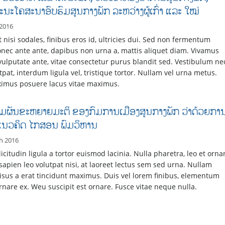
ະນະໂຄສະນາອົບຮົມສູນກາງພັກ ລະຫວ່າງຜູ້ເກົ່າ ແລະ ໃໝ່
 2016
 nisi sodales, finibus eros id, ultricies dui. Sed non fermentum
nec ante ante, dapibus non urna a, mattis aliquet diam. Vivamus
ulputate ante, vitae consectetur purus blandit sed. Vestibulum ne
tpat, interdum ligula vel, tristique tortor. Nullam vel urna metus.
imus posuere lacus vitae maximus.
ມຜັນຂະຫຍາຍມະຕິ ຂອງກົມການເມືອງສູນກາງພັກ ວ່າດ້ວຍກາ
າແນວຄິດ ໄກສອນ ພົມວິຫານ
h 2016
licitudin ligula a tortor euismod lacinia. Nulla pharetra, leo et orna
 sapien leo volutpat nisi, at laoreet lectus sem sed urna. Nullam
isus a erat tincidunt maximus. Duis vel lorem finibus, elementum
ornare ex. Weu suscipit est ornare. Fusce vitae neque nulla.