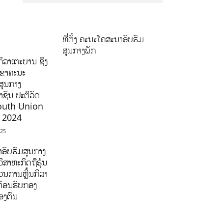
ທີ່ຕັ້ງ ຄະນະໂຄສະນາອົບຮົມ
ສູນກາງພັກ
ິລາເຕະບານ ຊິງ
ລຂາຄະນະ
ສູນກາງ
ຊົນ ປະຕິວັດ
outh Union
ີ 2024
025
ອົບຮົມສູນກາງ
ິສາຫະກິດຖືຮຸ້ນ
ນການຫຼີ້ນກິລາ
ຕ້ອນຮັບກອງ
ອງຕົນ