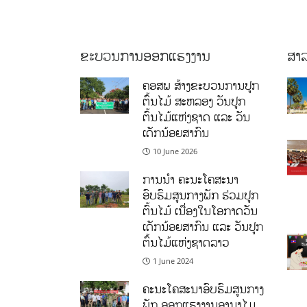
ຂະບວນການອອກແຮງງານ
ສາລ
ຄອສພ ສ້າງຂະບວນການປູກ
ຕົ້ນໄມ້ ສະຫລອງ ວັນປູກ
ຕົ້ນໄມ້ແຫ່ງຊາດ ແລະ ວັນ
ເດັກນ້ອຍສາກົນ
10 June 2026
ການນໍາ ຄະນະໂຄສະນາ
ອົບຮົມສູນກາງພັກ ຮ່ວມປູກ
ຕົ້ນໄມ້ ເນື່ອງໃນໂອກາດວັນ
ເດັກນ້ອຍສາກົນ ແລະ ວັນປູກ
ຕົ້ນໄມ້ແຫ່ງຊາດລາວ
1 June 2024
ຄະນະໂຄສະນາອົບຮົມສູນກາງ
ພັກ ອອກແຮງງານອານາໄມ