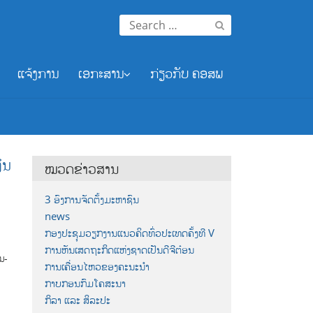
Search
for:
ແຈ້ງການ
ເອກະສານ
ກ່ຽວກັບ ຄອສພ
ິນ
ໝວດຂ່າວສານ
ງ
3 ອົງການຈັດຕັ້ງມະຫາຊົນ
news
ກອງປະຊຸມວຽກງານແນວຄິດທົ່ວປະເທດຄັ້ງທີ V
ງ
ການຫັນເສດຖະກິດແຫ່ງຊາດເປັນດີຈີຕ໋ອນ
ນ-
ການເຄື່ອນໄຫວຂອງຄະນະນຳ
ກາບກອນກົມໂຄສະນາ
ກິລາ ແລະ ສິລະປະ