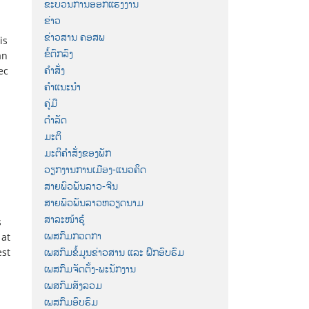
ຂະບວນການອອກແຮງງານ
ຂ່າວ
ຂ່າວສານ ຄອສພ
is
ຂໍ້ຕົກລົງ
an
ຄຳສັ່ງ
ec
ຄຳແນະນຳ
ຄູ່ມື
ດຳລັດ
ມະຕິ
ມະຕິຄຳສັ່ງຂອງພັກ
ວຽກງານການເມືອງ-ແນວຄິດ
ສາຍພົວພັນລາວ-ຈີນ
ສາຍພົວພັນລາວຫວຽດນາມ
ສາລະໜ້າຮູ້
s
ເພສກົມກວດກາ
 at
ເພສກົມຂໍ້ມູນຂ່າວສານ ແລະ ຝຶກອົບຮົມ
est
ເພສກົມຈັດຕັ້ງ-ພະນັກງານ
ເພສກົມສັງລວມ
ເພສກົມອົບຮົມ