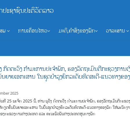
ກປະຊາຊົນປະຕິວັດລາວ
ອສພ
ການເຄື່ອນໄຫວ
ມະຕິ,ຄຳສັ່ງຂອງພັກ
ວາລະສານ
ວົງ ກິດຕະວົງ ກໍາມະການປະຈໍາພັກ, ຮອງລັດຖະມົນຕີກະຊວງການເງ
ັນຍາຍເອກະສານ ໃນຊຸດບໍາລຸງຍົກລະດັບທິດສະດີ-ແນວທາງຂອ
ember 2025
ວັນທີ 25 ພະຈິກ 2025 ນີ້, ທ່ານ ພູວົງ ກິດຕະວົງ ກໍາມະການປະຈໍາພັກ, ຮອງລັດຖະມົນຕີກະຊວ
ຫ້ກຽດຂຶ້ນບັນຍາຍເອກະສານ ໃນບັ້ນຊຸດບໍາລຸງຍົກລະດັບທິດສະດີ-ແນວທາງຂອງພັກ ໃຫ້ພະນັກງາ
ອງກະຊວງການຕ່າງປະເທດ ແລະ ຄະນະພົວພັນຕ່າງປະເທດສູນກາງພັກ