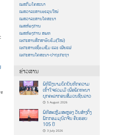
ເພສກົມໂຄສະນາ
ເພສວາລະສານອະລຸນໃໝ່
ເພສວາລະສານໂຄສະນາ
ເພສຫ້ອງການ
ເພສຫ້ອງການ ສພທ
c
ເອກະສານສຶກສາອົບຮົມ(ໃໝ່)
ເອກະສານເຊື່ອມຊືມ ແລະ ເຜີຍແຜ່
ເອກະສານໂຄສະນາ-ປາຖະກະຖາ
ນ
ຂ່າວສານ
ພິທີລົງນາມບົດບັນທຶກຄວາມ
ເຂົ້າໃຈຮ່ວມມື ເພື່ອພັດທະນາ
re
ບຸກຄະລາກອນສື່ມວນຊົນລາວ
5 August 2026
ພິທີສະເຫຼີມສະຫຼອງ ວັນສ້າງຕັ້ງ
ພັກກອມມູນິດຈີນ ຄົບຮອບ
105 ປີ
3 July 2026