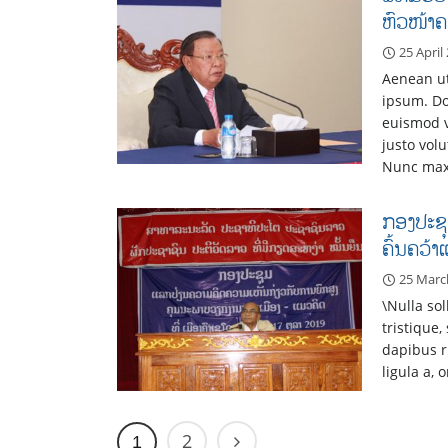
ຫົວໜ້າຄ
25 April
Aenean ut
ipsum. Do
euismod v
justo volu
Nunc max
ກອງປະຊຸ
ຄົ້ນຄວ້
25 Marc
\Nulla sol
tristique,
dapibus r
ligula a, 
2
1