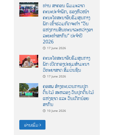
ທ່ານ ສາຄອນ ພົມມະລາດ
ຄະນະປະຈໍາພັກ, ຮອງຫົວໜ້າ
ຄະນະໂຄສະນາອົບຮົມສູນກາງ
ພັກ ເຂົ້າຮ່ວມກິດຈະກຳ “ວັນ
ແຫ່ງການສົນທະນາລະຫວ່າງອາ
ລະຍະທຳສາກົນ” ປະຈຳປີ
2026
17 June 2026
ຄະນະໂຄສະນາອົບຮົມສູນກາງ
ພັກ ເປີດກອງປະຊຸມສຳມະນາ
ວິທະຍາສາດ ສຶ່ມວນຊົນ
17 June 2026
ຄອສພ ສ້າງຂະບວນການປູກ
ຕົ້ນໄມ້ ສະຫລອງ ວັນປູກຕົ້ນໄມ້
ແຫ່ງຊາດ ແລະ ວັນເດັກນ້ອຍ
ສາກົນ
10 June 2026
ອ່ານເພີ່ມ