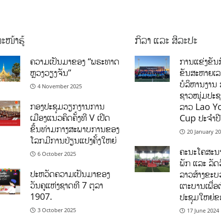
ະໜ້າຮູ້
ກິລາ ແລະ ສິລະປະ
ຄວາມເປັນມາຂອງ “ພຣະທາດ
ການແຂ່ງຂັນກ
ຫຼວງວຽງຈັນ”
ຂັນສະຫາຍເ
ບໍລິຫານງານ 
4 November 2025
ຊາວໜຸ່ມປະຊາ
ກອງປະຊຸມວຽກງານການ
ລາວ Lao Y
ເມືອງແນວຄິດຄັ້ງທີ V ເປີດ
Cup ປະຈຳປ
ຂຶ້ນທ່າມກາງສະພາບການຂອງ
20 January 2
ໂລກມີການປ່ຽນແປງຄັ້ງໃຫຍ່
ຄະນະໂຄສະນາ
6 October 2025
ພັກ ແລະ ລັດວ
ປະຫວັດຄວາມເປັນມາຂອງ
ລາວສ້າງຂະບວ
ວັນຄູແຫ່ງຊາດທີ 7 ຕຸລາ
ເຕະບານເພື່ອ
1907.
ປະຊຸມໃຫຍ່ຂ
3 October 2025
17 June 2024