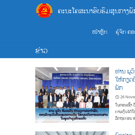
Skip
ຄະນະໂຄສະນາອົບຮົມສູນກາງພັ
to
content
ໜ້າຫຼັກ
ຮູ້ຈັກ ຄ
ຂ່າວ
ທ່ານ ພູ
ໃຫ້ກຽດບ
ພັກ
26 Nov
ໃນຕອນເຊົ້າ 
ການເງິນໄດ້ໃ
ລັດຖະກອນ ຂ