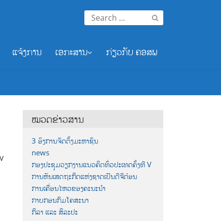
Search
for:
ແຈ້ງການ
ເອກະສານ
ກ່ຽວກັບ ຄອສພ
ໝວດຂ່າວສານ
3 ອົງການຈັດຕັ້ງມະຫາຊົນ
news
 V
ກອງປະຊຸມວຽກງານແນວຄິດທົ່ວປະເທດຄັ້ງທີ V
ການຫັນເສດຖະກິດແຫ່ງຊາດເປັນດີຈີຕ໋ອນ
ການເຄື່ອນໄຫວຂອງຄະນະນຳ
ກາບກອນກົມໂຄສະນາ
ກິລາ ແລະ ສິລະປະ