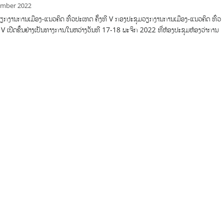
ember 2022
ຽກງານການເມືອງ-ແນວຄິດ ທົ່ວປະເທດ ຄັ້ງທີ V ກອງປະຊຸມວຽກງານການເມືອງ-ແນວຄິດ ທົ່ວ
ີ V ເປີດຂຶ້ນຢ່າງເປັນທາງການໃນຫວ່າງວັນທີ 17-18 ພະຈິກ 2022 ທີ່ຫ້ອງປະຊຸມຫ້ອງວ່າການ