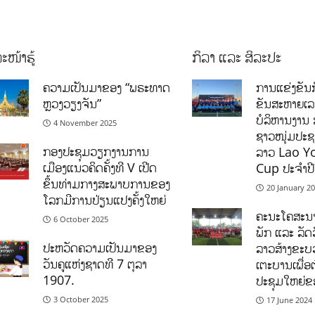
ະໜ້າຮູ້
ກິລາ ແລະ ສິລະປະ
ຄວາມເປັນມາຂອງ “ພຣະທາດ
ການແຂ່ງຂັນກ
ຫຼວງວຽງຈັນ”
ຂັນສະຫາຍເ
ບໍລິຫານງານ 
4 November 2025
ຊາວໜຸ່ມປະຊາ
ກອງປະຊຸມວຽກງານການ
ລາວ Lao Y
ເມືອງແນວຄິດຄັ້ງທີ V ເປີດ
Cup ປະຈຳປ
ຂຶ້ນທ່າມກາງສະພາບການຂອງ
20 January 2
ໂລກມີການປ່ຽນແປງຄັ້ງໃຫຍ່
ຄະນະໂຄສະນາ
6 October 2025
ພັກ ແລະ ລັດວ
ປະຫວັດຄວາມເປັນມາຂອງ
ລາວສ້າງຂະບວ
ວັນຄູແຫ່ງຊາດທີ 7 ຕຸລາ
ເຕະບານເພື່ອ
1907.
ປະຊຸມໃຫຍ່ຂ
3 October 2025
17 June 2024