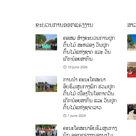
ຂະບວນການອອກແຮງງານ
ສາລ
ຄອສພ ສ້າງຂະບວນການປູກ
ຕົ້ນໄມ້ ສະຫລອງ ວັນປູກ
ຕົ້ນໄມ້ແຫ່ງຊາດ ແລະ ວັນ
ເດັກນ້ອຍສາກົນ
10 June 2026
ການນໍາ ຄະນະໂຄສະນາ
ອົບຮົມສູນກາງພັກ ຮ່ວມປູກ
ຕົ້ນໄມ້ ເນື່ອງໃນໂອກາດວັນ
ເດັກນ້ອຍສາກົນ ແລະ ວັນປູກ
ຕົ້ນໄມ້ແຫ່ງຊາດລາວ
1 June 2024
ຄະນະໂຄສະນາອົບຮົມສູນກາງ
ພັກ ອອກແຮງງານອານາໄມ