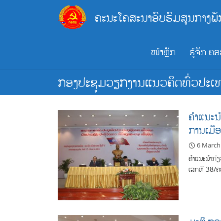
Skip
ຄະນະໂຄສະນາອົບຮົມສູນກາງພັ
to
content
ໜ້າຫຼັກ
ຮູ້ຈັກ ຄ
ກອງປະຊຸມວຽກງານແນວຄິດທົ່ວປະເທດ
ຄຳແນະນຳ
ການເມືອ
6 March
ຄຳແນະນຳກ່ຽວ
ເລກທີ 38/ຄ