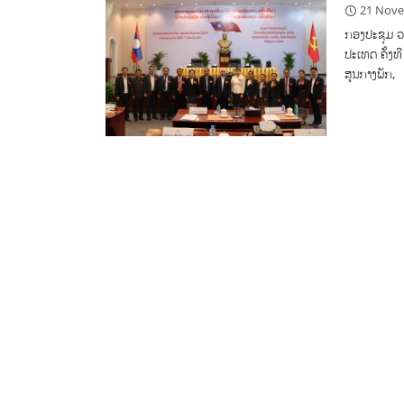
21 Nov
ກອງປະຊຸມ ວ
ປະເທດ ຄັ້ງທ
ສູນກາງພັກ,