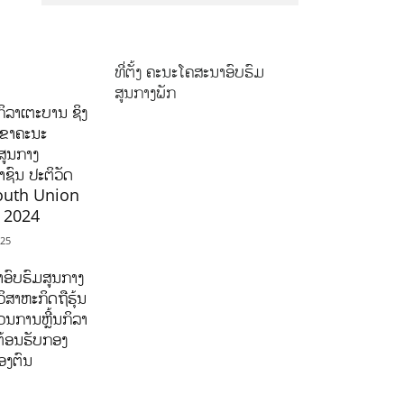
ທີ່ຕັ້ງ ຄະນະໂຄສະນາອົບຮົມ
ສູນກາງພັກ
ິລາເຕະບານ ຊິງ
ລຂາຄະນະ
ສູນກາງ
ຊົນ ປະຕິວັດ
outh Union
ີ 2024
025
ອົບຮົມສູນກາງ
ິສາຫະກິດຖືຮຸ້ນ
ນການຫຼີ້ນກິລາ
ຕ້ອນຮັບກອງ
ອງຕົນ