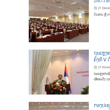
ມະຕິ ກອ
21 Dece
ກົດອ່ານ ຫຼື 
ຖະແຫຼງຂ
ຄັ້ງທີ V 
21 Nov
ຖະແຫຼງຂ່າວຜ
ເຜີຍຍະວົງ 
ກອງປະຊຸ