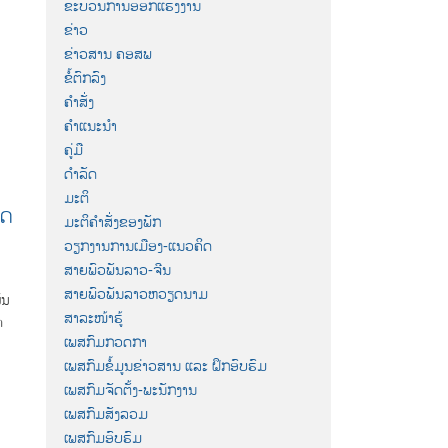
ຂະບວນການອອກແຮງງານ
ຂ່າວ
ຂ່າວສານ ຄອສພ
ຂໍ້ຕົກລົງ
ຄຳສັ່ງ
ຄຳແນະນຳ
ຄູ່ມື
ດຳລັດ
ມະຕິ
ທດ
ມະຕິຄຳສັ່ງຂອງພັກ
ວຽກງານການເມືອງ-ແນວຄິດ
ສາຍພົວພັນລາວ-ຈີນ
ສາຍພົວພັນລາວຫວຽດນາມ
ັນ
ສາລະໜ້າຮູ້
ກ
ເພສກົມກວດກາ
ເພສກົມຂໍ້ມູນຂ່າວສານ ແລະ ຝຶກອົບຮົມ
ເພສກົມຈັດຕັ້ງ-ພະນັກງານ
ເພສກົມສັງລວມ
ເພສກົມອົບຮົມ