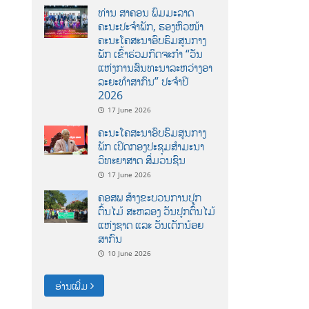
ທ່ານ ສາຄອນ ພົມມະລາດ
ຄະນະປະຈໍາພັກ, ຮອງຫົວໜ້າ
ຄະນະໂຄສະນາອົບຮົມສູນກາງ
ພັກ ເຂົ້າຮ່ວມກິດຈະກຳ “ວັນ
ແຫ່ງການສົນທະນາລະຫວ່າງອາ
ລະຍະທຳສາກົນ” ປະຈຳປີ
2026
17 June 2026
ຄະນະໂຄສະນາອົບຮົມສູນກາງ
ພັກ ເປີດກອງປະຊຸມສຳມະນາ
ວິທະຍາສາດ ສຶ່ມວນຊົນ
17 June 2026
ຄອສພ ສ້າງຂະບວນການປູກ
ຕົ້ນໄມ້ ສະຫລອງ ວັນປູກຕົ້ນໄມ້
ແຫ່ງຊາດ ແລະ ວັນເດັກນ້ອຍ
ສາກົນ
10 June 2026
ອ່ານເພີ່ມ