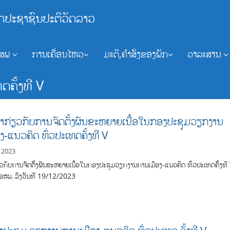
ກປະຊາຊົນປະຕິວັດລາວ
ອສພ
ການເຄື່ອນໄຫວ
ມະຕິ,ຄຳສັ່ງຂອງພັກ
ວາລະສານ
ຄັ້ງທີ V
ກ່ຽວກັບການຈັດຕັ້ງຜັນຂະຫຍາຍເນື້ອໃນກອງປະຊຸມວຽກງານ
ງ-ແນວຄິດ ທົ່ວປະເທດຄັ້ງທີ V
 2023
ກັບການຈັດຕັ້ງຜັນຂະຫຍາຍເນື້ອໃນກອງປະຊຸມວຽກງານການເມືອງ-ແນວຄິດ ທົ່ວປະເທດຄັ້ງທີ
ອສພ, ລົງວັນທີ 19/12/2023