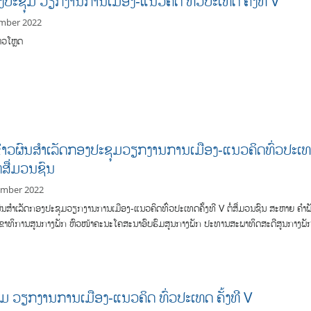
ງປະຊຸມ ວຽກງານການເມືອງ-ແນວຄິດ ທົ່ວປະເທດ ຄັ້ງທີ V
mber 2022
ດາວໂຫຼດ
່າວຜົນສຳເລັດກອງປະຊຸມວຽກງານການເມືອງ-ແນວຄິດທົ່ວປະເ
ຕໍ່ສື່ມວນຊົນ
ember 2022
ົນສຳເລັດກອງປະຊຸມວຽກງານການເມືອງ-ແນວຄິດທົ່ວປະເທດຄັ້ງທີ V ຕໍ່ສື່ມວນຊົນ ສະຫາຍ ຄໍາພ
ເລຂາທິການສູນກາງພັກ ຫົວໜ້າຄະນະໂຄສະນາອົບຮົມສູນກາງພັກ ປະທານສະພາທິດສະດີສູນກາງພັ
ມ ວຽກງານການເມືອງ-ແນວຄິດ ທົ່ວປະເທດ ຄັ້ງທີ V