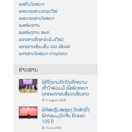
ເພສກົມໂຄສະນາ
ເພສວາລະສານອະລຸນໃໝ່
ເພສວາລະສານໂຄສະນາ
ເພສຫ້ອງການ
ເພສຫ້ອງການ ສພທ
ເອກະສານສຶກສາອົບຮົມ(ໃໝ່)
ເອກະສານເຊື່ອມຊືມ ແລະ ເຜີຍແຜ່
ເອກະສານໂຄສະນາ-ປາຖະກະຖາ
ຂ່າວສານ
ພິທີລົງນາມບົດບັນທຶກຄວາມ
ເຂົ້າໃຈຮ່ວມມື ເພື່ອພັດທະນາ
ບຸກຄະລາກອນສື່ມວນຊົນລາວ
5 August 2026
ພິທີສະເຫຼີມສະຫຼອງ ວັນສ້າງຕັ້ງ
ພັກກອມມູນິດຈີນ ຄົບຮອບ
105 ປີ
3 July 2026