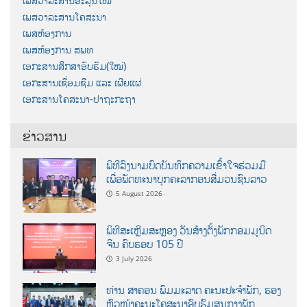
ເພສວາລະສານອະລຸນໃໝ່
ເພສວາລະສານໂຄສະນາ
ເພສຫ້ອງການ
ເພສຫ້ອງການ ສພທ
ເອກະສານສຶກສາອົບຮົມ(ໃໝ່)
ເອກະສານເຊື່ອມຊືມ ແລະ ເຜີຍແຜ່
ເອກະສານໂຄສະນາ-ປາຖະກະຖາ
ຂ່າວສານ
ພິທີລົງນາມບົດບັນທຶກຄວາມເຂົ້າໃຈຮ່ວມມື
ເພື່ອພັດທະນາບຸກຄະລາກອນສື່ມວນຊົນລາວ
5 August 2026
ພິທີສະເຫຼີມສະຫຼອງ ວັນສ້າງຕັ້ງພັກກອມມູນິດ
ຈີນ ຄົບຮອບ 105 ປີ
3 July 2026
ທ່ານ ສາຄອນ ພົມມະລາດ ຄະນະປະຈໍາພັກ, ຮອງ
ຫົວໜ້າຄະນະໂຄສະນາອົບຮົມສູນກາງພັກ