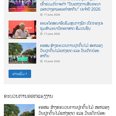
ເຂົ້າຮ່ວມກິດຈະກຳ “ວັນແຫ່ງການສົນທະນາ
ລະຫວ່າງອາລະຍະທຳສາກົນ” ປະຈຳປີ 2026
17 June 2026
ຄະນະໂຄສະນາອົບຮົມສູນກາງພັກ ເປີດກອງປະ
ຊຸມສຳມະນາວິທະຍາສາດ ສຶ່ມວນຊົນ
17 June 2026
ຄອສພ ສ້າງຂະບວນການປູກຕົ້ນໄມ້ ສະຫລອງ
ວັນປູກຕົ້ນໄມ້ແຫ່ງຊາດ ແລະ ວັນເດັກນ້ອຍ
ສາກົນ
10 June 2026
ອ່ານເພີ່ມ
ຂະບວນການອອກແຮງງານ
ຄອສພ ສ້າງຂະບວນການປູກຕົ້ນໄມ້ ສະຫລອງ
ວັນປູກຕົ້ນໄມ້ແຫ່ງຊາດ ແລະ ວັນເດັກນ້ອຍ