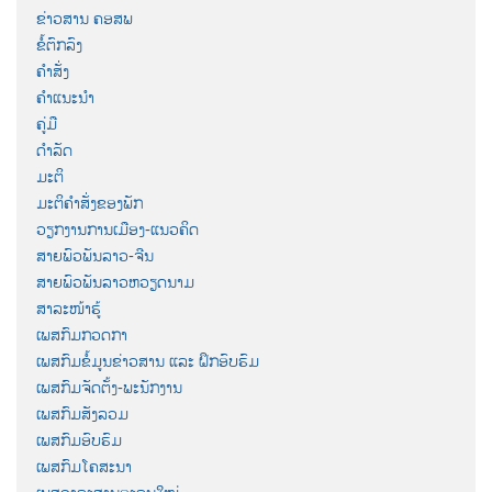
ຂ່າວສານ ຄອສພ
ຂໍ້ຕົກລົງ
ຄຳສັ່ງ
ຄຳແນະນຳ
ຄູ່ມື
ດຳລັດ
ມະຕິ
ມະຕິຄຳສັ່ງຂອງພັກ
ວຽກງານການເມືອງ-ແນວຄິດ
ສາຍພົວພັນລາວ-ຈີນ
ສາຍພົວພັນລາວຫວຽດນາມ
ສາລະໜ້າຮູ້
ເພສກົມກວດກາ
ເພສກົມຂໍ້ມູນຂ່າວສານ ແລະ ຝຶກອົບຮົມ
ເພສກົມຈັດຕັ້ງ-ພະນັກງານ
ເພສກົມສັງລວມ
ເພສກົມອົບຮົມ
ເພສກົມໂຄສະນາ