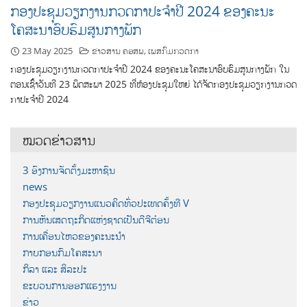
ກອງປະຊຸມວຽກງານກວດກາປະຈຳປີ 2024 ຂອງຄະນະ
ໂຄສະນາອົບຮົມສູນກາງພັກ
23 May 2025
ຂ່າວສານ ຄອສພ
,
ເພສກົມກວດກາ
ກອງປະຊຸມວຽກງານກວດກາປະຈຳປີ 2024 ຂອງຄະນະໂຄສະນາອົບຮົມສູນກາງພັກ ໃນ
ຕອນເຊົ່້າວັນທີ 23 ພຶດສະພາ 2025 ທີ່ຫ້ອງປະຊຸມໃຫຍ່ ໄດ້ຈັດກອງປະຊຸມວຽກງານກວດ
ກາປະຈຳປີ 2024
ໝວດຂ່າວສານ
3 ອົງການຈັດຕັ້ງມະຫາຊົນ
news
ກອງປະຊຸມວຽກງານແນວຄິດທົ່ວປະເທດຄັ້ງທີ V
ການຫັນເສດຖະກິດແຫ່ງຊາດເປັນດີຈີຕ໋ອນ
ການເຄື່ອນໄຫວຂອງຄະນະນຳ
ກາບກອນກົມໂຄສະນາ
ກິລາ ແລະ ສິລະປະ
ຂະບວນການອອກແຮງງານ
ຂ່າວ