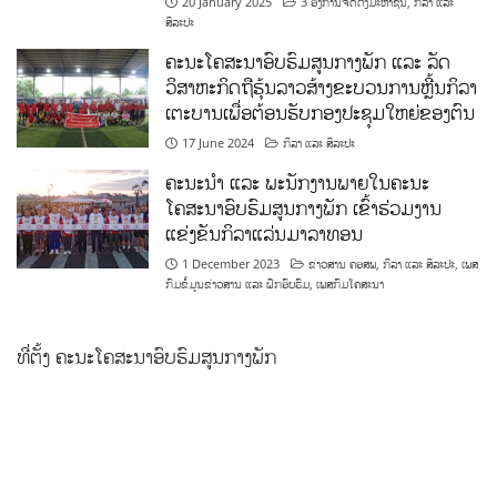
20 January 2025
3 ອົງການຈັດຕັ້ງມະຫາຊົນ
,
ກິລາ ແລະ
ສິລະປະ
ຄະນະໂຄສະນາອົບຮົມສູນກາງພັກ ແລະ ລັດ
ວິສາຫະກິດຖືຮຸ້ນລາວສ້າງຂະບວນການຫຼີ້ນກິລາ
ເຕະບານເພື່ອຕ້ອນຮັບກອງປະຊຸມໃຫຍ່ຂອງຕົນ
17 June 2024
ກິລາ ແລະ ສິລະປະ
ຄະນະນຳ ແລະ ພະນັກງານພາຍໃນຄະນະ
ໂຄສະນາອົບຮົມສູນກາງພັກ ເຂົ້າຮ່ວມງານ
ແຂ່ງຂັນກິລາແລ່ນມາລາທອນ
1 December 2023
ຂ່າວສານ ຄອສພ
,
ກິລາ ແລະ ສິລະປະ
,
ເພສ
ກົມຂໍ້ມູນຂ່າວສານ ແລະ ຝຶກອົບຮົມ
,
ເພສກົມໂຄສະນາ
ທີ່ຕັ້ງ ຄະນະໂຄສະນາອົບຮົມສູນກາງພັກ