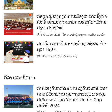
ກອງປະຊຸມວຽກງານການເມືອງແນວຄິດຄັ້ງທີ V
ເປີດຂຶ້ນທ່າມກາງສະພາບການຂອງໂລກມີການ
ປ່ຽນແປງຄັ້ງໃຫຍ່
6 October 2025
ສາລະໜ້າຮູ້
,
ວຽກງານການເມືອງ-ແນວຄິດ
ປະຫວັດຄວາມເປັນມາຂອງວັນຄູແຫ່ງຊາດທີ 7
ຕຸລາ 1907.
3 October 2025
ສາລະໜ້າຮູ້
ກິລາ ແລະ ສິລະປະ
ການແຂ່ງຂັນກິລາເຕະບານ ຊິງຂັນສະຫາຍເລຂາ
ຄະນະບໍລິຫານງານ ສູນກາງຊາວໜຸ່ມປະຊາຊົນ
ປະຕິວັດລາວ Lao Youth Union Cup
ປະຈຳປີ 2024