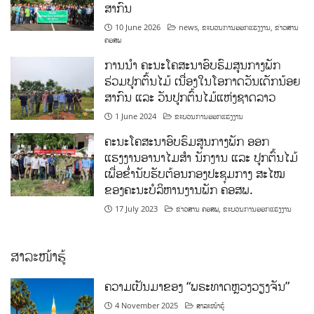
ສາກົນ
10 June 2026
news
,
ຂະບວນການອອກແຮງງານ
,
ຂ່າວສານ
ຄອສພ
ການນໍາ ຄະນະໂຄສະນາອົບຮົມສູນກາງພັກ
ຮ່ວມປູກຕົ້ນໄມ້ ເນື່ອງໃນໂອກາດວັນເດັກນ້ອຍ
ສາກົນ ແລະ ວັນປູກຕົ້ນໄມ້ແຫ່ງຊາດລາວ
1 June 2024
ຂະບວນການອອກແຮງງານ
ຄະນະໂຄສະນາອົບຮົມສູນກາງພັກ ອອກ
ແຮງງານອານາໄມສໍາ ນັກງານ ແລະ ປູກຕົ້ນໄມ້
ເພື່ອຂໍ່ານັບຮັບຕ້ອນກອງປະຊຸມກາງ ສະໄໝ
ຂອງຄະນະບໍລິຫານງານພັກ ຄອສພ.
17 July 2023
ຂ່າວສານ ຄອສພ
,
ຂະບວນການອອກແຮງງານ
ສາລະໜ້າຮູ້
ຄວາມເປັນມາຂອງ “ພຣະທາດຫຼວງວຽງຈັນ”
4 November 2025
ສາລະໜ້າຮູ້