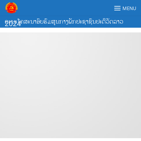
Skip
MENU
to
content
ຄະນະໂຄສະນາອົບຮົມສູນກາງພັກປະຊາຊົນປະຕິວັດລາວ
2024