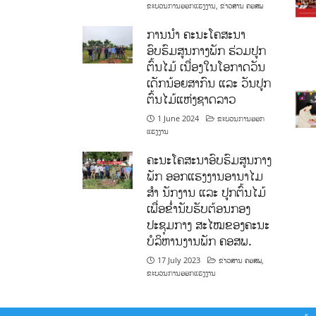
ຂະບວນການອອກແຮງງານ
,
ຂ່າວສານ ຄອສພ
ການນໍາ ຄະນະໂຄສະນາ
ອົບຮົມສູນກາງພັກ ຮ່ວມປູກ
ຕົ້ນໄມ້ ເນື່ອງໃນໂອກາດວັນ
ເດັກນ້ອຍສາກົນ ແລະ ວັນປູກ
ຕົ້ນໄມ້ແຫ່ງຊາດລາວ
1 June 2024
ຂະບວນການອອກ
ແຮງງານ
ຄະນະໂຄສະນາອົບຮົມສູນກາງ
ພັກ ອອກແຮງງານອານາໄມ
ສໍາ ນັກງານ ແລະ ປູກຕົ້ນໄມ້
ເພື່ອຂໍ່ານັບຮັບຕ້ອນກອງ
ປະຊຸມກາງ ສະໄໝຂອງຄະນະ
ບໍລິຫານງານພັກ ຄອສພ.
17 July 2023
ຂ່າວສານ ຄອສພ
,
ຂະບວນການອອກແຮງງານ