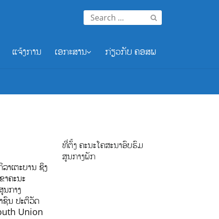
Search
for:
ແຈ້ງການ
ເອກະສານ
ກ່ຽວກັບ ຄອສພ
ທີ່ຕັ້ງ ຄະນະໂຄສະນາອົບຮົມ
ສູນກາງພັກ
ິລາເຕະບານ ຊິງ
ລຂາຄະນະ
ສູນກາງ
ຊົນ ປະຕິວັດ
outh Union