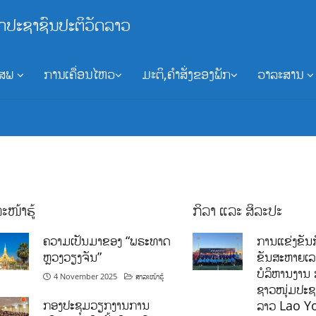
ກປະຊາຊົນປະຕິວັດລາວ
ອສພ
ການເຄື່ອນໄຫວ
ມະຕິ,ຄຳສັ່ງຂອງພັກ
ວາລະສານ
ະໜ້າຮູ້
ກິລາ ແລະ ສິລະປະ
ຄວາມເປັນມາຂອງ “ພຣະທາດ
ການແຂ່ງຂັນກ
ຫຼວງວຽງຈັນ”
ຂັນສະຫາຍເ
ບໍລິຫານງານ 
4 November 2025
ສາລະໜ້າຮູ້
ຊາວໜຸ່ມປະຊາ
ກອງປະຊຸມວຽກງານການ
ລາວ Lao Y