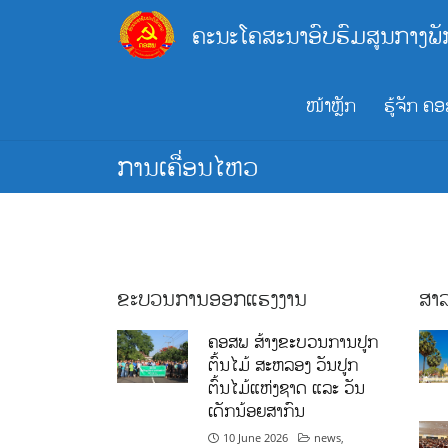
Skip
ຄະນະໂຄສະນາອົບຮົມສູນກາງພັ
to
content
ໜ້າຫຼັກ
ຮູ້ຈັກ ຄ
ການເຄື່ອນໄຫວ
ຂະບວນການອອກແຮງງານ
ສາລ
ຄອສພ ສ້າງຂະບວນການປູກ
ຕົ້ນໄມ້ ສະຫລອງ ວັນປູກ
ຕົ້ນໄມ້ແຫ່ງຊາດ ແລະ ວັນ
ເດັກນ້ອຍສາກົນ
10 June 2026
news
,