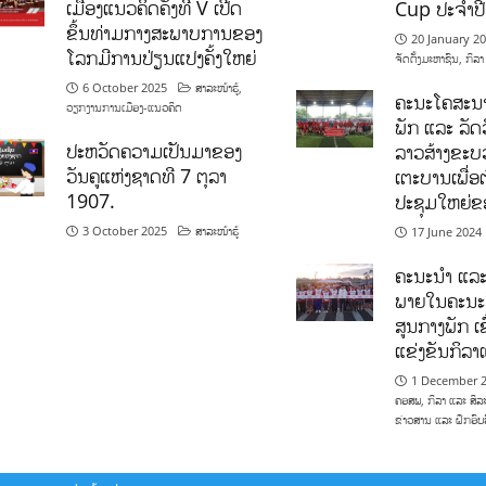
ເມືອງແນວຄິດຄັ້ງທີ V ເປີດ
Cup ປະຈຳປ
ຂຶ້ນທ່າມກາງສະພາບການຂອງ
20 January 2
ໂລກມີການປ່ຽນແປງຄັ້ງໃຫຍ່
ຈັດຕັ້ງມະຫາຊົນ
,
ກິລາ
6 October 2025
ສາລະໜ້າຮູ້
,
ຄະນະໂຄສະນາ
ວຽກງານການເມືອງ-ແນວຄິດ
ພັກ ແລະ ລັດວ
ປະຫວັດຄວາມເປັນມາຂອງ
ລາວສ້າງຂະບວ
ວັນຄູແຫ່ງຊາດທີ 7 ຕຸລາ
ເຕະບານເພື່ອ
1907.
ປະຊຸມໃຫຍ່ຂ
3 October 2025
ສາລະໜ້າຮູ້
17 June 2024
ຄະນະນຳ ແລະ
ພາຍໃນຄະນະ
ສູນກາງພັກ ເຂ
ແຂ່ງຂັນກິລ
1 December 
ຄອສພ
,
ກິລາ ແລະ ສິລ
ຂ່າວສານ ແລະ ຝຶກອົບ