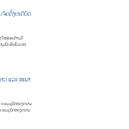
ັດຕັ້ງປະຕິບັດ
ປງໃໝ່ຮອບດ້ານມີ
ະຊຸມຝຶກອົບຮົມກອງ
ລາວ ແລະ ສະ​ພາ​
ພັກ​ກອມ​ມູ​ນິດຫວຽດນາມ
ພັກກອມມູນິດຫວຽດນາມ