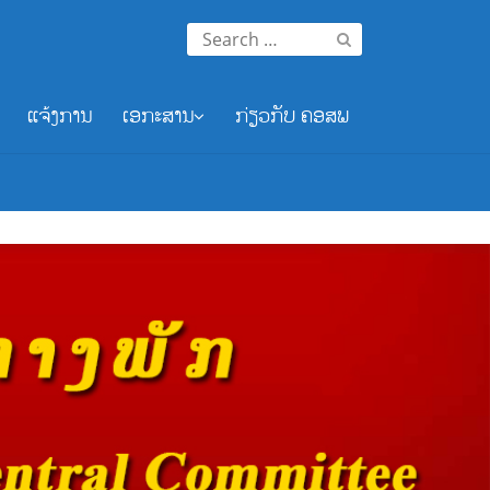
Search
for:
ແຈ້ງການ
ເອກະສານ
ກ່ຽວກັບ ຄອສພ