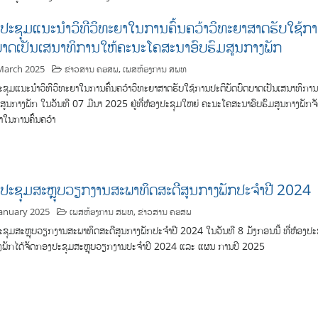
ປະຊຸມແນະນຳວິທີວິທະຍາໃນການຄົ້ນຄວ້າວິທະຍາສາດຮັບໃຊ້ກາ
ບາດເປັນເສນາທິການໃຫ້ຄະນະໂຄສະນາອົບຮົມສູນກາງພັກ
March 2025
ຂ່າວສານ ຄອສພ
,
ເພສຫ້ອງການ ສພທ
ຊຸມແນະນຳວິທີວິທະຍາໃນການຄົ້ນຄວ້າວິທະຍາສາດຮັບໃຊ້ການປະຕິບັດບົດບາດເປັນເສນາທິກາ
ມສູນກາງພັກ ໃນວັນທີ 07 ມີນາ 2025 ຢູ່ທີ່ຫ້ອງປະຊຸມໃຫຍ່ ຄະນະໂຄສະນາອົບຮົມສູນກາງພັກ
າໃນການຄົ້ນຄວ້າ
ປະຊຸມສະຫຼຸບວຽກງານສະພາທິດສະດີສູນກາງພັກປະຈຳປີ 2024
January 2025
ເພສຫ້ອງການ ສພທ
,
ຂ່າວສານ ຄອສພ
ຊຸມສະຫຼຸບວຽກງານສະພາທິດສະດີສູນກາງພັກປະຈຳປີ 2024 ໃນວັນທີ 8 ມັງກອນນີ້ ທີ່ຫ້ອງປ
ງພັກໄດ້ຈັດກອງປະຊຸມສະຫຼຸບວຽກງານປະຈຳປີ 2024 ແລະ ແຜນ ການປີ 2025