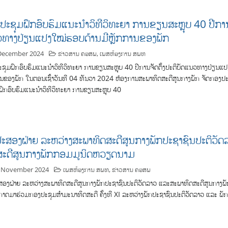
ປະຊຸມຝຶກອົບຮົມແນະນຳວິທີວິທະຍາ ການຂຽນສະຫຼຸບ 40 ປີການຈ
ທາງປ່ຽນແປງໃໝ່ຮອບດ້ານມີຫຼັກການຂອງພັກ
December 2024
ຂ່າວສານ ຄອສພ
,
ເພສຫ້ອງການ ສພທ
ຊຸມຝຶກອົບຮົມແນະນຳວິທີວິທະຍາ ການຂຽນສະຫຼຸບ 40 ປີການຈັດຕັ້ງປະຕິບັດແນວທາງປ່ຽນແ
ານຂອງພັກ ໃນຕອນເຊົ້າວັນທີ 04 ທັນວາ 2024 ຫ້ອງການສະພາທິດສະດີສູນກາງພັກ ຈັດກອງປ
ຝຶກອົບຮົມແນະນຳວິທີວິທະຍາ ການຂຽນສະຫຼຸບ 40
ະສອງຝ່າຍ ລະຫວ່າງສະພາທິດສະດີສູນກາງພັກປະ​ຊາ​ຊົນ​ປະ​ຕິ​ວັດ
ສະ​ດີ​ສູນ​ກາງ​ພັກ​ກອມ​ມູ​ນິດຫວຽດນາມ
 November 2024
ເພສຫ້ອງການ ສພທ
,
ຂ່າວສານ ຄອສພ
ອງຝ່າຍ ລະຫວ່າງສະພາທິດສະດີສູນກາງພັກປະ​ຊາ​ຊົນ​ປະ​ຕິ​ວັດລາວ ແລະສະ​ພາ​ທິດ​ສະ​ດີ​ສູນ​ກາງ​
າດມາຮ່ວມກອງ​ປະ​ຊຸມສໍາມະນາທິດສະດີ ຄັ້ງ​ທີ XI ລະຫວ່າງພັກປະຊາຊົນປະຕິວັດລາວ ແລະ 