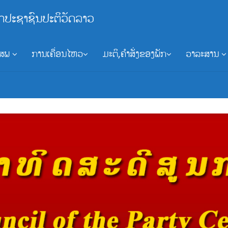
ກປະຊາຊົນປະຕິວັດລາວ
ອສພ
ການເຄື່ອນໄຫວ
ມະຕິ,ຄຳສັ່ງຂອງພັກ
ວາລະສານ