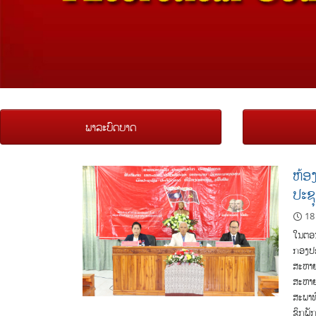
ພາລະບົດບາດ
ຫ້ອ
ປະຊຸ
18
ໃນຕອນ
ກອງປະ
ສະຫາຍ
ສະຫາຍ
ສະພາທ
ຊິກພັ