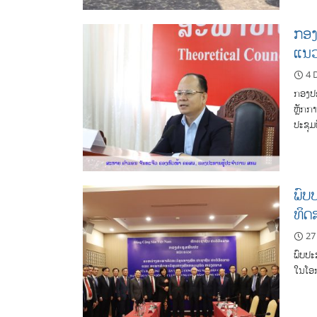
ກອງ
ແນວ
4 
ກອງປະ
ຫຼັກກ
ປະຊຸມ
ພົບປ
ທິດ​
27
ພົບປະສ
ໃນໂອກ