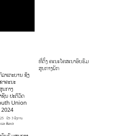
ທີ່ຕັ້ງ ຄະນະໂຄສະນາອົບຮົມ
ສູນກາງພັກ
ິລາເຕະບານ ຊິງ
ລຂາຄະນະ
ສູນກາງ
ຊົນ ປະຕິວັດ
outh Union
ີ 2024
025
3 ອົງການ
 ແລະ ສິລະປະ
ອົບຮົມສູນກາງ