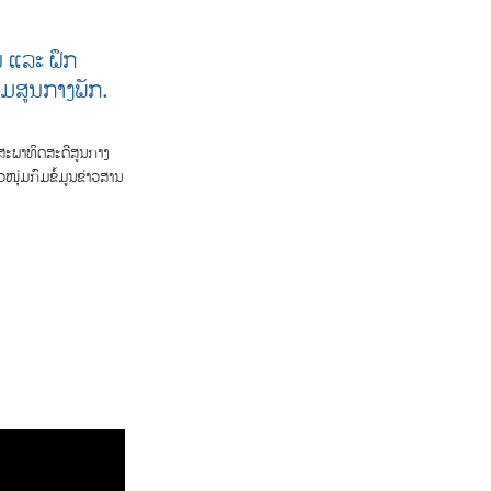
ນ ແລະ ຝຶກ
ົມສູນກາງພັກ.
ສະພາທິດສະດີສູນກາງ
ຸ່ມກົມຂໍ້ມູນຂ່າວສານ