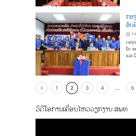
ກອງ
ອົບ
7 
ກອງປະ
ພັກ ຄ
ແລະ ຝ
1
3
4
6
2
…
ວິດີໂອການເຄື່ອນໄຫວວຽກງານ ສພທ