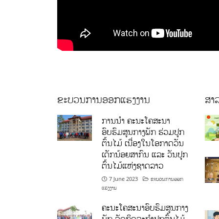
ຂະບວນການອອກແຮງງານ
ສາລ
ການນໍາ ຄະນະໂຄສະນາ
ອົບຮົມສູນກາງພັກ ຮ່ວມປູກ
ຕົ້ນໄມ້ ເນື່ອງໃນໂອກາດວັນ
ເດັກນ້ອຍສາກົນ ແລະ ວັນປູກ
ຕົ້ນໄມ້ແຫ່ງຊາດລາວ
7 June 2023
ຂະບວນການອອກ
ແຮງງານ
ຄະນະໂຄສະນາອົບຮົມສູນກາງ
ພັກ ຈັດກິດຈະກຳປູກຕົ້ນໄມ້