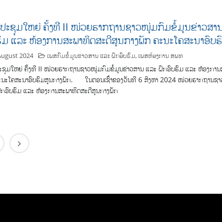
ປະຊຸມໃຫຍ່ ຄັ້ງທີ II ໜ່ວຍຮາກຖານຊາວໜຸ່ມກົມຂໍ້ມູນຂ່າວສາ
ຮົມ ແລະ ຫ້ອງການສະພາທິດສະດີສູນກາງພັກ ຄະນະໂຄສະນາອົບຮ
August 2024
ເພສກົມຂໍ້ມູນຂ່າວສານ ແລະ ຝຶກອົບຮົມ
,
ເພສຫ້ອງການ ສພທ
ຊຸມໃຫຍ່ ຄັ້ງທີ II ໜ່ວຍຮາກຖານຊາວໜຸ່ມກົມຂໍ້ມູນຂ່າວສານ ແລະ ຝຶກອົບຮົມ ແລະ ຫ້ອງການ
ະນະໂຄສະນາອົບຮົມສູນກາງພັກ. ໃນຕອນເຊົ້າຂອງວັນທີ 6 ສິງຫາ 2024 ໜ່ວຍຮາກຖານຊາວໜ
ຶກອົບຮົມ ແລະ ຫ້ອງການສະພາທິດສະດີສູນກາງພັກ