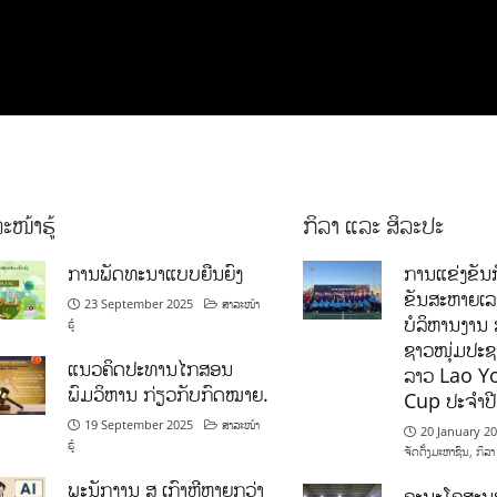
ະໜ້າຮູ້
ກິລາ ແລະ ສິລະປະ
ການພັດທະນາແບບຍືນຍົງ
ການແຂ່ງຂັນກ
ຂັນສະຫາຍເ
23 September 2025
ສາລະໜ້າ
ບໍລິຫານງານ 
ຮູ້
ຊາວໜຸ່ມປະຊາ
ແນວຄິດປະທານໄກສອນ
ລາວ Lao Y
ພົມວິຫານ ກ່ຽວກັບກົດໝາຍ.
Cup ປະຈຳປ
19 September 2025
ສາລະໜ້າ
20 January 2
ຮູ້
ຈັດຕັ້ງມະຫາຊົນ
,
ກິລາ
ພະນັກງານ ສ ເກົາຫຼີຫຼາຍກວ່າ
ຄະນະໂຄສະນາ