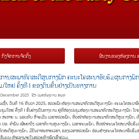
ກົງຈັກການຈັດຕັ້ງ
ຜົນງານຂອງຫ້ອງການ
ງການສະພາທິດສະດີສູນກາງພັກ ຄະນະໂຄສະນາອົບຮົມສູນກາງພັກ
ມໃຫຍ່ ຄັ້ງທີ I ຂອງຕົນຂຶ້ນຢ່າງເປັນທາງການ
 December 2025
ເພສຫ້ອງການ ສພທ
ເຊົ້າ, ວັນທີ 16 ທັນວາ 2025, ໜ່ວຍພັກຫ້ອງການສະພາທິດສະດີສູນກາງພັກ ຄະນະໂຄສະນາອົ
ຊຸມໃຫຍ່ ຄັ້ງທີ I ຂຶ້ນຢ່າງເປັນທາງການ ຢູ່ທີ່ຫ້ອງປະຊຸມຫ້ອງການສະພາທິດສະດີສູນກາງພັກ 
 ສະຫາຍ ນ. ພອບທິບ ສີຈະເລີນ ເລຂາໜ່ວຍພັກ, ຫົວໜ້າຫ້ອງການສະພາທິດສະດີສູນກາງພັກ, ເປ
 ປອ. ຄໍາພັນ ເຜີຍຍາວົງ ເລຂາທິການສູນກາງພັກ, ເລຂາຄະນະພັກ, ຫົວໜ້າຄະນະໂຄສະນາອົບຮົ
ິດສະດີສູນກາງພັກ, ມີບັນດາສະຫາຍເລຂາ, ຮອງເລຂາໜ່ວຍພັກ ອ້ອມຂ້າງຄະນະໂຄສະນາອົບຮົມ
ກສົມບູນ-ສໍາຮອງພາຍໃນໜ່ວຍທັງໝົດເຂົ້າຮ່ວມ.