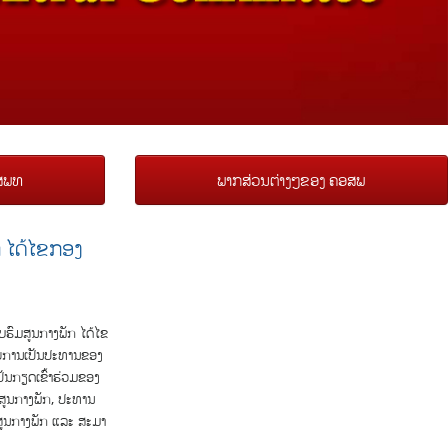
 ສພທ
ພາກສ່ວນຕ່າງໆຂອງ ຄອສພ
 ໄດ້ໄຂກອງ
ບຮົມສູນກາງພັກ ໄດ້ໄຂ
ໂດຍການເປັນປະທານຂອງ
ັນກຽດເຂົ້າຮ່ວມຂອງ
ມສູນກາງພັກ, ປະທານ
ສູນກາງພັກ ແລະ ສະມາ