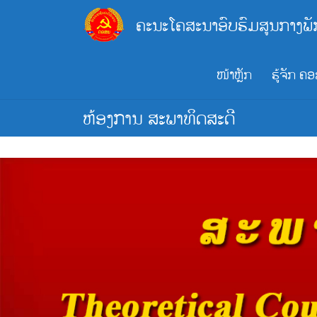
Skip
ຄະນະໂຄສະນາອົບຮົມສູນກາງພັ
to
content
ໜ້າຫຼັກ
ຮູ້ຈັກ ຄ
ຫ້ອງການ ສະພາທິດສະດີ