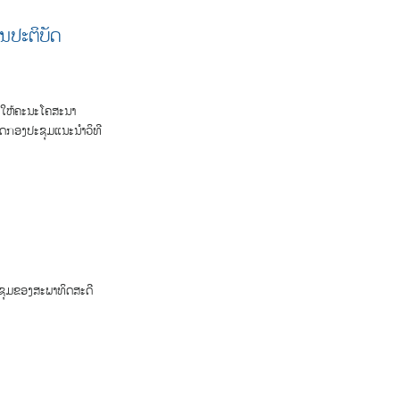
ນປະຕິບັດ
ນໃຫ້ຄະນະໂຄສະນາ
ຈັດກອງປະຊຸມແນະນຳວິທີ
ະຊຸມຂອງສະພາທິດສະດີ