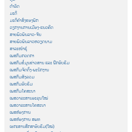
ດຳລັດ
ມະຕິ
ມະຕິຄຳສັ່ງຂອງພັກ
ວຽກງານການເມືອງ-ແນວຄິດ
ສາຍພົວພັນລາວ-ຈີນ
ສາຍພົວພັນລາວຫວຽດນາມ
ສາລະໜ້າຮູ້
ເພສກົມກວດກາ
ເພສກົມຂໍ້ມູນຂ່າວສານ ແລະ ຝຶກອົບຮົມ
ເພສກົມຈັດຕັ້ງ-ພະນັກງານ
ເພສກົມສັງລວມ
ເພສກົມອົບຮົມ
ເພສກົມໂຄສະນາ
ເພສວາລະສານອະລຸນໃໝ່
ເພສວາລະສານໂຄສະນາ
ເພສຫ້ອງການ
ເພສຫ້ອງການ ສພທ
ເອກະສານສຶກສາອົບຮົມ(ໃໝ່)