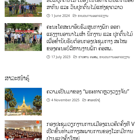
ສາກົນ ແລະ ວັນປູກຕົ້ນໄມ້ແຫ່ງຊາດລາວ
1 June 2024
ຂະບວນການອອກແຮງງານ
ຄະນະໂຄສະນາອົບຮົມສູນກາງພັກ ອອກ
ແຮງງານອານາໄມສໍາ ນັກງານ ແລະ ປູກຕົ້ນໄມ້
ເພື່ອຂໍ່ານັບຮັບຕ້ອນກອງປະຊຸມກາງ ສະໄໝ
ຂອງຄະນະບໍລິຫານງານພັກ ຄອສພ.
17 July 2023
ຂ່າວສານ ຄອສພ
,
ຂະບວນການອອກແຮງງານ
ສາລະໜ້າຮູ້
ຄວາມເປັນມາຂອງ “ພຣະທາດຫຼວງວຽງຈັນ”
4 November 2025
ສາລະໜ້າຮູ້
ກອງປະຊຸມວຽກງານການເມືອງແນວຄິດຄັ້ງທີ V
ເປີດຂຶ້ນທ່າມກາງສະພາບການຂອງໂລກມີການ
ປ່ຽນແປງຄັ້ງໃຫຍ່