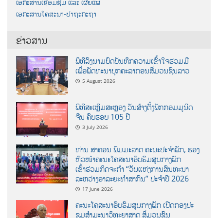
ເອກະສານເຊື່ອມຊືມ ແລະ ເຜີຍແຜ່
ເອກະສານໂຄສະນາ-ປາຖະກະຖາ
ຂ່າວສານ
ພິທີລົງນາມບົດບັນທຶກຄວາມເຂົ້າໃຈຮ່ວມມື
ເພື່ອພັດທະນາບຸກຄະລາກອນສື່ມວນຊົນລາວ
5 August 2026
ພິທີສະເຫຼີມສະຫຼອງ ວັນສ້າງຕັ້ງພັກກອມມູນິດ
ຈີນ ຄົບຮອບ 105 ປີ
3 July 2026
ທ່ານ ສາຄອນ ພົມມະລາດ ຄະນະປະຈໍາພັກ, ຮອງ
ຫົວໜ້າຄະນະໂຄສະນາອົບຮົມສູນກາງພັກ
ເຂົ້າຮ່ວມກິດຈະກຳ “ວັນແຫ່ງການສົນທະນາ
ລະຫວ່າງອາລະຍະທຳສາກົນ” ປະຈຳປີ 2026
17 June 2026
ຄະນະໂຄສະນາອົບຮົມສູນກາງພັກ ເປີດກອງປະ
ຊຸມສຳມະນາວິທະຍາສາດ ສຶ່ມວນຊົນ