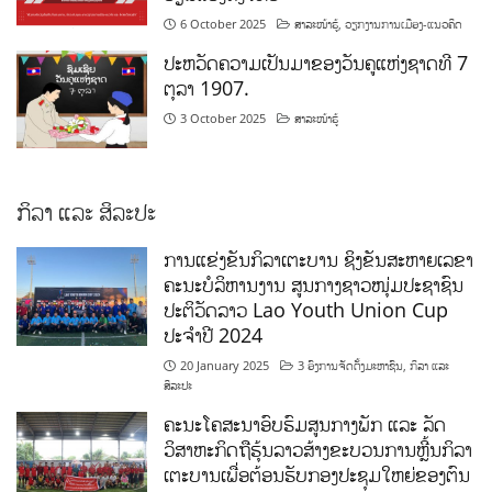
6 October 2025
ສາລະໜ້າຮູ້
,
ວຽກງານການເມືອງ-ແນວຄິດ
ປະຫວັດຄວາມເປັນມາຂອງວັນຄູແຫ່ງຊາດທີ 7
ຕຸລາ 1907.
3 October 2025
ສາລະໜ້າຮູ້
ກິລາ ແລະ ສິລະປະ
ການແຂ່ງຂັນກິລາເຕະບານ ຊິງຂັນສະຫາຍເລຂາ
ຄະນະບໍລິຫານງານ ສູນກາງຊາວໜຸ່ມປະຊາຊົນ
ປະຕິວັດລາວ Lao Youth Union Cup
ປະຈຳປີ 2024
20 January 2025
3 ອົງການຈັດຕັ້ງມະຫາຊົນ
,
ກິລາ ແລະ
ສິລະປະ
ຄະນະໂຄສະນາອົບຮົມສູນກາງພັກ ແລະ ລັດ
ວິສາຫະກິດຖືຮຸ້ນລາວສ້າງຂະບວນການຫຼີ້ນກິລາ
ເຕະບານເພື່ອຕ້ອນຮັບກອງປະຊຸມໃຫຍ່ຂອງຕົນ