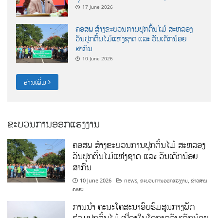
17 June 2026
ຄອສພ ສ້າງຂະບວນການປູກຕົ້ນໄມ້ ສະຫລອງ
ວັນປູກຕົ້ນໄມ້ແຫ່ງຊາດ ແລະ ວັນເດັກນ້ອຍ
ສາກົນ
10 June 2026
ອ່ານເພີ່ມ
ຂະບວນການອອກແຮງງານ
ຄອສພ ສ້າງຂະບວນການປູກຕົ້ນໄມ້ ສະຫລອງ
ວັນປູກຕົ້ນໄມ້ແຫ່ງຊາດ ແລະ ວັນເດັກນ້ອຍ
ສາກົນ
10 June 2026
news
,
ຂະບວນການອອກແຮງງານ
,
ຂ່າວສານ
ຄອສພ
ການນໍາ ຄະນະໂຄສະນາອົບຮົມສູນກາງພັກ
ຮ່ວມປູກຕົ້ນໄມ້ ເນື່ອງໃນໂອກາດວັນເດັກນ້ອຍ