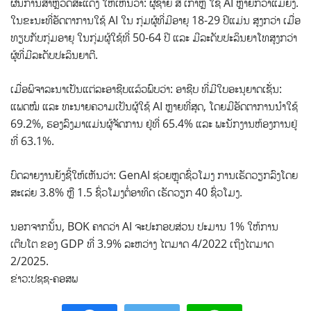
ຜົນການສໍາຫຼວດສະແດງ ໃຫ້ເຫັນວ່າ: ຜູ້ຊາຍ ສ ເກົາຫຼີ ໃຊ້ AI ຫຼາຍກວ່າແມ່ຍິງ.
ໃນຂະນະທີ່ອັດຕາການໃຊ້ AI ໃນ ກຸ່ມຜູ້ທີ່ມີອາຍຸ 18-29 ປີແມ່ນ ສູງກວ່າ ເມື່ອ
ທຽບກັບກຸ່ມອາຍຸ ໃນກຸ່ມຜູ້ໃຊ້ທີ່ 50-64 ປີ ແລະ ມີລະດັບປະລິນຍາໂທສູງກວ່າ
ຜູ້ທີ່ມີລະດັບປະລິນຍາຕີ.
ເມື່ອພິຈາລະນາເປັນແຕ່ລະອາຊີບແລ້ວພົບວ່າ: ອາຊີບ ທີ່ມີໃບອະນຸຍາດເຊັ່ນ:
ແພດໝໍ ແລະ ທະນາຍຄວາມເປັນຜູ້ໃຊ້ AI ຫຼາຍທີ່ສຸດ, ໂດຍມີອັດຕາການນໍາໃຊ້
69.2%, ຮອງລົງມາແມ່ນຜູ້ຈັດການ ຢູ່ທີ່ 65.4% ແລະ ພະນັກງານຫ້ອງການຢູ່
ທີ່ 63.1%.
ບົດລາຍງານຍັງຊີ້ໃຫ້ເຫັນວ່າ: GenAI ຊ່ວຍຫຼຸດຊົ່ວໂມງ ການເຮັດວຽກລົງໂດຍ
ສະເລ່ຍ 3.8% ຫຼື 1.5 ຊົ່ວໂມງຕໍ່ອາທິດ ເຮັດວຽກ 40 ຊົ່ວໂມງ.
ນອກຈາກນັ້ນ, BOK ຄາດວ່າ AI ຈະປະກອບສ່ວນ ປະມານ 1% ໃຫ້ການ
ເຕີບໂຕ ຂອງ GDP ທີ່ 3.9% ລະຫວ່າງ ໄຕມາດ 4/2022 ເຖິງໄຕມາດ
2/2025.
ຂ່າວ:ປຊຊ-ຄອສພ