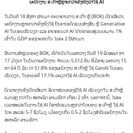
ພະນັກງານ ສ ເກົາຫຼີຫຼາຍກວ່າເຄິ່ງໜຶ່ງນຳໃຊ້ AI
ໃນວັນທີ 18 ສິງຫາ ຜ່ານມາ ທະນາຄານກາງ ສ ເກົາ ຫຼື (BOK) ເປີດເຜີຍວ່າ,
ພະນັກງານຫຼາຍກວ່າເຄິ່ງໜຶ່ງໃຊ້ ປັນຍາປະດິດແບບສ້າງສັນ ຫຼື Generative
AI ໃນບ່ອນເຮັດວຽກ ແລະ ຄາດຄະເນວ່າ AI ໄດ້ປະກອບສjວນປະມານ 1%
ເຂົ້າໃນ GDP ຂອງປະເທດໃນ ໄລຍະ 2 ປີຜ່ານມາ.
ຜົນການສໍາຫຼວດຂອງ BOK, ທີ່ດໍາເນີນໃນລະຫວ່າງ ວັນທີ 19 ພຶດສະພາ ຫາ
17 ມິຖຸນາ ໃນບັນດາພະນັກງານ ຈຳນວນ 5,512 ຄົນ ທີ່ມີອາຍຸ ລະຫວາງ 15
ຫາ 64 ປີ, ພົບ ວ່າ 51.8% ຂອງພະນັກງານ ສ ເກົາຫຼີ ໃຊ້ GenAI ໃນບ່ອນ
ເຮັດວຽກ, ໃນຂະນະທີ່ 17.1% ລະບຸວ່າໃຊ້ AI ເຮັດວຽກເປັນປະຈຳ.
ບົດລາຍງານຍັງເປີດເຜີຍວ່າ: ອັດຕາສ່ວນຂອງຜູ້ໃຊ້ Al ເຮັດວຽກໃນ ສ ເກົາຫຼີ
ແມ່ນສູງ ກວ່າໃນ ສະຫະລັດ ອາເມຣິກາ ເກືອບ 2 ເທົ່າ. ນອກຈາກນີ້, ໄລຍະ
ເວລາສະເລ່ຍໃນການໃຊ້ AI ຕໍ່ອາທິດແມ່ນສູງກວ່າໂດຍຊາວ ສ ເກົາຫຼີ ໃຊ້ AI
ໂດຍ ສະເລ່ຍ 5-7 ຊົ່ວໂມງ, ເມື່ອທຽບກັບ 0.5-2 ຊົ່ວໂມງສໍາລັບພະນັກງານໃນ
ສະຫະລັດ ອາເມຣິກາ.