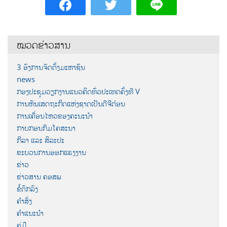
ໝວດຂ່າວສານ
3 ອົງການຈັດຕັ້ງມະຫາຊົນ
news
ກອງປະຊຸມວຽກງານແນວຄິດທົ່ວປະເທດຄັ້ງທີ V
ການຫັນເສດຖະກິດແຫ່ງຊາດເປັນດີຈີຕ໋ອນ
ການເຄື່ອນໄຫວຂອງຄະນະນຳ
ກາບກອນກົມໂຄສະນາ
ກິລາ ແລະ ສິລະປະ
ຂະບວນການອອກແຮງງານ
ຂ່າວ
ຂ່າວສານ ຄອສພ
ຂໍ້ຕົກລົງ
ຄຳສັ່ງ
ຄຳແນະນຳ
ຄູ່ມື