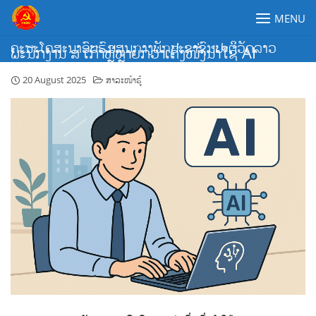
Skip
MENU
to
content
ຄະນະໂຄສະນາອົບຮົມສູນກາງພັກປະຊາຊົນປະຕິວັດລາວ
ພະນັກງານ ສ ເກົາຫຼີຫຼາຍກວ່າເຄິ່ງໜຶ່ງນຳໃຊ້ AI
20 August 2025
ສາລະໜ້າຮູ້