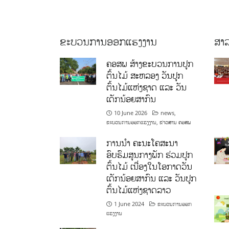
ຂະບວນການອອກແຮງງານ
ສາລ
ຄອສພ ສ້າງຂະບວນການປູກ
ຕົ້ນໄມ້ ສະຫລອງ ວັນປູກ
ຕົ້ນໄມ້ແຫ່ງຊາດ ແລະ ວັນ
ເດັກນ້ອຍສາກົນ
10 June 2026
news
,
ຂະບວນການອອກແຮງງານ
,
ຂ່າວສານ ຄອສພ
ການນໍາ ຄະນະໂຄສະນາ
ອົບຮົມສູນກາງພັກ ຮ່ວມປູກ
ຕົ້ນໄມ້ ເນື່ອງໃນໂອກາດວັນ
ເດັກນ້ອຍສາກົນ ແລະ ວັນປູກ
ຕົ້ນໄມ້ແຫ່ງຊາດລາວ
1 June 2024
ຂະບວນການອອກ
ແຮງງານ