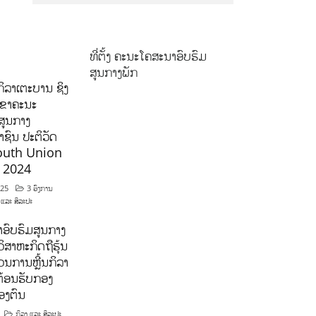
ທີ່ຕັ້ງ ຄະນະໂຄສະນາອົບຮົມ
ສູນກາງພັກ
ິລາເຕະບານ ຊິງ
ລຂາຄະນະ
ສູນກາງ
ຊົນ ປະຕິວັດ
outh Union
ີ 2024
025
3 ອົງການ
 ແລະ ສິລະປະ
ອົບຮົມສູນກາງ
ິສາຫະກິດຖືຮຸ້ນ
ນການຫຼີ້ນກິລາ
ຕ້ອນຮັບກອງ
ອງຕົນ
ກິລາ ແລະ ສິລະປະ