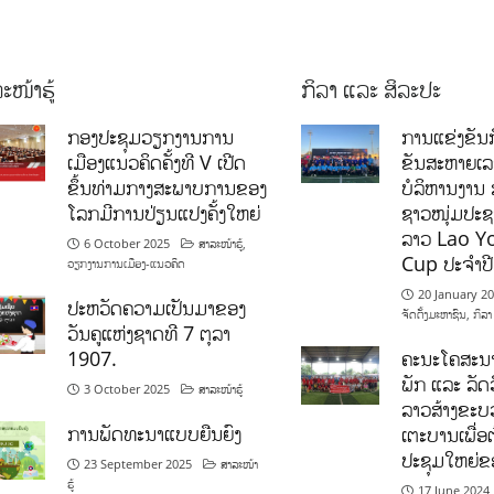
ະໜ້າຮູ້
ກິລາ ແລະ ສິລະປະ
ກອງປະຊຸມວຽກງານການ
ການແຂ່ງຂັນກ
ເມືອງແນວຄິດຄັ້ງທີ V ເປີດ
ຂັນສະຫາຍເ
ຂຶ້ນທ່າມກາງສະພາບການຂອງ
ບໍລິຫານງານ 
ໂລກມີການປ່ຽນແປງຄັ້ງໃຫຍ່
ຊາວໜຸ່ມປະຊາ
ລາວ Lao Y
6 October 2025
ສາລະໜ້າຮູ້
,
Cup ປະຈຳປ
ວຽກງານການເມືອງ-ແນວຄິດ
20 January 2
ປະຫວັດຄວາມເປັນມາຂອງ
ຈັດຕັ້ງມະຫາຊົນ
,
ກິລາ
ວັນຄູແຫ່ງຊາດທີ 7 ຕຸລາ
1907.
ຄະນະໂຄສະນາ
ພັກ ແລະ ລັດວ
3 October 2025
ສາລະໜ້າຮູ້
ລາວສ້າງຂະບວ
ການພັດທະນາແບບຍືນຍົງ
ເຕະບານເພື່ອ
ປະຊຸມໃຫຍ່ຂ
23 September 2025
ສາລະໜ້າ
ຮູ້
17 June 2024