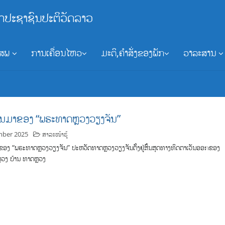
ກປະຊາຊົນປະຕິວັດລາວ
ອສພ
ການເຄື່ອນໄຫວ
ມະຕິ,ຄຳສັ່ງຂອງພັກ
ວາລະສານ
ັນມາຂອງ “ພຣະທາດຫຼວງວຽງຈັນ”
mber 2025
ສາລະໜ້າຮູ້
ຂອງ “ພຣະທາດຫຼວງວຽງຈັນ” ປະຫວັດທາດຫຼວງວຽງຈັນຕັ້ງຢູ່ສົ້ນສຸດທາງທິດຕາເວັນອອກຂອງ
ວງ ບ້ານ ທາດຫຼວງ