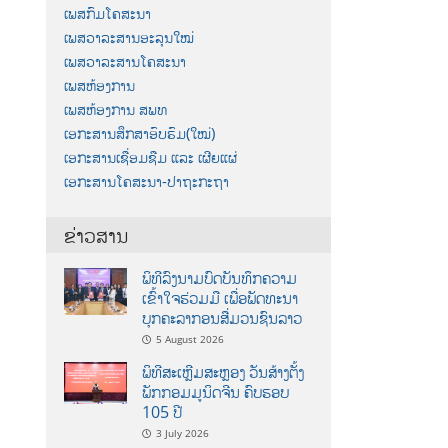
ເພສກົມໂຄສະນາ
ເພສວາລະສານອະລຸນໃໝ່
ເພສວາລະສານໂຄສະນາ
ເພສຫ້ອງການ
ເພສຫ້ອງການ ສພທ
ເອກະສານສຶກສາອົບຮົມ(ໃໝ່)
ເອກະສານເຊື່ອມຊືມ ແລະ ເຜີຍແຜ່
ເອກະສານໂຄສະນາ-ປາຖະກະຖາ
ຂ່າວສານ
ພິທີລົງນາມບົດບັນທຶກຄວາມ
ເຂົ້າໃຈຮ່ວມມື ເພື່ອພັດທະນາ
ບຸກຄະລາກອນສື່ມວນຊົນລາວ
5 August 2026
ພິທີສະເຫຼີມສະຫຼອງ ວັນສ້າງຕັ້ງ
ພັກກອມມູນິດຈີນ ຄົບຮອບ
105 ປີ
3 July 2026