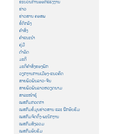
ຂະບວນການອອກແຮງງານ
ຂ່າວ
ຂ່າວສານ ຄອສພ
ຂໍ້ຕົກລົງ
ຄຳສັ່ງ
ຄຳແນະນຳ
ຄູ່ມື
ດຳລັດ
ມະຕິ
ມະຕິຄຳສັ່ງຂອງພັກ
ວຽກງານການເມືອງ-ແນວຄິດ
ສາຍພົວພັນລາວ-ຈີນ
ສາຍພົວພັນລາວຫວຽດນາມ
ສາລະໜ້າຮູ້
ເພສກົມກວດກາ
ເພສກົມຂໍ້ມູນຂ່າວສານ ແລະ ຝຶກອົບຮົມ
ເພສກົມຈັດຕັ້ງ-ພະນັກງານ
ເພສກົມສັງລວມ
ເພສກົມອົບຮົມ