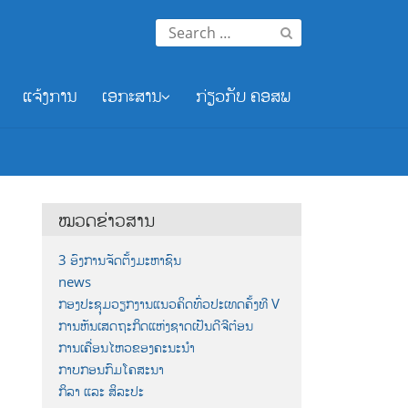
Search
for:
ແຈ້ງການ
ເອກະສານ
ກ່ຽວກັບ ຄອສພ
ໝວດຂ່າວສານ
3 ອົງການຈັດຕັ້ງມະຫາຊົນ
news
ກອງປະຊຸມວຽກງານແນວຄິດທົ່ວປະເທດຄັ້ງທີ V
ການຫັນເສດຖະກິດແຫ່ງຊາດເປັນດີຈີຕ໋ອນ
ການເຄື່ອນໄຫວຂອງຄະນະນຳ
ກາບກອນກົມໂຄສະນາ
ກິລາ ແລະ ສິລະປະ