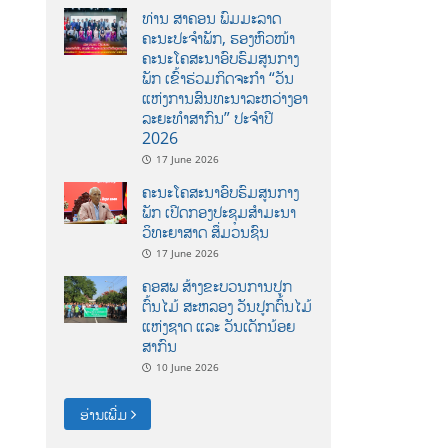
ທ່ານ ສາຄອນ ພົມມະລາດ
ຄະນະປະຈໍາພັກ, ຮອງຫົວໜ້າ
ຄະນະໂຄສະນາອົບຮົມສູນກາງ
ພັກ ເຂົ້າຮ່ວມກິດຈະກຳ “ວັນ
ແຫ່ງການສົນທະນາລະຫວ່າງອາ
ລະຍະທຳສາກົນ” ປະຈຳປີ
2026
17 June 2026
ຄະນະໂຄສະນາອົບຮົມສູນກາງ
ພັກ ເປີດກອງປະຊຸມສຳມະນາ
ວິທະຍາສາດ ສຶ່ມວນຊົນ
17 June 2026
ຄອສພ ສ້າງຂະບວນການປູກ
ຕົ້ນໄມ້ ສະຫລອງ ວັນປູກຕົ້ນໄມ້
ແຫ່ງຊາດ ແລະ ວັນເດັກນ້ອຍ
ສາກົນ
10 June 2026
ອ່ານເພີ່ມ