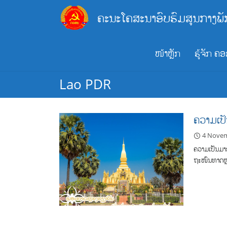
Skip
ຄະນະໂຄສະນາອົບຮົມສູນກາງພັ
to
content
ໜ້າຫຼັກ
ຮູ້ຈັກ ຄ
Lao PDR
ຄວາມເປ
4 Nove
ຄວາມເປັນມາ
ຖະໜົນທາດຫຼ