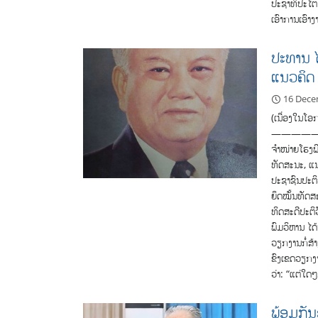
ປະຊາທິປະໄຕ ປະ
ເອົາ​ການ​ເອົາ
ປະທານ 
ແນວຄິດ 
16 Dece
(ເນື່ອງໃນໂ
————————– 
ຈຳໜ່າຍໂຮງພິ
ທັດສະນະ, ແ
ປະຊາຊົນປະຕິວ
ຍຶດໝັ້ນທັດສະ
ທິດສະດີປະຕິ
ພົມວິຫານ ໄດ
ວຽກງານກໍ່ສ້
ຂົງເຂດວຽກງາ
ວ່າ: “ແຕ່ໃດ
ພ້ອມກັນຮ