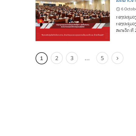
6 Octob
ກອງປະຊຸມວຽ
ກອງປະຊຸມວຽກ
ສະຕະວັດ ທີ 
2
3
5
1
…