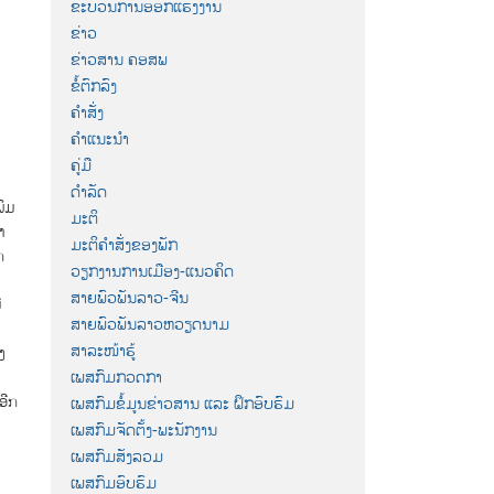
ນ
ຂະບວນການອອກແຮງງານ
ຂ່າວ
ຂ່າວສານ ຄອສພ
ຂໍ້ຕົກລົງ
ຄຳສັ່ງ
ຄຳແນະນຳ
ຄູ່ມື
ດຳລັດ
ພິມ
ມະຕິ
າ
ມະຕິຄຳສັ່ງຂອງພັກ
ກ
ວຽກງານການເມືອງ-ແນວຄິດ
ສາຍພົວພັນລາວ-ຈີນ
ີ
ສາຍພົວພັນລາວຫວຽດນາມ
ສາລະໜ້າຮູ້
ງ
ເພສກົມກວດກາ
ອີກ
ເພສກົມຂໍ້ມູນຂ່າວສານ ແລະ ຝຶກອົບຮົມ
ເພສກົມຈັດຕັ້ງ-ພະນັກງານ
ເພສກົມສັງລວມ
ເພສກົມອົບຮົມ