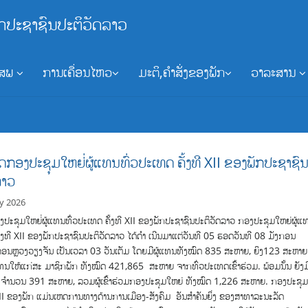
ກປະຊາຊົນປະຕິວັດລາວ
ອສພ
ການເຄື່ອນໄຫວ
ມະຕິ,ຄຳສັ່ງຂອງພັກ
ວາລະສານ
ັດກອງປະຊຸມໃຫຍ່່ຜູ້ແທນທົ່ວປະເທດ ຄັ້ງທີ XII ຂອງພັກປະຊາຊົ
ລາວ
ry 2026
ງປະຊຸມໃຫຍ່່ຜູ້ແທນທົ່ວປະເທດ ຄັ້ງທີ XII ຂອງພັກປະຊາຊົນປະຕິວັດລາວ ກອງ​ປະ­ຊຸມ​ໃຫຍ່​ຜູ້​ແທ
ັ້ງ​ທີ XII ຂອງ​ພັກ​ປະ­ຊາຊົນປະ­ຕິ­ວັດ​ລາວ ໄດ້​ດຳ ເນີນ​ມາ​ແຕ່​ວັນ​ທີ 05 ຮອດ​ວັນ​ທີ 08 ມັງກອນ
­ຄອນຫຼວງ​ວຽງ​ຈັນ ເປັນເວລາ 03 ວັນເຕັມ ໂດຍມີ​ຜູ້​ແທນ​ທັງ​ໝົດ 835 ສະຫາຍ, ຍິງ123 ສະຫາ
ວ​ແທນ​ໃຫ້​ແກ່​ສະ­ ມາ­ຊິກ​ພັກ ທັງ​ໝົດ 421,865 ສະຫາຍ ຈາກ​ທົ່ວ​ປະ​ເທດເຂົ້າຮ່ວມ. ພ້ອມນັ້ນ ຍັງມ
ຈໍານວນ 391 ສະຫາຍ, ລວມຜູ້ເຂົ້າຮ່ວມກອງປະຊຸມໃຫຍ່ ທັງໝົດ 1,226 ສະຫາຍ. ກອງ​ປະ­ຊຸມ
XII ຂອງພັກ ແມ່ນ​ເຫດ­ການ​ທາງ​ດ້ານ​ການ​ເມືອງ​-​ສັງ­ຄົມ​ ອັນ​ສຳ­ຄັນ​ຍິ່ງ ຂອງສາທາລະນະລັດ