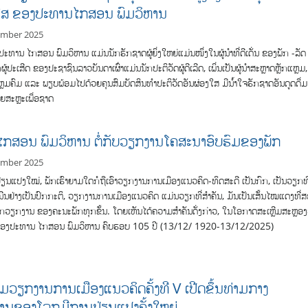
ງໃສ ຂອງປະທານໄກສອນ ພົມວິຫານ
ember 2025
ນ ພົມວິຫານ ແມ່ນນັກຮັກຊາດຜູ້ຍິ່ງໃຫຍ່ແມ່ນໜຶ່ງໃນຜູ້ນຳທີ່ດີເດັ່ນ ຂອງພັກ -ລັດ
ູ້ປະເສີດ ຂອງປະຊາຊົນລາວບັນດາເຜົ່າແມ່ນນັກປະຕິວັດຜູ້ດີເລີດ, ເພິ່ນເປັນຜູ້ນຳສະຫຼາດຫຼັກແຫຼມ,
ຼມຄົມ ແລະ ພຽບພ້ອມໄປດ້ວຍຄຸນສົມບັດສິນທໍາປະຕິວັດອັນຜ່ອງໃສ ມີນໍາ້ໃຈຮັກຊາດອັນດູດດື່ມ
ສຍສະຫຼະເພື່ອຊາດ
ກ​ສອນ ພົມ​ວິ​ຫານ ຕໍ່​ກັບ​ວຽກ​ງານ​ໂຄ​ສະ​ນາ​ອົບ​ຮົມ​ຂອງ​ພັກ
ember 2025
ປ່ຽນ​ແປງໃໝ່, ພັກ​ເຮົາ​ຍາມ​ໃດ​ກໍ​ຖື​ເອົາ​ວຽກ​ງານ​ການ​ເມືອງ​ແນວ​ຄິດ-ທິດ​ສະ​ດີ ​ເປັນ​ກົກ, ເປັນ​ວຽກ​ທີ່
ນີນຢ່າງ​ເປັນ​ປົກ​ກະ​ຕິ, ວຽກ​ງານ​ການ​ເມືອງ​ແນວ​ຄິດ ແມ່ນ​ວຽກ​ທີ່​ສຳ​ຄັນ, ມັນ​ເປັນ​ເສັ້ນ​ໄໝແດງທີ່​ສ
ກວຽກ​ງານ ຂອງຄະນະ​ພັກ​ທຸກ​ຂັ້ນ. ໂດຍ​ເຫັນ​ໄດ້​ຄວາມ​ສຳ​ຄັນ​ດັ່ງ​ກ່າວ, ໃນ​ໂອ​ກາດ​ສະ​ເຫຼີມ​ສະ​ຫຼອງ
ີດ​ຂອງປະ​ທານ ໄກ​ສອນ ພົມ​ວິ​ຫານ ຄົບ​ຮອບ 105 ປີ (13/12/ 1920-13/12/2025)
ມວຽກງານການເມືອງແນວຄິດຄັ້ງທີ V ເປີດຂຶ້ນທ່າມກາງ
ານຂອງໂລກມີການປ່ຽນແປງຄັ້ງໃຫຍ່