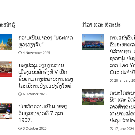
ະໜ້າຮູ້
ກິລາ ແລະ ສິລະປະ
ຄວາມເປັນມາຂອງ “ພຣະທາດ
ການແຂ່ງຂັນກ
ຫຼວງວຽງຈັນ”
ຂັນສະຫາຍເ
ບໍລິຫານງານ 
4 November 2025
ຊາວໜຸ່ມປະຊາ
ກອງປະຊຸມວຽກງານການ
ລາວ Lao Y
ເມືອງແນວຄິດຄັ້ງທີ V ເປີດ
Cup ປະຈຳປ
ຂຶ້ນທ່າມກາງສະພາບການຂອງ
20 January 2
ໂລກມີການປ່ຽນແປງຄັ້ງໃຫຍ່
ຄະນະໂຄສະນາ
6 October 2025
ພັກ ແລະ ລັດວ
ປະຫວັດຄວາມເປັນມາຂອງ
ລາວສ້າງຂະບວ
ວັນຄູແຫ່ງຊາດທີ 7 ຕຸລາ
ເຕະບານເພື່ອ
1907.
ປະຊຸມໃຫຍ່ຂ
3 October 2025
17 June 2024