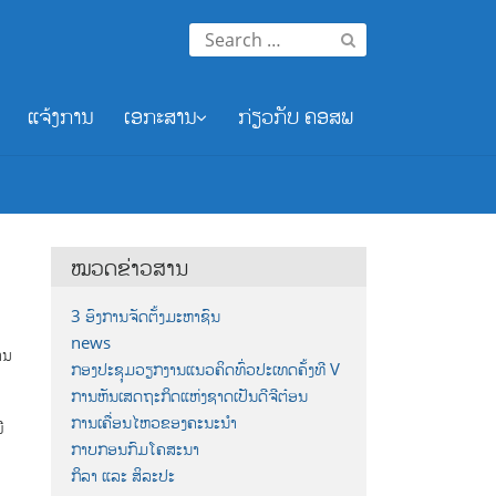
Search
for:
ແຈ້ງການ
ເອກະສານ
ກ່ຽວກັບ ຄອສພ
ນ
ໝວດຂ່າວສານ
3 ອົງການຈັດຕັ້ງມະຫາຊົນ
news
ນ​
ກອງປະຊຸມວຽກງານແນວຄິດທົ່ວປະເທດຄັ້ງທີ V
ການຫັນເສດຖະກິດແຫ່ງຊາດເປັນດີຈີຕ໋ອນ
ຍ
ການເຄື່ອນໄຫວຂອງຄະນະນຳ
ີ
ກາບກອນກົມໂຄສະນາ
​
ກິລາ ແລະ ສິລະປະ