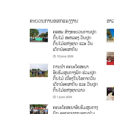
ຂະບວນການອອກແຮງງານ
ສາລ
ຄອສພ ສ້າງຂະບວນການປູກ
ຕົ້ນໄມ້ ສະຫລອງ ວັນປູກ
ຕົ້ນໄມ້ແຫ່ງຊາດ ແລະ ວັນ
ເດັກນ້ອຍສາກົນ
10 June 2026
ການນໍາ ຄະນະໂຄສະນາ
ອົບຮົມສູນກາງພັກ ຮ່ວມປູກ
ຕົ້ນໄມ້ ເນື່ອງໃນໂອກາດວັນ
ເດັກນ້ອຍສາກົນ ແລະ ວັນປູກ
ຕົ້ນໄມ້ແຫ່ງຊາດລາວ
1 June 2024
ຄະນະໂຄສະນາອົບຮົມສູນກາງ
ພັກ ອອກແຮງງານອານາໄມ