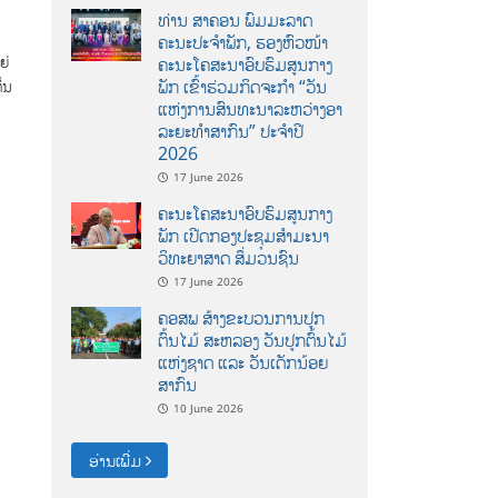
ທ່ານ ສາຄອນ ພົມມະລາດ
ຄະນະປະຈໍາພັກ, ຮອງຫົວໜ້າ
ຍ່
ຄະນະໂຄສະນາອົບຮົມສູນກາງ
ພັກ ເຂົ້າຮ່ວມກິດຈະກຳ “ວັນ
້ນ
ແຫ່ງການສົນທະນາລະຫວ່າງອາ
ລະຍະທຳສາກົນ” ປະຈຳປີ
2026
17 June 2026
ຄະນະໂຄສະນາອົບຮົມສູນກາງ
ພັກ ເປີດກອງປະຊຸມສຳມະນາ
ວິທະຍາສາດ ສຶ່ມວນຊົນ
17 June 2026
ຄອສພ ສ້າງຂະບວນການປູກ
ຕົ້ນໄມ້ ສະຫລອງ ວັນປູກຕົ້ນໄມ້
ແຫ່ງຊາດ ແລະ ວັນເດັກນ້ອຍ
ສາກົນ
10 June 2026
ອ່ານເພີ່ມ