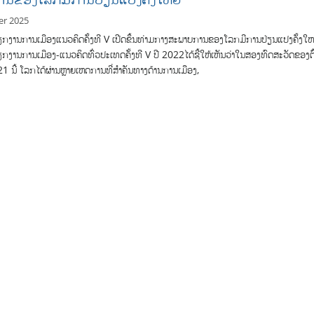
er 2025
ກງານການເມືອງແນວຄິດຄັ້ງທີ V ເປີດຂຶ້ນທ່າມກາງສະພາບການຂອງໂລກມີການປ່ຽນແປງຄັ້ງໃຫ
ງານການເມືອງ-ແນວຄິດທົ່ວປະເທດຄັ້ງທີ V ປີ 2022ໄດ້ຊີ້ໃຫ້ເຫັນວ່າໃນສອງທົດສະວັດຂອງຕົ
21 ນີ້ ໂລກໄດ້ຜ່ານຫຼາຍເຫດການທີ່ສໍາຄັນທາງດ້ານການເມືອງ,