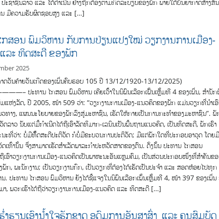
ຊາຊົນລາວ ແລະ ໄດ້​ດຳ­ເນີນ​ ຢ່າງ​ຖືກ­ຕ້ອງ​ຕາມ​ກົດ​ລະ­ບຽບ​ຂອງ​ພັກ ພາຍ​ໃຕ້​ບັນ­ຍາ­ກາດສ້າງ­ສັ
​ງານ ມີ​ຄວາມ​ຮັບ­ຜິດຊອບ​ສູງ ແລະ […]
ໄກສອນ ພົມວິຫານ ກັບການປ່ຽນແປງໃໝ່ ວຽກງານການເມືອງ-
ແລະ ທິດສະດີ ຂອງພັກ
mber 2025
ອກາດວັນຄ້າຍວັນເກີດຂອງເພິ່ນຄົບຮອບ 105 ປີ 13/12/1920-13/12/2025)
ປະທານ ໄກສອນ ພົມວິຫານ ເຄີຍເວົ້າໃນນິພົນເລືອກເຟັ້ນເຫຼັ້ມທີ 4 ຂອງເພິ່ນ, ສຳນັກ
ມແຫ່ງລັດ, ປີ 2005, ໜ້າ 509 ວ່າ: “ວຽກງານການເມືອງ-ແນວຄິດຂອງພັກ ແມ່ນວຽກທີ່ນຳເອົ
ນວທາງ, ແຜນນະໂຍບາຍຂອງພັກລົງສູ່ມະຫາຊົນ, ເຮັດໃຫ້ກາຍເປັນການກະທຳຂອງມະຫາຊົນ”. ພັ
ັດລາວ ນັບແຕ່ມື້ກຳເນີດໄດ້ຖືເອົາລັດທິມາກ-ເລນິນເປັນພື້ນຖານແນວຄິດ, ເປັນທິດສະດີ, ພັກເຮົາ
ນະທີ່ວ່າ: ບໍ່ມີທິັ້ດສະດີປະຕິວັດ ກໍບໍ່ມີຂະບວນການປະຕິວັດ; ມີແຕ່ພັກໃດທີ່ປະກອບອາວຸດ ໂດຍມ
ວັດເທົ່ານັ້ນ ຈຶ່ງສາມາດເຮັດສຳເລັດພາລະກຳປະຫວັດສາດຂອງຕົນ. ດັ່ງນັ້ນ ປະທານ ໄກສອນ
້ຖືເອົາວຽກງານການເມືອງ-ແນວຄິດເປັນພາຫະນະອັນແຫຼມຄົມ, ເປັນສ່ວນປະກອບໜຶ່ງທີ່ສຳຄັນຂອ
າງພັກ, ພະນັກງານ; ເປັນວຽກງານກົກ, ເປັນວຽກທີ່ຕ້ອງໄດ້ເຮັດເປັນປະຈຳ ແລະ ສອດຫ້ອຍໄປທຸກ
ນ. ປະທານ ໄກສອນ ພົມວິຫານ ຍັງໄດ້ຊີ້ແຈງໃນນິພົນເລືອກເພັ້ນເຫຼັ້ມທີ 4, ໜ້າ 397 ຂອງເພິ່ນ 
ໆມາ, ພວກເຮົາໄດ້ຖືວ່າວຽກງານການເມືອງ-ແນວຄິດ ແລະ ທິດສະດີ […]
ໍ່າຮຽນເອົານໍ້າໃຈຮັກຊາດ ອຸດົມການອັນສູງສົ່ງ ແລະ ຄຸນສົມບັດ