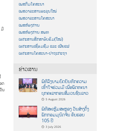
ເພສກົມໂຄສະນາ
ເພສວາລະສານອະລຸນໃໝ່
ເພສວາລະສານໂຄສະນາ
ເພສຫ້ອງການ
 ມີ
ເພສຫ້ອງການ ສພທ
ເອກະສານສຶກສາອົບຮົມ(ໃໝ່)
ເອກະສານເຊື່ອມຊືມ ແລະ ເຜີຍແຜ່
ເອກະສານໂຄສະນາ-ປາຖະກະຖາ
ຂ່າວສານ
​
ພິທີລົງນາມບົດບັນທຶກຄວາມ
ອດ​
ເຂົ້າໃຈຮ່ວມມື ເພື່ອພັດທະນາ
ວັນ​
ບຸກຄະລາກອນສື່ມວນຊົນລາວ
5 August 2026
ພິທີສະເຫຼີມສະຫຼອງ ວັນສ້າງຕັ້ງ
ພັກກອມມູນິດຈີນ ຄົບຮອບ
105 ປີ
3 July 2026