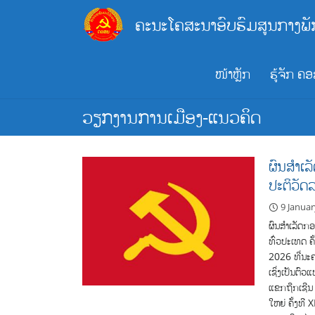
Skip
ຄະນະໂຄສະນາອົບຮົມສູນກາງພັ
to
content
ໜ້າຫຼັກ
ຮູ້ຈັກ ຄ
ວຽກງານການເມືອງ-ແນວຄິດ
ຜົນສໍາເລ
ປະຕິວັດ
9 Janua
ຜົນສໍາເລັດກອ
ທົ່ວ​ປະ­ເທດ ຄ
2026 ທີ່​ນະ
ເຊິ່ງ​ເປັນ​ຕົ
ແຂກຖືກເຊີນ 
ໃຫຍ່ ຄັ້ງ​ທີ 