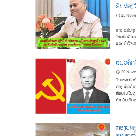
ອັນຜ່ອ
25 Nov
ປະທານ ໄກສອ
ແລະ ແມ່ນລູກຜ
ໄຫວພິບອັນແຫ
ແລະ ນໍ້າໃຈເ
ແນວ​ຄິດ​ໄ
20 Nov
​ໃນ​ພາ​ລະ​ກິດ​
ຕ້ອງ​ ເຮັດດຳເ
ຫ້ອຍ​ໄປ​ໃນ​ທຸ
ຄ້າຍ​ວັນ​ເກ
ກອງປະຊຸ
ສະພາບກ