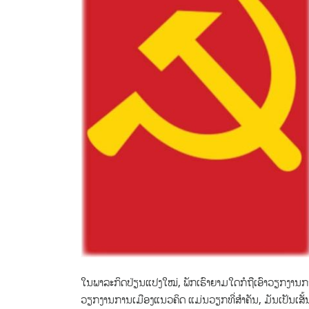
​ໃນ​ພາ​ລະ​ກິດ​ປ່ຽນ​ແປງໃໝ່, ພັກ​ເຮົາ​ຍາມ​ໃດ​ກໍ​ຖື​ເອົາ​ວຽກ​ງານ​ກາ
ວຽກ​ງານ​ການ​ເມືອງ​ແນວ​ຄິດ ແມ່ນ​ວຽກ​ທີ່​ສຳ​ຄັນ, ມັນ​ເປັນ​ເ