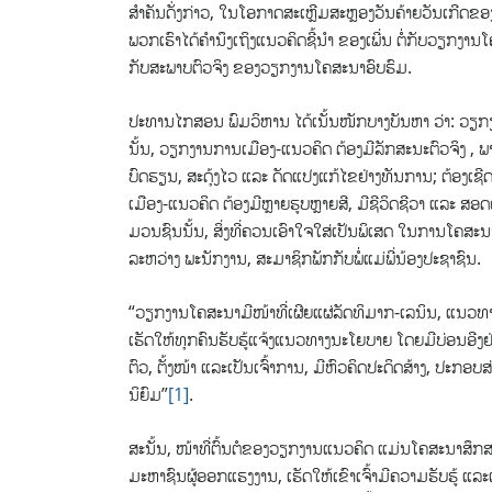
ສຳ​ຄັນ​ດັ່ງ​ກ່າວ, ໃນ​ໂອ​ກາດ​ສະ​ເຫຼີມ​ສະ​ຫຼອງວັນ​ຄ້າຍ​ວັ
ພວກ​ເຮົາ​ໄດ້​ຄຳ​ນຶງ​ເຖິງ​ແນວ​ຄິດ​ຊີ້​ນຳ ​ຂອງ​ເພີ່ນ ຕໍ່ກັບ​ວຽກ​ງານ
ກັບ​ສະ​ພາບ​ຕົວ​ຈິງ ຂອງວຽກ​ງານໂຄ​ສະ​ນາ​ອົບ​ຮົມ.
ປະ​ທານ​ໄກ​ສອນ​ ພົມ​ວິ​ຫານ ໄດ້​ເນັ້ນໜັກ​ບາງ​ບັນ​ຫາ ວ່າ:
ວຽກ​ງ
ນັ້ນ, ວຽກ​ງານ​ການ​ເມືອງ-ແນວ​ຄິດ ຕ້ອງ​ມີ​ລັກ​ສະ​ນະ​​ຕົວ​ຈິງ , ພາ​
ບົດຮຽນ, ສະດຸ້ງໄວ ແລະ ດັດແປງແກ້ໄຂຢ່າງທັນການ; ຕ້ອງເຊີດ
ເມືອງ-ແນວຄິດ ຕ້ອງມີຫຼາຍຮູບຫຼາຍສີ, ມີຊີວິດຊີວາ ແລະ ສ
ມວນຊົນນັ້ນ, ສິ່ງ​ທີ່ຄວນເອົາໃຈໃສ່ເປັນພິເສດ ໃນການໂຄ
ລະຫວ່າງ ພະນັກງານ, ສະມາຊິກພັກກັບພໍ່ແມ່ພີ່ນ້ອງປະຊາຊົນ.
“ວຽກງານໂຄສະນາມີໜ້າທີ່ເຜີຍແຜ່ລັດທິມາກ-ເລນິນ, ແນວທາງ
ເຮັດໃຫ້ທຸກຄົນຮັບຮູ້ແຈ້ງແນວທາງນະໂຍບາຍ ໂດຍມີບ່ອນອີງຢ່າ
ຕົວ, ຕັ້ງໜ້າ ແລະເປັນເຈົ້າການ, ມີຫົວຄິດປະດິດສ້າງ, ປະກອ
ນິຍົມ”
[1]
.
ສະນັ້ນ, ໜ້າທີ່ຕົ້ນຕໍຂອງວຽກງານແນວຄິດ ແມ່ນໂຄສະນາສຶ
ມະຫາຊົນຜູ້ອອກແຮງງານ, ເຮັດໃຫ້ເຂົາເຈົ້າມີຄວາມຮັບຮູ້ ແລ