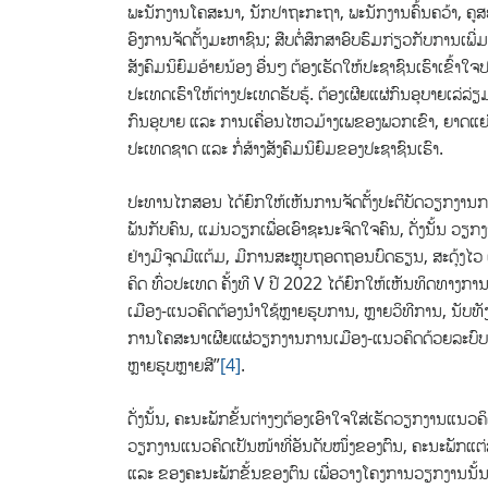
ພະນັກງານໂຄສະນາ, ນັກປາຖະກະຖາ, ພະນັກງານຄົ້ນຄວ້າ, ຄູ
ອົງການຈັດຕັ້ງມະຫາຊົນ; ສືບຕໍ່ສຶກສາອົບຮົມກ່ຽວກັບການ
ສັງຄົມນິຍົມອ້າຍນ້ອງ ອື່ນໆ ຕ້ອງເຮັດໃຫ້ປະຊາຊົນເຮົາເຂົ້າ
ປະເທດເຮົາໃຫ້ຕ່າງປະເທດຮັບຮູ້. ຕ້ອງເຜີຍແຜ່ກົນອຸບາຍເລ່ລ
ກົນອຸບາຍ ແລະ ການເຄື່ອນໄຫວມ້າງເພຂອງພວກເຂົາ, ຍາດແ
ປະເທດຊາດ ແລະ ກໍ່ສ້າງສັງຄົມນິຍົມຂອງປະຊາຊົນເຮົາ.
ປະທານໄກສອນ ໄດ້ຍົກໃຫ້ເຫັນການຈັດຕັ້ງປະຕິບັດວຽກງານການເມ
ພັນ​ກັບ​ຄົນ, ແມ່ນ​ວຽກ​ເພື່ອ​ເອົາ​ຊະ​ນະ​ຈິດ​ໃຈ​ຄົນ, ດັ່ງ​ນັ້ນ ວຽກ​
ຢ່າງ​ມີ​ຈຸດ​ມີ​ແຕ້ມ, ມີ​ການ​ສະ​ຫຼຸບ​ຖອດ​ຖອນ​ບົດ​ຮຽນ, ສະ​ດຸ້ງ​ໄ
ຄິດ ທົ່ວ​ປະ​ເທດ ຄັ້ງ​ທີ V ປີ 2022 ໄດ້​ຍົກ​ໃຫ້​ເຫັນ​ທິດ​ທາງ​ກາ
ເມືອງ​-ແນວ​ຄິດ​ຕ້ອງ​ນຳ​ໃຊ້​ຫຼາຍ​ຮູບ​ການ, ຫຼາຍ​ວິ​ທີ​ການ, ນັບ​ທັງ​ອ
ການ​ໂຄ​ສະ​ນາ​ເຜີຍ​ແຜ່​ວຽກ​ງານ​ການ​ເມືອງ-ແນວ​ຄິດ​ດ້ວຍ​ລະ​ບົບ​ໂຄ​ສ
ຫຼາຍ​ຮູບ​ຫຼາຍ​ສີ”
[4]
.
ດັ່ງນັ້ນ, ​ຄະ​ນະ​ພັກ​ຂັ້ນ​ຕ່າງໆຕ້ອງເອົາໃຈໃສ່​ເຮັດວຽກງານແ
ວຽກງານແນວຄິດເປັນໜ້າທີ່ອັນດັບໜຶ່ງຂອງ​ຕົນ, ​ຄະ​ນະ​ພັກ​ແ
ແລະ ຂອງ​ຄະ​ນະ​ພັກ​ຂັ້ນ​ຂອງ​ຕົນ ເພື່ອວາງໂຄງການວຽກງານນັ້ນ ​