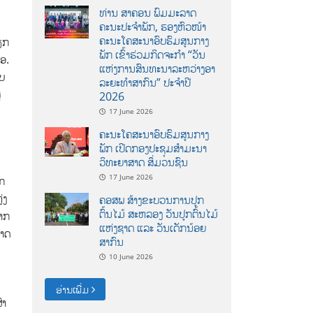
ທ່ານ ສາຄອນ ພົມມະລາດ
ຄະນະປະຈໍາພັກ, ຮອງຫົວໜ້າ
ຄະນະໂຄສະນາອົບຮົມສູນກາງ
ວຽກ
ພັກ ເຂົ້າຮ່ວມກິດຈະກຳ “ວັນ
່ອ.
ແຫ່ງການສົນທະນາລະຫວ່າງອາ
ົບ
ລະຍະທຳສາກົນ” ປະຈຳປີ
້
2026
17 June 2026
ຄະນະໂຄສະນາອົບຮົມສູນກາງ
ພັກ ເປີດກອງປະຊຸມສຳມະນາ
ວິທະຍາສາດ ສຶ່ມວນຊົນ
17 June 2026
ຽກ
່ງ
ຄອສພ ສ້າງຂະບວນການປູກ
ຕົ້ນໄມ້ ສະຫລອງ ວັນປູກຕົ້ນໄມ້
ຈາກ
ແຫ່ງຊາດ ແລະ ວັນເດັກນ້ອຍ
າດ​
ສາກົນ
10 June 2026
ອ່ານເພີ່ມ
່າ