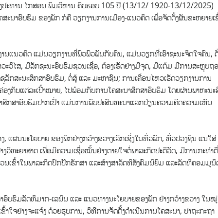
ນ​ເກີດ​ຂອງປະ​ທານ ໄກ​ສອນ ພົມ​ວິ​ຫານ ຄົບ​ຮອບ 105 ປີ (13/12/ 1920-13/12/2025)
​ໂຄ​ສະ​ນາ​ອົບ​ຮົມ ​ຂອງ​ພັກ ກໍ​ຄື ວຽກ​ງານ​ການ​ເມືອງ-ແນວ​ຄິດ ເພື່ອຈັດຕັ້ງ​ຜັນ​ຂະ​ຫຍາຍ​ເຂົ້
ານ​ແນວ​ຄິດ ແມ່ນ​ວຽກ​ງານ​ທີ່​ພົ​ວ​ພົວ​ພັນ​ກັບ​ຄົນ, ແມ່ນ​ວຽກ​ທີ່​ເອົາ​ຊະ​ນະ​ຈິດ​ໃຈ​ຄົນ, ດັ່
ວະ​ວິ​ໄສ, ມີ​ລັກ​ຊະ​ນະ​ອົບ​ຮົມ​ຊວນ​ເຊື່ອ, ຕ້ອງ​ເຮັດ​ຢ່າງ​ມີ​ຈຸດ, ມີ​ແຕ້ມ ມີ​ການ​ສະ​ຫຼຸບ​
ຊູລັກສະນະສຶກສາອົບຮົມ, ຕໍ່ສູ້ ແລະ ມະຫາຊົນ; ການ​ເຄື່ອນ​ໄຫວ​ເຮັດວຽກງານການ
ອດຄ່ອງກັບແຕ່ລະເປົ້າໝາຍ, ໄປພ້ອມກັບການໂຄສະນາສຶກສາອົບຮົມ ໂດຍຜ່ານພາຫະນະສື
ສະນາສຶກສາອົບຮົມປາກເປົ່າ ​ແມ່ນການພົບປະສົນທະນາແລກປ່ຽນຄວາມຄິດຄວາມເຫັນ
, ແຜນນະໂຍບາຍ ຂອງພັກຢ່າງກວ້າງຂວາງເລິກເຊິ່ງໃນທົ່ວພັກ, ທົ່ວປວງຊົນ ແນໃສ່
ງວິທະຍາສາດ ເພື່ອມີຄວາມເຊື່ອໝັ້ນຢ່າງຕາຍໃຈຕໍ່ພາລະກິດປະຕິວັດ, ມີການກະທຳຕື
ບສ່ວນເຂົ້າໃນພາລະກິດປົກປັກຮັກສາ ແລະສ້າງສາລັດທິສັງຄົມນິຍົມ ແລະລັດທິຄອມມູນິດ
ກສາອົບຮົມລັດທິມາກ-ເລນິນ ແລະ ແນວທາງນະໂຍບາຍຂອງພັກ ຢ່າງກວ້າງຂວາງ ໃນໝູ່
ະເຂົ້າໃຈຢ່າງຈະແຈ້ງ ດ້ວຍຮູບການ, ວິທີການຈັດຕັ້ງດຳເນີນການໂຄສະນາ, ປາຖະກະຖາ