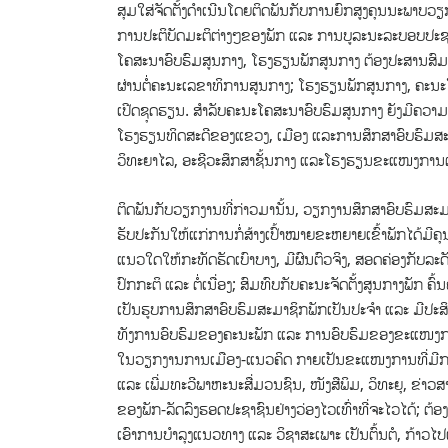
ສຸມໃສ່ຈັດຕັ້ງດຳເນີນໂດຍຕິດພັນກັບການຍົກສູງຄຸນນະພາບວຽກ
ການປະຕິບັດມະຕິຕ່າງໆຂອງພັກ ແລະ ການບູລະນະລະບອບປະຊາທິປ
ໂຄສະນາອົບຮົມສູນກາງ, ໂຮງຮຽນພັກສູນກາງ ຕ້ອງປະສານສົມທົ
ຜ່ານຕໍ່ຄະນະເລຂາທິການສູນກາງ; ໂຮງຮຽນພັກສູນກາງ, ຄະນ
ເປີດຊຸດຮຽນ. ສຳລັບຄະນະໂຄສະນາອົບຮົມສູນກາງ ຍັງມີຄວາມ
ໂຮງຮຽນທິດສະດີຂອງແຂວງ, ເມືອງ ແລະການສຶກສາອົບຮົມສະມາ
ວິທະຍາໄລ, ອະຊີວະສຶກສາຊັ້ນກາງ ແລະໂຮງຮຽນຂະແໜງການຕ່
ຕິດພັນກັບວຽກງານທີ່ກ່າວມານັ້ນ, ວຽກງານສຶກສາອົບຮົມສະມາຊ
ຮັບປະກັນໃຫ້ແກ່ການກໍ່ສ້າງເປົ້າໝາຍຂະຫຍາຍເຂົ້າພັກໄດ້ມີຄ
ແນວໃດໃຫ້ກະທັດຮັດເບົາບາງ, ມີຜົນຕົວຈິງ, ສອດຄ່ອງກັບລະ
ປົກກະຕິ ແລະ ຕໍ່ເນື່ອງ; ສົມທົບກັບຄະນະຈັດຕັ້ງສູນກາງພັກ 
ເປັນຮູບການສຶກສາອົບຮົມສະມາຊິກພັກເປັນປະຈຳ ແລະ ມີປະສິ
ທັງການອົບຮົມຂອງຄະນະພັກ ແລະ ການອົບຮົມຂອງຂະແໜງການ,
ໃນວຽກງານການເມືອງ-ແນວຄິດ ກາຍເປັນຂະແໜງການທີ່ມີການຊີ
ແລະ ເພີ່ມທະວີພາຫະນະສື່ມວນຊົນ, ໜັງສືພິມ, ວິທະຍຸ, ຂ່າວສ
ຂອງພັກ-ລັດລົງຮອດປະຊາຊົນຢ່າງວ່ອງໄວເທົ່າທີ່ຈະໄວໄດ້; ຕ້
ເອົາການບຳລຸງແນວທາງ ແລະ ວິຊາສະເພາະ ເປັນຕົ້ນຕໍ, ກ້າວໄ