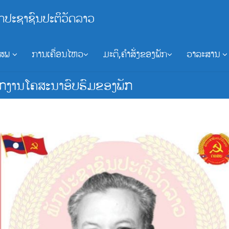
ກປະຊາຊົນປະຕິວັດລາວ
ອສພ
ການເຄື່ອນໄຫວ
ມະຕິ,ຄຳສັ່ງຂອງພັກ
ວາລະສານ
​ງານ​ໂຄ​ສະ​ນາ​ອົບ​ຮົມ​ຂອງ​ພັກ