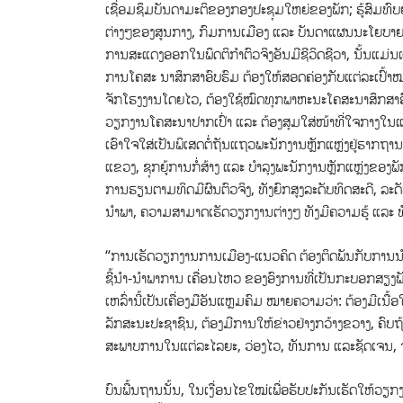
ເຊື່ອມຊຶມບັນ​ດາມະຕິຂອງກອງປະຊຸມໃຫຍ່ຂອງພັກ; ຮູ້ສົມທ
ຕ່າງໆຂອງສູນກາງ, ກົມການເມືອງ ແລະ ບັນດາແຜນນະໂຍບາຍ
ການສະແດງອອກໃນພຶດຕິກຳຕົວຈິງອັນມີຊີວິດຊີວາ, ນັ້ນແມ່ນ
ການໂຄສະ ນາສຶກສາອົບຮົມ ຕ້ອງໃຫ້ສອດຄ່ອງກັບແຕ່ລະເປົ້າໝ
ຈັກໂຮງງານໂດຍໄວ, ຕ້ອງໃຊ້ໝົດທຸກພາຫະນະໂຄສະນາສຶກສາອົບຮ
ວຽກງານໂຄສະນາປາກເປົ່າ ແລະ ຕ້ອງສຸມໃສ່ໜ້າທີ່ໃຈກາງໃນແຕ
ເອົາໃຈໃສ່ເປັນພິເສດຕໍ່ຖັນແຖວພະນັກງານຫຼັກແຫຼ່ງຢູ່ຮາກຖ
ແຂວງ, ຊຸກຍູ້ການກໍ່ສ້າງ ແລະ ບຳລຸງພະນັກງານຫຼັກແຫຼ່ງຂອງ
ການຮຽນຕາມທິດມີຜົນຕົວຈິງ, ທັງຍົກສູງລະດັບທິດສະດີ,
ນໍາພາ, ຄວາມສາມາດເຮັດວຽກງານຕ່າງໆ ທັງມີຄວາມຮູ້ ແລະ ທັ
“ການເຮັດວຽກງານການເມືອງ-ແນວຄິດ ຕ້ອງຕິດພັນກັບການນຳໃຊ້
ຊີ້ນຳ-ນຳພາການ ເຄື່ອນໄຫວ ຂອງອົງການທີ່ເປັນກະບອກສຽງພັ
ເຫລົ່ານີ້ເປັນເຄື່ອງມືອັນແຫຼມຄົມ ໝາຍຄວາມວ່າ: ຕ້ອງມີເນື້
ລັກສະນະປະຊາຊົນ, ຕ້ອງມີການໃຫ້ຂ່າວຢ່າງກວ້າງຂວາງ, ຄ
ສະພາບການໃນແຕ່ລະໄລຍະ, ວ່ອງໄວ, ທັນການ ແລະຊັດເຈນ, ຈະແ
ບົນພື້ນຖານນັ້ນ, ໃນເງື່ອນໄຂໃໝ່ເພື່ອຮັບປະກັນເຮັດໃຫ້ວ