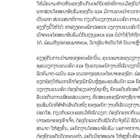
ໃຫ້​ມີ​ຄວາມຫ້າວຫັນແຂ່ງຂັນກັນປະຕິບັດໜ້າທີ່ການເມືອງຕົວ
ພາກສ່ວນໂຄສະນາອົບຮົມຂອງຕົນ ແລະ ມີການແນະນໍາກວດກາກ
ເປັນພາກ ສ່ວນເສນາທິການ ກ່ຽວກັບວຽກງານແນວຄິດ-ການເມືອ
ອ່ຽງດັ່ງນີ້ໃຫ້ໄດ້: ທ່າອ່ຽງຄະນະພັກປ່ອຍປະ ວຽກງານແນວຄິ
ເບົາຄະນະໂຄສະນາອົບຮົມບໍ່ປັບປຸງບູລະນະ ແລະ ບໍ່ນໍາໃຊ້ໃຫ້ຖື
ໄດ້. ພ້ອມ​ທັງປະກອບພາຫະນະ, ວັດຖຸອັນຈຳເປັນໃຫ້ ບັນດາເຫຼົ່
ຄຽງ​ຄູ່​ກັບ​ການ​ນຳ​ພາ​ຂອງ​ຄະ​ນະ​ພັກ​ນັ້ນ, ຄຸນ​ນະ​ພາບ​ຂອງວຽກ​ງານ
ຊອບ​ວຽກ​ງານ​ແນວ​ຄິດ ແລະ ຖັນ​ແຖວ​ພະ​ນັກ​ງານ​ທີ່​ເຮັດ​ວຽກ
ລັດທິມາກ-ເລນິນ ແລະ ແນວທາງແຜນນະໂຍບາຍຂອງພັກ. ພ້ອມກັ
ຮຽກຮ້ອງໃຫ້ພວກເຮົາຕ້ອງເຝິກຝົນຫຼໍ່ຫຼອມຄຸນສົມບັດ ແລະ ຍົກ
ວຽກງານແນວຄິດ ຕ້ອງຮໍ່າຮຽນຢ່າງບໍ່ຢຸດຢັ້ງ, ຍົກລະດັບທິດ
ຮັບປະກັນການເຜີຍແຜ່ແນວທາງ, ທັດ​ສະ​ນະ​ຂອງ​ພັກຢ່າງຊັດເຈນ,
ຄຸນສົມບັດທີ່ສຳຄັນອັນດັບໜຶ່ງ ຂອງພະນັກ ງານທີ່ເຮັດວຽກງ
ປອດໃສ. ກ່ຽວກັບແບບແຜນວິທີເຮັດວຽກ: ຕ້ອງຕິດແທດກັບມະຫາ
ປາຖະໜາຂອງເຂົາເຈົ້າ, ຕ້ອງຕິດແທດກັບຊີວິດຕົວຈິງທີ່ມີ ຊີ
ສາມາດ ໃຫ້ສູງຂຶ້ນ, ພະນັກງານໂຄສະນາອົບຮົມ ນອກຈາກກາ
ຕ້ອງຍົກລະດັບວັດທະນະທຳ, ລະດັບວິຊາສະເພາະ ໃຫ້ສູງຂຶ້ນອີກ