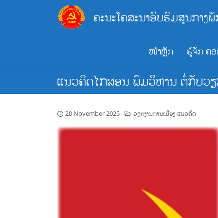
Skip
ຄະນະໂຄສະນາອົບຮົມສູນກາງພັ
to
content
ໜ້າຫຼັກ
ຮູ້ຈັກ ຄ
ແນວ​ຄິດ​ໄກ​ສອນ ພົມ​ວິ​ຫານ ຕໍ່​ກັບ​ວຽກ
20 November 2025
ວຽກງານການເມືອງ-ແນວຄິດ