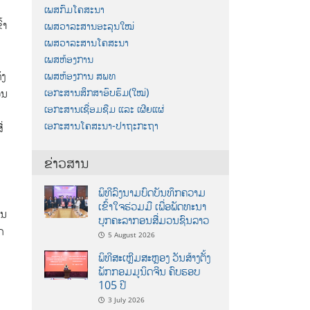
ເພສກົມໂຄສະນາ
າ​
ເພສວາລະສານອະລຸນໃໝ່
ເພສວາລະສານໂຄສະນາ
ເພສຫ້ອງການ
ເພສຫ້ອງການ ສພທ
ງ​
ເອກະສານສຶກສາອົບຮົມ(ໃໝ່)
ຖອນ
ເອກະສານເຊື່ອມຊືມ ແລະ ເຜີຍແຜ່
ເອກະສານໂຄສະນາ-ປາຖະກະຖາ
່
ຂ່າວສານ
ພິທີລົງນາມບົດບັນທຶກຄວາມ
ເຂົ້າໃຈຮ່ວມມື ເພື່ອພັດທະນາ
່ນ
ບຸກຄະລາກອນສື່ມວນຊົນລາວ
​
5 August 2026
ພິທີສະເຫຼີມສະຫຼອງ ວັນສ້າງຕັ້ງ
ພັກກອມມູນິດຈີນ ຄົບຮອບ
105 ປີ
3 July 2026