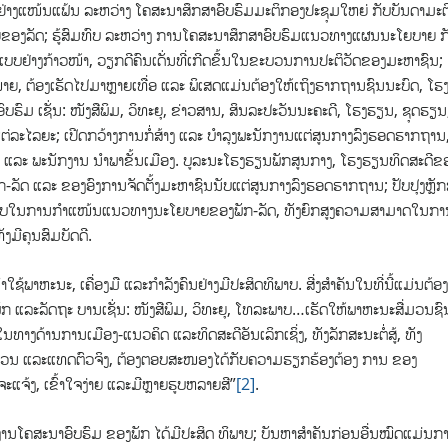
ົບຢ່າງແໜ້ນແຟ້ນ ລະຫວ່າງ ໂຄສະນາສຶກສາອົບຮົມມະຕິກອງປະຊຸມໃຫຍ່ ກັບບັນດາມະຕ
ຂອງລັດ; ຮູ້ສົມທົບ ລະຫວ່າງ ການໂຄສະນາສຶກສາອົບຮົມແນວທາງແຜນນະໂຍບາຍ ກ
ແບບຢ່າງກ້າວໜ້າ, ວຽກດີຄົນເດັ່ນທີ່ເກີດຂຶ້ນໃນຂະບວນການປະຕິວັດຂອງມະຫາຊົນ;
າຍ, ຕ້ອງເຮັດໄປມາຫຼາຍເທື່ອ ແລະ ພິເສດແມ່ນຕ້ອງໃຫ້ເຖິງຮາກຖານຊົນນະບົດ, ໂຮ
ົມ ເຊັ່ນ: ໜັງສືພິມ, ວິທະຍຸ, ຂ່າວສານ, ສິນລະປະວັນນະຄະດີ, ໂຮງຮຽນ, ຊຸດຮຽນ
່ລະໄລຍະ; ເປີດກວ້າງການກໍ່ສ້າງ ແລະ ບຳລຸງພະນັກງານແຕ່ສູນກາງລົງຮອດຮາກຖານ
ານ ແລະ ພະນັກງານ ນໍາພາຂັ້ນເມືອງ. ບູລະນະໂຮງຮຽນພັກສູນກາງ, ໂຮງຮຽນທິດສະດີຂ
ພັກ-ລັດ ແລະ ຂອງອົງການຈັດຕັ້ງມະຫາຊົນນັບແຕ່ສູນກາງລົງຮອດຮາກຖານ; ປັບ​ປຸງຫຼັກ
 ລະດັບໃນການກຳແໜ້ນແນວທາງນະໂຍບາຍຂອງພັກ-ລັດ, ທັງຍົກສູງຄວາມສາມາດໃນກາ
ງມີຄຸນສົມບັດດີ.
ພາຫະນະ, ເຄື່ອງມື ແລະກຳລັງຄົນຢ່າງມີປະສິດທິພາບ. ສີ່ງສຳຄັນໃນທີ່ນີ້ແມ່ນຕ້ອງ
ກ ແລະລັດຖະ ບານເຊັ່ນ: ໜັງສືພິມ, ວິທະຍຸ, ໂທລະພາບ…ເຮັດໃຫ້ພາຫະນະສື່ມວນຊົ
ອໃນທາງດ້ານການເມືອງ-ແນວຄິດ ແລະທິດສະດີອັນເລິກເຊິ່ງ, ທັງລັກສະນະຕໍ່ສູ້, ທັງ
ົບຖ້ວນ ແລະແທດຕົວຈິງ, ຕ້ອງຕອບສະໜອງໄດ້ກັບຄວາມຮຽກຮ້ອງຕ້ອງ ການ ຂອງ
ຈ້ງ, ເຂົ້າໃຈງ່າຍ ແລະມີຫຼາຍຮູບຫລາຍສີ”
[2]
.
ຽກງານໂຄສະນາອົບຮົມ ຂອງພັກ ໄດ້ມີປະສິດ ທິພາບ; ບັນຫາສຳຄັນກ່ອນອື່ນໝົດແມ່ນກ