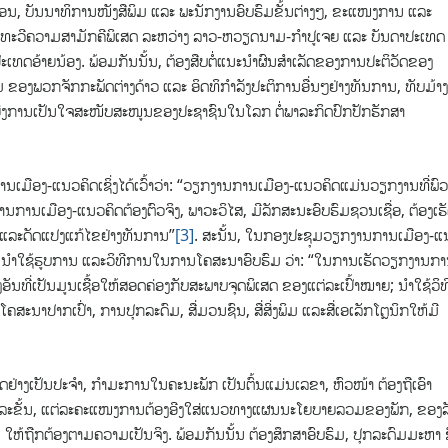
ສອນ, ບັນນາທິການໜັງສືພິມ ແລະ ພະນັກງານອົບຮົມຂັ້ນຕ່າງໆ, ຂະແໜງການ ແລະ
ເພີ່ມທະວີຄວາມສາມັກຄີພິເສດ ລະຫວ່າງ ລາວ-ຫວຽດນາມ-ກຳປູເຈຍ ແລະ ບັນດາປະເທດ
ໃຈປະເທດອ້າຍນ້ອງ. ພ້ອມກັນນັ້ນ, ຕ້ອງສືບຕໍ່ແນະນໍາຜົນສຳເລັດຂອງການປະຕິວັດຂອງ
່ຽມ ຂອງພວກຈັກກະພັດຕ່າງດ້າວ ແລະ ອິດທິກຳລັງປະຕິການອື່ນໆຢ່າງທັນການ, ທັບມ້າງ
ຍ່ງການເປັນໃຈສະໜັບສະໜູນຂອງປະຊາຊົນໃນໂລກ ຕໍ່ພາລະກິດປົກປັກຮັກສາ
ືອງ-ແນວຄິດເຊິ່ງໄດ້ເວົ້າວ່າ: “ວຽກງານການເມືອງ-ແນວຄິດແມ່ນ​ວຽກ​ງານ​ທີ່​ພົວ​
ງານ​ການ​ເມືອງ-ແນວ​ຄິດ​ຕ້ອງ​ຕົວ​ຈິງ, ພາ​ວະ​ວິ​ໄສ, ມີ​ລັກ​ສະ​ນະ​ອົບ​ຮົມ​ຊວນ​ເຊື່ອ, ຕ້ອງ​ເຮັ
ວ ແລະ​ດັດ​ແປງ​ແກ້​ໄຂ​ຢ່າງ​ທັນ​ການ”
[3]
. ສະນັ້ນ, ໃນ​ກອງ​ປະ​ຊຸມ​ວຽກ​ງານ​ການ​ເມືອງ-ແ
ນ​ນຳ​ໃຊ້​ຮູບ​ການ ແລະ​ວິ​ທີ​ການ​ໃນ​ການ​ໂຄ​ສະ​ນາ​ອົບ​ຮົມ ວ່າ: “​ໃນ​ການ​ເຮັດ​ວຽກ​ງານ​ກາ
ັນ​ທີ່​ເປັນ​ມູນ​ເຊື້ອ​ໃຫ້​ສອດ​ຄ່ອງ​ກັບ​ສະ​ພາບ​ຈຸດ​ພິ​ເສດ​ ຂອງແຕ່​ລະ​ເປົ້າ​ໝາຍ; ນຳ​ໃຊ້​ວິ​ທີ
ະ​ນາ​ປາກ​ເປົ່າ, ການ​ປຸກ​ລະ​ດົມ, ສື່ມວນ​ຊົນ, ສື່​ສິ່ງ​ພິມ ແລະ​ສື່​ເອ​ເລັກ​ໂຕຼນິກ​ໃຫ້​ມີ​
ນວຄິດຢ່າງເປັນປະຈຳ, ກຳມະການໃນຄະນະພັກ ​ເປັນຕົ້ນແມ່ນ​ເລ​ຂາ, ຫົວໜ້າ ຕ້ອງຖືເອົາ
ຕ່​ລະ​ຂັ້ນ, ແຕ່​ລະ​ຄະ​ແໜງ​ການຕ້ອງອີງໃສ່ແນວທາງແຜນນະໂຍບາຍລວມຂອງພັກ, ​ຂອງ​ລ
ໃຫ້ຖືກ​ຕ້ອງ​ຕາມ​ຄວາມ​ເປັນ​ຈິງ. ພ້ອມ​ກັນ​ນັ້ນ ຕ້ອງສຶກສາອົບ​ຮົມ, ປຸກ​ລະ​ດົມມະຫາ 