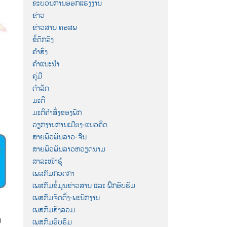
ຂະບວນການອອກແຮງງານ
ຂ່າວ
ຂ່າວສານ ຄອສພ
ຂໍ້ຕົກລົງ
ຄຳສັ່ງ
ຄຳແນະນຳ
ຄູ່ມື
ດຳລັດ
ມະຕິ
ມະຕິຄຳສັ່ງຂອງພັກ
ວຽກງານການເມືອງ-ແນວຄິດ
ສາຍພົວພັນລາວ-ຈີນ
ສາຍພົວພັນລາວຫວຽດນາມ
ສາລະໜ້າຮູ້
ເພສກົມກວດກາ
ເພສກົມຂໍ້ມູນຂ່າວສານ ແລະ ຝຶກອົບຮົມ
ເພສກົມຈັດຕັ້ງ-ພະນັກງານ
ເພສກົມສັງລວມ
​
ເພສກົມອົບຮົມ