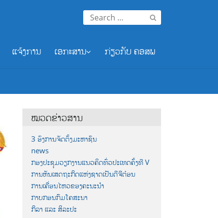
Search
for:
ແຈ້ງການ
ເອກະສານ
ກ່ຽວກັບ ຄອສພ
ໝວດຂ່າວສານ
3 ອົງການຈັດຕັ້ງມະຫາຊົນ
news
ກອງປະຊຸມວຽກງານແນວຄິດທົ່ວປະເທດຄັ້ງທີ V
ການຫັນເສດຖະກິດແຫ່ງຊາດເປັນດີຈີຕ໋ອນ
ການເຄື່ອນໄຫວຂອງຄະນະນຳ
ກາບກອນກົມໂຄສະນາ
ກິລາ ແລະ ສິລະປະ