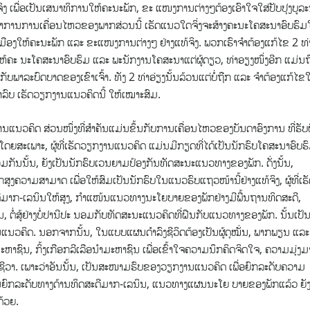
ຈິງ ເພື່ອເປັນເສນາທິການໃຫ້ຄະນະພັກ, ຂະ ແໜງການຕ່າງໆຕ້ອງເອົາໃຈໃສ່ປັບປຸງບູລ
ານການເຄື່ອນໄຫວຂອງພາກສ່ວນນີ້ ເຮັດແນວໃດຈິ່ງຈະສ້າງຄະນະໂຄສະນາອົບຮົມ
ງໃຫ້ຄະນະພັກ ແລະ ຂະແໜງການຕ່າງໆ ຢ່າງແທ້ຈິງ. ພວກເຮົາ​ຈຳຕ້ອງແກ້ໄຂ 2 ທ່
ດໃຫ້ຄະ ນະໂຄສະນາອົບຮົມ ແລະ ພະນັກງານໂຄສະນາແຕ່ຜູ້ດຽວ, ທ່າອຽງໜຶ່ງອີກ ແມ່ນຖ
ກກັບພາລະບົດບາດຂອງເຂົາເຈົ້າ. ທັງ 2 ທ່າອ່ຽງນັ້ນລ້ວນແຕ່ບໍ່ຖືກ ແລະ ຈຳຕ້ອງແກ້ໄຂໃ
າລົບ ເຮັດວຽກງານແນວຄິດ​ນີ້ ໃຫ້​ເໝາະ​ສົມ.
​ແນວ​ຄິດ ສ່ວນ​ໜຶ່ງ​ທີ່​ສຳ​ຄັນ​ແມ່ນ​ຂຶ້ນ​ກັບ​ການ​ເຄື່ອນ​ໄຫວ​ຂອງ​ບັນ​ດາ​ອົງ​ການ ທີ່​ຮັບ​ຜ
​ນີ້​ໂດຍ​ສະ​ເພາະ, ຜູ້ທີ່ເຮັດວຽກງານແນວຄິດ ແມ່ນມີກຽດທີ່ໄດ້ເປັນນັກຮົບໂຄສະນາອົບຮ
ນນັ້ນ, ຍັງເປັນນັກຮົບເວນຍາມປ້ອງກັນທັດສະນະແນວທາງຂອງພັກ. ດັ່ງນັ້ນ,
ສູງຄວາມສາມາດ ເພື່ອໃຫ້ສົມເປັນນັກຮົບໃນແນວຮົບແຖວໜ້ານີ້ຢ່າງແທ້ຈິງ, ຜູ້ທີ່ເຮ
ສະດີມາກ-ເລນິນໃຫ້ສູງ, ກໍາແໜ້ນແນວທາງນະໂຍບາຍຂອງພັກຢ່າງມີພື້ນຖານທິດສະດີ,
 ຕໍ່ສູ້ຢ່າງບໍ່ປານີປະ ນອມກັບທັດສະນະແນວຄິດທີ່ຝືນກັບແນວ​ທາງ​ຂອງ​ພັກ. ນັ້ນເປັ
ານແນວຄິດ. ນອກຈາກນັ້ນ, ໃນແບບແຜນດຳລົງຊີວິດຕ້ອງເປັນຜູ້ດຸ​ໝັ່ນ, ພາກພຽນ ແລະ
ຊົນ, ກິ້ງເກືອກລີເລືອນຳມະຫາຊົນ ເພື່ອເຂົ້າໃຈຄວາມນຶກຄິດຈິດໃຈ, ຄວາມມຸ່ງມ
ວິດຊີວາ. ເພາະວ່າອັນນັ້ນ, ເປັນສະໜາມຮົບຂອງວຽກງານແນວຄິດ ເພື່ອຍົກລະດັບຄວາມ
ນຍົກລະດັບທາງດ້ານທິດສະດີມາກ-ເລນິນ, ແນວທາງແຜນນະໂຍ ບາຍຂອງພັກແລ້ວ ຍັ
ດ້ວຍ.