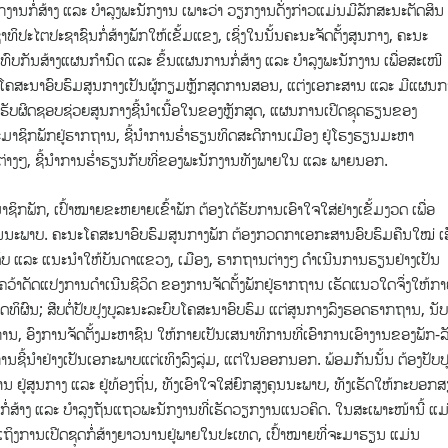
ງານກໍ່ສ້າງ ແລະ ບຳລຸງພະນັກງານ ເພາະວ່າ ວຽກງານດັ່ງກ່າວແມ່ນມີລັກສະນະຕັດສິນ
ະໄຕປະຊາຊົນກໍ່ສ້າງພັກໃຫ້ເຂັ້ມແຂງ, ເຊິ່ງໃນນັ້ນຄະນະຈັດຕັ້ງສູນກາງ, ຄະນະ
ບກັນສ້າງແຜນກຳນົດ ແລະ ຂຶ້ນແຜນການກໍ່ສ້າງ ແລະ ບຳລຸງພະນັກງານ ເພື່ອສະເໜີ
ະໂຄສະນາອົບຮົມສູນກາງເປັນຜູ້ກຽມຫຼັກສູດການສອນ, ແຕ່ງເອກະສານ ແລະ ມີແຜນ
ຮັບຜິດຊອບຊ່ວຍສູນກາງຊີ້ນໍາເນື້ອໃນຂອງຫຼັກສູດ, ແຜນການເປີດຊຸດຮຽນຂອງ
ຊິກພັກຢູ່ຮາກຖານ, ຊີ້ນໍາການຮໍ່າຮຽນທິດສະດີການເມືອງ ຢູ່ໂຮງຮຽນມະຫາ
າງໆ, ຊີ້ນໍາການຮໍ່າຮຽນກັບທີ່ຂອງພະນັກງານທັງພາຍໃນ ແລະ ພາຍນອກ.
ິກພັກ, ເປົ້າໝາຍຂະຫຍາຍເຂົ້າພັກ ຕ້ອງໄດ້ຮັບການເອົາໃຈໃສ່ຢ່າງເຂັ້ມງວດ ເພື່ອ
ຸນນະພາບ
. ຄະນະໂຄສະນາອົບຮົມສູນກາງພັກ ຕ້ອງກວດກາເອກະສານອົບຮົມຄືນໃໝ່ ເ
ດັບ ແລະ ແນະນໍາໃຫ້ບັນ​ດາແຂວງ, ເມືອງ, ຮາກຖານຕ່າງໆ ດຳເນີນການຮຽນຢ່າງເປັນ
ຄົ້ນຄວ້າດັດແປງການດຳເນີນຊີວິດ ຂອງການຈັດຕັ້ງພັກຢູ່ຮາກຖານ ເຮັດແນວໃດຈຶ່ງໃຫ້ກ
ດທິຜົນ; ສືບຕໍ່ປັບປຸງບູລະນະລະບົບໂຄສະນາອົບຮົມ ແຕ່ສູນກາງລົງຮອດຮາກຖານ, ນັບ
 ອົງການຈັດຕັ້ງມະຫາຊົນ ໃຫ້ກາຍເປັນເສນາທິການທີ່ເອົາການເອົາງານຂອງພັກ-ລ
້ນຳຢ່າງເປັນເອກະພາບແຕ່ເທິງລົງລຸ່ມ, ແຕ່ໃນອອກນອກ. ພ້ອມກັນນັ້ນ ຕ້ອງປັບປ
ານ ຢູ່ສູນກາງ ແລະ ຢູ່ທ້ອງຖິ່ນ, ທັງເອົາໃຈໃສ່ຍົກສູງຄຸນນະພາບ, ທັງເຮັດໃຫ້ກະບອກສ
ອງກໍ່ສ້າງ ແລະ ບຳລຸງຖັນແຖວພະນັກງານທີ່ເຮັດວຽກງານແນວຄິດ. ໃນສະເພາະໜ້ານີ້ ແມ
ປເຖິງການເປີດຊຸດກໍ່ສ້າງຍາວນານຢູ່ພາຍໃນປະເທດ, ເປົ້າໝາຍທີ່ຈະມາຮຽນ ແມ່ນ