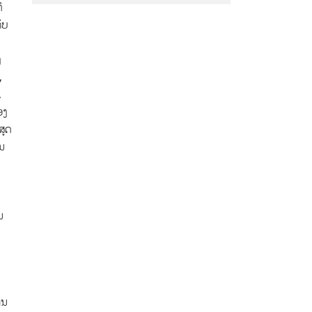
ິ
ັບ
ງ
,
,
ອງ
ສູດ
ນ
ນ
ານ