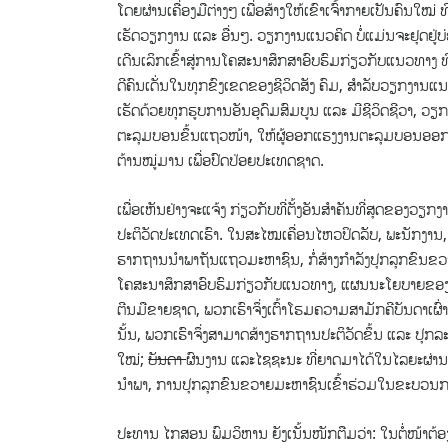
ໂດຍຜ່ານເຄື່ອງມືຕ່າງໆ ເພື່ອສ້າງໃຫ້ເຂົາເຈົ້າກາຍເປັນຄົນ
ເຮັດວຽກງານ ແລະ ອື່ນໆ. ວຽກງານແນວຄິດ ບໍ່ແມ່ນຈະຢຸດຢູ່ບ
ເດີນເລິກເຂົ້າສູ່ການໂຄສະນາສຶກສາອົບຮົມກ່ຽວກັບແນວທາງ 
ດີຄົນເດັ່ນໃນທຸກຂົງເຂດຂອງຊີວິດສັງ ຄົມ, ສໍາລັບວຽກງານແນວຄິ
ເຮັດດ້ວຍທຸກຮູບການອັນອຸດົມສົມບູນ ແລະ ມີຊີວິດຊີວາ, ວຽກ
ຕະລຸມບອນຂຶ້ນແຖວໜ້າ, ໃຫ້ຜູ້ອອກແຮງງານຕະລຸມບອນອອກສູ່
ຕ້ານໝູ່ມານ ເພື່ອປົດປ່ອຍປະ​ເທດຊາດ.
ເພື່ອເຫັນຢ່າງຈະແຈ້ງ ກ່ຽວກັບທີ່ຕັ້ງອັນສຳຄັນທີ່ສຸດຂອງວຽ
ປະຕິວັດປະເທດເຮົາ. ໃນສະໄໝເຄື່ອນໄຫວປິດລັບ, ພະນັກງານ,
ຮາກຖານນຳພາຖັນແຖວມະຫາຊົນ, ກໍ່ສ້າງກຳລັງປຸກລຸກຂົນຂວາ
ໂຄສະນາສຶກສາອົບຮົມກ່ຽວກັບແນວທາງ, ແຜນນະໂຍບາຍຂອງພັກ ເພ
ຕີນມືຂາຍຊາດ, ພວກ​ເຮົາ​ຈຶ່ງເຕົ້າໂຮມຄວາມສາມັກຄີບັນດາເຜົ
ນັ້ນ, ພວກເຮົາຈຶ່ງສາມາດສ້າງຮາກຖານປະຕິວັດຂຶ້ນ ແລ​ະ ປຸກ​ລະ​ດົມ​ໃຫ
ໃໝ່;
ບັນ
ດາ
ຜົນງານ ແລະໄຊ​ຊະ​ນະ ​ທີ່​ຍາດ​ມາ​ໄດ້​ໃນ​ໄລ​ຍະ​ຜ
ນຳພາ, ການປຸກລຸກຂົນຂວາຍມະຫາຊົນເຂົ້າຮ່ວມໃນຂະບວນກ
ປະ​ທານ ໄກ​ສອນ ພົມ​ວິ​ຫານ ​ຍັງ​ເນັ້ນ​ໜັກ​ຕືມ​ວ່າ: ໃນ​ຕໍ່​ໜ