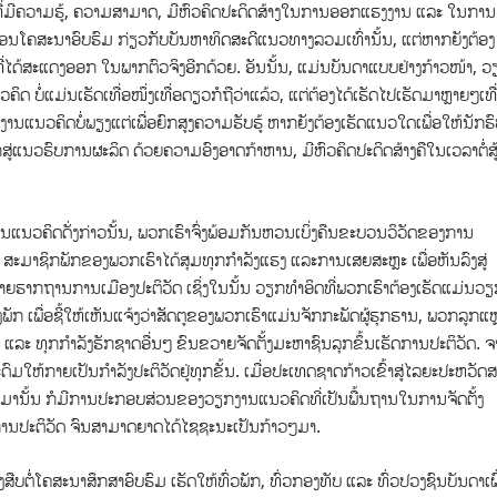
ໃໝ່ ທີ່ມີ​ຄວາມ​ຮູ້, ຄວາມສາມາດ, ມີຫົວຄິດປະດິດສ້າງໃນການອອກແຮງງານ ແລະ ໃນການ
່ອນໂຄສະນາອົບຮົມ ກ່ຽວກັບບັນຫາທິດສະດີແນວທາງລວມເທົ່ານັ້ນ, ​ແຕ່ຫາກຍັງຕ້ອງ
ທີ່ໄດ້ສະແດງອອກ ໃນພາກຕົວຈິງອີກດ້ວຍ. ອັນນັ້ນ, ແມ່ນບັນດາແບບຢ່າງກ້າວໜ້າ, 
ດ ບໍ່ແມ່ນເຮັດເທື່ອໜຶ່ງເທື່ອດຽວກໍຖືວ່າແລ້ວ, ແຕ່ຕ້ອງ​ໄດ້ເຮັດໄປເຮັດມາຫຼາຍໆເທື
ງານແນວຄິດບໍ່ພຽງແຕ່ເພື່ອຍົກສູງຄວາມຮັບຮູ້ ຫາກຍັງຕ້ອງເຮັດແນວໃດເພື່ອໃຫ້ນັກຮ
ແນວຮົບການຜະລິດ ດ້ວຍຄວາມອົງອາດກ້າຫານ, ມີຫົວຄິດປະດິດສ້າງຄືໃນເວລາຕໍ່ສູ
ກງານແນວຄິດດັ່ງກ່າວນັ້ນ, ພວກເຮົາຈົ່ງພ້ອມກັນຫວນເບິ່ງຄືນຂະບວນວິວັດຂອງການ
 ສະມາຊິກພັກຂອງພວກເຮົາໄດ້ສຸມທຸກກຳລັງແຮງ ແລະການເສຍສະຫຼະ ເພື່ອຫັນລົງສູ່
ຍຮາກຖານການເມືອງປະຕິວັດ ເຊິ່ງໃນນັ້ນ ວຽກທຳອິດທີ່ພວກເຮົາຕ້ອງເຮັດແມ່ນວ
ື່ອຊີ້ໃຫ້ເຫັນແຈ້ງວ່າສັດຕູຂອງພວກເຮົາແມ່ນຈັກກະພັດຜູ້ຮຸກຮານ, ພວກ​ລູກ​ແຫຼ
່າ ແລະ ທຸກກໍາລັງຮັກຊາດອື່ນໆ ຂົນຂວາຍຈັດຕັ້ງມະຫາຊົນລຸກຂຶ້ນເຮັດການປະຕິວັດ. 
້​ກາຍ​ເປັນ​ກຳ​ລັງ​ປະ​ຕິ​ວັດຢູ່ທຸກຂັ້ນ. ເມື່ອ​ປະ​ເທດ​ຊາດ​ກ້າວ​ເຂົ້າ​ສູ່​ໄລ​ຍະ​ປະ​ຫວັດ​ສ
່ານ​ມານັ້ນ ກໍ​ມີ​ການ​ປະ​ກອບ​ສ່ວນ​ຂອງວຽກ​ງານ​ແນວ​ຄິດທີ່ເປັນພື້ນຖານໃນການຈັດຕັ້ງ
ານປະຕິວັດ ຈົນສາມາດຍາດໄດ້ໄຊຊະນະເປັນກ້າວໆມາ
.
້າຕ້ອງສືບຕໍ່ໂຄສະນາສຶກສາອົບຮົມ ເຮັດໃຫ້ທົ່ວພັກ, ທົ່ວກອງທັບ ແລະ ທົ່ວປວງຊົນບັນດາເຜົ