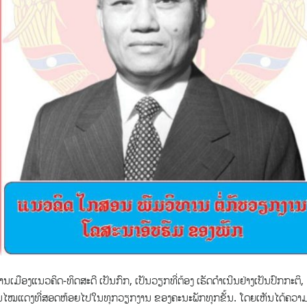
ນ​ເມືອງ​ແນວ​ຄິດ-ທິດ​ສະ​ດີ ​ເປັນ​ກົກ, ເປັນ​ວຽກ​ທີ່​ຕ້ອງ​ ເຮັດດຳເນີນຢ່າງ​ເປັນ​ປົກ​ກະ​ຕິ,
ສັ້ນ​ໄໝແດງທີ່​ສອດ​ຫ້ອຍ​ໄປ​ໃນ​ທຸກວຽກ​ງານ ຂອງຄະນະ​ພັກ​ທຸກ​ຂັ້ນ. ໂດຍ​ເຫັນ​ໄດ້​ຄວາມ