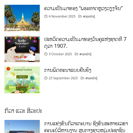
ຄວາມເປັນມາຂອງ “ພຣະທາດຫຼວງວຽງຈັນ”
4 November 2025
ສາລະໜ້າຮູ້
ປະຫວັດຄວາມເປັນມາຂອງວັນຄູແຫ່ງຊາດທີ 7
ຕຸລາ 1907.
3 October 2025
ສາລະໜ້າຮູ້
ການພັດທະນາແບບຍືນຍົງ
23 September 2025
ສາລະໜ້າຮູ້
ກິລາ ແລະ ສິລະປະ
ການແຂ່ງຂັນກິລາເຕະບານ ຊິງຂັນສະຫາຍເລຂາ
ຄະນະບໍລິຫານງານ ສູນກາງຊາວໜຸ່ມປະຊາຊົນ