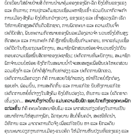
ບິດເບືອນໃສ່ຮ້າຍປ້າຍສີ ຕໍ່ການນໍາພາຄຸ້ມຄອງຂອງພັກ-ລັດ ຍັງບໍ່ທັນແຂງແຮງ
ແລະ ທັນການ; ການປຸກລະດົມຊວນເຊື່ອມະຫາຊົນເຂົ້າ ຮ່ວມບັນດາກິດຈະກຳ
ການເມືອງ-ສັງຄົມ ຍັງບໍ່ທັນກວ້າງຂວາງ, ແຂງແຮງ ແລະ ເຂົ້າສູ່ລວງເລິກ ເຮັດ
ໃຫ້ການຍົກສູງສະຕິຕື່ນຕົວຮັກຊາດ, ການພັດທະນາ ແລະ ຄວາມເປັນເຈົ້າ
ປະຕິບັດສິດ, ພັນທະຕາມກົດໝາຍຂອງພົນລະເມືອງລາວຈໍາ ນວນໜຶ່ງບໍ່ທັນສູງ;
ທັດສະນະ ແລະ ການກະທຳ ກໍຄື ຫຼັກໝັ້ນຊົນຊັ້ນກຳມະກອນ, ທາດແທ້ມູນເຊື້ອ
ປະຕິວັດໃນຖັນແຖວພະນັກງານ, ສະມາຊິກພັກສ່ວນໜ້ອຍຈຳນວນໜຶ່ງໄດ້ບັນ
ທອນຄວາມເຊື່ອໝັ້ນສັດທາຂອງປະຊາຊົນ; ປະກົດການທີ່ພະນັກງານ, ສະມາຊິກ
ພັກຈໍານວນບໍ່ໜ້ອຍ ຍັງຕົກໃນສະພາບນໍ້າໃຈເສຍສະຫຼະເພື່ອຜົນປະໂຫຍດສ່ວນ
ລວມຍັງຕໍ່າ ແລະ ບໍ່ກ້າຕໍ່ສູ້ຕ້ານກັບທ່າອ່ຽງ ແລະ ປະກົດການຜິດເຂວ,
ປະກົດການເລືອກວຽກ ກໍຄື ການສວຍໃຊ້ຕຳແໜ່ງ, ໜ້າທີ່ໂດຍບໍ່ຖືກຕ້ອງ,
ຊອບທຳ. ພ້ອມນັ້ນ, ການສະກັດກັ້ນ ແລະ ການແກ້ໄຂ ນັບທັງການແກ້ໄຂ
ປະກົດການຫຍໍ້ທໍ້ຕ່າງໆໃນສັງຄົມ ຍັງບໍ່ທັນວ່ອງໄວ, ທັນການ ແລະ ບໍ່ເດັດຂາດ
ເຂັ້ມງວດ…
ສະພາບດັ່ງກ່າວນັ້ນ ແມ່ນຄວາມຮັບຜິດ ຊອບໂດຍກົງຂອງຄະນະພັກ
ແຕ່ລະຂັ້ນ
ກໍຄື ຄະນະໂຄສະນາອົບຮົມ ແລະ ພາກສ່ວນກ່ຽວຂ້ອງໃນການເປັນ
ເສນາທິການໃຫ້ສູນກາງພັກ, ລັດຖະບານ ສືບຕໍ່ຄົ້ນຄວ້າ, ສະເໜີທິດນໍາ,
ວິທີການ ແລະ ມາດຕະການຕົວຈິງ ເພື່ອແກ້ໄຂບັນ ຫາ ແລະ ຍົກລະດັບ
ຄຸນນະພາບວຽກງານການເມືອງ-ແນວຄິດ ໃຫ້ມີການຫັນປ່ຽນທີ່ແຂງແຮງ ແລະ