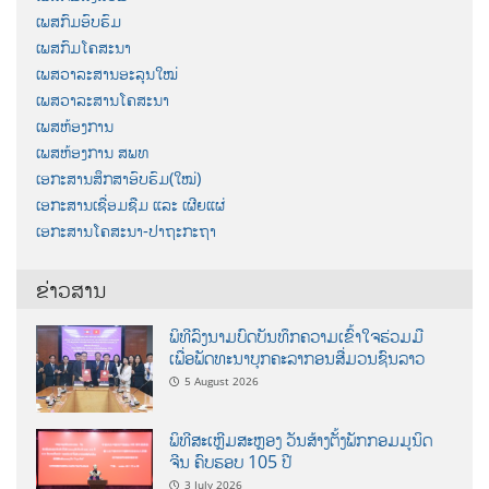
ເພສກົມອົບຮົມ
ເພສກົມໂຄສະນາ
ເພສວາລະສານອະລຸນໃໝ່
ເພສວາລະສານໂຄສະນາ
ເພສຫ້ອງການ
ເພສຫ້ອງການ ສພທ
ເອກະສານສຶກສາອົບຮົມ(ໃໝ່)
ເອກະສານເຊື່ອມຊືມ ແລະ ເຜີຍແຜ່
ເອກະສານໂຄສະນາ-ປາຖະກະຖາ
ຂ່າວສານ
ພິທີລົງນາມບົດບັນທຶກຄວາມເຂົ້າໃຈຮ່ວມມື
ເພື່ອພັດທະນາບຸກຄະລາກອນສື່ມວນຊົນລາວ
5 August 2026
ພິທີສະເຫຼີມສະຫຼອງ ວັນສ້າງຕັ້ງພັກກອມມູນິດ
ຈີນ ຄົບຮອບ 105 ປີ
3 July 2026