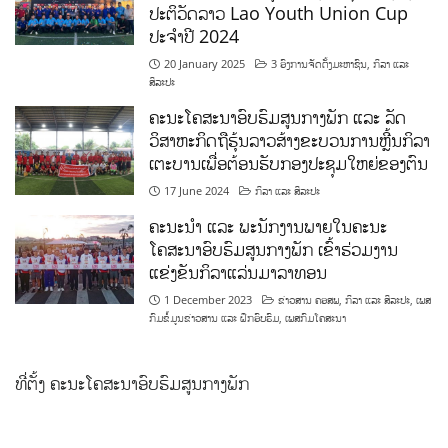
ປະຕິວັດລາວ Lao Youth Union Cup
ປະຈຳປີ 2024
20 January 2025
3 ອົງການຈັດຕັ້ງມະຫາຊົນ
,
ກິລາ ແລະ
ສິລະປະ
ຄະນະໂຄສະນາອົບຮົມສູນກາງພັກ ແລະ ລັດ
ວິສາຫະກິດຖືຮຸ້ນລາວສ້າງຂະບວນການຫຼີ້ນກິລາ
ເຕະບານເພື່ອຕ້ອນຮັບກອງປະຊຸມໃຫຍ່ຂອງຕົນ
17 June 2024
ກິລາ ແລະ ສິລະປະ
ຄະນະນຳ ແລະ ພະນັກງານພາຍໃນຄະນະ
ໂຄສະນາອົບຮົມສູນກາງພັກ ເຂົ້າຮ່ວມງານ
ແຂ່ງຂັນກິລາແລ່ນມາລາທອນ
1 December 2023
ຂ່າວສານ ຄອສພ
,
ກິລາ ແລະ ສິລະປະ
,
ເພສ
ກົມຂໍ້ມູນຂ່າວສານ ແລະ ຝຶກອົບຮົມ
,
ເພສກົມໂຄສະນາ
ທີ່ຕັ້ງ ຄະນະໂຄສະນາອົບຮົມສູນກາງພັກ