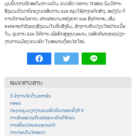
ມູນພື້ນຖານທິດສະດີມາກ-ເລນິນ, ແນວຄິດ ປະທານ ໄກສອນ ພົມວິຫານ
ສັງລວມບັນດາບົດຮຽນປະສົບການ ແລະ ໝູນໃຊ້ຢ່າງປະດິດສ້າງ, ສະດຸ້ງໄວ ຕໍ່
ການກໍກາລະໂອກາດ, ຜ່ານຜ່າຄວາມຫຍຸ້ງຍາກ ແລະ ສິ່ງທ້າທາຍ, ເສີມ
ຂະຫຍາຍກຳລັງແຮງສັງລວມໃນທົ່ວສັງຄົມ, ສ້າງການຫັນປ່ຽນໃໝ່ດ້ານເນື້ອ
ໃນ, ຮູບການ ແລະ ວິທີການ ເພື່ອຍົກສູງຄຸນນະພາບ, ປະສິດທິພາບຂອງວຽກ
ງານການເມືອງ-ແນວຄິດ ໃນສະພາບເງື່ອນໄຂໃໝ່.
ໝວດຂ່າວສານ
3 ອົງການຈັດຕັ້ງມະຫາຊົນ
news
ກອງປະຊຸມວຽກງານແນວຄິດທົ່ວປະເທດຄັ້ງທີ V
ການຫັນເສດຖະກິດແຫ່ງຊາດເປັນດີຈີຕ໋ອນ
ການເຄື່ອນໄຫວຂອງຄະນະນຳ
ກາບກອນກົມໂຄສະນາ