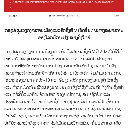
ກອງປະຊຸມວຽກງານການເມືອງແນວຄິດຄັ້ງທີ
V
ເປີດຂຶ້ນທ່າມກາງສະພາບການ
ຂອງໂລກມີການປ່ຽນແປງຄັ້ງໃຫຍ່
ກອງປະຊຸມວຽກງານການເມືອງ-ແນວຄິດທົ່ວປະເທດຄັ້ງທີ V ປີ 2022ໄດ້ຊີ້ໃຫ້
ເຫັນວ່າໃນສອງທົດສະວັດຂອງຕົ້ນສະຕະວັດ ທີ 21 ນີ້ ໂລກໄດ້ຜ່ານຫຼາຍ
ເຫດການທີ່ສໍາຄັນທາງດ້ານການເມືອງ,
ເສດຖະກິດ-ສັງຄົມ, ຄວາມໝັ້ນຄົງ,
ຄວາມກ້າວໜ້າດ້ານເຕັກນິກ-ເຕັກໂນໂລຊີ, ນະວັດຕະກຳ, ໄພທຳມະຊາດ, ການ
ລະບາດຂອງພະຍາດໂຄວິດ-19 ແລະ ອື່ນໆ; ໄດ້ສ້າງການປ່ຽນແປງທີ່ເລິກເຊິ່ງ
ແລະ ກ້າວກະໂດດໃນຊີວິດຂອງມວນມະນຸດ ເຊິ່ງໄດ້ສົ່ງຜົນກະທົບທັງດ້ານຕັ້ງໜ້າ
ແລະ ຫຍໍ້ທໍ້ຕໍ່ແນວຄິດ, ຈິດຕະສາດ ຂອງພະນັກງານ, ສະມາຊິກພັກ ແລະ
ປະຊາຊົນ ແຕ່ພາຍໃຕ້ການນໍາພາ-ຊີ້ນໍາ ຂອງສູນກາງພັກ, ຄວາມເປັນເຈົ້າການ
ແລະ ຄວາມຮັບຜິດຊອບຂອງຄະນະພັກແຕ່ລະຂັ້ນ ກໍຄື ມູນເຊື້ອຄວາມສາມັກຄີ,
ນໍ້າໃຈຮັກຊາດ, ຄວາມເປັນເຈົ້າການ ຂອງປະຊາຊົນລາວບັນດາເຜົ່າ, ການນໍາພາ
ປະຕິບັດສອງໜ້າທີ່ຍຸດທະສາດ ສືບຕໍ່ມີຄວາມໜັກແໜ້ນ, ເຂັ້ມແຂງ ແລະ ເຕີບ