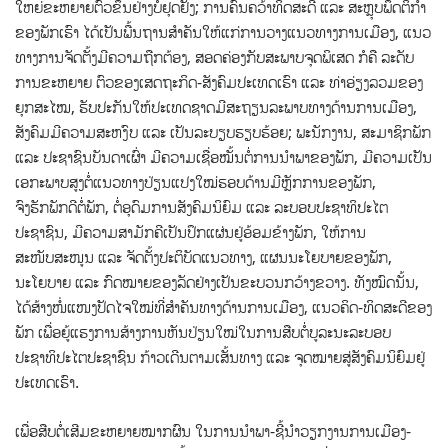
ໃຫຍ່ຂະຫຍາຍຕົວຂຶ້ນຢ່າງບໍ່ຢຸດຢັ້ງ; ການຄົ້ນຄວ້າທິດສະດີ ແລະ ສະຫຼຸບພຶດຕິກຳ
ຂອງພັກເຮົາ ໄດ້ເປັນພື້ນຖານສໍາຄັນໃຫ້ແກ່ການວາງແນວທາງການເມືອງ, ແນວ
ທາງການຈັດຕັ້ງມີຄວາມຖືກຕ້ອງ, ສອດຄ່ອງກັບສະພາບຈຸດພິເສດ ກໍຄື ລະດັບ
ການຂະຫຍາຍ ຕົວຂອງເສດຖະກິດ-ສັງຄົມປະເທດເຮົາ ແລະ ທ່າອ່ຽງລວມຂອງ
ຍຸກສະໄໝ, ຮັບປະກັນໃຫ້ປະເທດຊາດມີສະຖຽນລະພາບທາງດ້ານການເມືອງ,
ສັງຄົມມີຄວາມສະຫງົບ ແລະ ເປັນລະບຽບຮຽບຮ້ອຍ; ພະນັກງານ, ສະມາຊິກພັກ
ແລະ ປະຊາຊົນບັນດາເຜົ່າ ມີຄວາມເຊື່ອໝັ້ນຕໍ່ການນໍາພາຂອງພັກ, ມີຄວາມເປັນ
ເອກະພາບສູງຕໍ່ແນວທາງປ່ຽນແປງໃໝ່ຮອບດ້ານມີຫຼັກການຂອງພັກ,
ຈົງຮັກພັກດີຕໍ່ພັກ, ຕໍ່ອຸດົມການສັງຄົມນິຍົມ ແລະ ລະບອບປະຊາທິປະໄຕ
ປະຊາຊົນ, ມີຄວາມສາມັກຄີເປັນປຶກແຜ່ນຢູ່ອ້ອມຂ້າງພັກ, ໃຫ້ການ
ສະໜັບສະໜູນ ແລະ ຈັດຕັ້ງປະຕິບັດແນວທາງ, ແຜນນະໂຍບາຍຂອງພັກ,
ນະໂຍບາຍ ແລະ ກົດໝາຍຂອງລັດຢ່າງເປັນຂະບວນກວ້າງຂວາງ. ທັງໝົດນັ້ນ,
ໄດ້ສ້າງໜໍ່ແໜງປັດໄຈໃໝ່ທີ່ສໍາຄັນທາງດ້ານການເມືອງ, ແນວຄິດ-ທິດສະດີຂອງ
ພັກ ເພື່ອຍູ້ແຮງການສ້າງການຫັນປ່ຽນໃໝ່ໃນການສືບຕໍ່ບູລະນະລະບອບ
ປະຊາທິປະໄຕປະຊາຊົນ ກ້າວເດີນຕາມເສັ້ນທາງ ແລະ ຈຸດໝາຍສູ່ສັງຄົມນິຍົມຢູ່
ປະເທດເຮົາ.
ເພື່ອສືບຕໍ່ເສີມຂະຫຍາຍໝາກຜົນ ໃນການນຳພາ-ຊີ້ນຳວຽກງານການເມືອງ-