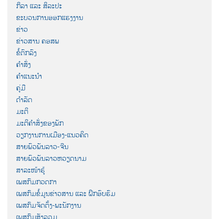
ກິລາ ແລະ ສິລະປະ
ຂະບວນການອອກແຮງງານ
ຂ່າວ
ຂ່າວສານ ຄອສພ
ຂໍ້ຕົກລົງ
ຄຳສັ່ງ
ຄຳແນະນຳ
ຄູ່ມື
ດຳລັດ
ມະຕິ
ມະຕິຄຳສັ່ງຂອງພັກ
ວຽກງານການເມືອງ-ແນວຄິດ
ສາຍພົວພັນລາວ-ຈີນ
ສາຍພົວພັນລາວຫວຽດນາມ
ສາລະໜ້າຮູ້
ເພສກົມກວດກາ
ເພສກົມຂໍ້ມູນຂ່າວສານ ແລະ ຝຶກອົບຮົມ
ເພສກົມຈັດຕັ້ງ-ພະນັກງານ
ເພສກົມສັງລວມ