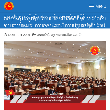
Skip
MENU
to
content
ຄະນະໂຄສະນາອົບຮົມສູນກາງພັກປະຊາຊົນປະຕິວັດລາວ
ກອງປະຊຸມວຽກງານການເມືອງແນວຄິດຄັ້ງທີ V ເປີດຂຶ້ນ
ທ່າມກາງສະພາບການຂອງໂລກມີການປ່ຽນແປງຄັ້ງໃຫຍ່
6 October 2025
ສາລະໜ້າຮູ້
,
ວຽກງານການເມືອງ-ແນວຄິດ