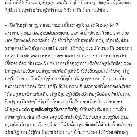
ສາມັກຄີເປັນປຶກແຜ່ນ, ສ້າງຊາດລາວໃຫ້ມັ່ງຄັ່ງເຂັ້ມແຂງ, ປະຊາຊົນຮັ່ງມີຜາສຸກ,
ສັງຄົມມີປະຊາທິປະໄຕ, ຍຸຕິທຳ ແລະ ສີວິໄລ ເປັນພື້ນຖານສໍາຄັນ.
– ເພື່ອບັນລຸທິດທາງ, ຄາດໝາຍລວມນັ້ນ ກອງປະຊຸມໄດ້ຮັບຮອງເອົາ 7
ວຽກງານຈຸດສຸມ ເພື່ອສູ້ຊົນຜັນຂະຫຍາຍ ແລະ ຈັດຕັ້ງປະຕິບັດໃຫ້ເປັນຈິງ ໂດຍ
ມອບໃຫ້ຄະນະພັກແຕ່ລະຂັ້ນ ຊີ້ນໍາຈັດຕັ້ງດໍາເນີນການຄົ້ນຄວ້າ, ເຊື່ອມຊຶມຜັນ
ຂະຫຍາຍເນື້ອໃນດັ່ງກ່າວໃຫ້ເປັນລະບົບ, ເລິກເຊິ່ງ ແລະ ມີຄວາມເປັນເອກະພາບ
ກັນສູງ ໂດຍສະເພາະແມ່ນບັນດາສະຫາຍສະມາຊິກພັກ, ພະນັກງານ ຕ້ອງເປັນ
ເຈົ້າການກຳແໜ້ນ ແລະ ຜັນຂະຫຍາຍເຂົ້າສູ່ວຽກງານຕົວຈິງຢ່າງປະດິດສ້າງ ແລະ
ຍົກສູງຄວາມເປັນແບບຢ່າງນໍາໜ້າຈັດຕັ້ງປະຕິບັດໃຫ້ເປັນຮູບປະທໍາຕົວຈິງ. ເຖິງ
ຢ່າງໃດກໍຕາມ ເມື່ອເວົ້າເຖິງບັນຫາທີ່ຕັ້ງຂຶ້ນ ຕໍ່ວຽກງານການເມືອງ-ແນວຄິດ,
ສະຫາຍເລຂາທິການໃຫຍ່ ໄດ້ຊີ້ໃຫ້ເຫັນຄວາມຮັບຜິດຊອບທີ່ບໍ່ອາດຈະປະຕິເສດ
ໄດ້ຂອງຄະນະພັກແຕ່ລະຂັ້ນ ເຊິ່ງເລັ່ງທວງໃຫ້ພັກເຮົາ ຕ້ອງຮີບຮ້ອນດໍາເນີນການ
ປັບປຸງ, ແກ້ໄຂຢ່າງຈິງຈັງ ເປັນຕົ້ນແມ່ນເນື້ອໃນການເຄື່ອນໄຫວດ້ານການ
ເມືອງ-ແນວຄິດ
ຫຼາຍອັນຫ່າງເຫີນຈາກຕົວຈິງ
, ບໍ່ທັນອຸດົມສົມບູນ; ການຄົ້ນ
ຄວ້າທາງດ້ານທິດສະດີ ແລະ ສະຫຼຸບພຶດຕິກຳ ຍັງບໍ່ທັນຕອບສະ ໜອງກັບຄວາມ
ຮຽກຮ້ອງຕ້ອງການ, ມີຫຼາຍບັນຫາທີ່ເປັນພື້ນຖານທິດສະດີບໍ່ທັນໄດ້ຄົ້ນຄວ້າຢ່າງ
ເລິກເຊິ່ງ; ການຕໍ່ສູ້ຕ້ານບັນດາປະກົດການຫຍໍ້ທໍ້, ການຕອບໂຕ້ຕໍ່ຖ້ອຍທຳນອງ