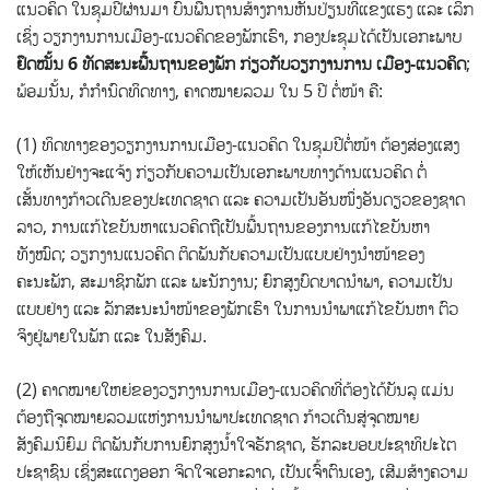
ແນວຄິດ ໃນຊຸມປີຜ່ານມາ ບົນພື້ນຖານສ້າງການຫັນປ່ຽນທີ່ແຂງແຮງ ແລະ ເລິກ
ເຊິ່ງ ວຽກງານການເມືອງ-ແນວຄິດຂອງພັກເຮົາ, ກອງປະຊຸມໄດ້ເປັນເອກະພາບ
ຢຶດໝັ້ນ 6 ທັດສະນະພື້ນຖານຂອງພັກ ກ່ຽວກັບວຽກງານການ ເມືອງ-ແນວຄິດ
;
ພ້ອມນັ້ນ, ກໍກຳນົດທິດທາງ, ຄາດໝາຍລວມ ໃນ 5 ປີ ຕໍ່ໜ້າ ຄື:
(1) ທິດທາງຂອງວຽກງານການເມືອງ-ແນວຄິດ ໃນຊຸມປີຕໍ່ໜ້າ ຕ້ອງສ່ອງແສງ
ໃຫ້ເຫັນຢ່າງຈະແຈ້ງ ກ່ຽວກັບຄວາມເປັນເອກະພາບທາງດ້ານແນວຄິດ ຕໍ່
ເສັ້ນທາງກ້າວເດີນຂອງປະເທດຊາດ ແລະ ຄວາມເປັນອັນໜຶ່ງອັນດຽວຂອງຊາດ
ລາວ, ການແກ້ໄຂບັນຫາແນວຄິດຖືເປັນພື້ນຖານຂອງການແກ້ໄຂບັນຫາ
ທັງໝົດ; ວຽກງານແນວຄິດ ຕິດພັນກັບຄວາມເປັນແບບຢ່າງນໍາໜ້າຂອງ
ຄະນະພັກ, ສະມາຊິກພັກ ແລະ ພະນັກງານ; ຍົກສູງບົດບາດນໍາພາ, ຄວາມເປັນ
ແບບຢ່າງ ແລະ ລັກສະນະນໍາໜ້າຂອງພັກເຮົາ ໃນການນໍາພາແກ້ໄຂບັນຫາ ຕົວ
ຈິງຢູ່ພາຍໃນພັກ ແລະ ໃນສັງຄົມ.
(2) ຄາດໝາຍໃຫຍ່ຂອງວຽກງານການເມືອງ-ແນວຄິດທີ່ຕ້ອງໄດ້ບັນລຸ ແມ່ນ
ຕ້ອງຖືຈຸດໝາຍລວມແຫ່ງການນໍາພາປະເທດຊາດ ກ້າວເດີນສູ່ຈຸດໝາຍ
ສັງຄົມນິຍົມ ຕິດພັນກັບການຍົກສູງນໍ້າໃຈຮັກຊາດ, ຮັກລະບອບປະຊາທິປະໄຕ
ປະຊາຊົນ ເຊິ່ງສະແດງອອກ ຈິດໃຈເອກະລາດ, ເປັນເຈົ້າຕົນເອງ, ເສີມສ້າງຄວາມ