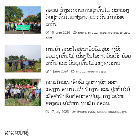
ຄອສພ ສ້າງຂະບວນການປູກຕົ້ນໄມ້ ສະຫລອງ
ວັນປູກຕົ້ນໄມ້ແຫ່ງຊາດ ແລະ ວັນເດັກນ້ອຍ
ສາກົນ
10 June 2026
news
,
ຂະບວນການອອກແຮງງານ
,
ຂ່າວສານ
ຄອສພ
ການນໍາ ຄະນະໂຄສະນາອົບຮົມສູນກາງພັກ
ຮ່ວມປູກຕົ້ນໄມ້ ເນື່ອງໃນໂອກາດວັນເດັກນ້ອຍ
ສາກົນ ແລະ ວັນປູກຕົ້ນໄມ້ແຫ່ງຊາດລາວ
1 June 2024
ຂະບວນການອອກແຮງງານ
ຄະນະໂຄສະນາອົບຮົມສູນກາງພັກ ອອກ
ແຮງງານອານາໄມສໍາ ນັກງານ ແລະ ປູກຕົ້ນໄມ້
ເພື່ອຂໍ່ານັບຮັບຕ້ອນກອງປະຊຸມກາງ ສະໄໝ
ຂອງຄະນະບໍລິຫານງານພັກ ຄອສພ.
17 July 2023
ຂ່າວສານ ຄອສພ
,
ຂະບວນການອອກແຮງງານ
ສາລະໜ້າຮູ້