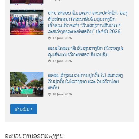
ທ່ານ ສາຄອນ ພົມມະລາດ ຄະນະປະຈໍາພັກ, ຮອງ
ຫົວໜ້າຄະນະໂຄສະນາອົບຮົມສູນກາງພັກ
ເຂົ້າຮ່ວມກິດຈະກຳ “ວັນແຫ່ງການສົນທະນາ
ລະຫວ່າງອາລະຍະທຳສາກົນ” ປະຈຳປີ 2026
17 June 2026
ຄະນະໂຄສະນາອົບຮົມສູນກາງພັກ ເປີດກອງປະ
ຊຸມສຳມະນາວິທະຍາສາດ ສຶ່ມວນຊົນ
17 June 2026
ຄອສພ ສ້າງຂະບວນການປູກຕົ້ນໄມ້ ສະຫລອງ
ວັນປູກຕົ້ນໄມ້ແຫ່ງຊາດ ແລະ ວັນເດັກນ້ອຍ
ສາກົນ
10 June 2026
ອ່ານເພີ່ມ
ຂະບວນການອອກແຮງງານ