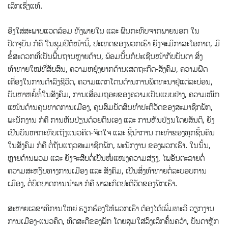
ເລິກເຊິ່ງແທ້.
ອີງໃສ່ສະພາບແວດລ້ອມ ທັງພາຍໃນ ແລະ ຜົນກະທົບຈາກພາຍນອກ ໃນ
ປັດຈຸບັນ ກໍຄື ໃນຊຸມປີຕໍ່ໜ້ານີ້, ປະເທດຂອງພວກເຮົາ ຍັງຈະມີກາລະໂອກາດ, ມີ
ຂໍ້ສະດວກທີ່ເປັນພື້ນຖານຫຼາຍດ້ານ, ພ້ອມນັ້ນກໍປະເຊີນໜ້າກັບບັນດາ ສິ່ງ
ທ້າທາຍໃໝ່ທີ່ສັບສົນ, ຄວາມຫຍຸ້ງຍາກດ້ານເສດຖະກິດ-ສັງຄົມ, ຄວາມຝືດ
ເຄື່ອງໃນການດໍາລົງຊີວິດ, ຄວາມແຕກໂຕນດ້ານການພັດທະນາຢູ່ແຕ່ລະບ່ອນ,
ບັນຫາຫຍໍ້ທໍ້ໃນສັງຄົມ, ການເສື່ອມຖອຍຂອງຄວາມເປັນແບບຢ່າງ, ຄວາມໜັກ
ແໜ້ນດ້ານຄຸນທາດການເມືອງ, ຄຸນສົມບັດສິນທຳປະຕິວັດຂອງສະມາຊິກພັກ,
ພະນັກງານ ກໍຄື ການຫັນປ່ຽນດ້ວຍຕົນເອງ ແລະ ການຫັນປ່ຽນໂດຍສັນຕິ, ຍັງ
ເປັນບັນຫາກະທົບເຖິງແນວຄິດ-ຈິດໃຈ ແລະ ຊີ້ນໍາການ ກະທໍາຂອງທຸກຊັ້ນຄົນ
ໃນສັງຄົມ ກໍຄື ຕໍ່ຖັນແຖວສະມາຊິກພັກ, ພະນັກງານ ຂອງພວກເຮົາ. ໃນນັ້ນ,
ຫຼາຍດ້ານພວມ ແລະ ຍັງຈະສືບຕໍ່ເປັນໜໍ່ແໜງຄວາມສ່ຽງ, ໄພອັນຕະລາຍຕໍ່
ຄວາມສະຫງົບທາງການເມືອງ ແລະ ສັງຄົມ, ເປັນສິ່ງທ້າທາຍຕໍ່ລະບອບການ
ເມືອງ, ຕໍ່ບົດບາດການນໍາພາ ກໍຄື ພາລະກິດປະຕິວັດຂອງພັກເຮົາ.
ສະຫາຍເລຂາທິການໃຫຍ່ ຮຽກຮ້ອງໃຫ້ພວກເຮົາ ຕ້ອງໄດ້ເພີ່ມທະວີ ວຽກງານ
ການເມືອງ-ແນວຄິດ, ທິດສະດີຂອງພັກ ໂດຍສຸມໃສ່ລົງເລິກຄົ້ນຄວ້າ, ບັນດາຫຼັກ