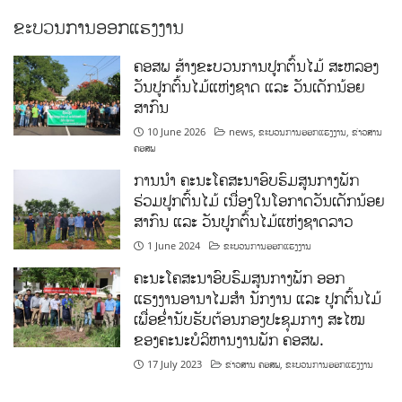
ຂະບວນການອອກແຮງງານ
ຄອສພ ສ້າງຂະບວນການປູກຕົ້ນໄມ້ ສະຫລອງ
ວັນປູກຕົ້ນໄມ້ແຫ່ງຊາດ ແລະ ວັນເດັກນ້ອຍ
ສາກົນ
10 June 2026
news
,
ຂະບວນການອອກແຮງງານ
,
ຂ່າວສານ
ຄອສພ
ການນໍາ ຄະນະໂຄສະນາອົບຮົມສູນກາງພັກ
ຮ່ວມປູກຕົ້ນໄມ້ ເນື່ອງໃນໂອກາດວັນເດັກນ້ອຍ
ສາກົນ ແລະ ວັນປູກຕົ້ນໄມ້ແຫ່ງຊາດລາວ
1 June 2024
ຂະບວນການອອກແຮງງານ
ຄະນະໂຄສະນາອົບຮົມສູນກາງພັກ ອອກ
ແຮງງານອານາໄມສໍາ ນັກງານ ແລະ ປູກຕົ້ນໄມ້
ເພື່ອຂໍ່ານັບຮັບຕ້ອນກອງປະຊຸມກາງ ສະໄໝ
ຂອງຄະນະບໍລິຫານງານພັກ ຄອສພ.
17 July 2023
ຂ່າວສານ ຄອສພ
,
ຂະບວນການອອກແຮງງານ