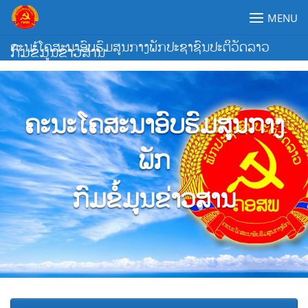
Skip
MENU
to
content
ຄະນະໂຄສະນາອົບຮົມສູນກາງພັກປະຊາຊົນປະຕິວັດລາວ
ກົມຂໍ້ມູນຂ່າວສານ
ຄະນະໂຄສະນາອົບຮົມສູນກາງ
ພັກ
ກົມຂໍ້ມູນຂ່າວສານ