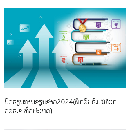
ບົດຮຽນການຂຽນຂ່າວ2024(ຝຶກອົບຮົມໃຫ້ແກ່
ຄອຮ.ຂ ທົ່ວປະເທດ)