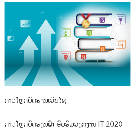
ດາວໂຫຼດບົດຮຽນເວັບໄຊ
ດາວໂຫຼດບົດຮຽນຝຶກອົບຮົມວຽກງານ IT 2020