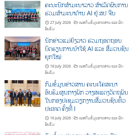
ຄະນະນັກສຳມະນາລາວ ສຳເລັດຜົນການ
ຮ່ວມສຳມະນາດ້ານ AI ຢູ່ ສປ ຈີນ
27 July 2026
ເພສກົມຂໍ້ມູນຂ່າວສານ ແລະ ຝຶກ
ອົບຮົມ
ນັກຂ່າວແມ່ຍິງລາວ ຮ່ວມຖອດຖອນ
ບົດຮຽນການນຳໃຊ້ AI ແລະ ສື່ມວນຊົນ
ຍຸກໃໝ່
18 July 2026
ເພສກົມຂໍ້ມູນຂ່າວສານ ແລະ ຝຶກ
ອົບຮົມ
ກົມຂໍ້ມູນຂ່າວສານ ຄະນະໂຄສະນາ
ອົບຮົມສູນກາງພັກ ວາງສະແດງວັດຖຸພັນ
ໃນກອງປະຊຸມວຽກງານສື່ມວນຊົນທົ່ວ
ປະເທດ ຄັ້ງທີ I
16 July 2026
ເພສກົມຂໍ້ມູນຂ່າວສານ ແລະ ຝຶກ
ອົບຮົມ