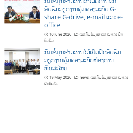
ກົມຂໍ້ມູນຂ່າວສານສຳເລັດການຝຶກ
ອົບຮົມວຽກງານຄຸ້ມຄອງລະບົບ G-
share G-drive, e-mail ແລະ e-
office
10 June 2026
ເພສກົມຂໍ້ມູນຂ່າວສານ ແລະ ຝຶກ
ອົບຮົມ
ກົມຂໍ້ມູນຂ່າວສານໄດ້ເປິດຝຶກອົບຮົມ
ວຽກງານຄຸ້ມຄອງລະບົບຫ້ອງການ
ທັນສະໄໝ
19 May 2026
news
,
ເພສກົມຂໍ້ມູນຂ່າວສານ ແລະ
ຝຶກອົບຮົມ