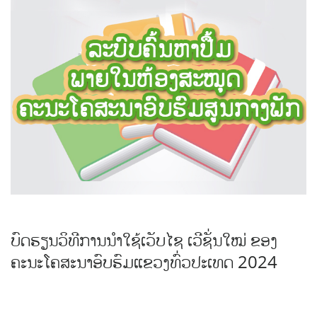
ບົດຮຽນວິທີການນຳໃຊ້ເວັບໄຊ ເວີຊັ່ນໃໝ່ ຂອງ
ຄະນະໂຄສະນາອົບຮົມແຂວງທົ່ວປະເທດ 2024