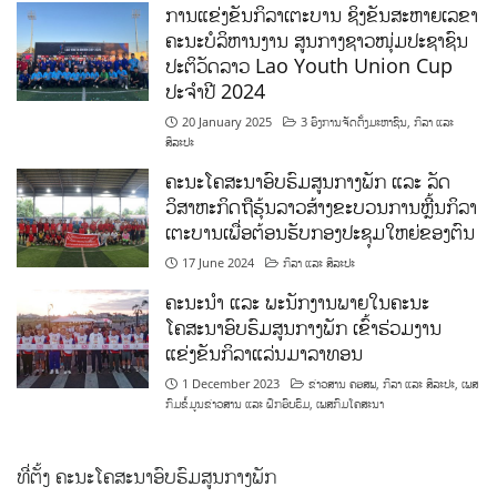
ການແຂ່ງຂັນກິລາເຕະບານ ຊິງຂັນສະຫາຍເລຂາ
ຄະນະບໍລິຫານງານ ສູນກາງຊາວໜຸ່ມປະຊາຊົນ
ປະຕິວັດລາວ Lao Youth Union Cup
ປະຈຳປີ 2024
20 January 2025
3 ອົງການຈັດຕັ້ງມະຫາຊົນ
,
ກິລາ ແລະ
ສິລະປະ
ຄະນະໂຄສະນາອົບຮົມສູນກາງພັກ ແລະ ລັດ
ວິສາຫະກິດຖືຮຸ້ນລາວສ້າງຂະບວນການຫຼີ້ນກິລາ
ເຕະບານເພື່ອຕ້ອນຮັບກອງປະຊຸມໃຫຍ່ຂອງຕົນ
17 June 2024
ກິລາ ແລະ ສິລະປະ
ຄະນະນຳ ແລະ ພະນັກງານພາຍໃນຄະນະ
ໂຄສະນາອົບຮົມສູນກາງພັກ ເຂົ້າຮ່ວມງານ
ແຂ່ງຂັນກິລາແລ່ນມາລາທອນ
1 December 2023
ຂ່າວສານ ຄອສພ
,
ກິລາ ແລະ ສິລະປະ
,
ເພສ
ກົມຂໍ້ມູນຂ່າວສານ ແລະ ຝຶກອົບຮົມ
,
ເພສກົມໂຄສະນາ
ທີ່ຕັ້ງ ຄະນະໂຄສະນາອົບຮົມສູນກາງພັກ