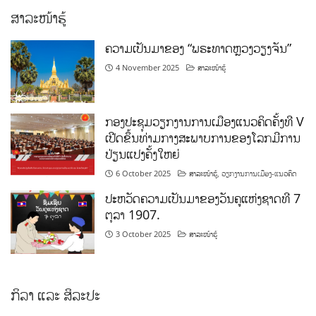
ສາລະໜ້າຮູ້
ຄວາມເປັນມາຂອງ “ພຣະທາດຫຼວງວຽງຈັນ”
4 November 2025
ສາລະໜ້າຮູ້
ກອງປະຊຸມວຽກງານການເມືອງແນວຄິດຄັ້ງທີ V
ເປີດຂຶ້ນທ່າມກາງສະພາບການຂອງໂລກມີການ
ປ່ຽນແປງຄັ້ງໃຫຍ່
6 October 2025
ສາລະໜ້າຮູ້
,
ວຽກງານການເມືອງ-ແນວຄິດ
ປະຫວັດຄວາມເປັນມາຂອງວັນຄູແຫ່ງຊາດທີ 7
ຕຸລາ 1907.
3 October 2025
ສາລະໜ້າຮູ້
ກິລາ ແລະ ສິລະປະ