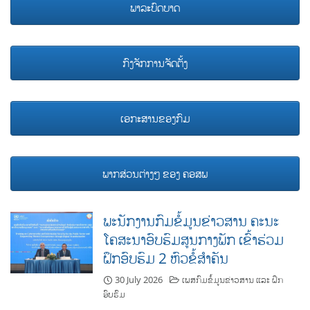
ພາລະບົດບາດ
ກົງຈັກການຈັດຕັ້ງ
ເອກະສານຂອງກົມ
ພາກສ່ວນຕ່າງໆ ຂອງ ຄອສພ
ພະນັກງານກົມຂໍ້ມູນຂ່າວສານ ຄະນະ
ໂຄສະນາອົບຮົມສູນກາງພັກ ເຂົ້າຮ່ວມ
ຝຶກອົບຮົມ 2 ຫົວຂໍ້ສຳຄັນ
30 July 2026
ເພສກົມຂໍ້ມູນຂ່າວສານ ແລະ ຝຶກ
ອົບຮົມ