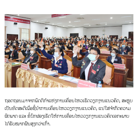
ຖອດຖອນມາຈາກພຶດຕິກຳແຫ່ງການເຄື່ອນໄຫວເຮັດວຽກງານແນວຄິດ, ສະຫຼຸບ
ເປັນທິດສະດີເພື່ອຊີ້ນຳການເຄື່ອນໄຫວວຽກງານແນວຄິດ, ແນ່ໃສ່ຈຳກັດຄວາມ
ຜິດພາດ ແລະ ຂໍ້ບົກຜ່ອງເຮັດໃຫ້ການເຄື່ອນໄຫວວຽກງານແນວຄິດເອກະພາບ
ໄດ້ຮັບໝາກຜົນສູງກວ່າເກົ່າ.