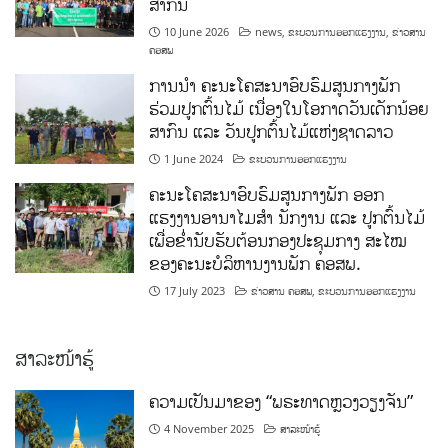
ສາກົນ
10 June 2026
news
,
ຂະບວນການອອກແຮງງານ
,
ຂ່າວສານ
ຄອສພ
ການນໍາ ຄະນະໂຄສະນາອົບຮົມສູນກາງພັກ
ຮ່ວມປູກຕົ້ນໄມ້ ເນື່ອງໃນໂອກາດວັນເດັກນ້ອຍ
ສາກົນ ແລະ ວັນປູກຕົ້ນໄມ້ແຫ່ງຊາດລາວ
1 June 2024
ຂະບວນການອອກແຮງງານ
ຄະນະໂຄສະນາອົບຮົມສູນກາງພັກ ອອກ
ແຮງງານອານາໄມສໍາ ນັກງານ ແລະ ປູກຕົ້ນໄມ້
ເພື່ອຂໍ່ານັບຮັບຕ້ອນກອງປະຊຸມກາງ ສະໄໝ
ຂອງຄະນະບໍລິຫານງານພັກ ຄອສພ.
17 July 2023
ຂ່າວສານ ຄອສພ
,
ຂະບວນການອອກແຮງງານ
ສາລະໜ້າຮູ້
ຄວາມເປັນມາຂອງ “ພຣະທາດຫຼວງວຽງຈັນ”
4 November 2025
ສາລະໜ້າຮູ້