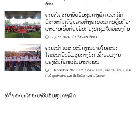
ສິລະປະ
ຄະນະໂຄສະນາອົບຮົມສູນກາງພັກ ແລະ ລັດ
ວິສາຫະກິດຖືຮຸ້ນລາວສ້າງຂະບວນການຫຼີ້ນກິລາ
ເຕະບານເພື່ອຕ້ອນຮັບກອງປະຊຸມໃຫຍ່ຂອງຕົນ
17 June 2024
ກິລາ ແລະ ສິລະປະ
ຄະນະນຳ ແລະ ພະນັກງານພາຍໃນຄະນະ
ໂຄສະນາອົບຮົມສູນກາງພັກ ເຂົ້າຮ່ວມງານ
ແຂ່ງຂັນກິລາແລ່ນມາລາທອນ
1 December 2023
ຂ່າວສານ ຄອສພ
,
ກິລາ ແລະ ສິລະປະ
,
ເພສ
ກົມຂໍ້ມູນຂ່າວສານ ແລະ ຝຶກອົບຮົມ
,
ເພສກົມໂຄສະນາ
ທີ່ຕັ້ງ ຄະນະໂຄສະນາອົບຮົມສູນກາງພັກ