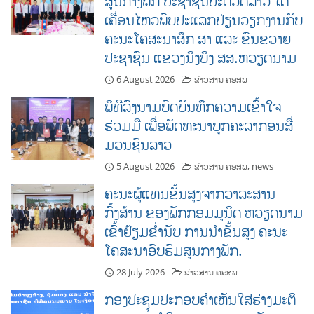
ສູນກາງພັກ ປະຊາຊົນປະຕິວັດລາວ ໄດ້
ເຄື່ອນໄຫວພົບປະແລກປ່ຽນວຽກງານກັບ
ຄະນະໂຄສະນາສຶກ ສາ ແລະ ຂົນຂວາຍ
ປະຊາຊົນ ແຂວງນິງບິງ ສສ.ຫວຽດນາມ
6 August 2026
ຂ່າວສານ ຄອສພ
ພິທີລົງນາມບົດບັນທຶກຄວາມເຂົ້າໃຈ
ຮ່ວມມື ເພື່ອພັດທະນາບຸກຄະລາກອນສື່
ມວນຊົນລາວ
5 August 2026
ຂ່າວສານ ຄອສພ
,
news
ຄະນະຜູ້ແທນຂັ້ນສູງຈາກວາລະສານ
ກົ້ງສ້ານ ຂອງພັກກອມມູນິດ ຫວຽດນາມ
ເຂົ້າຢ້ຽມຂໍ່ານັບ ການນໍາຂັ້ນສູງ ຄະນະ
ໂຄສະນາອົບຮົມສູນກາງພັກ.
28 July 2026
ຂ່າວສານ ຄອສພ
ກອງປະຊຸມ​ປະກອບຄໍາເຫັນໃສ່ຮ່າງມະຕິ