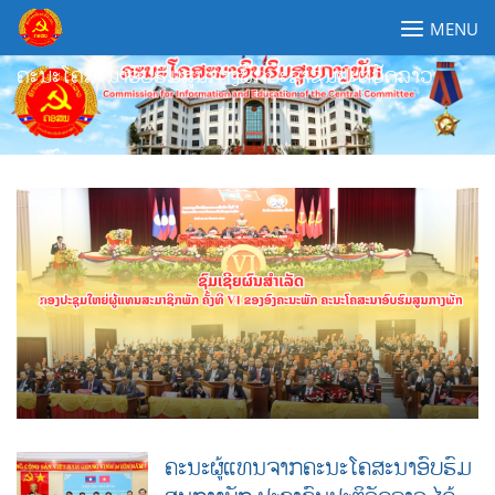
Skip
MENU
to
content
ຄະນະໂຄສະນາອົບຮົມສູນກາງພັກປະຊາຊົນປະຕິວັດລາວ
ຄະນະຜູ້ແທນຈາກຄະນະໂຄສະນາອົບຮົມ