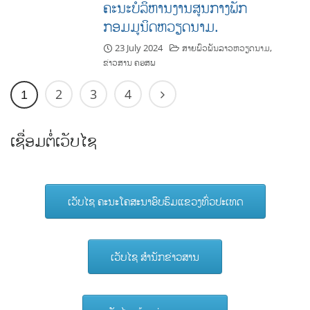
ຄະນະບໍລິຫານງານສູນກາງພັກ
ກອມມູນິດຫວຽດນາມ.
23 July 2024
ສາຍພົວພັນລາວຫວຽດນາມ
,
ຂ່າວສານ ຄອສພ
2
3
4
1
ເຊື່ອມຕໍ່ເວັບໄຊ
ເວັບໄຊ ຄະນະໂຄສະນາອົບຮົມແຂວງທົ່ວປະເທດ
ເວັບໄຊ ສຳນັກຂ່າວສານ