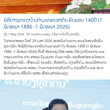
ພິທີປາຖະກະຖາວັນກໍາມະກອນສາກົນ ຄົບຮອບ 140ປີ (1
ພຶດສະພາ 1886 -1 ພຶດສະພາ 2026)
1 May 2026
ຂ່າວສານ ຄອສພ
,
3 ອົງການຈັດຕັ້ງມະຫາຊົນ
ໃນຕອນບ່າຍຂອງ ວັນທີ 29 ເມສາ 2026 ສະຫະພັນກໍາມະບານ ຄະນະໂຄສະນາອົບຮົມ
ສູນກາງພັກ ຈັດພິທີປາຖະກະຖາວັນກໍາມະກອນສາ ກົນ ຄົບຮອບ 140ປີ (1 ພຶດສະພາ
1886 -1 ພຶດສະພາ 2026) ຂຶ້ນທີ່ ຫ້ອງປະຊຸມໃຫຍ່ ຄອສພ ໃຫ້ກຽດເປັນປະທານ ແລະ
ປາຖະກະຖາໂດຍ ທ່ານ ສາຄອນ ພົມມະລາດ ກຳມະການພັກ ຮອງຫົວຫນ້າຄະນະໂຄສະນາ
ອົບຮົມສູນກາງພັກ, ເຂົ້າຮ່ວມມີ: ຄະນະພັກ, ຫົວໜ້າກົມ, ທຽບເທົ່າກົມ, ຄະນະບໍລິຫານງານ
ສະຫະພັນກໍາມະບານ ຄອສພ, ກໍາມະບານຮາກຖານບັນດາກົມ, ທຽບເທົ່າກົມ ແລະ ສະມາ
ຊິກກໍາມະບານ ທີ່ຂຶ້ນກັບ ຄອສພ ເຂົ້າຮ່ວມຢ່າງພ້ອມພຽງ.