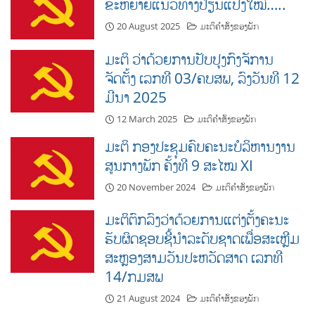
ຂະຫຍາຍແນວທາງປ່ຽນແປງໃໝ່…..
20 August 2025
ມະຕິຄຳສັ່ງຂອງພັກ
ມະຕິ ວ່າດ້ວຍການປັບປຸງກົງຈັການ
ຈັດຕັ້ງ ເລກທີ 03/ຄບສພ, ລົງວັນທີ 12
ມີນາ 2025
12 March 2025
ມະຕິຄຳສັ່ງຂອງພັກ
ມະຕິ ກອງປະຊຸມຄົບຄະນະບໍລິຫານງານ
ສູນກາງພັກ ຄັ້ງທີ 9 ສະໄໝ XI
20 November 2024
ມະຕິຄຳສັ່ງຂອງພັກ
ມະຕິຕົກລົງວ່າດ້ວຍການແຕ່ງຕັ້ງຄະນະ
ຮັບຜິດຊອບຊີ້ນຳລະດັບຊາດເພື່ອສະເຫຼີມ
ສະຫຼອງສາມວັນປະຫວັດສາດ ເລກທີ
14/ກມສພ
21 August 2024
ມະຕິຄຳສັ່ງຂອງພັກ