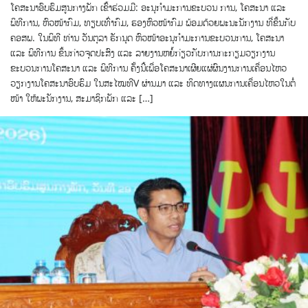
ໂຄສະນາອົບຮົມສູນກາງພັກ ເຂົ້າຮ່ວມມີ: ອະນຸກໍາມະການຂະບວນ ການ, ໂຄສະນາ ແລະ
ພິທີການ, ຫົວໜ້າກົມ, ທຽບເທົ່າກົມ, ຮອງຫົວໜ້າກົມ ພ້ອມດ້ວຍພະນະນັກງານ ທີ່ຂຶ້ນກັບ
ຄອສພ. ໃນພິທີ ທ່ານ ວັນຕຸລາ ຣັກນຸດ ຫົວໜ້າອະນຸກໍາມະການຂະບວນການ, ໂຄສະນາ
ແລະ ພິທີການ ຂຶ້ນກ່າວຈຸດປະສົງ ແລະ ລາຍງານຫຍໍ້ກ່ຽວກັບການກະກຽມວຽກງານ
ຂະບວນການໂຄສະນາ ແລະ ພິທີການ ຄັ້ງນີ້ເພື່ອໂຄສະນາເຜີຍແຜ່ຜົນງານການເຄື່ອນໄຫວ
ວຽກງານໂຄສະນາອົບຮົມ ໃນສະໄໝທີV ຜ່ານມາ ແລະ ທິດທາງແຜນການເຄື່ອນໄຫວໃນຕໍ່
ໜ້າ ໃຫ້ພະນັກງານ, ສະມາຊິກພັກ ແລະ […]