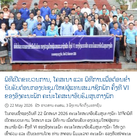
ພິທີເປີດຂະບວນການ, ໂຄສະນາ ແລະ ພິທີການເພື່ອຕ້ອນຂໍ່າ
ນັບຮັບຕ້ອນກອງປະຊຸມໃຫຍ່ຜູ້ແທນສະມາຊິກພັກ ຄັັ້ງທີ VI
ຂອງອົງຄະນະພັກ ຄະນະໂຄສະນາອົບຮົມສູນກາງພັກ
22 May 2026
ຂ່າວສານ ຄອສພ
,
3 ອົງການຈັດຕັ້ງມະຫາຊົນ
ໃນຕອນເຊົ້າຊອງວັນທີ 22 ພຶດສະພາ 2026 ຄະນະໂຄສະນາອົບຮົມສູນກາງພັກ ໄດ້ຈັດພິທີ
ເປີດຂະບວນການ, ໂຄສະນາ ແລະ ພິທີການ ເພື່ອຕ້ອນຮັບກອງປະຊຸມໃຫຍ່ຜູ້ແທນ
ສະມາຊິກພັກ ຄັັ້ງທີ VI ຂອງອົງຄະນະພັກ ຄະນະໂຄສະນາອົບຮົມສູນກາງພັກ ໃຫ້ກຽດ
ເຂົ້າຮ່ວມ ແລະ ເປັນປະທານໂດຍ ທ່ານ ສາຄອນ ພົມມະລາດ ຄະນະພັກ ຮອງຫົວໜ້າຄະນະ