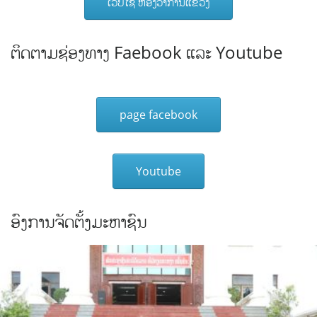
ເວັບໄຊ ຫ້ອງວ່າການແຂວງ
ຕິດຕາມຊ່ອງທາງ Faebook ແລະ Youtube
page facebook
Youtube
ອົງການຈັດຕັ້ງມະຫາຊົນ