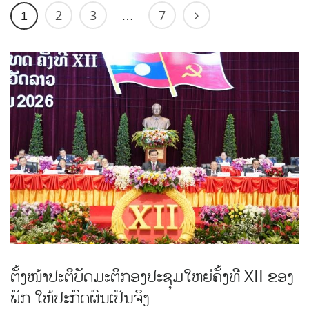
2
3
7
1
…
ຕັ້ງໜ້າປະຕິບັດມະຕິກອງປະຊຸມໃຫຍ່ຄັ້ງທີ XII ຂອງ
ພັກ ໃຫ້ປະກົດຜົນເປັນຈິງ