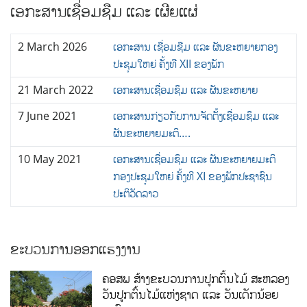
ເອກະສານເຊື່ອມຊືມ ແລະ ເຜີຍແຜ່
2 March 2026
ເອກະສານ ເຊື່ອມຊືມ ແລະ ຜັນຂະຫຍາຍກອງ
ປະຊຸມໃຫຍ່ ຄັ້ງທີ XII ຂອງພັກ
21 March 2022
ເອກະສານເຊື່ອມຊຶມ ແລະ ຜັນຂະຫຍາຍ
7 June 2021
ເອກະສານກ່ຽວກັບການຈັດຕັ້ງເຊື່ອມຊຶມ ແລະ
ຜັນຂະຫຍາຍມະຕິ….
10 May 2021
ເອກະສານເຊື່ອມຊຶມ ແລະ ຜັນຂະຫຍາຍມະຕິ
ກອງປະຊຸມໃຫຍ່ ຄັ້ງທີ XI ຂອງພັກປະຊາຊົນ
ປະຕິວັດລາວ
ຂະບວນການອອກແຮງງານ
ຄອສພ ສ້າງຂະບວນການປູກຕົ້ນໄມ້ ສະຫລອງ
ວັນປູກຕົ້ນໄມ້ແຫ່ງຊາດ ແລະ ວັນເດັກນ້ອຍ