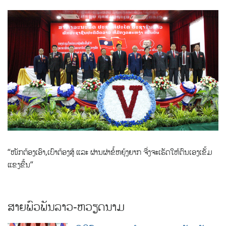
“ໜັກຕ້ອງເອົາ,ເບົາຕ້ອງສູ້ ແລະ ຜ່ານຜ່າຂໍ້ຫຍຸ້ງຍາກ ຈື່ງຈະເຮັດໃຫ້ຕົນເອງເຂັ້ມ
ແຂງຂື້ນ”
ສາຍພົວພັນລາວ-ຫວຽດນາມ