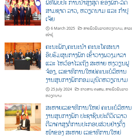
ພິທີພົບປະ ການນຳສູງສຸດ ຂອງພັກ-ລັດ
ສາມຊາດ ລາວ, ຫວຽດນາມ ແລະ ກຳປູ
ເຈັຍ
6 March 2025
ສາຍພົວພັນລາວຫວຽດນາມ
,
ສາລະ
ໜ້າຮູ້
ຄະນະພັກ,ຄະນະນໍາ ຄະນະໂຄສະນາ
ອົບຮົມສູນກາງພັກ ເຂົ້າວາງພວງມາລາ
ແລະ ໄຫວ້ອາໄລເຖິງ ສະຫາຍ ຫງວຽນຟູ
ຈ້ອງ, ເລຂາທິການໃຫຍ່ຄະນະບໍລິຫານ
ງານສູນກາງພັກກອມມູນິດຫວຽດນາມ
25 July 2024
ຂ່າວສານ ຄອສພ
,
ສາຍພົວພັນລາວ
ຫວຽດນາມ
ສະຫາຍເລຂາທິການໃຫຍ່ ຄະນະບໍລິຫານ
ງານສູນກາງພັກ ປະຊາຊົນປະຕິວັດລາວ
ຕີລາຄາສູງຕໍ່ການປະກອບສ່ວນຢ່າງຕັ້ງ
ໜ້າຂອງ ສະຫາຍ ເລຂາທິການໃຫຍ່