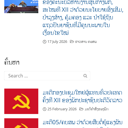
ຂອງຄະນະບໍລິຫານງານສູນກາງພັກ,
ສະໄໝທີ XII ວ່າດ້ວຍນະໂຍບາຍສົ່ງເສີມ,
ບໍາລຸງສ້າງ, ຄຸ້ມຄອງ ແລະ ນໍາໃຊ້ຖັນ
ແຖວປັນຍາຊົນທີ່ມີຄຸນນະພາບໃນ
ເງື່ອນໄຂໃໝ່
17 July 2026
ຂ່າວສານ ຄອສພ
ຄົ້ນຫາ
Search
for:
ມະຕິກອງປະຊຸມໃຫຍ່ຜູ້ແທນທົ່ວປະເທດ
ຄັ້ງທີ XII ຂອງພັກປະຊາຊົນປະຕິວັດລາວ
25 February 2026
ມະຕິຄຳສັ່ງຂອງພັກ
ມະຕິ05/ຄບສພ ວ່າດ້ວຍສືບຕໍ່ຍູ້ແຮງຜັນ