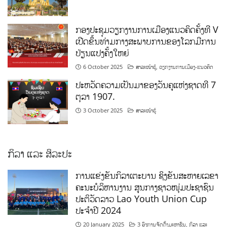
ກອງປະຊຸມວຽກງານການເມືອງແນວຄິດຄັ້ງທີ V
ເປີດຂຶ້ນທ່າມກາງສະພາບການຂອງໂລກມີການ
ປ່ຽນແປງຄັ້ງໃຫຍ່
6 October 2025
ສາລະໜ້າຮູ້
,
ວຽກງານການເມືອງ-ແນວຄິດ
ປະຫວັດຄວາມເປັນມາຂອງວັນຄູແຫ່ງຊາດທີ 7
ຕຸລາ 1907.
3 October 2025
ສາລະໜ້າຮູ້
ກິລາ ແລະ ສິລະປະ
ການແຂ່ງຂັນກິລາເຕະບານ ຊິງຂັນສະຫາຍເລຂາ
ຄະນະບໍລິຫານງານ ສູນກາງຊາວໜຸ່ມປະຊາຊົນ
ປະຕິວັດລາວ Lao Youth Union Cup
ປະຈຳປີ 2024
20 January 2025
3 ອົງການຈັດຕັ້ງມະຫາຊົນ
,
ກິລາ ແລະ