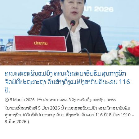
ຄະນະສະຫະພັນແມ່ຍິງ ຄະນະໂຄສະນາອົບຮົມສູນກາງພັກ
ຈັດພິທີປະຖະກະຖາ ວັນສ້າງຕັ້ງແມ່ຍິງສາກົນຄົບຮອບ 116
ປີ.
5 March 2026
ຂ່າວສານ ຄອສພ
,
3 ອົງການຈັດຕັ້ງມະຫາຊົນ
,
news
ໃນຕອນເຊົ້າຂອງວັນທີ 5 ມີນາ 2026 ນີ້ ຄະນະສະຫະພັນແມ່ຍິງ ຄະນະໂຄສະນາອົບຮົມ
ສູນກາງພັກ ໄດ້ຈັດພິທີປະຖະກະຖາ ວັນແມ່ຍິງສາກົນ ຄົບຮອບ 116 ປີ( 8 ມີນາ 1910 –
8 ມີນາ 2026 )