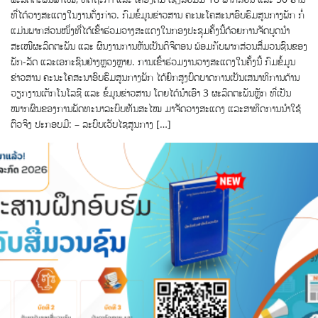
ທີ່ໄດ້ວາງສະແດງໃນງານດັ່ງກ່າວ. ກົມຂໍ້ມູນຂ່າວສານ ຄະນະໂຄສະນາອົບຮົມສູນກາງພັກ ກໍ່
ແມ່ນພາກສ່ວນໜຶ່ງທີ່ໄດ້ເຂົ້າຮ່ວມວາງສະແດງໃນກອງປະຊຸມຄັ້ງນີ້ດ້ວຍການຈັດບູດນຳ
ສະເໜີຜະລິດຕະພັນ ແລະ ຜົນງານການຫັນເປັນດິຈິຕອນ ພ້ອມກັບພາກສ່ວນສື່ມວນຊົນຂອງ
ພັກ-ລັດ ແລະເອກະຊົນຢ່າງຫຼວງຫຼາຍ. ການເຂົ້າຮ່ວມງານວາງສະແດງໃນຄັ້ງນີ້ ກົມຂໍ້ມູນ
ຂ່າວສານ ຄະນະໂຄສະນາອົບຮົມສູນກາງພັກ ໄດ້ຍົກສູງບົດບາດການເປັນເສນາທິການດ້ານ
ວຽກງານເຕັກໂນໂລຊີ ແລະ ຂໍ້ມູນຂ່າວສານ ໂດຍໄດ້ນຳເອົາ 3 ຜະລິດຕະພັນຫຼັກ ທີ່ເປັນ
ໝາກຜົນຂອງການພັດທະນາລະບົບທັນສະໄໝ ມາຈັດວາງສະແດງ ແລະສາທິດການນຳໃຊ້
ຕົວຈິງ ປະກອບມີ: – ລະບົບເວັບໄຊສູນກາງ […]