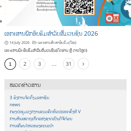
ເອກະສານຝຶກອົບຮົມສຳລັບສື່ມວນຊົນ 2026
14 July 2026
ເອກະສານສຶກສາອົບຮົມ(ໃໝ່)
ເອກະສານຝຶກອົບຮົມສຳລັບສື່ມວນຊົນ(ກົດອ່ານ ຫຼື ດາວໂຫຼດ)
2
3
31
1
…
ໝວດຂ່າວສານ
3 ອົງການຈັດຕັ້ງມະຫາຊົນ
news
ກອງປະຊຸມວຽກງານແນວຄິດທົ່ວປະເທດຄັ້ງທີ V
ການຫັນເສດຖະກິດແຫ່ງຊາດເປັນດີຈີຕ໋ອນ
ການເຄື່ອນໄຫວຂອງຄະນະນຳ