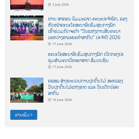
3 July 2026
ທ່ານ ສາຄອນ ພົມມະລາດ ຄະນະປະຈໍາພັກ, ຮອງ
ຫົວໜ້າຄະນະໂຄສະນາອົບຮົມສູນກາງພັກ
ເຂົ້າຮ່ວມກິດຈະກຳ “ວັນແຫ່ງການສົນທະນາ
ລະຫວ່າງອາລະຍະທຳສາກົນ” ປະຈຳປີ 2026
17 June 2026
ຄະນະໂຄສະນາອົບຮົມສູນກາງພັກ ເປີດກອງປະ
ຊຸມສຳມະນາວິທະຍາສາດ ສຶ່ມວນຊົນ
17 June 2026
ຄອສພ ສ້າງຂະບວນການປູກຕົ້ນໄມ້ ສະຫລອງ
ວັນປູກຕົ້ນໄມ້ແຫ່ງຊາດ ແລະ ວັນເດັກນ້ອຍ
ສາກົນ
10 June 2026
ອ່ານເພີ່ມ