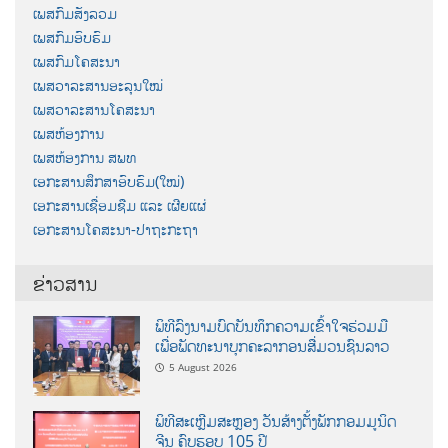
ເພສກົມສັງລວມ
ເພສກົມອົບຮົມ
ເພສກົມໂຄສະນາ
ເພສວາລະສານອະລຸນໃໝ່
ເພສວາລະສານໂຄສະນາ
ເພສຫ້ອງການ
ເພສຫ້ອງການ ສພທ
ເອກະສານສຶກສາອົບຮົມ(ໃໝ່)
ເອກະສານເຊື່ອມຊືມ ແລະ ເຜີຍແຜ່
ເອກະສານໂຄສະນາ-ປາຖະກະຖາ
ຂ່າວສານ
ພິທີລົງນາມບົດບັນທຶກຄວາມເຂົ້າໃຈຮ່ວມມື
ເພື່ອພັດທະນາບຸກຄະລາກອນສື່ມວນຊົນລາວ
5 August 2026
ພິທີສະເຫຼີມສະຫຼອງ ວັນສ້າງຕັ້ງພັກກອມມູນິດ
ຈີນ ຄົບຮອບ 105 ປີ