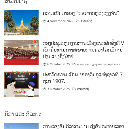
ສາລະໜ້າຮູ້
ຄວາມເປັນມາຂອງ “ພຣະທາດຫຼວງວຽງຈັນ”
4 November 2025
ສາລະໜ້າຮູ້
ກອງປະຊຸມວຽກງານການເມືອງແນວຄິດຄັ້ງທີ V
ເປີດຂຶ້ນທ່າມກາງສະພາບການຂອງໂລກມີການ
ປ່ຽນແປງຄັ້ງໃຫຍ່
6 October 2025
ສາລະໜ້າຮູ້
,
ວຽກງານການເມືອງ-ແນວຄິດ
ປະຫວັດຄວາມເປັນມາຂອງວັນຄູແຫ່ງຊາດທີ 7
ຕຸລາ 1907.
3 October 2025
ສາລະໜ້າຮູ້
ກິລາ ແລະ ສິລະປະ
ການແຂ່ງຂັນກິລາເຕະບານ ຊິງຂັນສະຫາຍເລຂາ