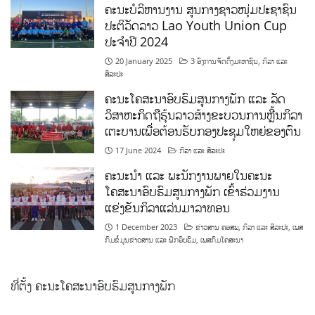
ຄະນະບໍລິຫານງານ ສູນກາງຊາວໜຸ່ມປະຊາຊົນ
ປະຕິວັດລາວ Lao Youth Union Cup
ປະຈຳປີ 2024
20 January 2025
3 ອົງການຈັດຕັ້ງມະຫາຊົນ
,
ກິລາ ແລະ
ສິລະປະ
ຄະນະໂຄສະນາອົບຮົມສູນກາງພັກ ແລະ ລັດ
ວິສາຫະກິດຖືຮຸ້ນລາວສ້າງຂະບວນການຫຼີ້ນກິລາ
ເຕະບານເພື່ອຕ້ອນຮັບກອງປະຊຸມໃຫຍ່ຂອງຕົນ
17 June 2024
ກິລາ ແລະ ສິລະປະ
ຄະນະນຳ ແລະ ພະນັກງານພາຍໃນຄະນະ
ໂຄສະນາອົບຮົມສູນກາງພັກ ເຂົ້າຮ່ວມງານ
ແຂ່ງຂັນກິລາແລ່ນມາລາທອນ
1 December 2023
ຂ່າວສານ ຄອສພ
,
ກິລາ ແລະ ສິລະປະ
,
ເພສ
ກົມຂໍ້ມູນຂ່າວສານ ແລະ ຝຶກອົບຮົມ
,
ເພສກົມໂຄສະນາ
ທີ່ຕັ້ງ ຄະນະໂຄສະນາອົບຮົມສູນກາງພັກ