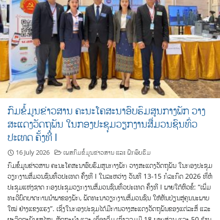
ກົມຂໍ້ມູນຂ່າວສານ ຄະນະໂຄສະນາອົບຮົມສູນກາງພັກ ວາງ
ສະແດງວັດຖຸພັນ ໃນກອງປະຊຸມວຽກງານສື່ມວນຊົນທົ່ວ
ປະເທດ ຄັ້ງທີ I
16 July 2026
ເພສກົມຂໍ້ມູນຂ່າວສານ ແລະ ຝຶກອົບຮົມ
ກົມຂໍ້ມູນຂ່າວສານ ຄະນະໂຄສະນາອົບຮົມສູນກາງພັກ ວາງສະແດງວັດຖຸພັນ ໃນກອງປະຊຸມ
ວຽກງານສື່ມວນຊົນທົ່ວປະເທດ ຄັ້ງທີ I ໃນລະຫວ່າງ ວັນທີ 13-15 ກໍລະກົດ 2026 ທີ່ຫໍ
ປະຊຸມແຫ່ງຊາດ ກອງປະຊຸມວຽກງານສື່ມວນຊົນທົ່ວປະເທດ ຄັ້ງທີ I ພາຍໃຕ້ຫົວຂໍ້: “ເພີ່ມ
ທະວີບົດບາດການນຳພາຂອງພັກ, ພັດທະນາວຽກງານສື່ມວນຊົນ ໃຫ້ຫັນປ່ຽນສູ່ຄຸນນະພາບ
ໃໝ່ ຢ່າງແຂງແຮງ”. ເຊິ່ງໃນກອງປະຊຸມໄດ້ມີການວາງສະແດງວັດຖຸພັນຂອງແຕ່ລະສຶ່ ແລະ
ຜະລິດຕະພັນຜາໄໝ, ຫັດຖະກໍາ ແລະ ເຄຶ່ອງດື່ມ ເຊິ່ງລວມມີ 18 ພາກສ່ວນ ແລະ 50 ຮ້ານ