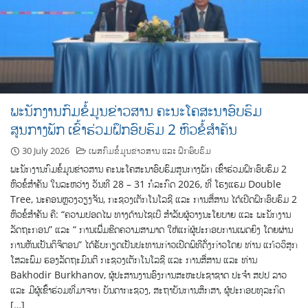
ພະນັກງານກົມຂໍ້ມູນຂ່າວສານ ຄະນະໂຄສະນາອົບຮົມ
ສູນກາງພັກ ເຂົ້າຮ່ວມຝຶກອົບຮົມ 2 ຫົວຂໍ້ສຳຄັນ
30 July 2026
ເພສກົມຂໍ້ມູນຂ່າວສານ ແລະ ຝຶກອົບຮົມ
ພະນັກງານກົມຂໍ້ມູນຂ່າວສານ ຄະນະໂຄສະນາອົບຮົມສູນກາງພັກ ເຂົ້າຮ່ວມຝຶກອົບຮົມ 2
ຫົວຂໍ້ສຳຄັນ ໃນລະຫວ່າງ ວັນທີ 28 – 31 ກໍລະກົດ 2026, ທີ່ ໂຮງແຮມ Double
Tree, ນະຄອນຫຼວງວຽງຈັນ, ກະຊວງເຕັກໂນໂລຊີ ແລະ ການສື່ສານ ໄດ້ເປີດຝຶກອົບຮົມ 2
ຫົວຂໍ້ສຳຄັນ ຄື: “ຄວາມປອດໄພ ທາງດ້ານໄຊເບີ ສໍາລັບຜູ້ວາງນະໂຍບາຍ ແລະ ພະນັກງານ
ລັດຖະກອນ” ແລະ “ ການເພີີ່ມຂີດຄວາມສາມາດ ໃຫ້ແກ່ຜູ້ປະກອບການເພດຍິງ ໂດຍຜ່ານ
ການຫັນເປັນດິຈິຕອນ” ໄດ້ຮັບກຽດເປັນປະທານກ່າວເປີດພິທີດັ່ງກ່າວໂດຍ ທ່ານ ແກ້ວວິສຸກ
ໂສລະພົມ ຮອງລັດຖະມົນຕີ ກະຊວງເຕັກໂນໂລຊີ ແລະ ການສື່ສານ ແລະ ທ່ານ
Bakhodir Burkhanov, ຜູ້ປະສານງານອົງການສະຫະປະຊາຊາດ ປະຈໍາ ສປປ ລາວ
ແລະ ມີຜູ້ເຂົ້າຮ່ວມທີ່ມາຈາກ ບັນດາກະຊວງ, ສະຖາບັນການສຶກສາ, ຜູ້ປະກອບທຸລະກິດ
[…]