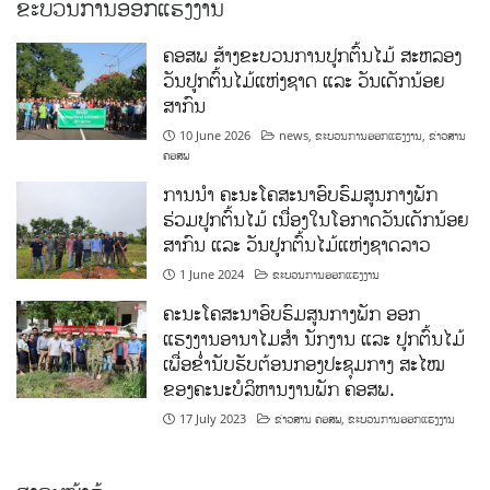
ຂະບວນການອອກແຮງງານ
ຄອສພ ສ້າງຂະບວນການປູກຕົ້ນໄມ້ ສະຫລອງ
ວັນປູກຕົ້ນໄມ້ແຫ່ງຊາດ ແລະ ວັນເດັກນ້ອຍ
ສາກົນ
10 June 2026
news
,
ຂະບວນການອອກແຮງງານ
,
ຂ່າວສານ
ຄອສພ
ການນໍາ ຄະນະໂຄສະນາອົບຮົມສູນກາງພັກ
ຮ່ວມປູກຕົ້ນໄມ້ ເນື່ອງໃນໂອກາດວັນເດັກນ້ອຍ
ສາກົນ ແລະ ວັນປູກຕົ້ນໄມ້ແຫ່ງຊາດລາວ
1 June 2024
ຂະບວນການອອກແຮງງານ
ຄະນະໂຄສະນາອົບຮົມສູນກາງພັກ ອອກ
ແຮງງານອານາໄມສໍາ ນັກງານ ແລະ ປູກຕົ້ນໄມ້
ເພື່ອຂໍ່ານັບຮັບຕ້ອນກອງປະຊຸມກາງ ສະໄໝ
ຂອງຄະນະບໍລິຫານງານພັກ ຄອສພ.
17 July 2023
ຂ່າວສານ ຄອສພ
,
ຂະບວນການອອກແຮງງານ