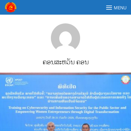
Skip
MENU
to
content
ຄະນະໂຄສະນາອົບຮົມສູນກາງພັກປະຊາຊົນປະຕິວັດລາວ
ຄອນສະຫວັນ ຄອນ