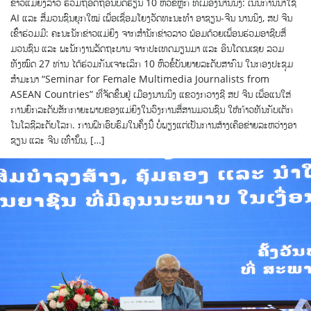
ຂ່າວແມ່ຍິງລາວ ຮ່ວມຖອດຖອນບົດຮຽນ 10 ຫົວຂໍ້ຫຼັກ ທີ່ເມືອງນານນິງ: ເນັ້ນການນຳໃຊ້
AI ແລະ ສື່ມວນຊົນຍຸກໃໝ່ ເພື່ອເຊື່ອມໂຍງວັດທະນະທຳ ອາຊຽນ-ຈີນ ນານນິງ, ສປ ຈີນ
ເຂົ້າຮ່ວມມີ: ຄະນະນັກຂ່າວແມ່ຍິງ ຈາກສຳນັກຂ່າວລາວ ພ້ອມດ້ວຍເພື່ອນຮ່ວມອາຊີບສື່
ມວນຊົນ ແລະ ພະນັກງານລັດຖະບານ ຈາກປະເທດມຽນມາ ແລະ ອິນໂດເນເຊຍ ລວມ
ທັງໝົດ 27 ທ່ານ ໄດ້ຮ່ວມກັນເຈາະເລິກ 10 ຫົວຂໍ້ບັນຍາຍລະດັບສາກົນ ໃນກອງປະຊຸມ
ສໍາມະນາ “Seminar for Female Multimedia Journalists from
ASEAN Countries” ທີ່ຈັດຂຶ້ນຢູ່ ເມືອງນານນິງ ແຂວງກວາງຊີ ສປ ຈີນ ເພື່ອແນໃສ່
ການຍົກລະດັບສັກກາຍະພາບຂອງແມ່ຍິງໃນວົງການສື່ສານມວນຊົນ ໃຫ້ກ້າວທັນກັບເຕັກ
ໂນໂລຊີລະດັບໂລກ. ການຝຶກອົບຮົມໃນຄັ້ງນີ້ ບໍ່ພຽງແຕ່ເປັນການສ້າງເຄືອຂ່າຍລະຫວ່າງອາ
ຊຽນ ແລະ ຈີນ ເທົ່ານັ້ນ, […]