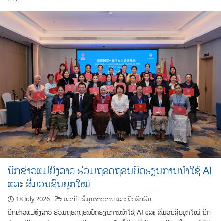
ນັກຂ່າວແມ່ຍິງລາວ ຮ່ວມຖອດຖອນບົດຮຽນການນຳໃຊ້ AI
ແລະ ສື່ມວນຊົນຍຸກໃໝ່
18 July 2026
ເພສກົມຂໍ້ມູນຂ່າວສານ ແລະ ຝຶກອົບຮົມ
ນັກຂ່າວແມ່ຍິງລາວ ຮ່ວມຖອດຖອນບົດຮຽນການນຳໃຊ້ AI ແລະ ສື່ມວນຊົນຍຸກໃໝ່ ນັກ