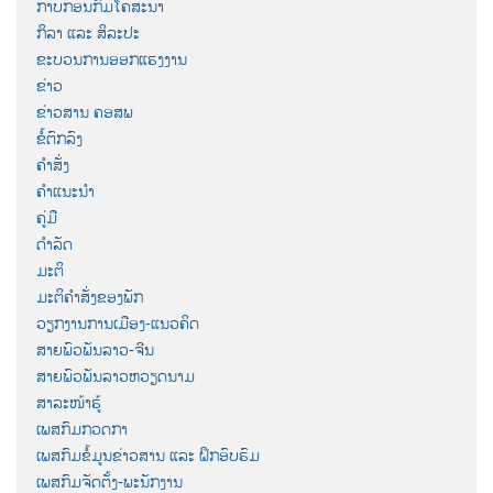
ກາບກອນກົມໂຄສະນາ
ກິລາ ແລະ ສິລະປະ
ຂະບວນການອອກແຮງງານ
ຂ່າວ
ຂ່າວສານ ຄອສພ
ຂໍ້ຕົກລົງ
ຄຳສັ່ງ
ຄຳແນະນຳ
ຄູ່ມື
ດຳລັດ
ມະຕິ
ມະຕິຄຳສັ່ງຂອງພັກ
ວຽກງານການເມືອງ-ແນວຄິດ
ສາຍພົວພັນລາວ-ຈີນ
ສາຍພົວພັນລາວຫວຽດນາມ
ສາລະໜ້າຮູ້
ເພສກົມກວດກາ
ເພສກົມຂໍ້ມູນຂ່າວສານ ແລະ ຝຶກອົບຮົມ
ເພສກົມຈັດຕັ້ງ-ພະນັກງານ