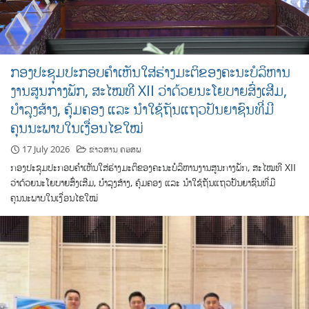
ກອງປະຊຸມ​ປະກອບຄໍາເຫັນໃສ່ຮ່າງມະຕິຂອງຄະນະບໍລິຫານ
ງານສູນກາງພັກ, ສະໄໝທີ XII ວ່າດ້ວຍນະໂຍບາຍສົ່ງເສີມ,
ບໍາລຸງສ້າງ, ຄຸ້ມຄອງ ແລະ ນໍາໃຊ້ຖັນແຖວປັນຍາຊົນທີ່ມີ
ຄຸນນະພາບໃນເງື່ອນໄຂໃໝ່
17 July 2026
ຂ່າວສານ ຄອສພ
ກອງປະຊຸມ​ປະກອບຄໍາເຫັນໃສ່ຮ່າງມະຕິຂອງຄະນະບໍລິຫານງານສູນກາງພັກ, ສະໄໝທີ XII
ວ່າດ້ວຍນະໂຍບາຍສົ່ງເສີມ, ບໍາລຸງສ້າງ, ຄຸ້ມຄອງ ແລະ ນໍາໃຊ້ຖັນແຖວປັນຍາຊົນທີ່ມີ
ຄຸນນະພາບໃນເງື່ອນໄຂໃໝ່