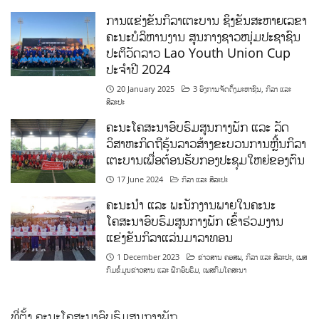
ການແຂ່ງຂັນກິລາເຕະບານ ຊິງຂັນສະຫາຍເລຂາ
ຄະນະບໍລິຫານງານ ສູນກາງຊາວໜຸ່ມປະຊາຊົນ
ປະຕິວັດລາວ Lao Youth Union Cup
ປະຈຳປີ 2024
20 January 2025
3 ອົງການຈັດຕັ້ງມະຫາຊົນ
,
ກິລາ ແລະ
ສິລະປະ
ຄະນະໂຄສະນາອົບຮົມສູນກາງພັກ ແລະ ລັດ
ວິສາຫະກິດຖືຮຸ້ນລາວສ້າງຂະບວນການຫຼີ້ນກິລາ
ເຕະບານເພື່ອຕ້ອນຮັບກອງປະຊຸມໃຫຍ່ຂອງຕົນ
17 June 2024
ກິລາ ແລະ ສິລະປະ
ຄະນະນຳ ແລະ ພະນັກງານພາຍໃນຄະນະ
ໂຄສະນາອົບຮົມສູນກາງພັກ ເຂົ້າຮ່ວມງານ
ແຂ່ງຂັນກິລາແລ່ນມາລາທອນ
1 December 2023
ຂ່າວສານ ຄອສພ
,
ກິລາ ແລະ ສິລະປະ
,
ເພສ
ກົມຂໍ້ມູນຂ່າວສານ ແລະ ຝຶກອົບຮົມ
,
ເພສກົມໂຄສະນາ
ທີ່ຕັ້ງ ຄະນະໂຄສະນາອົບຮົມສູນກາງພັກ