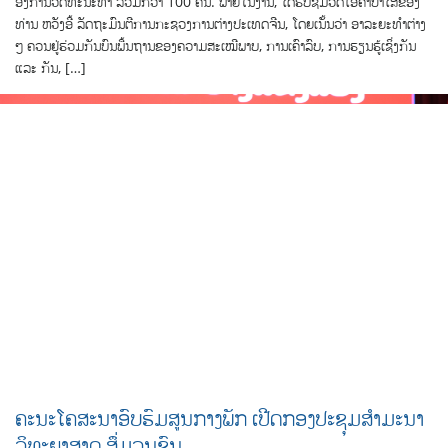
ອົງການວັດທະນະທຳ ລວມກວ່າ 100 ຄົນ. ພາຍໃນງານ, ໄດ້ຮັບຊົມວິດີໂອຄໍາປາໄສຂອງ
ທ່ານ ຫວັງອີ້ ລັດຖະມົນຕີການກະຊວງການຕ່າງປະເທດຈີນ, ໂດຍເນັ້ນວ່າ ອາລະຍະທຳຕ່າງ
ໆ ຄວນຢູ່ຮ່ວມກັນບົນພື້ນຖານຂອງຄວາມສະເໝີພາບ, ການເຄົາລົບ, ການຮຽນຮູ້ເຊິ່ງກັນ
ແລະ ກັນ, […]
ຄະນະໂຄສະນາອົບຮົມສູນກາງພັກ ເປີດກອງປະຊຸມສຳມະນາ
ວິທະຍາສາດ ສຶ່ມວນຊົນ