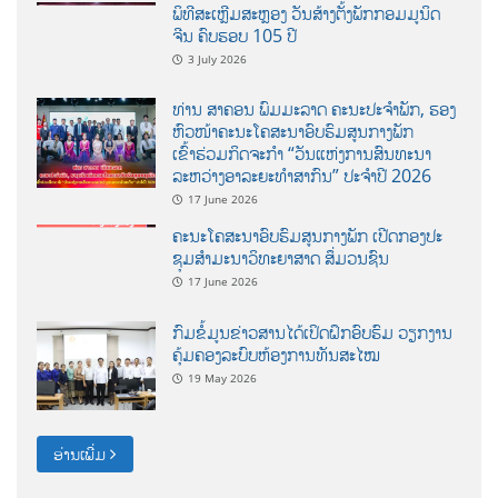
ພິທີສະເຫຼີມສະຫຼອງ ວັນສ້າງຕັ້ງພັກກອມມູນິດ
ຈີນ ຄົບຮອບ 105 ປີ
3 July 2026
ທ່ານ ສາຄອນ ພົມມະລາດ ຄະນະປະຈໍາພັກ, ຮອງ
ຫົວໜ້າຄະນະໂຄສະນາອົບຮົມສູນກາງພັກ
ເຂົ້າຮ່ວມກິດຈະກຳ “ວັນແຫ່ງການສົນທະນາ
ລະຫວ່າງອາລະຍະທຳສາກົນ” ປະຈຳປີ 2026
17 June 2026
ຄະນະໂຄສະນາອົບຮົມສູນກາງພັກ ເປີດກອງປະ
ຊຸມສຳມະນາວິທະຍາສາດ ສຶ່ມວນຊົນ
17 June 2026
ກົມຂໍ້ມູນຂ່າວສານໄດ້ເປິດຝຶກອົບຮົມ ວຽກງານ
ຄຸ້ມຄອງລະບົບຫ້ອງການທັນສະໄໝ
19 May 2026
ອ່ານເພີ່ມ