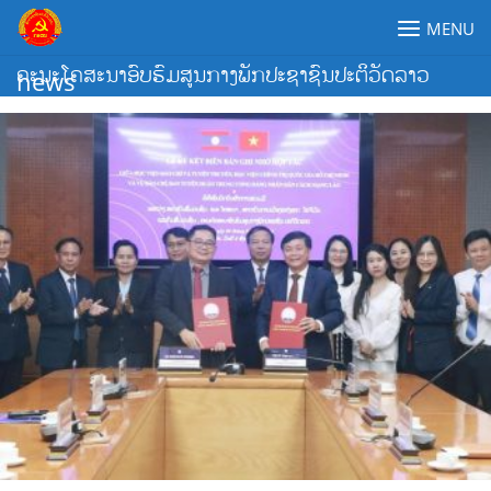
Skip
MENU
to
content
ຄະນະໂຄສະນາອົບຮົມສູນກາງພັກປະຊາຊົນປະຕິວັດລາວ
news