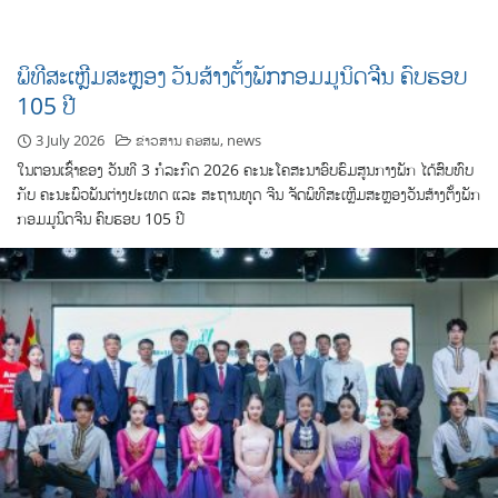
ພິທີສະເຫຼີມສະຫຼອງ ວັນສ້າງຕັ້ງພັກກອມມູນິດຈີນ ຄົບຮອບ
105 ປີ
3 July 2026
ຂ່າວສານ ຄອສພ
,
news
ໃນຕອນເຊົ້າຂອງ ວັນທີ 3 ກໍລະກົດ 2026 ຄະນະໂຄສະນາອົບຮົມສູນກາງພັກ ໄດ້ສົບທົບ
ກັບ ຄະນະພົວພັນຕ່າງປະເທດ ແລະ ສະຖານທູດ ຈີນ ຈັດພິທີສະເຫຼີມສະຫຼອງວັນສ້າງຕັ້ງພັກ
ກອມມູນິດຈີນ ຄົບຮອບ 105 ປີ