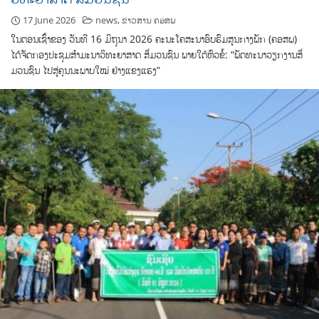
17 June 2026
news
,
ຂ່າວສານ ຄອສພ
ໃນຕອນເຊົ້າຂອງ ວັນທີ 16 ມິຖຸນາ 2026 ຄະນະໂຄສະນາອົບຮົມສູນກາງພັກ (ຄອສພ)
ໄດ້ຈັດກອງປະຊຸມສຳມະນາວິທະຍາສາດ ສຶ່ມວນຊົນ ພາຍໃຕ້ຫົວຂໍ້: “ພັດທະນາວຽກງານສຶ່
ມວນຊົນ ໄປສູ່ຄຸນນະພາບໃໝ່ ຢ່າງແຂງແຮງ”