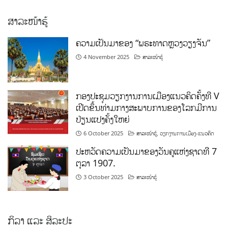
ສາລະໜ້າຮູ້
ຄວາມເປັນມາຂອງ “ພຣະທາດຫຼວງວຽງຈັນ”
4 November 2025
ສາລະໜ້າຮູ້
ກອງປະຊຸມວຽກງານການເມືອງແນວຄິດຄັ້ງທີ V
ເປີດຂຶ້ນທ່າມກາງສະພາບການຂອງໂລກມີການ
ປ່ຽນແປງຄັ້ງໃຫຍ່
6 October 2025
ສາລະໜ້າຮູ້
,
ວຽກງານການເມືອງ-ແນວຄິດ
ປະຫວັດຄວາມເປັນມາຂອງວັນຄູແຫ່ງຊາດທີ 7
ຕຸລາ 1907.
3 October 2025
ສາລະໜ້າຮູ້
ກິລາ ແລະ ສິລະປະ