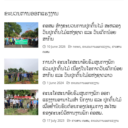
ຂະບວນການອອກແຮງງານ
ຄອສພ ສ້າງຂະບວນການປູກຕົ້ນໄມ້ ສະຫລອງ
ວັນປູກຕົ້ນໄມ້ແຫ່ງຊາດ ແລະ ວັນເດັກນ້ອຍ
ສາກົນ
10 June 2026
news
,
ຂະບວນການອອກແຮງງານ
,
ຂ່າວສານ
ຄອສພ
ການນໍາ ຄະນະໂຄສະນາອົບຮົມສູນກາງພັກ
ຮ່ວມປູກຕົ້ນໄມ້ ເນື່ອງໃນໂອກາດວັນເດັກນ້ອຍ
ສາກົນ ແລະ ວັນປູກຕົ້ນໄມ້ແຫ່ງຊາດລາວ
1 June 2024
ຂະບວນການອອກແຮງງານ
ຄະນະໂຄສະນາອົບຮົມສູນກາງພັກ ອອກ
ແຮງງານອານາໄມສໍາ ນັກງານ ແລະ ປູກຕົ້ນໄມ້
ເພື່ອຂໍ່ານັບຮັບຕ້ອນກອງປະຊຸມກາງ ສະໄໝ
ຂອງຄະນະບໍລິຫານງານພັກ ຄອສພ.
17 July 2023
ຂ່າວສານ ຄອສພ
,
ຂະບວນການອອກແຮງງານ