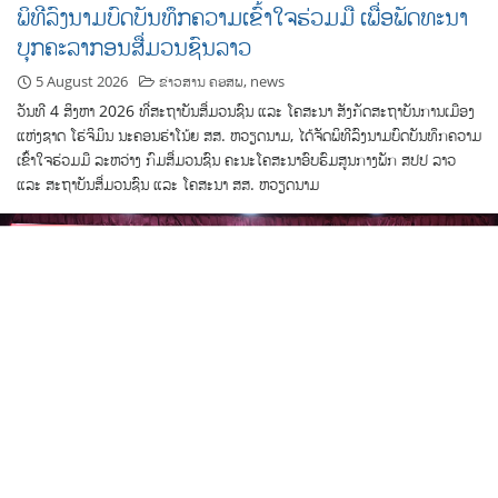
ພິທີລົງນາມບົດບັນທຶກຄວາມເຂົ້າໃຈຮ່ວມມື ເພື່ອພັດທະນາ
ບຸກຄະລາກອນສື່ມວນຊົນລາວ
5 August 2026
ຂ່າວສານ ຄອສພ
,
news
ວັນທີ 4 ສິງຫາ 2026 ທີ່ສະຖາບັນສື່ມວນຊົນ ແລະ ໂຄສະນາ ສັງກັດສະຖາບັນການເມືອງ
ແຫ່ງຊາດ ໂຮ່ຈິມິນ ນະຄອນຮ່າໂນ້ຍ ສສ. ຫວຽດນາມ, ໄດ້ຈັດພິທີລົງນາມບົດບັນທຶກຄວາມ
ເຂົ້າໃຈຮ່ວມມື ລະຫວ່າງ ກົມສື່ມວນຊົນ ຄະນະໂຄສະນາອົບຮົມສູນກາງພັກ ສປປ ລາວ
ແລະ ສະຖາບັນສື່ມວນຊົນ ແລະ ໂຄສະນາ ສສ. ຫວຽດນາມ