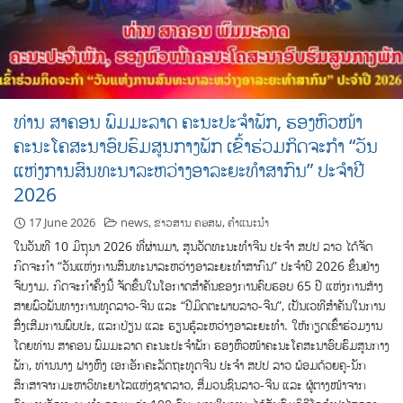
ທ່ານ ສາຄອນ ພົມມະລາດ ຄະນະປະຈໍາພັກ, ຮອງຫົວໜ້າ
ຄະນະໂຄສະນາອົບຮົມສູນກາງພັກ ເຂົ້າຮ່ວມກິດຈະກຳ “ວັນ
ແຫ່ງການສົນທະນາລະຫວ່າງອາລະຍະທຳສາກົນ” ປະຈຳປີ
2026
17 June 2026
news
,
ຂ່າວສານ ຄອສພ
,
ຄຳແນະນຳ
ໃນວັນທີ 10 ມິຖຸນາ 2026 ທີ່ຜ່ານມາ, ສູນວັດທະນະທຳຈີນ ປະຈຳ ສປປ ລາວ ໄດ້ຈັດ
ກິດຈະກຳ “ວັນແຫ່ງການສົນທະນາລະຫວ່າງອາລະຍະທຳສາກົນ” ປະຈຳປີ 2026 ຂຶ້ນຢ່າງ
ຈົບງາມ. ກິດຈະກຳຄັ້ງນີ້ ຈັດຂຶ້ນໃນໂອກາດສຳຄັນຂອງການຄົບຮອບ 65 ປີ ແຫ່ງການສ້າງ
ສາຍພົວພັນທາງການທູດລາວ-ຈີນ ແລະ “ປີມິດຕະພາບລາວ-ຈີນ”, ເປັນເວທີສຳຄັນໃນການ
ສົ່ງເສີມການພົບປະ, ແລກປ່ຽນ ແລະ ຮຽນຮູ້ລະຫວ່າງອາລະຍະທຳ. ໃຫ້ກຽດເຂົ້າຮ່ວມງານ
ໂດຍທ່ານ ສາຄອນ ພົມມະລາດ ຄະນະປະຈໍາພັກ ຮອງຫົວໜ້າຄະນະໂຄສະນາອົບຮົມສູນກາງ
ພັກ, ທ່ານນາງ ຟາງຫົງ ເອກອັກຄະລັດຖະທູດຈີນ ປະຈຳ ສປປ ລາວ ພ້ອມດ້ວຍຄູ-ນັກ
ສຶກສາຈາກມະຫາວິທະຍາໄລແຫ່ງຊາດລາວ, ສື່ມວນຊົນລາວ-ຈີນ ແລະ ຜູ້ຕາງໜ້າຈາກ