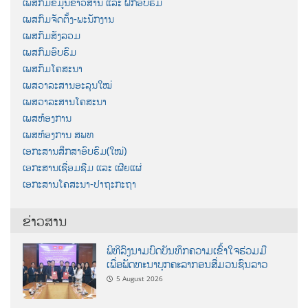
ເພສກົມຂໍ້ມູນຂ່າວສານ ແລະ ຝຶກອົບຮົມ
ເພສກົມຈັດຕັ້ງ-ພະນັກງານ
ເພສກົມສັງລວມ
ເພສກົມອົບຮົມ
ເພສກົມໂຄສະນາ
ເພສວາລະສານອະລຸນໃໝ່
ເພສວາລະສານໂຄສະນາ
ເພສຫ້ອງການ
ເພສຫ້ອງການ ສພທ
ເອກະສານສຶກສາອົບຮົມ(ໃໝ່)
ເອກະສານເຊື່ອມຊືມ ແລະ ເຜີຍແຜ່
ເອກະສານໂຄສະນາ-ປາຖະກະຖາ
ຂ່າວສານ
ພິທີລົງນາມບົດບັນທຶກຄວາມເຂົ້າໃຈຮ່ວມມື
ເພື່ອພັດທະນາບຸກຄະລາກອນສື່ມວນຊົນລາວ
5 August 2026