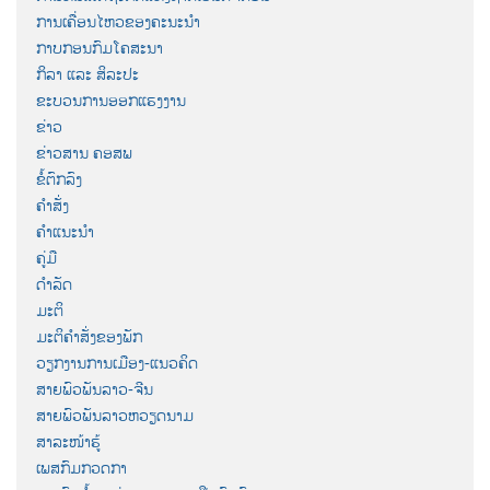
ການເຄື່ອນໄຫວຂອງຄະນະນຳ
ກາບກອນກົມໂຄສະນາ
ກິລາ ແລະ ສິລະປະ
ຂະບວນການອອກແຮງງານ
ຂ່າວ
ຂ່າວສານ ຄອສພ
ຂໍ້ຕົກລົງ
ຄຳສັ່ງ
ຄຳແນະນຳ
ຄູ່ມື
ດຳລັດ
ມະຕິ
ມະຕິຄຳສັ່ງຂອງພັກ
ວຽກງານການເມືອງ-ແນວຄິດ
ສາຍພົວພັນລາວ-ຈີນ
ສາຍພົວພັນລາວຫວຽດນາມ
ສາລະໜ້າຮູ້
ເພສກົມກວດກາ