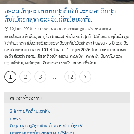
ຄອສພ ສ້າງຂະບວນການປູກຕົ້ນໄມ້ ສະຫລອງ ວັນປູກ
ຕົ້ນໄມ້ແຫ່ງຊາດ ແລະ ວັນເດັກນ້ອຍສາກົນ
10 June 2026
news
,
ຂະບວນການອອກແຮງງານ
,
ຂ່າວສານ ຄອສພ
ຄະນະໂຄສະນາອົບຮົມສູນກາງພັກ (ຄອສພ) ຈັດກິດຈະກຳປູກຕົ້ນໄມ້ຄືນຄວາມອຸດົມສົມບູນ
ໃຫ້ທຳມະ ຊາດ ເພື່ອສະເຫລີມສະຫລອງວັນປູກຕົ້ນໄມ້ແຫ່ງຊາດ ຄົບຮອບ 46 ປີ ແລະ ວັນ
ເດັກນ້ອຍສາກົນ ຄົບຮອບ 101 ປີ ໃນວັນທີ 1 ມິຖຸນາ 2026 ໂດຍມີ ທ່ານ ຄຳພັນ ເຜີຍ
ຍະວົງ ຫົວໜ້າ ຄອສພ, ມີຮອງຫົວໜ້າ ຄອສພ, ຄະນະພັກ- ຄະນະນໍາ, ບັນດາກົມ ແລະ
ທຽບເທົ່າກົມ, ພະນັກງານ -ລັດຖະກອນ ພາຍໃນ ຄອສພ ເຂົ້າຮ່ວມ.
2
3
12
1
…
ໝວດຂ່າວສານ
3 ອົງການຈັດຕັ້ງມະຫາຊົນ
news
ກອງປະຊຸມວຽກງານແນວຄິດທົ່ວປະເທດຄັ້ງທີ V
ການຫັນເສດຖະກິດແຫ່ງຊາດເປັນດີຈີຕ໋ອນ