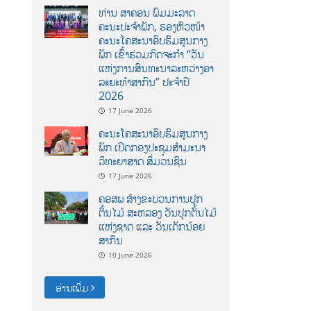
ທ່ານ ສາຄອນ ພົມມະລາດ
ຄະນະປະຈໍາພັກ, ຮອງຫົວໜ້າ
ຄະນະໂຄສະນາອົບຮົມສູນກາງ
ພັກ ເຂົ້າຮ່ວມກິດຈະກຳ “ວັນ
ແຫ່ງການສົນທະນາລະຫວ່າງອາ
ລະຍະທຳສາກົນ” ປະຈຳປີ
2026
17 June 2026
ຄະນະໂຄສະນາອົບຮົມສູນກາງ
ພັກ ເປີດກອງປະຊຸມສຳມະນາ
ວິທະຍາສາດ ສຶ່ມວນຊົນ
17 June 2026
ຄອສພ ສ້າງຂະບວນການປູກ
ຕົ້ນໄມ້ ສະຫລອງ ວັນປູກຕົ້ນໄມ້
ແຫ່ງຊາດ ແລະ ວັນເດັກນ້ອຍ
ສາກົນ
10 June 2026
ອ່ານເພີ່ມ