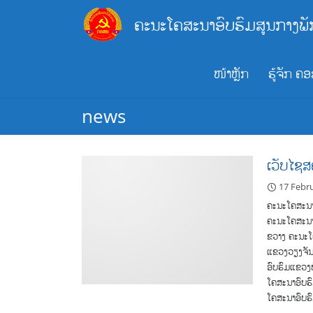
Skip
ຄະນະໂຄສະນາອົບຮົມສູນກາງພັ
to
content
ໜ້າຫຼັກ
ຮູ້ຈັກ ຄ
news
ເວັບໄຊ
17 Febr
ຄະນະໂຄສະນາ
ຄະນະໂຄສະນາ
ຂວາງ ຄະນະໂ
ແຂວງວຽງຈັນ
ອົບຮົມແຂວງ
ໂຄສະນາອົບຮ
ໂຄສະນາອົບຮ