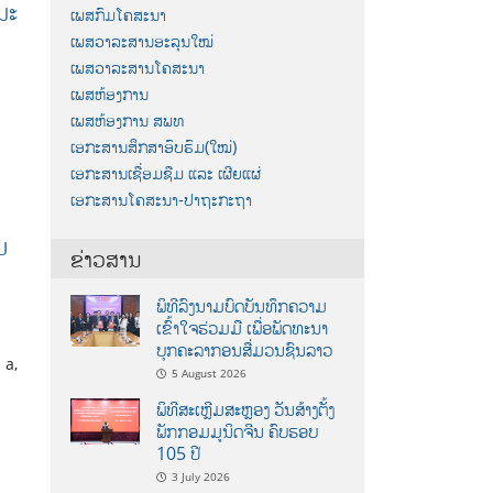
ນະ
ເພສກົມໂຄສະນາ
ເພສວາລະສານອະລຸນໃໝ່
ເພສວາລະສານໂຄສະນາ
ເພສຫ້ອງການ
ເພສຫ້ອງການ ສພທ
ເອກະສານສຶກສາອົບຮົມ(ໃໝ່)
ເອກະສານເຊື່ອມຊືມ ແລະ ເຜີຍແຜ່
ເອກະສານໂຄສະນາ-ປາຖະກະຖາ
ມ
ຂ່າວສານ
ພິທີລົງນາມບົດບັນທຶກຄວາມ
ເຂົ້າໃຈຮ່ວມມື ເພື່ອພັດທະນາ
ບຸກຄະລາກອນສື່ມວນຊົນລາວ
 a,
5 August 2026
ພິທີສະເຫຼີມສະຫຼອງ ວັນສ້າງຕັ້ງ
ພັກກອມມູນິດຈີນ ຄົບຮອບ
105 ປີ
3 July 2026