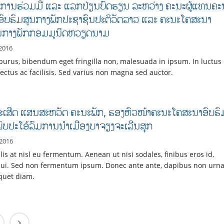
ວີການຮ່ວມມື ແລະ ແລກປ່ຽນບົດຮຽນ ລະຫວ່າງ ຄະນະຜູ້ແທນຄະ
ົບຮົມສູນກາງພັກປະຊາຊົນປະຕິວັດລາວ ແລະ ຄະນະໂຄສະນາ
ູນກາງພັກກອມມູນິດຫວຽດນາມ
2016
purus, bibendum eget fringilla non, malesuada in ipsum. In luctus
lectus ac facilisis. Sed varius non magna sed auctor.
ປະເສີດ ແສນ​ສະຫວັດ ຄະນະພັກ, ຮອງຫົວໜ້າຄະນະໂຄສະນາອົບຮົ
ພົບປະໂອ້ລົມການນຳເມືອງບາຈຽງຈະເລີນສຸກ
 2016
is at nisl eu fermentum. Aenean ut nisi sodales, finibus eros id,
 dui. Sed non fermentum ipsum. Donec ante ante, dapibus non urna
iquet diam.