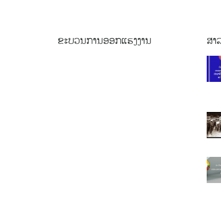
ຂະບວນການອອກແຮງງານ
ສາລ