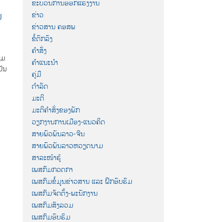
ຂະບວນການອອກແຮງງານ
ນ
ຂ່າວ
ຂ່າວສານ ຄອສພ
ຂໍ້ຕົກລົງ
ຄຳສັ່ງ
ຸມ
ຄຳແນະນຳ
ປັນ
ຄູ່ມື
ດຳລັດ
ມະຕິ
ມະຕິຄຳສັ່ງຂອງພັກ
ວຽກງານການເມືອງ-ແນວຄິດ
ສາຍພົວພັນລາວ-ຈີນ
ສາຍພົວພັນລາວຫວຽດນາມ
ສາລະໜ້າຮູ້
ເພສກົມກວດກາ
ເພສກົມຂໍ້ມູນຂ່າວສານ ແລະ ຝຶກອົບຮົມ
ເພສກົມຈັດຕັ້ງ-ພະນັກງານ
ເພສກົມສັງລວມ
ເພສກົມອົບຮົມ