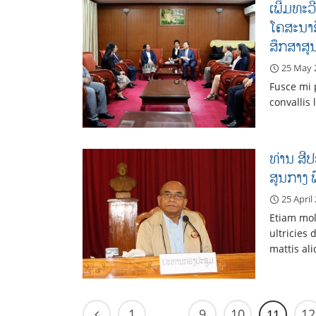
ເພີ່ມທະ
ໂຄສະນາອ
ສຶກສາສ
25 May 
Fusce mi 
convallis 
ທ່ານ ສີ
ສູນກາງ 
25 April
Etiam moll
ultricies
mattis al
1
9
10
12
…
11