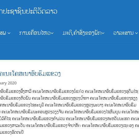
ກປະຊາຊົນປະຕິວັດລາວ
ອສພ
ການເຄື່ອນໄຫວ
ມະຕິ,ຄຳສັ່ງຂອງພັກ
ວາລະສານ
ສຄະນະໂຄສະນາອົບຮົມແຂວງ
uary 2020
ອົບຮົມແຂວງຜົ້ງສາລີ ຄະນະໂຄສະນາອົບຮົມແຂວງບໍ່ແກ້ວ ຄະນະໂຄສະນາອົບຮົມແຂວງອຸດົມໄຊ
ອົບຮົມແຂວງຫົວພັນ ຄະນະໂຄສະນາອົບຮົມແຂວງຫຼວງນ້ຳທາ ຄະນະໂຄສະນາອົບຮົມແຂວງຊຽງ
ຄສະນາອົບຮົມແຂວງໄຊຍະບູລີ ຄະນະໂຄສະນາອົບຮົມແຂວງຫຼວງພະບາງ ຄະນະໂຄສະນາອົບຮົມ
 ຄະນະໂຄສະນາອົບຮົມນະຄອນຫຼວງວຽງຈັນ ຄະນະໂຄສະນາອົບຮົມແຂວງໄຊສົມບູນ ຄະນະໂຄສ
ບໍລິຄິໄຊ ຄະນະໂຄສະນາອົບຮົມແຂວງຄຳມ່ວນ ຄະນະໂຄສະນາອົບຮົມແຂວງສະຫວັນນະເຂດ ຄະນ
ົມແຂວງສາລະວັນ ຄະນະໂຄສະນາອົບຮົມແຂວງຈຳປາສັກ ຄະນະໂຄສະນາອົບຮົມແຂວງເຊກອງ ຄ
ົມແຂວງອັດຕະປື