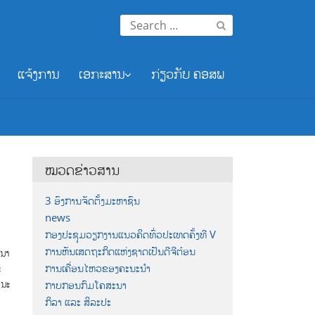
Search
for:
ແຈ້ງການ
ເອກະສານ
ກ່ຽວກັບ ຄອສພ
ໝວດຂ່າວສານ
3 ອົງການຈັດຕັ້ງມະຫາຊົນ
news
ກອງປະຊຸມວຽກງານແນວຄິດທົ່ວປະເທດຄັ້ງທີ V
ການຫັນເສດຖະກິດແຫ່ງຊາດເປັນດີຈີຕ໋ອນ
ະນາ
ການເຄື່ອນໄຫວຂອງຄະນະນຳ
ະ
ະນະ
ກາບກອນກົມໂຄສະນາ
ກິລາ ແລະ ສິລະປະ