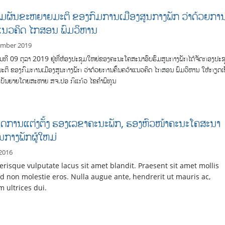
ມຜັນຂະຫຍາຍມະຕິ ຂອງກົມການເມືອງສູນກາງພັກ ວ່າດ້ວຍກາ
າແນວຄິດ ໄກສອນ ພົມວິຫານ
ember 2019
ັນທີ 09 ຕຸລາ 2019 ຢູ່ທີ່ຫ້ອງປະຊຸມໃຫຍ່ຂອງຄະນະໂຄສະນາອົບຮົມສູນກາງພັກໄດ້ຈັດກອງປະຊ
ຕິ ຂອງກົມການເມືອງສູນກາງພັກ ວ່າດ້ວຍການຄົ້ນຄວ້າແນວຄິດ ໄກສອນ ພົມວິຫານ ໃຫ້ກຽດເ
ບັນຍາຍໂດຍສະຫາຍ ສຈ.ປອ ກິແກ້ວ ໄຂຄຳພິທູນ
າດການແຕ່ງຕັ້ງ ຮອງເລຂາຄະນະພັກ, ຮອງຫົວໜ້າຄະນະໂຄສະນາ
ນກາງພັກຜູ້ໃຫມ່
 2016
lerisque vulputate lacus sit amet blandit. Praesent sit amet mollis
d non molestie eros. Nulla augue ante, hendrerit ut mauris ac,
m ultrices dui.