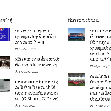
ະໜ້າຮູ້
ກິລາ ແລະ ສິລະປະ
ກົດລະບຽບ ຂອງຄະນະ
ການແຂ່ງຂັນກ
ຊາວໜຸ່ມ ປະຊາຊົນປະຕິວັດ
ຂັນສະຫາຍເ
ລາວ ສະໄໝທີ VIII
ບໍລິຫານງານ 
ຊາວໜຸ່ມປະຊາ
15 March 2023
ລາວ Lao Y
ຊີ​ວິດ​ ແລະ ການເຄື່ອນໄຫວປະ​
Cup ປະຈຳປ
ຕິ​ວັດ ຂອງ​ປະ​ທານ​ສຸ​ພາ​ນຸ​ວົງ
20 January 2
5 October 2022
ຄະນະໂຄສະນາ
ເອກະສານແນະນຳການນຳໃຊ້
ພັກ ແລະ ລັດວ
ລະບົບຈັດເກັບ ແລະ ນຳໃຊ້
ລາວສ້າງຂະບວ
ເອກະສານຮ່ວມກັນຂອງພາກ
ເຕະບານເພື່ອ
ລັດ (G-Share, G-Drive)
ປະຊຸມໃຫຍ່ຂ
31 May 2022
17 June 2024