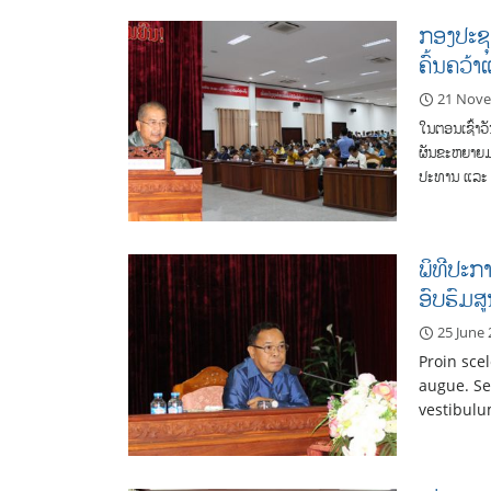
ກອງປະຊຸ
ຄົ້ນຄວ້
21 Nov
ໃນຕອນເຊົ້າວ
ຜັນຂະຫຍາຍມະ
ປະທານ ແລະ 
ພິທີປະກ
ອົບຮົມສູ
25 June
Proin sce
augue. Se
vestibulu