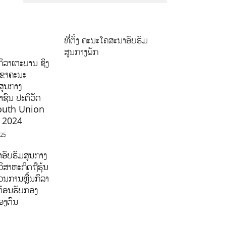
ທີ່ຕັ້ງ ຄະນະໂຄສະນາອົບຮົມ
ສູນກາງພັກ
ິລາເຕະບານ ຊິງ
ລຂາຄະນະ
ສູນກາງ
ຊົນ ປະຕິວັດ
outh Union
ີ 2024
025
ອົບຮົມສູນກາງ
ິສາຫະກິດຖືຮຸ້ນ
ນການຫຼີ້ນກິລາ
ຕ້ອນຮັບກອງ
ອງຕົນ