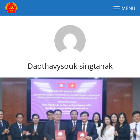
Skip
MENU
to
content
ຄະນະໂຄສະນາອົບຮົມສູນກາງພັກປະຊາຊົນປະຕິວັດລາວ
Daothavysouk singtanak