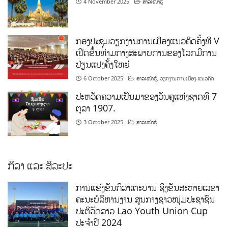
4 November 2025
ສາລະໜ້າຮູ້
ກອງປະຊຸມວຽກງານການເມືອງແນວຄິດຄັ້ງທີ V
ເປີດຂຶ້ນທ່າມກາງສະພາບການຂອງໂລກມີການ
ປ່ຽນແປງຄັ້ງໃຫຍ່
6 October 2025
ສາລະໜ້າຮູ້
,
ວຽກງານການເມືອງ-ແນວຄິດ
ປະຫວັດຄວາມເປັນມາຂອງວັນຄູແຫ່ງຊາດທີ 7
ຕຸລາ 1907.
3 October 2025
ສາລະໜ້າຮູ້
ກິລາ ແລະ ສິລະປະ
ການແຂ່ງຂັນກິລາເຕະບານ ຊິງຂັນສະຫາຍເລຂາ
ຄະນະບໍລິຫານງານ ສູນກາງຊາວໜຸ່ມປະຊາຊົນ
ປະຕິວັດລາວ Lao Youth Union Cup
ປະຈຳປີ 2024