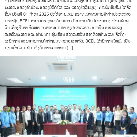
ທະນາຄານການຄ້າຕ່າງປະເທດລາວ ມະຫາຊົນ 4 ແຂວງພາກກາງເຂົ້າຮ່ວມ (ແຂວງສະຫວັນ
ນະເຂດ, ແຂວງຄຳມ່ວນ, ແຂວງບໍລິຄຳໄຊ ແລະ ແຂວງໄຊສົມບູນ). ການຝຶກອົບຮົມ ໄດ້ຈັດ
ຂຶ້ນໃນວັນທີ 01 ສິງຫາ 2026 ຢູ່ທີ່ຫ້ອງ ປະຊຸມ ຂອງທະນາຄານການຄ້າຕ່າງປະເທດລາວ
ມະຫາຊົນ BCEL ສາຂາ ແຂວງສະຫວັນນະເຂດ ໂດຍການເປັນປະທານຂອງ ທ່ານ ເພັດພູ
ວັນ ເຮືອງປັນຍາ ຫົວໜ້າທະນາຄານການຄ້າຕ່າງປະເທດລາວ ມະຫາຊົນ ສາຂາແຂວງ
ສະຫວັນນະເຂດ ແລະ ທ່ານ ນາງ ອຸ່ນເຮືອນ ຮ່ວງສະຫວັນ ຮອງຫົວໜ້າພະແນກຈັດຕັ້ງ-
ພະນັກງານ ທະນາຄານການຄ້າຕ່າງປະເທດລາວມະຫາຊົນ BCEL (ສໍານັກງານໃຫຍ່); ເປັນ
ກຽດເຂົ້າຮ່ວມ, ພ້ອມທັງບັນຍາຍເອກະສານ […]