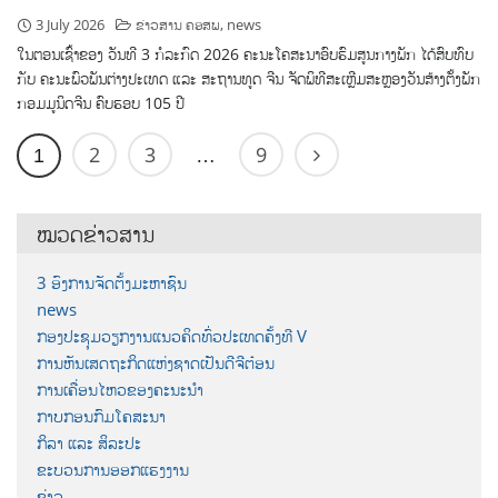
3 July 2026
ຂ່າວສານ ຄອສພ
,
news
ໃນຕອນເຊົ້າຂອງ ວັນທີ 3 ກໍລະກົດ 2026 ຄະນະໂຄສະນາອົບຮົມສູນກາງພັກ ໄດ້ສົບທົບ
ກັບ ຄະນະພົວພັນຕ່າງປະເທດ ແລະ ສະຖານທູດ ຈີນ ຈັດພິທີສະເຫຼີມສະຫຼອງວັນສ້າງຕັ້ງພັກ
ກອມມູນິດຈີນ ຄົບຮອບ 105 ປີ
2
3
9
1
…
ໝວດຂ່າວສານ
3 ອົງການຈັດຕັ້ງມະຫາຊົນ
news
ກອງປະຊຸມວຽກງານແນວຄິດທົ່ວປະເທດຄັ້ງທີ V
ການຫັນເສດຖະກິດແຫ່ງຊາດເປັນດີຈີຕ໋ອນ
ການເຄື່ອນໄຫວຂອງຄະນະນຳ
ກາບກອນກົມໂຄສະນາ
ກິລາ ແລະ ສິລະປະ
ຂະບວນການອອກແຮງງານ
ຂ່າວ