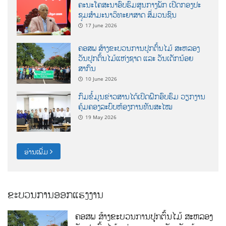
ຄະນະໂຄສະນາອົບຮົມສູນກາງພັກ ເປີດກອງປະ
ຊຸມສຳມະນາວິທະຍາສາດ ສຶ່ມວນຊົນ
17 June 2026
ຄອສພ ສ້າງຂະບວນການປູກຕົ້ນໄມ້ ສະຫລອງ
ວັນປູກຕົ້ນໄມ້ແຫ່ງຊາດ ແລະ ວັນເດັກນ້ອຍ
ສາກົນ
10 June 2026
ກົມຂໍ້ມູນຂ່າວສານໄດ້ເປິດຝຶກອົບຮົມ ວຽກງານ
ຄຸ້ມຄອງລະບົບຫ້ອງການທັນສະໄໝ
19 May 2026
ອ່ານເພີ່ມ
ຂະບວນການອອກແຮງງານ
ຄອສພ ສ້າງຂະບວນການປູກຕົ້ນໄມ້ ສະຫລອງ