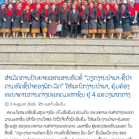
ສຳເລັດການປັນຍາຍເອກະສານຫົວຂໍ້ “ວຽກງານນຳພາ-ຊີ້ນຳ
ຕາມທິດຊີ້ນຳຂອງພັກ-ລັດ” ໃຫ້ພະນັກງານນຳພາ, ຄຸ້ມຄ້ອງ
ທະນາຄານການຕ່າງປະເທດມະຫາຊົນ ຢູ່ 4 ແຂວງພາກກາງ
3 August 2026
ເພສກົມອົບຮົມ
ຄະນະໂຄສະນາອົບຮົມສູນກາງພັກ (ກົມອົບຮົມ) ຮ່ວມກັບ ທະນາຄານການຄ້າຕ່າງປະເທດ
ລາວມະຫາຊົນ (ສໍານັກງານໃຫຍ່) ໄດ້ລົງຈັດຕັ້ງຝຶກອົບຮົມ ໃຫ້ພະນັກງານນຳພາ-ຄຸ້ມຄອງ
ຫຼັກແຫຼ່ງ ຂອງທະນາຄານການຄ້າຕ່າງປະເທດລາວ ມະຫາຊົນ ຢູ່ແຂວງສະຫວັນນະເຂດ ໃນ
ຫົວຂໍ້: “ວຽກງານການນໍາພາ-ຊີ້ນໍາ ຕາມທິດຊີ້ນໍາຂອງ ພັກ-ລັດ” ຊຶ່ງມີພະນັກງານ ຂອງ