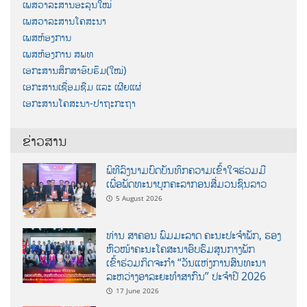
ເພສວາລະສານອະລຸນໃໝ່
ເພສວາລະສານໂຄສະນາ
ເພສຫ້ອງການ
ເພສຫ້ອງການ ສພທ
ເອກະສານສຶກສາອົບຮົມ(ໃໝ່)
ເອກະສານເຊື່ອມຊືມ ແລະ ເຜີຍແຜ່
ເອກະສານໂຄສະນາ-ປາຖະກະຖາ
ຂ່າວສານ
ພິທີລົງນາມບົດບັນທຶກຄວາມເຂົ້າໃຈຮ່ວມມື
ເພື່ອພັດທະນາບຸກຄະລາກອນສື່ມວນຊົນລາວ
5 August 2026
ທ່ານ ສາຄອນ ພົມມະລາດ ຄະນະປະຈໍາພັກ, ຮອງ
ຫົວໜ້າຄະນະໂຄສະນາອົບຮົມສູນກາງພັກ
ເຂົ້າຮ່ວມກິດຈະກຳ “ວັນແຫ່ງການສົນທະນາ
ລະຫວ່າງອາລະຍະທຳສາກົນ” ປະຈຳປີ 2026
17 June 2026