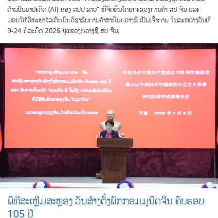
ດ້ານປັນຍາປະດິດ (AI) ຂອງ ສປປ ລາວ” ທີ່ຈັດຂຶ້ນໂດຍກະຊວງການຄ້າ ສປ ຈີນ ແລະ
ມອບໃຫ້ວິທະຍາໄລເຕັກນິກວິຊາຊີບການຄ້າສາກົນກວາງຊີ ເປັນເຈົ້າການ ໃນລະຫວ່າງວັນທີ
9-24 ກໍລະກົດ 2026 ຢູ່ແຂວງກວາງຊີ ສປ ຈີນ.
ພິທີສະເຫຼີມສະຫຼອງ ວັນສ້າງຕັ້ງພັກກອມມູນິດຈີນ ຄົບຮອບ
105 ປີ