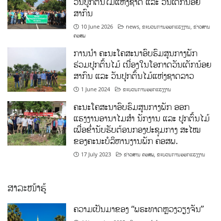
ວັນປູກຕົ້ນໄມ້ແຫ່ງຊາດ ແລະ ວັນເດັກນ້ອຍ
ສາກົນ
10 June 2026
news
,
ຂະບວນການອອກແຮງງານ
,
ຂ່າວສານ
ຄອສພ
ການນໍາ ຄະນະໂຄສະນາອົບຮົມສູນກາງພັກ
ຮ່ວມປູກຕົ້ນໄມ້ ເນື່ອງໃນໂອກາດວັນເດັກນ້ອຍ
ສາກົນ ແລະ ວັນປູກຕົ້ນໄມ້ແຫ່ງຊາດລາວ
1 June 2024
ຂະບວນການອອກແຮງງານ
ຄະນະໂຄສະນາອົບຮົມສູນກາງພັກ ອອກ
ແຮງງານອານາໄມສໍາ ນັກງານ ແລະ ປູກຕົ້ນໄມ້
ເພື່ອຂໍ່ານັບຮັບຕ້ອນກອງປະຊຸມກາງ ສະໄໝ
ຂອງຄະນະບໍລິຫານງານພັກ ຄອສພ.
17 July 2023
ຂ່າວສານ ຄອສພ
,
ຂະບວນການອອກແຮງງານ
ສາລະໜ້າຮູ້
ຄວາມເປັນມາຂອງ “ພຣະທາດຫຼວງວຽງຈັນ”