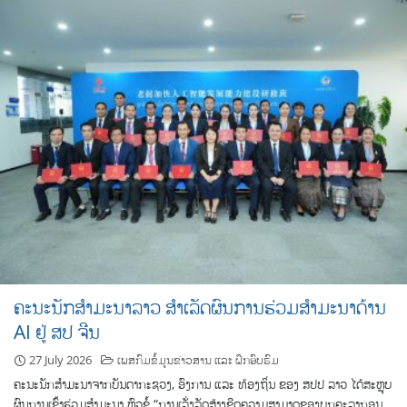
ຄະນະນັກສຳມະນາລາວ ສຳເລັດຜົນການຮ່ວມສຳມະນາດ້ານ
AI ຢູ່ ສປ ຈີນ
27 July 2026
ເພສກົມຂໍ້ມູນຂ່າວສານ ແລະ ຝຶກອົບຮົມ
ຄະນະນັກສຳມະນາຈາກບັນດາກະຊວງ, ອົງການ ແລະ ທ້ອງຖິ່ນ ຂອງ ສປປ ລາວ ໄດ້ສະຫຼຸບ
ຜົນການເຂົ້າຮ່ວມສຳມະນາ ຫົວຂໍ້ “ການເລັ່ງລັດສ້າງຂີດຄວາມສາມາດຂອງບຸກຄະລາກອນ