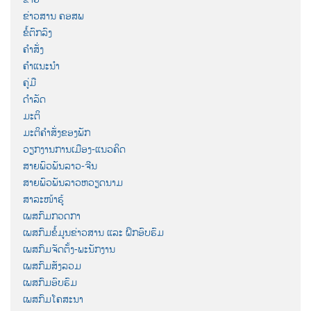
ຂ່າວສານ ຄອສພ
ຂໍ້ຕົກລົງ
ຄຳສັ່ງ
ຄຳແນະນຳ
ຄູ່ມື
ດຳລັດ
ມະຕິ
ມະຕິຄຳສັ່ງຂອງພັກ
ວຽກງານການເມືອງ-ແນວຄິດ
ສາຍພົວພັນລາວ-ຈີນ
ສາຍພົວພັນລາວຫວຽດນາມ
ສາລະໜ້າຮູ້
ເພສກົມກວດກາ
ເພສກົມຂໍ້ມູນຂ່າວສານ ແລະ ຝຶກອົບຮົມ
ເພສກົມຈັດຕັ້ງ-ພະນັກງານ
ເພສກົມສັງລວມ
ເພສກົມອົບຮົມ
ເພສກົມໂຄສະນາ