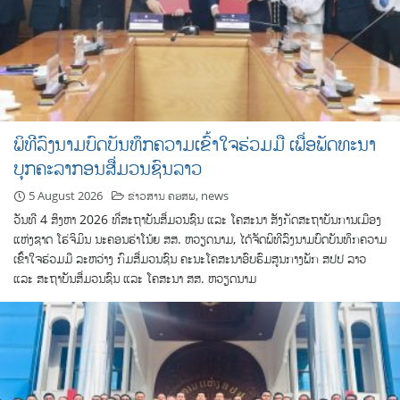
ພິທີລົງນາມບົດບັນທຶກຄວາມເຂົ້າໃຈຮ່ວມມື ເພື່ອພັດທະນາ
ບຸກຄະລາກອນສື່ມວນຊົນລາວ
5 August 2026
ຂ່າວສານ ຄອສພ
,
news
ວັນທີ 4 ສິງຫາ 2026 ທີ່ສະຖາບັນສື່ມວນຊົນ ແລະ ໂຄສະນາ ສັງກັດສະຖາບັນການເມືອງ
ແຫ່ງຊາດ ໂຮ່ຈິມິນ ນະຄອນຮ່າໂນ້ຍ ສສ. ຫວຽດນາມ, ໄດ້ຈັດພິທີລົງນາມບົດບັນທຶກຄວາມ
ເຂົ້າໃຈຮ່ວມມື ລະຫວ່າງ ກົມສື່ມວນຊົນ ຄະນະໂຄສະນາອົບຮົມສູນກາງພັກ ສປປ ລາວ
ແລະ ສະຖາບັນສື່ມວນຊົນ ແລະ ໂຄສະນາ ສສ. ຫວຽດນາມ