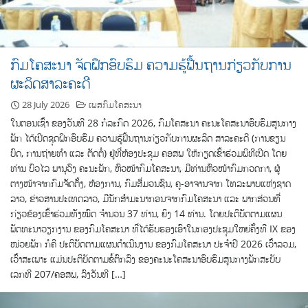
ກົມໂຄສະນາ ຈັດຝຶກອົບຮົມ ຄວາມຮູ້ຟື້ນຖານກ່ຽວກັບການ
ຜະລິດສາລະຄະດີ
28 July 2026
ເພສກົມໂຄສະນາ
ໃນຕອນເຊົ້າ ຂອງວັນທີ 28 ກໍລະກົດ 2026, ກົມໂຄສະນາ ຄະນະໂຄສະນາອົບຮົມສູນກາງ
ພັກ ໄດ້ເປີດຊຸດຝຶກອົບຮົມ ຄວາມຮູ້ຟື້ນຖານກ່ຽວກັບການຜະລິດ ສາລະຄະດີ (ການຂຽນ
ບົດ, ການຖ່າຍທໍາ ແລະ ຕັດຕໍ່) ຢູ່ທີ່ຫ້ອງປະຊຸມ ຄອສພ ໃຫ້ກຽດເຂົ້າຮ່ວມພິທີເປີດ ໂດຍ
ທ່ານ ບົວໄລ ພານຸວົງ ຄະນະພັກ, ຫົວໜ້າກົມໂຄສະນາ, ມີທ່ານຫົວໜ້າກົມກວດກາ, ຜູ້
ຕາງໜ້າຈາກກົມຈັດຕັ້ງ, ຫ້ອງການ, ກົມສື່ມວນຊົນ, ຄູ-ອາຈານຈາກ ໂທລະພາບແຫ່ງຊາດ
ລາວ, ຂ່າວສານປະເທດລາວ, ມີນັກສໍາມະນາກອນຈາກກົມໂຄສະນາ ແລະ ພາກສ່ວນທີ່
ກ່ຽວຂ້ອງເຂົ້າຮ່ວມທັງໝົດ ຈໍານວນ 37 ທ່ານ, ຍິງ 14 ທ່ານ. ໂດຍປະຕິບັດຕາມແຜນ
ພັດທະນາວຽກງານ ຂອງກົມໂຄສະນາ ທີ່ໄດ້ຮັບຮອງເອົາໃນກອງປະຊຸມໃຫຍ່ຄັ້ງທີ IX ຂອງ
ໜ່ວຍພັກ ກໍຄື ປະຕິບັດຕາມແຜນດໍາເນີນງານ ຂອງກົມໂຄສະນາ ປະຈໍາປີ 2026 ເວົ້າລວມ,
ເວົ້າສະເພາະ ແມ່ນປະຕິບັດຕາມຂໍ້ຕົກລົງ ຂອງຄະນະໂຄສະນາອົບຮົມສູນກາງພັກສະບັບ
ເລກທີ 207/ຄອສພ, ລົງວັນທີ […]