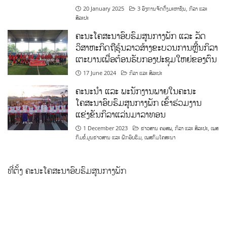
20 January 2025
3 ອົງການຈັດຕັ້ງມະຫາຊົນ
,
ກິລາ ແລະ
ສິລະປະ
ຄະນະໂຄສະນາອົບຮົມສູນກາງພັກ ແລະ ລັດ
ວິສາຫະກິດຖືຮຸ້ນລາວສ້າງຂະບວນການຫຼີ້ນກິລາ
ເຕະບານເພື່ອຕ້ອນຮັບກອງປະຊຸມໃຫຍ່ຂອງຕົນ
17 June 2024
ກິລາ ແລະ ສິລະປະ
ຄະນະນຳ ແລະ ພະນັກງານພາຍໃນຄະນະ
ໂຄສະນາອົບຮົມສູນກາງພັກ ເຂົ້າຮ່ວມງານ
ແຂ່ງຂັນກິລາແລ່ນມາລາທອນ
1 December 2023
ຂ່າວສານ ຄອສພ
,
ກິລາ ແລະ ສິລະປະ
,
ເພສ
ກົມຂໍ້ມູນຂ່າວສານ ແລະ ຝຶກອົບຮົມ
,
ເພສກົມໂຄສະນາ
ທີ່ຕັ້ງ ຄະນະໂຄສະນາອົບຮົມສູນກາງພັກ