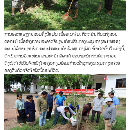
ການອອກແຮງງານລວມຄັ້ງນີ້ແມ່ນ ເພື່ອອະນາໄມ, ຕັດຫຍ້າ, ຕົບແຕ່ງສວນ
ດອກໄມ້ ເພື່ອສ້າງຄວາມສະອາດຈົບງາມຕ້ອນຮັບກອງປະຊຸມກາງສະໄໝຂອງ
ຄະນະບໍລິຫານງານພັກ ຄະນະໂຄສະນາອົບຮົມສູນກາງພັກ ທີ່ຈະໄຂຂຶ້ນໃນມໍ່ໆນີ້,
ທັງເປັນການຮັດແໜ້ນຄວາມສາມັກຄີພາຍໃນຂອງພະນັກງານລັດຖະກອນ
ທັງໝົດໃຫ້ເປັນຈິດໜຶ່ງໃຈດຽວກຽມພ້ອມກ້າວເຂົ້າສູ່ກອງປະຊຸມກາງສະໄໝ
ຂອງຕົນດ້ວຍຈິດໃຈຟົດຟື້ນປະຕິວັດ.