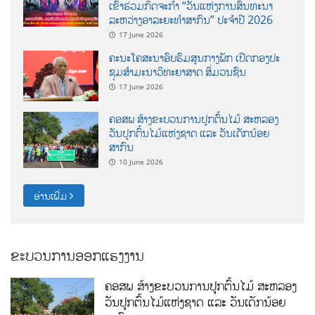
ເຂົ້າຮ່ວມກິດຈະກຳ “ວັນແຫ່ງການສົນທະນາ
ລະຫວ່າງອາລະຍະທຳສາກົນ” ປະຈຳປີ 2026
17 June 2026
ຄະນະໂຄສະນາອົບຮົມສູນກາງພັກ ເປີດກອງປະ
ຊຸມສຳມະນາວິທະຍາສາດ ສຶ່ມວນຊົນ
17 June 2026
ຄອສພ ສ້າງຂະບວນການປູກຕົ້ນໄມ້ ສະຫລອງ
ວັນປູກຕົ້ນໄມ້ແຫ່ງຊາດ ແລະ ວັນເດັກນ້ອຍ
ສາກົນ
10 June 2026
ອ່ານເພີ່ມ
ຂະບວນການອອກແຮງງານ
ຄອສພ ສ້າງຂະບວນການປູກຕົ້ນໄມ້ ສະຫລອງ
ວັນປູກຕົ້ນໄມ້ແຫ່ງຊາດ ແລະ ວັນເດັກນ້ອຍ