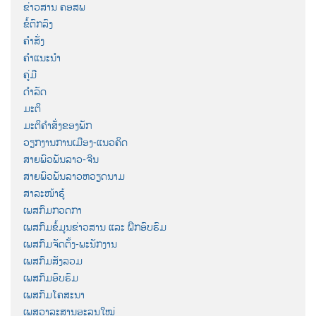
ຂ່າວສານ ຄອສພ
ຂໍ້ຕົກລົງ
ຄຳສັ່ງ
ຄຳແນະນຳ
ຄູ່ມື
ດຳລັດ
ມະຕິ
ມະຕິຄຳສັ່ງຂອງພັກ
ວຽກງານການເມືອງ-ແນວຄິດ
ສາຍພົວພັນລາວ-ຈີນ
ສາຍພົວພັນລາວຫວຽດນາມ
ສາລະໜ້າຮູ້
ເພສກົມກວດກາ
ເພສກົມຂໍ້ມູນຂ່າວສານ ແລະ ຝຶກອົບຮົມ
ເພສກົມຈັດຕັ້ງ-ພະນັກງານ
ເພສກົມສັງລວມ
ເພສກົມອົບຮົມ
ເພສກົມໂຄສະນາ
ເພສວາລະສານອະລຸນໃໝ່