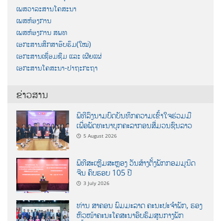
ເພສວາລະສານໂຄສະນາ
ເພສຫ້ອງການ
ເພສຫ້ອງການ ສພທ
ເອກະສານສຶກສາອົບຮົມ(ໃໝ່)
ເອກະສານເຊື່ອມຊືມ ແລະ ເຜີຍແຜ່
ເອກະສານໂຄສະນາ-ປາຖະກະຖາ
ຂ່າວສານ
ພິທີລົງນາມບົດບັນທຶກຄວາມເຂົ້າໃຈຮ່ວມມື
ເພື່ອພັດທະນາບຸກຄະລາກອນສື່ມວນຊົນລາວ
5 August 2026
ພິທີສະເຫຼີມສະຫຼອງ ວັນສ້າງຕັ້ງພັກກອມມູນິດ
ຈີນ ຄົບຮອບ 105 ປີ
3 July 2026
ທ່ານ ສາຄອນ ພົມມະລາດ ຄະນະປະຈໍາພັກ, ຮອງ
ຫົວໜ້າຄະນະໂຄສະນາອົບຮົມສູນກາງພັກ