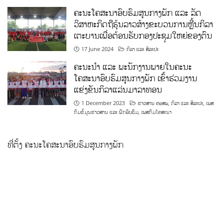
ຄະນະໂຄສະນາອົບຮົມສູນກາງພັກ ແລະ ລັດ
ວິສາຫະກິດຖືຮຸ້ນລາວສ້າງຂະບວນການຫຼີ້ນກິລາ
ເຕະບານເພື່ອຕ້ອນຮັບກອງປະຊຸມໃຫຍ່ຂອງຕົນ
17 June 2024
ກິລາ ແລະ ສິລະປະ
ຄະນະນຳ ແລະ ພະນັກງານພາຍໃນຄະນະ
ໂຄສະນາອົບຮົມສູນກາງພັກ ເຂົ້າຮ່ວມງານ
ແຂ່ງຂັນກິລາແລ່ນມາລາທອນ
1 December 2023
ຂ່າວສານ ຄອສພ
,
ກິລາ ແລະ ສິລະປະ
,
ເພສ
ກົມຂໍ້ມູນຂ່າວສານ ແລະ ຝຶກອົບຮົມ
,
ເພສກົມໂຄສະນາ
ທີ່ຕັ້ງ ຄະນະໂຄສະນາອົບຮົມສູນກາງພັກ