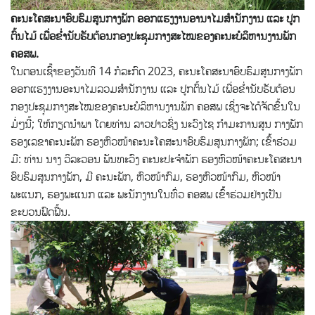
ຄະນະໂຄສະນາອົບຮົມສູນກາງພັກ ອອກແຮງງານອານາໄມສໍານັກງານ ແລະ ປູກ
ຕົ້ນໄມ້ ເພື່ອຂໍ່ານັບຮັບຕ້ອນກອງປະຊຸມກາງສະໄໝຂອງຄະນະບໍລິຫານງານພັກ
ຄອສພ.
ໃນຕອນເຊົ້່າຂອງວັນທີ 14 ກໍລະກົດ 2023, ຄະນະໂຄສະນາອົບຮົມສູນກາງພັກ
ອອກແຮງງານອະນາໄມລວມສໍານັກງານ ແລະ ປູກຕົ້ນໄມ້ ເພື່ອຂໍ່ານັບຮັບຕ້ອນ
ກອງປະຊຸມກາງສະໄໝຂອງຄະນະບໍລິຫານງານພັກ ຄອສພ ເຊິ່ງຈະໄດ້ຈັດຂຶ້ນໃນ
ມໍ່ໆນີ້; ໃຫ້ກຽດນໍາພາ ໂດຍທ່ານ ລາວປາວຊົ່ງ ນະວົງໄຊ ກໍາມະການສູນ ກາງພັກ
ຮອງເລຂາຄະນະພັກ ຮອງຫົວໜ້າຄະນະໂຄສະນາອົບຮົມສູນກາງພັກ; ເຂົ້້າຮ່ວມ
ມີ: ທ່ານ ນາງ ວິລະວອນ ພັນທະວົງ ຄະນະປະຈໍາພັກ ຮອງຫົວໜ້າຄະນະໂຄສະນາ
ອົບຮົມສູນກາງພັກ, ມີ ຄະນະພັກ, ຫົວໜ້າກົມ, ຮອງຫົວໜ້າກົມ, ຫົວໜ້າ
ພະແນກ, ຮອງພະແນກ ແລະ ພະນັກງານໃນທົ່ວ ຄອສພ ເຂົ້້າຮ່ວມຢ່າງເປັນ
ຂະບວນຟົດຟື້ນ.