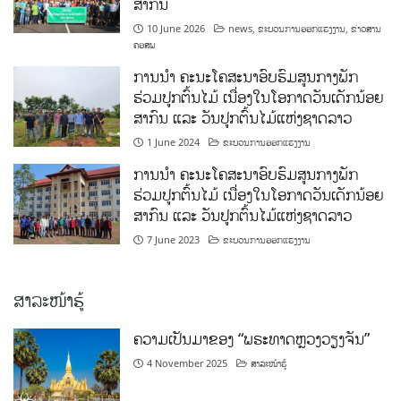
ສາກົນ
10 June 2026
news
,
ຂະບວນການອອກແຮງງານ
,
ຂ່າວສານ
ຄອສພ
ການນໍາ ຄະນະໂຄສະນາອົບຮົມສູນກາງພັກ
ຮ່ວມປູກຕົ້ນໄມ້ ເນື່ອງໃນໂອກາດວັນເດັກນ້ອຍ
ສາກົນ ແລະ ວັນປູກຕົ້ນໄມ້ແຫ່ງຊາດລາວ
1 June 2024
ຂະບວນການອອກແຮງງານ
ການນໍາ ຄະນະໂຄສະນາອົບຮົມສູນກາງພັກ
ຮ່ວມປູກຕົ້ນໄມ້ ເນື່ອງໃນໂອກາດວັນເດັກນ້ອຍ
ສາກົນ ແລະ ວັນປູກຕົ້ນໄມ້ແຫ່ງຊາດລາວ
7 June 2023
ຂະບວນການອອກແຮງງານ
ສາລະໜ້າຮູ້
ຄວາມເປັນມາຂອງ “ພຣະທາດຫຼວງວຽງຈັນ”
4 November 2025
ສາລະໜ້າຮູ້