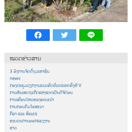
ໝວດຂ່າວສານ
3 ອົງການຈັດຕັ້ງມະຫາຊົນ
news
ກອງປະຊຸມວຽກງານແນວຄິດທົ່ວປະເທດຄັ້ງທີ V
ການຫັນເສດຖະກິດແຫ່ງຊາດເປັນດີຈີຕ໋ອນ
ການເຄື່ອນໄຫວຂອງຄະນະນຳ
ກາບກອນກົມໂຄສະນາ
ກິລາ ແລະ ສິລະປະ
ຂະບວນການອອກແຮງງານ
ຂ່າວ