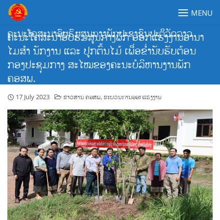
Skip
MENU
to
content
ຄະນະໂຄສະນາອົບຮົມສູນກາງພັກປະຊາຊົນປະຕິວັດລາວ
ຄະນະໂຄສະນາອົບຮົມສູນກາງພັກ ອອກແຮງງານອານາ
ໄມສໍາ ນັກງານ ແລະ ປູກຕົ້ນໄມ້ ເພື່ອຂໍ່ານັບຮັບຕ້ອນ
ກອງປະຊຸມກາງ ສະໄໝຂອງຄະນະບໍລິຫານງານພັກ
ຄອສພ.
17 July 2023
ຂ່າວສານ ຄອສພ
,
ຂະບວນການອອກແຮງງານ