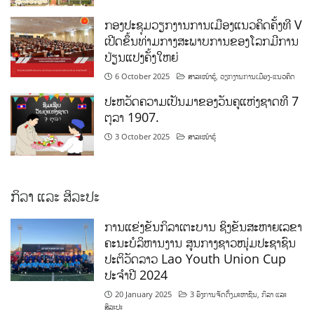
ກອງປະຊຸມວຽກງານການເມືອງແນວຄິດຄັ້ງທີ V
ເປີດຂຶ້ນທ່າມກາງສະພາບການຂອງໂລກມີການ
ປ່ຽນແປງຄັ້ງໃຫຍ່
6 October 2025
ສາລະໜ້າຮູ້
,
ວຽກງານການເມືອງ-ແນວຄິດ
ປະຫວັດຄວາມເປັນມາຂອງວັນຄູແຫ່ງຊາດທີ 7
ຕຸລາ 1907.
3 October 2025
ສາລະໜ້າຮູ້
ກິລາ ແລະ ສິລະປະ
ການແຂ່ງຂັນກິລາເຕະບານ ຊິງຂັນສະຫາຍເລຂາ
ຄະນະບໍລິຫານງານ ສູນກາງຊາວໜຸ່ມປະຊາຊົນ
ປະຕິວັດລາວ Lao Youth Union Cup
ປະຈຳປີ 2024
20 January 2025
3 ອົງການຈັດຕັ້ງມະຫາຊົນ
,
ກິລາ ແລະ
ສິລະປະ