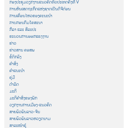
ກອງປະຊຸມວຽກງານແນວຄິດທົ່ວປະເທດຄັ້ງທີ V
ການຫັນເສດຖະກິດແຫ່ງຊາດເປັນດີຈີຕ໋ອນ
ການເຄື່ອນໄຫວຂອງຄະນະນຳ
ກາບກອນກົມໂຄສະນາ
ກິລາ ແລະ ສິລະປະ
ຂະບວນການອອກແຮງງານ
ຂ່າວ
ຂ່າວສານ ຄອສພ
ຂໍ້ຕົກລົງ
ຄຳສັ່ງ
ຄຳແນະນຳ
ຄູ່ມື
ດຳລັດ
ມະຕິ
ມະຕິຄຳສັ່ງຂອງພັກ
ວຽກງານການເມືອງ-ແນວຄິດ
ສາຍພົວພັນລາວ-ຈີນ
ສາຍພົວພັນລາວຫວຽດນາມ
ສາລະໜ້າຮູ້