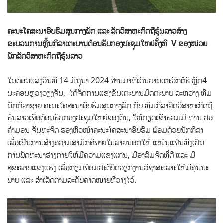
ຄະນະໂຄສະນາອົບຮົມສູນກາງພັກ
ແລະ
ລັດວິສາຫະກິດຖືຮຸ້ນລາວສ້າງ
ຂະບວນການຫຼີ້ນກິລາເຕະບານຕ້ອນຮັບກອງປະຊຸມໃຫຍ່ຄັ້ງທີ
V
ຂອງໜ່ວຍ
ພັກລັດວິສາຫະກິດຖືຮຸ້ນລາວ
ໃນຕອນແລງວັນທີ 14 ມິຖຸນາ 2024 ຜ່ານມາທີ່ເດີນບານເຕະວິກຕໍຣີ ຫຼັກ4
ນະຄອນຫຼວງວຽງຈັນ, ໄດ້ຈັດການ​ແຂ່ງຂັນ​ເຕະບານ​ມິດຕະພາບ ລະຫວ່າງ ທີມ
ນັກກິລາຊາຍ ຄະນະໂຄສະນາອົບຮົມສູນກາງພັກ ກັບ ທີມກິລາລັດວິສາຫະກິດຖື
ຮຸ້ນລາວເພື່ອຕ້ອນຮັບກອງປະຊຸມໃຫຍ່ຂອງຕົນ, ໃຫ້ກຽດເຂົາຮ່ວມມີ ທ່ານ ປອ
ຄຳມອນ ຈັນທະຈິດ ຮອງຫົວໜ້າຄະນະໂຄສະນາອົບຮົມ ພ້ອມດ້ວຍນັກກິລາ
ເພື່ອເປັນການສ້າງຄວາມ​ສາມັກຄີພາຍໃນພາຍນອກໃຫ້ ແໜ້ນແຟ້ນທັງເປັນ
ການ​ພັດທະນາ​ຮ່າງກາຍ​ໃຫ້​ມີ​ຄວາມ​ແຂງແກ່ນ, ມີອາລົມ​ຈິດທີ່ດີ ແລະ ມີ
ສຸຂະພາບແຂງແຮງ ເພື່ອ​ກຽມພ້ອມ​ປະຕິບັດ​ວຽກງານ​ວິຊາ​ສະເພາະ​ໃຫ້​ມີ​ຄຸນ​ນະ​
ພາບ ແລະ ສໍາ​ເລັດ​ຕາມ​ລະດັບ​ຄາດໝາຍ​ທີ່ວາງ​ໄວ້.