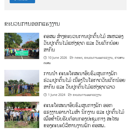
ຂະບວນການອອກແຮງງານ
ຄອສພ ສ້າງຂະບວນການປູກຕົ້ນໄມ້ ສະຫລອງ
ວັນປູກຕົ້ນໄມ້ແຫ່ງຊາດ ແລະ ວັນເດັກນ້ອຍ
ສາກົນ
10 June 2026
news
,
ຂະບວນການອອກແຮງງານ
,
ຂ່າວສານ
ຄອສພ
ການນໍາ ຄະນະໂຄສະນາອົບຮົມສູນກາງພັກ
ຮ່ວມປູກຕົ້ນໄມ້ ເນື່ອງໃນໂອກາດວັນເດັກນ້ອຍ
ສາກົນ ແລະ ວັນປູກຕົ້ນໄມ້ແຫ່ງຊາດລາວ
1 June 2024
ຂະບວນການອອກແຮງງານ
ຄະນະໂຄສະນາອົບຮົມສູນກາງພັກ ອອກ
ແຮງງານອານາໄມສໍາ ນັກງານ ແລະ ປູກຕົ້ນໄມ້
ເພື່ອຂໍ່ານັບຮັບຕ້ອນກອງປະຊຸມກາງ ສະໄໝ
ຂອງຄະນະບໍລິຫານງານພັກ ຄອສພ.