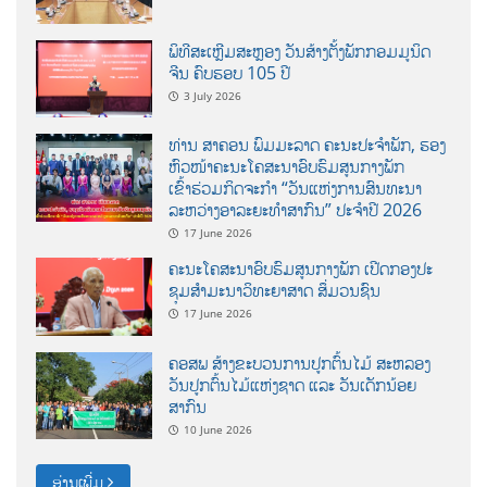
ພິທີສະເຫຼີມສະຫຼອງ ວັນສ້າງຕັ້ງພັກກອມມູນິດ
ຈີນ ຄົບຮອບ 105 ປີ
3 July 2026
ທ່ານ ສາຄອນ ພົມມະລາດ ຄະນະປະຈໍາພັກ, ຮອງ
ຫົວໜ້າຄະນະໂຄສະນາອົບຮົມສູນກາງພັກ
ເຂົ້າຮ່ວມກິດຈະກຳ “ວັນແຫ່ງການສົນທະນາ
ລະຫວ່າງອາລະຍະທຳສາກົນ” ປະຈຳປີ 2026
17 June 2026
ຄະນະໂຄສະນາອົບຮົມສູນກາງພັກ ເປີດກອງປະ
ຊຸມສຳມະນາວິທະຍາສາດ ສຶ່ມວນຊົນ
17 June 2026
ຄອສພ ສ້າງຂະບວນການປູກຕົ້ນໄມ້ ສະຫລອງ
ວັນປູກຕົ້ນໄມ້ແຫ່ງຊາດ ແລະ ວັນເດັກນ້ອຍ
ສາກົນ
10 June 2026
ອ່ານເພີ່ມ