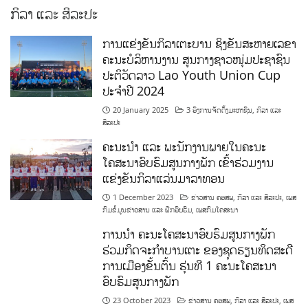
ກິລາ ແລະ ສິລະປະ
ການແຂ່ງຂັນກິລາເຕະບານ ຊິງຂັນສະຫາຍເລຂາ
ຄະນະບໍລິຫານງານ ສູນກາງຊາວໜຸ່ມປະຊາຊົນ
ປະຕິວັດລາວ Lao Youth Union Cup
ປະຈຳປີ 2024
20 January 2025
3 ອົງການຈັດຕັ້ງມະຫາຊົນ
,
ກິລາ ແລະ
ສິລະປະ
ຄະນະນຳ ແລະ ພະນັກງານພາຍໃນຄະນະ
ໂຄສະນາອົບຮົມສູນກາງພັກ ເຂົ້າຮ່ວມງານ
ແຂ່ງຂັນກິລາແລ່ນມາລາທອນ
1 December 2023
ຂ່າວສານ ຄອສພ
,
ກິລາ ແລະ ສິລະປະ
,
ເພສ
ກົມຂໍ້ມູນຂ່າວສານ ແລະ ຝຶກອົບຮົມ
,
ເພສກົມໂຄສະນາ
ການນໍາ ຄະນະໂຄສະນາອົບຮົມສູນກາງພັກ
ຮ່ວມກິດຈະກຳບານເຕະ ຂອງຊຸດຮຽນທິດສະດີ
ການເມືອງຂັ້ນຕົ້ນ ຮຸ່ນທີ 1 ຄະນະໂຄສະນາ
ອົບຮົມສູນກາງພັກ
23 October 2023
ຂ່າວສານ ຄອສພ
,
ກິລາ ແລະ ສິລະປະ
,
ເພສ