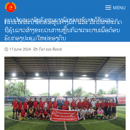
Skip
MENU
to
content
ຄະນະໂຄສະນາອົບຮົມສູນກາງພັກປະຊາຊົນປະຕິວັດລາວ
ຄະນະໂຄສະນາອົບຮົມສູນກາງພັກ ແລະ ລັດວິສາຫະກິດ
ຖືຮຸ້ນລາວສ້າງຂະບວນການຫຼີ້ນກິລາເຕະບານເພື່ອຕ້ອນ
ຮັບກອງປະຊຸມໃຫຍ່ຂອງຕົນ
17 June 2024
ກິລາ ແລະ ສິລະປະ