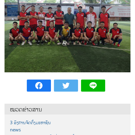
ໝວດຂ່າວສານ
3 ອົງການຈັດຕັ້ງມະຫາຊົນ
news