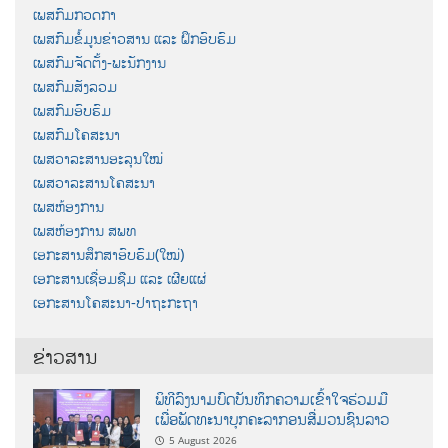
ເພສກົມກວດກາ
ເພສກົມຂໍ້ມູນຂ່າວສານ ແລະ ຝຶກອົບຮົມ
ເພສກົມຈັດຕັ້ງ-ພະນັກງານ
ເພສກົມສັງລວມ
ເພສກົມອົບຮົມ
ເພສກົມໂຄສະນາ
ເພສວາລະສານອະລຸນໃໝ່
ເພສວາລະສານໂຄສະນາ
ເພສຫ້ອງການ
ເພສຫ້ອງການ ສພທ
ເອກະສານສຶກສາອົບຮົມ(ໃໝ່)
ເອກະສານເຊື່ອມຊືມ ແລະ ເຜີຍແຜ່
ເອກະສານໂຄສະນາ-ປາຖະກະຖາ
ຂ່າວສານ
ພິທີລົງນາມບົດບັນທຶກຄວາມເຂົ້າໃຈຮ່ວມມື
ເພື່ອພັດທະນາບຸກຄະລາກອນສື່ມວນຊົນລາວ
5 August 2026