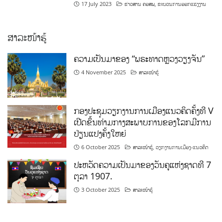
17 July 2023
ຂ່າວສານ ຄອສພ
,
ຂະບວນການອອກແຮງງານ
ສາລະໜ້າຮູ້
ຄວາມເປັນມາຂອງ “ພຣະທາດຫຼວງວຽງຈັນ”
4 November 2025
ສາລະໜ້າຮູ້
ກອງປະຊຸມວຽກງານການເມືອງແນວຄິດຄັ້ງທີ V
ເປີດຂຶ້ນທ່າມກາງສະພາບການຂອງໂລກມີການ
ປ່ຽນແປງຄັ້ງໃຫຍ່
6 October 2025
ສາລະໜ້າຮູ້
,
ວຽກງານການເມືອງ-ແນວຄິດ
ປະຫວັດຄວາມເປັນມາຂອງວັນຄູແຫ່ງຊາດທີ 7
ຕຸລາ 1907.
3 October 2025
ສາລະໜ້າຮູ້