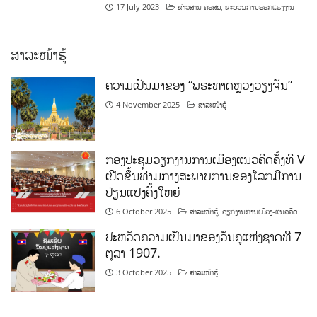
17 July 2023
ຂ່າວສານ ຄອສພ
,
ຂະບວນການອອກແຮງງານ
ສາລະໜ້າຮູ້
ຄວາມເປັນມາຂອງ “ພຣະທາດຫຼວງວຽງຈັນ”
4 November 2025
ສາລະໜ້າຮູ້
ກອງປະຊຸມວຽກງານການເມືອງແນວຄິດຄັ້ງທີ V
ເປີດຂຶ້ນທ່າມກາງສະພາບການຂອງໂລກມີການ
ປ່ຽນແປງຄັ້ງໃຫຍ່
6 October 2025
ສາລະໜ້າຮູ້
,
ວຽກງານການເມືອງ-ແນວຄິດ
ປະຫວັດຄວາມເປັນມາຂອງວັນຄູແຫ່ງຊາດທີ 7
ຕຸລາ 1907.
3 October 2025
ສາລະໜ້າຮູ້