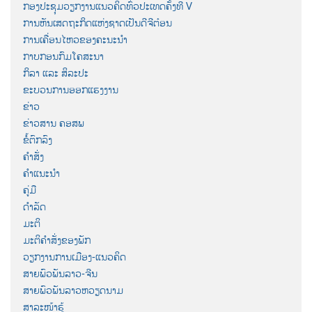
ກອງປະຊຸມວຽກງານແນວຄິດທົ່ວປະເທດຄັ້ງທີ V
ການຫັນເສດຖະກິດແຫ່ງຊາດເປັນດີຈີຕ໋ອນ
ການເຄື່ອນໄຫວຂອງຄະນະນຳ
ກາບກອນກົມໂຄສະນາ
ກິລາ ແລະ ສິລະປະ
ຂະບວນການອອກແຮງງານ
ຂ່າວ
ຂ່າວສານ ຄອສພ
ຂໍ້ຕົກລົງ
ຄຳສັ່ງ
ຄຳແນະນຳ
ຄູ່ມື
ດຳລັດ
ມະຕິ
ມະຕິຄຳສັ່ງຂອງພັກ
ວຽກງານການເມືອງ-ແນວຄິດ
ສາຍພົວພັນລາວ-ຈີນ
ສາຍພົວພັນລາວຫວຽດນາມ
ສາລະໜ້າຮູ້