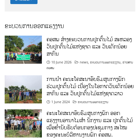
ຂະບວນການອອກແຮງງານ
ຄອສພ ສ້າງຂະບວນການປູກຕົ້ນໄມ້ ສະຫລອງ
ວັນປູກຕົ້ນໄມ້ແຫ່ງຊາດ ແລະ ວັນເດັກນ້ອຍ
ສາກົນ
10 June 2026
news
,
ຂະບວນການອອກແຮງງານ
,
ຂ່າວສານ
ຄອສພ
ການນໍາ ຄະນະໂຄສະນາອົບຮົມສູນກາງພັກ
ຮ່ວມປູກຕົ້ນໄມ້ ເນື່ອງໃນໂອກາດວັນເດັກນ້ອຍ
ສາກົນ ແລະ ວັນປູກຕົ້ນໄມ້ແຫ່ງຊາດລາວ
1 June 2024
ຂະບວນການອອກແຮງງານ
ຄະນະໂຄສະນາອົບຮົມສູນກາງພັກ ອອກ
ແຮງງານອານາໄມສໍາ ນັກງານ ແລະ ປູກຕົ້ນໄມ້
ເພື່ອຂໍ່ານັບຮັບຕ້ອນກອງປະຊຸມກາງ ສະໄໝ
ຂອງຄະນະບໍລິຫານງານພັກ ຄອສພ.