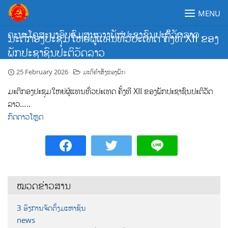
Skip
MENU
to
content
ຄະນະໂຄສະນາອົບຮົມສູນກາງພັກປະຊາຊົນປະຕິວັດລາວ
ມະຕິກອງປະຊຸມໃຫຍ່ຜູ້ແທນທົ່ວປະເທດ ຄັ້ງທີ XII ຂອງ
ພັກປະຊາຊົນປະຕິວັດລາວ
25 February 2026
ມະຕິຄຳສັ່ງຂອງພັກ
ມະຕິກອງປະຊຸມໃຫຍ່ຜູ້ແທນທົ່ວປະເທດ ຄັ້ງທີ XII ຂອງພັກປະຊາຊົນປະຕິວັດ
ລາວ…..
ກົດດາວໂຫຼດ
ໝວດຂ່າວສານ
3 ອົງການຈັດຕັ້ງມະຫາຊົນ
news