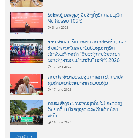
ພິທີສະເຫຼີມສະຫຼອງ ວັນສ້າງຕັ້ງພັກກອມມູນິດ
ຈີນ ຄົບຮອບ 105 ປີ
3 July 2026
ທ່ານ ສາຄອນ ພົມມະລາດ ຄະນະປະຈໍາພັກ, ຮອງ
ຫົວໜ້າຄະນະໂຄສະນາອົບຮົມສູນກາງພັກ
ເຂົ້າຮ່ວມກິດຈະກຳ “ວັນແຫ່ງການສົນທະນາ
ລະຫວ່າງອາລະຍະທຳສາກົນ” ປະຈຳປີ 2026
17 June 2026
ຄະນະໂຄສະນາອົບຮົມສູນກາງພັກ ເປີດກອງປະ
ຊຸມສຳມະນາວິທະຍາສາດ ສຶ່ມວນຊົນ
17 June 2026
ຄອສພ ສ້າງຂະບວນການປູກຕົ້ນໄມ້ ສະຫລອງ
ວັນປູກຕົ້ນໄມ້ແຫ່ງຊາດ ແລະ ວັນເດັກນ້ອຍ
ສາກົນ
10 June 2026
ອ່ານເພີ່ມ