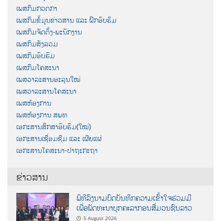
ເພສກົມກວດກາ
ເພສກົມຂໍ້ມູນຂ່າວສານ ແລະ ຝຶກອົບຮົມ
ເພສກົມຈັດຕັ້ງ-ພະນັກງານ
ເພສກົມສັງລວມ
ເພສກົມອົບຮົມ
ເພສກົມໂຄສະນາ
ເພສວາລະສານອະລຸນໃໝ່
ເພສວາລະສານໂຄສະນາ
ເພສຫ້ອງການ
ເພສຫ້ອງການ ສພທ
ເອກະສານສຶກສາອົບຮົມ(ໃໝ່)
ເອກະສານເຊື່ອມຊືມ ແລະ ເຜີຍແຜ່
ເອກະສານໂຄສະນາ-ປາຖະກະຖາ
ຂ່າວສານ
ພິທີລົງນາມບົດບັນທຶກຄວາມເຂົ້າໃຈຮ່ວມມື
ເພື່ອພັດທະນາບຸກຄະລາກອນສື່ມວນຊົນລາວ
5 August 2026