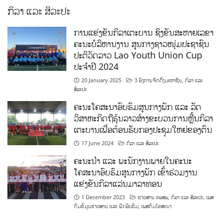
ກິລາ ແລະ ສິລະປະ
ການແຂ່ງຂັນກິລາເຕະບານ ຊິງຂັນສະຫາຍເລຂາ
ຄະນະບໍລິຫານງານ ສູນກາງຊາວໜຸ່ມປະຊາຊົນ
ປະຕິວັດລາວ Lao Youth Union Cup
ປະຈຳປີ 2024
20 January 2025
3 ອົງການຈັດຕັ້ງມະຫາຊົນ
,
ກິລາ ແລະ
ສິລະປະ
ຄະນະໂຄສະນາອົບຮົມສູນກາງພັກ ແລະ ລັດ
ວິສາຫະກິດຖືຮຸ້ນລາວສ້າງຂະບວນການຫຼີ້ນກິລາ
ເຕະບານເພື່ອຕ້ອນຮັບກອງປະຊຸມໃຫຍ່ຂອງຕົນ
17 June 2024
ກິລາ ແລະ ສິລະປະ
ຄະນະນຳ ແລະ ພະນັກງານພາຍໃນຄະນະ
ໂຄສະນາອົບຮົມສູນກາງພັກ ເຂົ້າຮ່ວມງານ
ແຂ່ງຂັນກິລາແລ່ນມາລາທອນ
1 December 2023
ຂ່າວສານ ຄອສພ
,
ກິລາ ແລະ ສິລະປະ
,
ເພສ
ກົມຂໍ້ມູນຂ່າວສານ ແລະ ຝຶກອົບຮົມ
,
ເພສກົມໂຄສະນາ