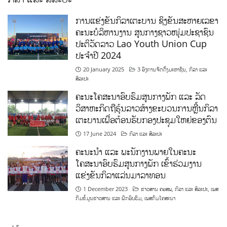
ການແຂ່ງຂັນກິລາເຕະບານ ຊິງຂັນສະຫາຍເລຂາ
ຄະນະບໍລິຫານງານ ສູນກາງຊາວໜຸ່ມປະຊາຊົນ
ປະຕິວັດລາວ Lao Youth Union Cup
ປະຈຳປີ 2024
20 January 2025
3 ອົງການຈັດຕັ້ງມະຫາຊົນ
,
ກິລາ ແລະ
ສິລະປະ
ຄະນະໂຄສະນາອົບຮົມສູນກາງພັກ ແລະ ລັດ
ວິສາຫະກິດຖືຮຸ້ນລາວສ້າງຂະບວນການຫຼີ້ນກິລາ
ເຕະບານເພື່ອຕ້ອນຮັບກອງປະຊຸມໃຫຍ່ຂອງຕົນ
17 June 2024
ກິລາ ແລະ ສິລະປະ
ຄະນະນຳ ແລະ ພະນັກງານພາຍໃນຄະນະ
ໂຄສະນາອົບຮົມສູນກາງພັກ ເຂົ້າຮ່ວມງານ
ແຂ່ງຂັນກິລາແລ່ນມາລາທອນ
1 December 2023
ຂ່າວສານ ຄອສພ
,
ກິລາ ແລະ ສິລະປະ
,
ເພສ
ກົມຂໍ້ມູນຂ່າວສານ ແລະ ຝຶກອົບຮົມ
,
ເພສກົມໂຄສະນາ