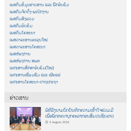
ເພສກົມຂໍ້ມູນຂ່າວສານ ແລະ ຝຶກອົບຮົມ
ເພສກົມຈັດຕັ້ງ-ພະນັກງານ
ເພສກົມສັງລວມ
ເພສກົມອົບຮົມ
ເພສກົມໂຄສະນາ
ເພສວາລະສານອະລຸນໃໝ່
ເພສວາລະສານໂຄສະນາ
ເພສຫ້ອງການ
ເພສຫ້ອງການ ສພທ
ເອກະສານສຶກສາອົບຮົມ(ໃໝ່)
ເອກະສານເຊື່ອມຊືມ ແລະ ເຜີຍແຜ່
ເອກະສານໂຄສະນາ-ປາຖະກະຖາ
ຂ່າວສານ
ພິທີລົງນາມບົດບັນທຶກຄວາມເຂົ້າໃຈຮ່ວມມື
ເພື່ອພັດທະນາບຸກຄະລາກອນສື່ມວນຊົນລາວ
5 August 2026