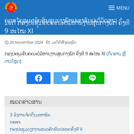
Skip
MENU
to
content
ຄະນະໂຄສະນາອົບຮົມສູນກາງພັກປະຊາຊົນປະຕິວັດລາວ
ມະຕິ ກອງປະຊຸມຄົບຄະນະບໍລິຫານງານສູນກາງພັກ ຄັ້ງທີ
9 ສະໄໝ XI
20 November 2024
ມະຕິຄຳສັ່ງຂອງພັກ
ກອງປະຊຸມຄົບຄະນະບໍລິຫານງານສູນກາງພັກ ຄັ້ງທີ 9 ສະໄໝ XI
(ກົດອ່ານ ຫຼື
ດາວໂຫຼດ)
ໝວດຂ່າວສານ
3 ອົງການຈັດຕັ້ງມະຫາຊົນ
news
ກອງປະຊຸມວຽກງານແນວຄິດທົ່ວປະເທດຄັ້ງທີ V