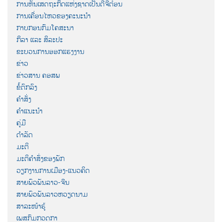
ການຫັນເສດຖະກິດແຫ່ງຊາດເປັນດີຈີຕ໋ອນ
ການເຄື່ອນໄຫວຂອງຄະນະນຳ
ກາບກອນກົມໂຄສະນາ
ກິລາ ແລະ ສິລະປະ
ຂະບວນການອອກແຮງງານ
ຂ່າວ
ຂ່າວສານ ຄອສພ
ຂໍ້ຕົກລົງ
ຄຳສັ່ງ
ຄຳແນະນຳ
ຄູ່ມື
ດຳລັດ
ມະຕິ
ມະຕິຄຳສັ່ງຂອງພັກ
ວຽກງານການເມືອງ-ແນວຄິດ
ສາຍພົວພັນລາວ-ຈີນ
ສາຍພົວພັນລາວຫວຽດນາມ
ສາລະໜ້າຮູ້
ເພສກົມກວດກາ