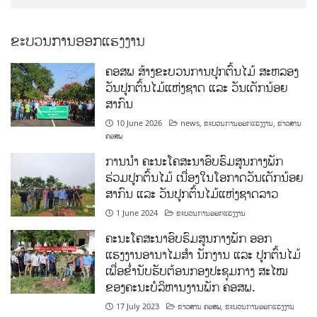
ຂະບວນການອອກແຮງງານ
ຄອສພ ສ້າງຂະບວນການປູກຕົ້ນໄມ້ ສະຫລອງ
ວັນປູກຕົ້ນໄມ້ແຫ່ງຊາດ ແລະ ວັນເດັກນ້ອຍ
ສາກົນ
10 June 2026
news
,
ຂະບວນການອອກແຮງງານ
,
ຂ່າວສານ
ຄອສພ
ການນໍາ ຄະນະໂຄສະນາອົບຮົມສູນກາງພັກ
ຮ່ວມປູກຕົ້ນໄມ້ ເນື່ອງໃນໂອກາດວັນເດັກນ້ອຍ
ສາກົນ ແລະ ວັນປູກຕົ້ນໄມ້ແຫ່ງຊາດລາວ
1 June 2024
ຂະບວນການອອກແຮງງານ
ຄະນະໂຄສະນາອົບຮົມສູນກາງພັກ ອອກ
ແຮງງານອານາໄມສໍາ ນັກງານ ແລະ ປູກຕົ້ນໄມ້
ເພື່ອຂໍ່ານັບຮັບຕ້ອນກອງປະຊຸມກາງ ສະໄໝ
ຂອງຄະນະບໍລິຫານງານພັກ ຄອສພ.
17 July 2023
ຂ່າວສານ ຄອສພ
,
ຂະບວນການອອກແຮງງານ