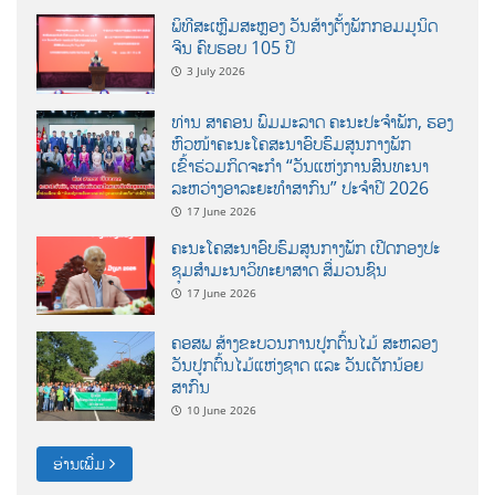
ພິທີສະເຫຼີມສະຫຼອງ ວັນສ້າງຕັ້ງພັກກອມມູນິດ
ຈີນ ຄົບຮອບ 105 ປີ
3 July 2026
ທ່ານ ສາຄອນ ພົມມະລາດ ຄະນະປະຈໍາພັກ, ຮອງ
ຫົວໜ້າຄະນະໂຄສະນາອົບຮົມສູນກາງພັກ
ເຂົ້າຮ່ວມກິດຈະກຳ “ວັນແຫ່ງການສົນທະນາ
ລະຫວ່າງອາລະຍະທຳສາກົນ” ປະຈຳປີ 2026
17 June 2026
ຄະນະໂຄສະນາອົບຮົມສູນກາງພັກ ເປີດກອງປະ
ຊຸມສຳມະນາວິທະຍາສາດ ສຶ່ມວນຊົນ
17 June 2026
ຄອສພ ສ້າງຂະບວນການປູກຕົ້ນໄມ້ ສະຫລອງ
ວັນປູກຕົ້ນໄມ້ແຫ່ງຊາດ ແລະ ວັນເດັກນ້ອຍ
ສາກົນ
10 June 2026
ອ່ານເພີ່ມ