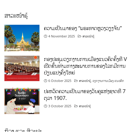
ສາລະໜ້າຮູ້
ຄວາມເປັນມາຂອງ “ພຣະທາດຫຼວງວຽງຈັນ”
4 November 2025
ສາລະໜ້າຮູ້
ກອງປະຊຸມວຽກງານການເມືອງແນວຄິດຄັ້ງທີ V
ເປີດຂຶ້ນທ່າມກາງສະພາບການຂອງໂລກມີການ
ປ່ຽນແປງຄັ້ງໃຫຍ່
6 October 2025
ສາລະໜ້າຮູ້
,
ວຽກງານການເມືອງ-ແນວຄິດ
ປະຫວັດຄວາມເປັນມາຂອງວັນຄູແຫ່ງຊາດທີ 7
ຕຸລາ 1907.
3 October 2025
ສາລະໜ້າຮູ້
ກິລາ ແລະ ສິລະປະ