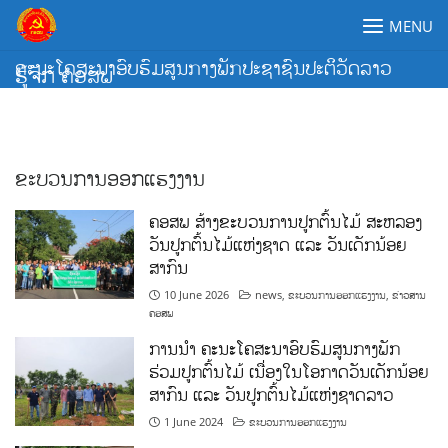
Skip
MENU
to
content
ຄະນະໂຄສະນາອົບຮົມສູນກາງພັກປະຊາຊົນປະຕິວັດລາວ
ຮູ້ຈັກ ຄອສພ
ຂະບວນການອອກແຮງງານ
ຄອສພ ສ້າງຂະບວນການປູກຕົ້ນໄມ້ ສະຫລອງ
ວັນປູກຕົ້ນໄມ້ແຫ່ງຊາດ ແລະ ວັນເດັກນ້ອຍ
ສາກົນ
10 June 2026
news
,
ຂະບວນການອອກແຮງງານ
,
ຂ່າວສານ
ຄອສພ
ການນໍາ ຄະນະໂຄສະນາອົບຮົມສູນກາງພັກ
ຮ່ວມປູກຕົ້ນໄມ້ ເນື່ອງໃນໂອກາດວັນເດັກນ້ອຍ
ສາກົນ ແລະ ວັນປູກຕົ້ນໄມ້ແຫ່ງຊາດລາວ
1 June 2024
ຂະບວນການອອກແຮງງານ