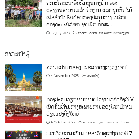
ຄະນະໂຄສະນາອົບຮົມສູນກາງພັກ ອອກ
ແຮງງານອານາໄມສໍາ ນັກງານ ແລະ ປູກຕົ້ນໄມ້
ເພື່ອຂໍ່ານັບຮັບຕ້ອນກອງປະຊຸມກາງ ສະໄໝ
ຂອງຄະນະບໍລິຫານງານພັກ ຄອສພ.
17 July 2023
ຂ່າວສານ ຄອສພ
,
ຂະບວນການອອກແຮງງານ
ສາລະໜ້າຮູ້
ຄວາມເປັນມາຂອງ “ພຣະທາດຫຼວງວຽງຈັນ”
4 November 2025
ສາລະໜ້າຮູ້
ກອງປະຊຸມວຽກງານການເມືອງແນວຄິດຄັ້ງທີ V
ເປີດຂຶ້ນທ່າມກາງສະພາບການຂອງໂລກມີການ
ປ່ຽນແປງຄັ້ງໃຫຍ່
6 October 2025
ສາລະໜ້າຮູ້
,
ວຽກງານການເມືອງ-ແນວຄິດ
ປະຫວັດຄວາມເປັນມາຂອງວັນຄູແຫ່ງຊາດທີ 7