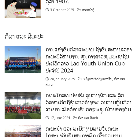
ຕຸລາ 1907.
3 October 2025
ສາລະໜ້າຮູ້
ກິລາ ແລະ ສິລະປະ
ການແຂ່ງຂັນກິລາເຕະບານ ຊິງຂັນສະຫາຍເລຂາ
ຄະນະບໍລິຫານງານ ສູນກາງຊາວໜຸ່ມປະຊາຊົນ
ປະຕິວັດລາວ Lao Youth Union Cup
ປະຈຳປີ 2024
20 January 2025
3 ອົງການຈັດຕັ້ງມະຫາຊົນ
,
ກິລາ ແລະ
ສິລະປະ
ຄະນະໂຄສະນາອົບຮົມສູນກາງພັກ ແລະ ລັດ
ວິສາຫະກິດຖືຮຸ້ນລາວສ້າງຂະບວນການຫຼີ້ນກິລາ
ເຕະບານເພື່ອຕ້ອນຮັບກອງປະຊຸມໃຫຍ່ຂອງຕົນ
17 June 2024
ກິລາ ແລະ ສິລະປະ
ຄະນະນຳ ແລະ ພະນັກງານພາຍໃນຄະນະ
ໂຄສະນາອົບຮົມສູນກາງພັກ ເຂົ້າຮ່ວມງານ