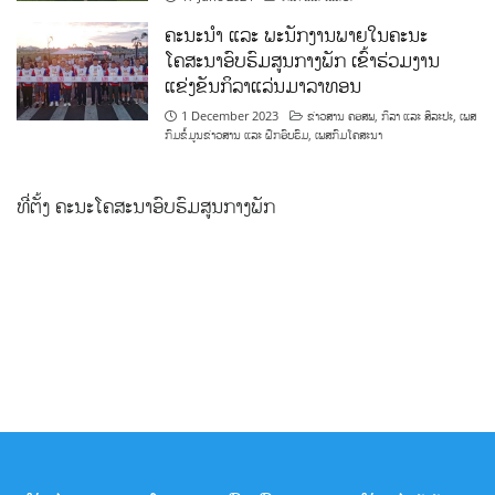
ຄະນະນຳ ແລະ ພະນັກງານພາຍໃນຄະນະ
ໂຄສະນາອົບຮົມສູນກາງພັກ ເຂົ້າຮ່ວມງານ
ແຂ່ງຂັນກິລາແລ່ນມາລາທອນ
1 December 2023
ຂ່າວສານ ຄອສພ
,
ກິລາ ແລະ ສິລະປະ
,
ເພສ
ກົມຂໍ້ມູນຂ່າວສານ ແລະ ຝຶກອົບຮົມ
,
ເພສກົມໂຄສະນາ
ທີ່ຕັ້ງ ຄະນະໂຄສະນາອົບຮົມສູນກາງພັກ