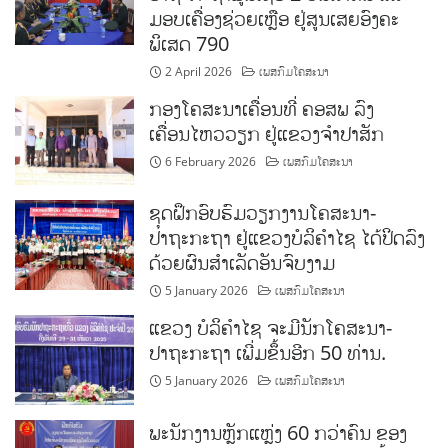
ມອບເຄື່ອງຊ່ວຍເຫຼືອ ຢູ່ສູນເສຍອົງຄະ
ພິເສດ 790
2 April 2026
ເພສກົມໂຄສະນາ
ກອງໂຄສະນາເຄື່ອນທີ່ ຄອສພ ລົງ
ເຄື່ອນໄຫວວຽກ ຢູ່ແຂວງຈໍາປາສັກ
6 February 2026
ເພສກົມໂຄສະນາ
ຊຸດຝຶກອົບຮົມວຽກງານໂຄສະນາ-
ປາຖະກະຖາ ຢູ່ແຂວງບໍລິຄຳໄຊ ໄດ້ປິດລົງ
ດ້ວຍຜົນສຳເລັດອັນຈົບງາມ
5 January 2026
ເພສກົມໂຄສະນາ
ແຂວງ ບໍລິຄຳໄຊ ຈະມີນັກໂຄສະນາ-
ປາຖະກະຖາ ເພີ່ມຂຶ້ນອີກ 50 ທ່ານ.
5 January 2026
ເພສກົມໂຄສະນາ
ພະນັກງານຫຼັກແຫຼ່ງ 60 ກວ່າຄົນ ຂອງ