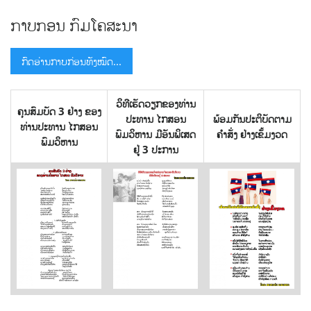
ກາບກອນ ກົມໂຄສະນາ
ກົດອ່ານກາບກ່ອນທັງໝົດ...
ວິທີເຮັດວຽກຂອງທ່ານ
ຄຸນສົມບັດ 3 ຢ່າງ ຂອງ
ປະທານ ໄກສອນ
ພ້ອມກັນປະຕິບັດຕາມ
ທ່ານປະທານ ໄກສອນ
ພົມວິຫານ ມີອັນພິເສດ
ຄໍາສັ່ງ ຢ່າງເຂັ້ມງວດ
ພົມວິຫານ
ຢູ່ 3 ປະການ