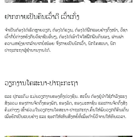
ຢາກກາຍເປັນຄົນເວົ້າດີ ເວົ້າເກັ່ງ
ຈຳເປັນຕ້ອງໄດ້ເຮັດຫຼາຍວຽກ, ຕ້ອງໄດ້ຮຽນ, ຕ້ອງໄດ້ຝຶກແອບຢ່າງຕັ້ງໜ້າ, ວິຊາ
ເວົ້າກໍ່ບໍ່ຕ່າງຫຍັງກັບວິຊາຊີບອື່ນໆ, ຕ້ອງໄດ້ເອົາໃຈໃສ່ຝຶກຝົນຕົນເອງ, ຜ່ານຜ່າ
ຄວາມຫຍຸ້ງຍາກລຳບາກບໍ່ໜ້ອຍ ຈື່ງກາຍເປັນນັກເວົ້າ, ນັກໂຄສະນາ, ນັກ
ປາຖະກະຖາຜູ້ຊຳນານງານໄດ້.
ວຽກງານໂຄສະນາ-ປາຖະກະຖາ
ແລະ ປຸກລະດົມ ແມ່ນວຽກງານຂອງທົ່ງປວງຊົນ. ສະນັ້ນ ຕ້ອງຮູ້ນຳໃຊ້ກຳລັງແຮງ
ສັງລວມ ຂອງການຈັດຕັ້ງຂອງພັກ, ຂອງລັດ, ຂອງມະຫາຊົນ ແລະການຈັດຕັ້ງສັງ
ຄົມຕ່າງໆ ເຂົ້າຮ່ວມໃນວຽກງານໂຄສະນາ-ປາຖະກະຖາ.ຄົ້ນໃຫ້ພົບວຽກດີຄົນເດັ່ນ
ເພື່ອຍົກເປັນແບບຢ່າງ ແລະ ຊອກໃຫ້ເຫັນສິງຫຍໍ້ທໍ້ເພື່ອຕຳນິວິຈານໃຫ້ທັນເວລາ.