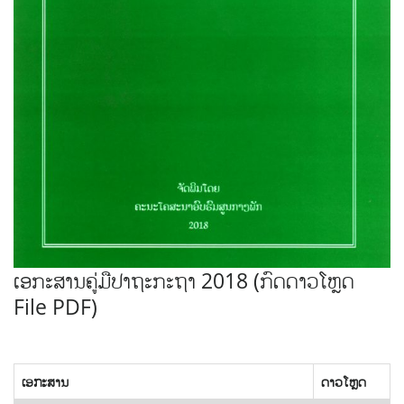
ເອກະສານຄູ່ມືປາຖະກະຖາ 2018 (ກົດດາວໂຫຼດ
File PDF)
ເອກະສານ
ດາວໂຫຼດ