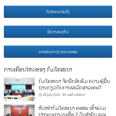
ກົງຈັກການຈັດຕັ້ງ
ຜົນງານຂອງກົມ
ພາກສ່ວນຕ່າງໆ ຂອງ ຄອສພ
ການເຄື່ອນໄຫວຂອງ ກົມໂຄສະນາ
ກົມໂຄສະນາ ຈັດຝຶກອົບຮົມ ຄວາມຮູ້ຟື້ນ
ຖານກ່ຽວກັບການຜະລິດສາລະຄະດີ
28 July 2026
ເພສກົມໂຄສະນາ
ຫົວໜ້າກົມໂຄສະນາ ຄອສພ ເຂົ້າຮ່ວມ
ປາຖະກະຖາມູນເຊື້ອ 2 ວັນສໍາຄັນ ແລະ