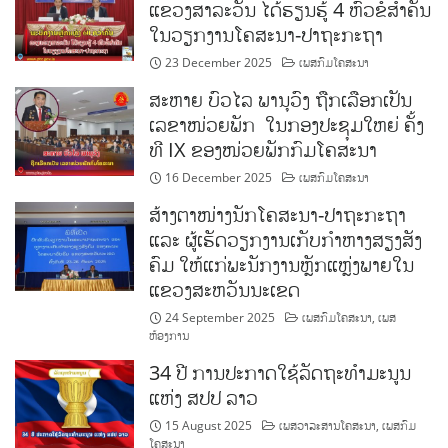
ແຂວງສາລະວັນ ໄດ້ຮຽນຮູ້ 4 ຫົວຂໍ້ສຳຄັນ
ໃນວຽກງານໂຄສະນາ-ປາຖະກະຖາ
23 December 2025
ເພສກົມໂຄສະນາ
ສະຫາຍ ບົວໄລ ພານຸວົງ ຖືກເລືອກເປັນ
ເລຂາໜ່ວຍພັກ ໃນກອງປະຊຸມໃຫຍ່ ຄັ້ງ
ທີ IX ຂອງໜ່ວຍພັກກົມໂຄສະນາ
16 December 2025
ເພສກົມໂຄສະນາ
ສ້າງ​ຕາ​ໜ່າງ​ນັກໂຄສະນາ-ປາຖະກະຖາ
ແລະ ຜູ້​ເຮັດ​ວຽກ​ງານເກັບ​ກຳ​ຫາງ​ສຽງ​ສັງ​
ຄົມ ໃຫ້ແກ່ພະນັກງານຫຼັກ​ແຫຼ່ງ​ພາຍ​ໃນ
ແຂວງ​ສະ​ຫວັນ​ນະ​ເຂດ
24 September 2025
ເພສກົມໂຄສະນາ
,
ເພສ
ຫ້ອງການ
34 ປີ ການປະກາດໃຊ້ລັດຖະທໍາມະນູນ
ແຫ່ງ ສປປ ລາວ
15 August 2025
ເພສວາລະສານໂຄສະນາ
,
ເພສກົມ
ໂຄສະນາ