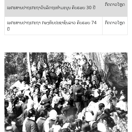
ກົດດາວໂຫຼດ
ເອກະສານປາຖະກະຖາວັນລັດຖະທຳມະນູນ ຄົບຮອບ 30 ປີ
ເອກະສານປາຖະກະຖາ ກອງທັບປະຊາຊົນລາວ ຄົບຮອບ 74
ກົດດາວໂຫຼດ
ປີ