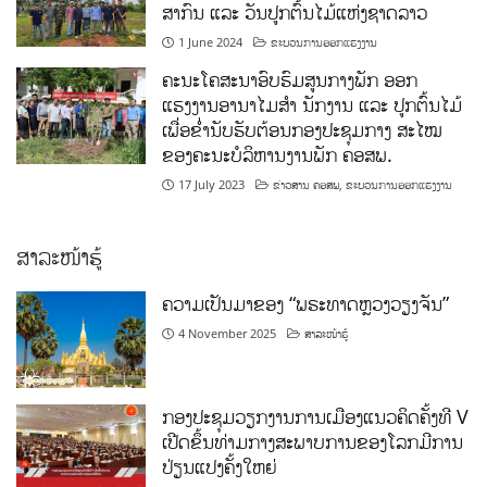
ສາກົນ ແລະ ວັນປູກຕົ້ນໄມ້ແຫ່ງຊາດລາວ
1 June 2024
ຂະບວນການອອກແຮງງານ
ຄະນະໂຄສະນາອົບຮົມສູນກາງພັກ ອອກ
ແຮງງານອານາໄມສໍາ ນັກງານ ແລະ ປູກຕົ້ນໄມ້
ເພື່ອຂໍ່ານັບຮັບຕ້ອນກອງປະຊຸມກາງ ສະໄໝ
ຂອງຄະນະບໍລິຫານງານພັກ ຄອສພ.
17 July 2023
ຂ່າວສານ ຄອສພ
,
ຂະບວນການອອກແຮງງານ
ສາລະໜ້າຮູ້
ຄວາມເປັນມາຂອງ “ພຣະທາດຫຼວງວຽງຈັນ”
4 November 2025
ສາລະໜ້າຮູ້
ກອງປະຊຸມວຽກງານການເມືອງແນວຄິດຄັ້ງທີ V
ເປີດຂຶ້ນທ່າມກາງສະພາບການຂອງໂລກມີການ
ປ່ຽນແປງຄັ້ງໃຫຍ່