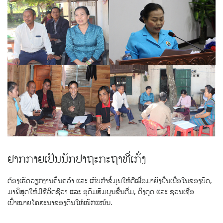
ຢາກກາຍເປັນນັກປາຖະກະຖາທີ່ເກັ່ງ
ຕ້ອງເຮັດວຽກງານຄົ້ນຄວ້າ ແລະ ເກັບກຳຂໍ້ມູນໃຫ້ດີເພື່ອມາຍັງຍື້ນເນື້ອໃນຂອງບົດ,
ມາພິສູດໃຫ້ມີຊີວິດຊີວາ ແລະ ອຸດົມສົມບູນຂື້ນຕື່ມ, ດຶງດູດ ແລະ ຊວນເຊື່ອ
ເປົ້າໝາຍໂຄສະນາຂອງຕົນໃຫ້ໜັກແໜ້ນ.