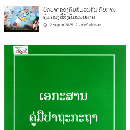
ບົດບາດຂອງກົມສື່ມວນຊົນ ກັບການ
ຄຸ້ມຄອງສື່ສັງຄົມອອນລາຍ
12 August 2025
ເພສກົມໂຄສະນາ