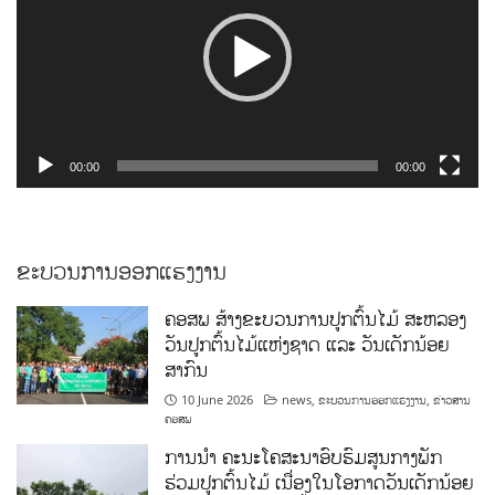
00:00
00:00
ຂະບວນການອອກແຮງງານ
ຄອສພ ສ້າງຂະບວນການປູກຕົ້ນໄມ້ ສະຫລອງ
ວັນປູກຕົ້ນໄມ້ແຫ່ງຊາດ ແລະ ວັນເດັກນ້ອຍ
ສາກົນ
10 June 2026
news
,
ຂະບວນການອອກແຮງງານ
,
ຂ່າວສານ
ຄອສພ
ການນໍາ ຄະນະໂຄສະນາອົບຮົມສູນກາງພັກ
ຮ່ວມປູກຕົ້ນໄມ້ ເນື່ອງໃນໂອກາດວັນເດັກນ້ອຍ