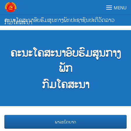
Skip
MENU
to
content
ຄະນະໂຄສະນາອົບຮົມສູນກາງພັກປະຊາຊົນປະຕິວັດລາວ
ກົມໂຄສະນາ
ຄະນະໂຄສະນາອົບຮົມສູນກາງ
ພັກ
ກົມໂຄສະນາ
ພາລະບົດບາດ