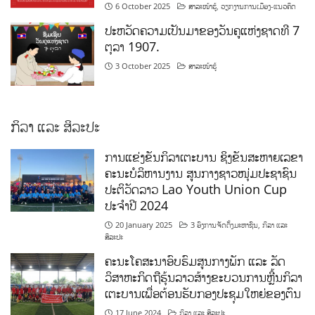
6 October 2025
ສາລະໜ້າຮູ້
,
ວຽກງານການເມືອງ-ແນວຄິດ
ປະຫວັດຄວາມເປັນມາຂອງວັນຄູແຫ່ງຊາດທີ 7
ຕຸລາ 1907.
3 October 2025
ສາລະໜ້າຮູ້
ກິລາ ແລະ ສິລະປະ
ການແຂ່ງຂັນກິລາເຕະບານ ຊິງຂັນສະຫາຍເລຂາ
ຄະນະບໍລິຫານງານ ສູນກາງຊາວໜຸ່ມປະຊາຊົນ
ປະຕິວັດລາວ Lao Youth Union Cup
ປະຈຳປີ 2024
20 January 2025
3 ອົງການຈັດຕັ້ງມະຫາຊົນ
,
ກິລາ ແລະ
ສິລະປະ
ຄະນະໂຄສະນາອົບຮົມສູນກາງພັກ ແລະ ລັດ
ວິສາຫະກິດຖືຮຸ້ນລາວສ້າງຂະບວນການຫຼີ້ນກິລາ
ເຕະບານເພື່ອຕ້ອນຮັບກອງປະຊຸມໃຫຍ່ຂອງຕົນ
17 June 2024
ກິລາ ແລະ ສິລະປະ