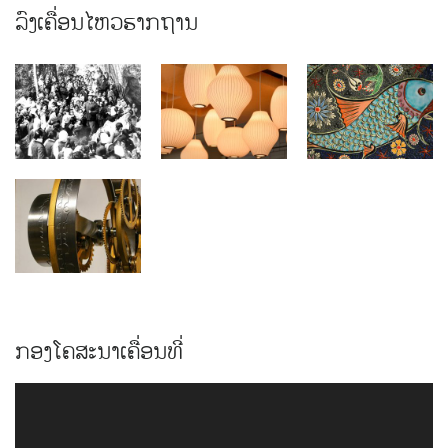
ລົງເຄື່ອນໄຫວຮາກຖານ
ກອງໂຄສະນາເຄື່ອນທີ່
Video
Player