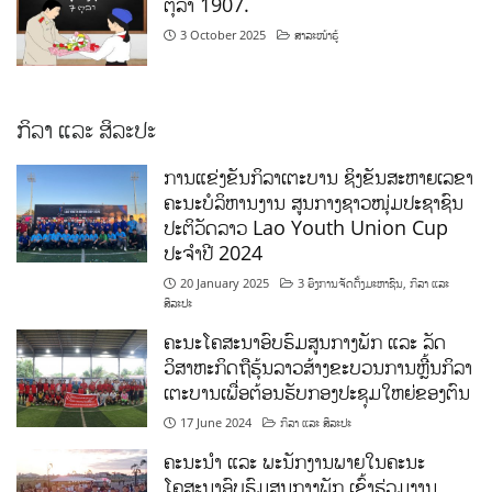
ຕຸລາ 1907.
3 October 2025
ສາລະໜ້າຮູ້
ກິລາ ແລະ ສິລະປະ
ການແຂ່ງຂັນກິລາເຕະບານ ຊິງຂັນສະຫາຍເລຂາ
ຄະນະບໍລິຫານງານ ສູນກາງຊາວໜຸ່ມປະຊາຊົນ
ປະຕິວັດລາວ Lao Youth Union Cup
ປະຈຳປີ 2024
20 January 2025
3 ອົງການຈັດຕັ້ງມະຫາຊົນ
,
ກິລາ ແລະ
ສິລະປະ
ຄະນະໂຄສະນາອົບຮົມສູນກາງພັກ ແລະ ລັດ
ວິສາຫະກິດຖືຮຸ້ນລາວສ້າງຂະບວນການຫຼີ້ນກິລາ
ເຕະບານເພື່ອຕ້ອນຮັບກອງປະຊຸມໃຫຍ່ຂອງຕົນ
17 June 2024
ກິລາ ແລະ ສິລະປະ
ຄະນະນຳ ແລະ ພະນັກງານພາຍໃນຄະນະ
ໂຄສະນາອົບຮົມສູນກາງພັກ ເຂົ້າຮ່ວມງານ