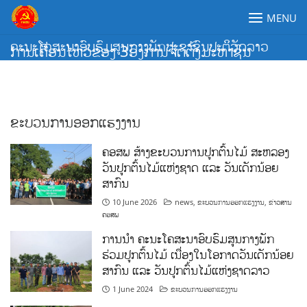
Skip
MENU
to
content
ຄະນະໂຄສະນາອົບຮົມສູນກາງພັກປະຊາຊົນປະຕິວັດລາວ
ການເຄື່ອນໄຫວຂອງ 3ອົງການຈັດຕັ້ງມະຫາຊົນ
ຂະບວນການອອກແຮງງານ
ຄອສພ ສ້າງຂະບວນການປູກຕົ້ນໄມ້ ສະຫລອງ
ວັນປູກຕົ້ນໄມ້ແຫ່ງຊາດ ແລະ ວັນເດັກນ້ອຍ
ສາກົນ
10 June 2026
news
,
ຂະບວນການອອກແຮງງານ
,
ຂ່າວສານ
ຄອສພ
ການນໍາ ຄະນະໂຄສະນາອົບຮົມສູນກາງພັກ
ຮ່ວມປູກຕົ້ນໄມ້ ເນື່ອງໃນໂອກາດວັນເດັກນ້ອຍ
ສາກົນ ແລະ ວັນປູກຕົ້ນໄມ້ແຫ່ງຊາດລາວ
1 June 2024
ຂະບວນການອອກແຮງງານ