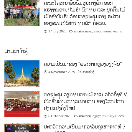
ຄະນະໂຄສະນາອົບຮົມສູນກາງພັກ ອອກ
ແຮງງານອານາໄມສໍາ ນັກງານ ແລະ ປູກຕົ້ນໄມ້
ເພື່ອຂໍ່ານັບຮັບຕ້ອນກອງປະຊຸມກາງ ສະໄໝ
ຂອງຄະນະບໍລິຫານງານພັກ ຄອສພ.
17 July 2023
ຂ່າວສານ ຄອສພ
,
ຂະບວນການອອກແຮງງານ
ສາລະໜ້າຮູ້
ຄວາມເປັນມາຂອງ “ພຣະທາດຫຼວງວຽງຈັນ”
4 November 2025
ສາລະໜ້າຮູ້
ກອງປະຊຸມວຽກງານການເມືອງແນວຄິດຄັ້ງທີ V
ເປີດຂຶ້ນທ່າມກາງສະພາບການຂອງໂລກມີການ
ປ່ຽນແປງຄັ້ງໃຫຍ່
6 October 2025
ສາລະໜ້າຮູ້
,
ວຽກງານການເມືອງ-ແນວຄິດ
ປະຫວັດຄວາມເປັນມາຂອງວັນຄູແຫ່ງຊາດທີ 7