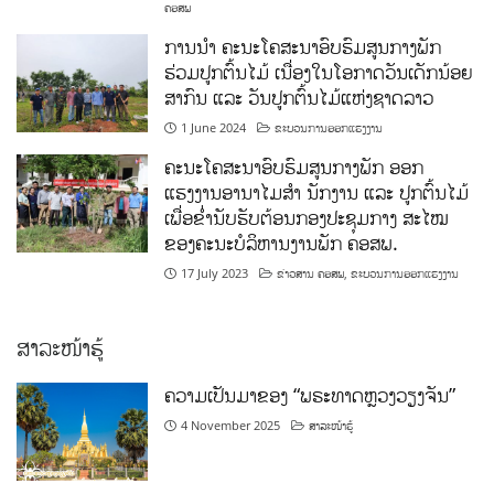
ຄອສພ
ການນໍາ ຄະນະໂຄສະນາອົບຮົມສູນກາງພັກ
ຮ່ວມປູກຕົ້ນໄມ້ ເນື່ອງໃນໂອກາດວັນເດັກນ້ອຍ
ສາກົນ ແລະ ວັນປູກຕົ້ນໄມ້ແຫ່ງຊາດລາວ
1 June 2024
ຂະບວນການອອກແຮງງານ
ຄະນະໂຄສະນາອົບຮົມສູນກາງພັກ ອອກ
ແຮງງານອານາໄມສໍາ ນັກງານ ແລະ ປູກຕົ້ນໄມ້
ເພື່ອຂໍ່ານັບຮັບຕ້ອນກອງປະຊຸມກາງ ສະໄໝ
ຂອງຄະນະບໍລິຫານງານພັກ ຄອສພ.
17 July 2023
ຂ່າວສານ ຄອສພ
,
ຂະບວນການອອກແຮງງານ
ສາລະໜ້າຮູ້
ຄວາມເປັນມາຂອງ “ພຣະທາດຫຼວງວຽງຈັນ”
4 November 2025
ສາລະໜ້າຮູ້