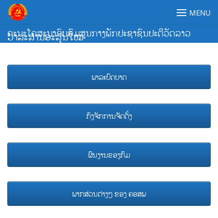
Skip
MENU
to
content
ຄະນະໂຄສະນາອົບຮົມສູນກາງພັກປະຊາຊົນປະຕິວັດລາວ
ວາລະສານອະລຸນໃໝ່
ພາລະບົດບາດ
ກົງຈັກການຈັດຕັ້ງ
ຜົນງານຂອງກົມ
ພາກສ່ວນຕ່າງໆ ຂອງ ຄອສພ