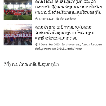
ຄະນະໂຄສະນາອົບຮົມສູນກາງພັກ ແລະ ລັດ
ວິສາຫະກິດຖືຮຸ້ນລາວສ້າງຂະບວນການຫຼີ້ນກິລາ
ເຕະບານເພື່ອຕ້ອນຮັບກອງປະຊຸມໃຫຍ່ຂອງຕົນ
17 June 2024
ກິລາ ແລະ ສິລະປະ
ຄະນະນຳ ແລະ ພະນັກງານພາຍໃນຄະນະ
ໂຄສະນາອົບຮົມສູນກາງພັກ ເຂົ້າຮ່ວມງານ
ແຂ່ງຂັນກິລາແລ່ນມາລາທອນ
1 December 2023
ຂ່າວສານ ຄອສພ
,
ກິລາ ແລະ ສິລະປະ
,
ເພສ
ກົມຂໍ້ມູນຂ່າວສານ ແລະ ຝຶກອົບຮົມ
,
ເພສກົມໂຄສະນາ
ທີ່ຕັ້ງ ຄະນະໂຄສະນາອົບຮົມສູນກາງພັກ