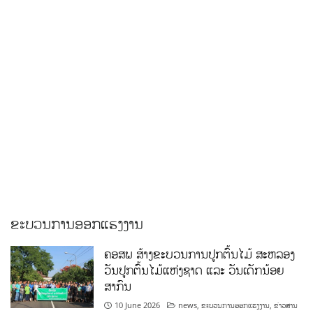
ຂະບວນການອອກແຮງງານ
ຄອສພ ສ້າງຂະບວນການປູກຕົ້ນໄມ້ ສະຫລອງ
ວັນປູກຕົ້ນໄມ້ແຫ່ງຊາດ ແລະ ວັນເດັກນ້ອຍ
ສາກົນ
10 June 2026
news
,
ຂະບວນການອອກແຮງງານ
,
ຂ່າວສານ