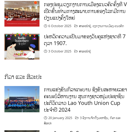
ກອງປະຊຸມວຽກງານການເມືອງແນວຄິດຄັ້ງທີ V
ເປີດຂຶ້ນທ່າມກາງສະພາບການຂອງໂລກມີການ
ປ່ຽນແປງຄັ້ງໃຫຍ່
6 October 2025
ສາລະໜ້າຮູ້
,
ວຽກງານການເມືອງ-ແນວຄິດ
ປະຫວັດຄວາມເປັນມາຂອງວັນຄູແຫ່ງຊາດທີ 7
ຕຸລາ 1907.
3 October 2025
ສາລະໜ້າຮູ້
ກິລາ ແລະ ສິລະປະ
ການແຂ່ງຂັນກິລາເຕະບານ ຊິງຂັນສະຫາຍເລຂາ
ຄະນະບໍລິຫານງານ ສູນກາງຊາວໜຸ່ມປະຊາຊົນ
ປະຕິວັດລາວ Lao Youth Union Cup
ປະຈຳປີ 2024
20 January 2025
3 ອົງການຈັດຕັ້ງມະຫາຊົນ
,
ກິລາ ແລະ
ສິລະປະ