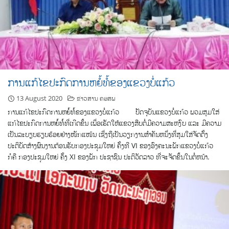
ການແກ້ໄຂປະກົດການຫຍໍ້ທໍ້ຂອງແຂວງບໍ່ແກ້ວ
13 August 2020
ຂ່າວສານ ຄອສພ
ການແກ້ໄຂປະກົດການຫຍໍ້ທໍ້ຂອງແຂວງບໍ່ແກ້ວ ປັດຈຸບັນແຂວງບໍ່ແກ້ວ ພວມສຸມໃສ່
ແກ້ໄຂປະກົດການຫຍໍ້ທໍ້ທີ່ເກີດຂຶ້ນ ເພື່ອເຮັດໃຫ້ແຂວງສືບຕໍ່ມີຄວາມສະຫງົບ ແລະ ມີຄວາມ
ເປັນລະບຽບຮຽບຮ້ອຍຢ່າງໜັກແໜ້ນ ເຊີ່ງຖືເປັນວຽກງານສໍາຄັນຫນຶ່ງທີ່ສຸມໃສ່ຈັດຕັ້ງ
ປະຕິບັດສ້າງຜົນງານຕ້ອນຮັບກອງປະຊຸມໃຫຍ່ ຄັ້ງທີ VI ຂອງອົງຄະນະພັກແຂວງບໍ່ແກ້ວ
ກໍຄື ກອງປະຊຸມໃຫຍ່ ຄັ້ງ XI ຂອງພັກ ປະຊາຊົນ ປະຕິວັດລາວ ທີ່ຈະຈັດຂຶ້ນໃນຕໍ່ຫນ້າ.