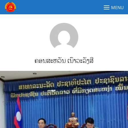
Skip
MENU
to
content
ຄະນະໂຄສະນາອົບຮົມສູນກາງພັກປະຊາຊົນປະຕິວັດລາວ
ຄອນສະຫວັນ ເນົາວະລັງສີ