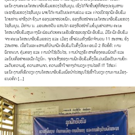
ພະນັກງານຄະນະໂຄສະນາອົບຮົມແຂວງໄຊສົມບູນ, ເຊິ່ງໄດ້ຈັດຂື້ນຢູ່ທີ່ຫ້ອງປະຊຸມສານ
ປະຊາຊົນແຂວງໄຊສົມບູນ ພາຍໃຕ້ການເປັນປະທານຮ່ວມ ແລະ ກ່າວເປີດຊຸດຝຶກອົບຮົມ
ໂດຍທ່ານ ຢາຊົງວ່າ ຍົງມາ ຮອງເລຂາໜ່ວຍພັກ, ຮອງຫົວໜ້າຄະນະໂຄສະນາອົບຮົມແຂວງ
ໄຊສົມບູນ, ມີທ່ານ ນ. ມອນສະຫວັນ ແສນໄຕ ຮອງຫົວໜ້າກົມຂໍ້ມູນຂ່າວສານ ຄະນະ
ໂຄສະນາອົບຮົມສູນກາງພັກພ້ອມດ້ວຍຄະນະຮັບຜິດຊອບຊຸດຝຶກອົບຮົມ, ມີນັກຝຶກອົບຮົມ
ຈາກຄະນະໂຄສະນາອົບຮົມແຂວງ ແລະ ເມືອງ ເຂົ້າຮ່ວມທັງໝົດຈຳນວນ 11 ສະຫາຍ, ຍິງ
2ສະຫາຍ. ເນື້ອໃນເອກະສານທີ່ນຳມາຝຶກອົບຮົມໃນຄັ້ງນີ້ປະກອບມີ 2 ຫົວຂໍ້ຄື: ການ
ພັດທະນາ, ຄຸ້ມຄອງ ແລະ ການນຳໃຊ້ເວັບໄຊ. ການບຳລຸງຮັກສາເຄື່ອງຄອມພິວເຕີ ແລະ
ລະບົບເຄື່ອຂ່າຍເອເລັກໂຕຼນິກ. ຈຸດປະສົງຂອງການຝຶກອົບຮົມຄັ້ງນີ້ແມ່ນເພື່ອເປັນການຍົກ
ລະດັບຄວາມຮູ້, ຄວາມສາມາດ, ຄວາມເຂົ້າໃຈທາງດ້ານວຽກງານໄອທີ IT ໃຫ້ແກ່
ພະນັກງານທີ່ເຮັດວຽກງານໂຄສະນາອົບຮົມເພື່ອນຳໄປໝູນໃຊ້ເຂົ້າໃນວຽກງານການເມືອງ-
ແນວຄິດ […]