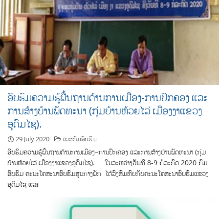
ອົບຮົມຄວາມຮູ້ພື້ນຖານດ້ານການເມືອງ-ການປົກຄອງ ແລະ
ການສ້າງບ້ານພັດທະນາ (ກຸ່ມບ້ານຫ້ວຍໄລ່ ເມືອງງາແຂວງ
ອຸດົມໄຊ).
29 July 2020
ເພສກົມອົບຮົມ
ອົບ​ຮົມ​ຄວາມ​ຮູ້​ພື້ນ​ຖານ​ດ້ານ​ການ​ເມືອງ–ການ​ປົກ​ຄອງ ແລະການ​ສ້າງ​ບ້ານ​ພັດ​ທະ​ນາ (ກຸ່ມ​
ບ້ານ​ຫ້ວຍ​ໄລ່​ ເມືອງງາແຂວງ​ອຸ​ດົມ​ໄຊ). ໃນລະຫວ່າງວັນທີ 8-9 ກໍລະກົດ 2020 ກົມ​
ອົບ​ຮົມ ຄະ​ນະ​ໂຄ​ສະ​ນາ​ອົບ​ຮົມ​ສູນ​ກາງ​ພັກ ໄດ້​ລົງສົມ​ທົ​ບ​ກັບ​ຄະ​ນະ​ໂຄ​ສະ​ນາ​ອົບ​ຮົມ​ແຂວງ​
ອຸ​ດົມ​ໄຊ ແລະ