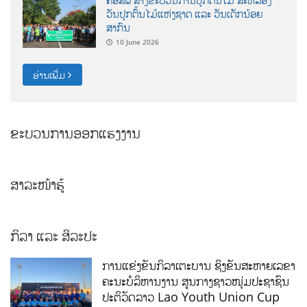
ວັນປູກຕົ້ນໄມ້ແຫ່ງຊາດ ແລະ ວັນເດັກນ້ອຍ
ສາກົນ
10 June 2026
ອ່ານເພີ່ມ
ຂະບວນການອອກແຮງງານ
ສາລະໜ້າຮູ້
ກິລາ ແລະ ສິລະປະ
ການແຂ່ງຂັນກິລາເຕະບານ ຊິງຂັນສະຫາຍເລຂາ
ຄະນະບໍລິຫານງານ ສູນກາງຊາວໜຸ່ມປະຊາຊົນ
ປະຕິວັດລາວ Lao Youth Union Cup