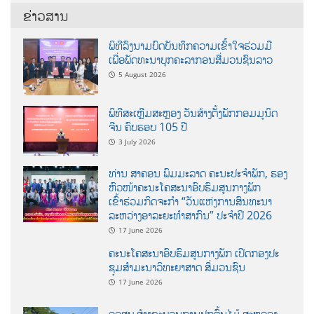
ຂ່າວສານ
ພິທີລົງນາມບົດບັນທຶກຄວາມເຂົ້າໃຈຮ່ວມມື
ເພື່ອພັດທະນາບຸກຄະລາກອນສື່ມວນຊົນລາວ
5 August 2026
ພິທີສະເຫຼີມສະຫຼອງ ວັນສ້າງຕັ້ງພັກກອມມູນິດ
ຈີນ ຄົບຮອບ 105 ປີ
3 July 2026
ທ່ານ ສາຄອນ ພົມມະລາດ ຄະນະປະຈໍາພັກ, ຮອງ
ຫົວໜ້າຄະນະໂຄສະນາອົບຮົມສູນກາງພັກ
ເຂົ້າຮ່ວມກິດຈະກຳ “ວັນແຫ່ງການສົນທະນາ
ລະຫວ່າງອາລະຍະທຳສາກົນ” ປະຈຳປີ 2026
17 June 2026
ຄະນະໂຄສະນາອົບຮົມສູນກາງພັກ ເປີດກອງປະ
ຊຸມສຳມະນາວິທະຍາສາດ ສຶ່ມວນຊົນ
17 June 2026
ຄອສພ ສ້າງຂະບວນການປູກຕົ້ນໄມ້ ສະຫລອງ