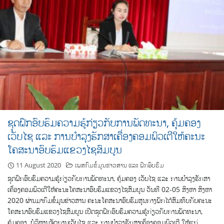
ຊຸດຝຶກອົບຮົມຄວາມຮູ້ກ່ຽວກັບການພັດທະນາ, ຄຸ້ມຄອງ
ເວັບໄຊ ແລະ ການບຳລຸງຮັກສາເຄື່ອງຄອມພິວເຕີໃຫ້ຄະນະ
ໂຄສະນາອົບຮົມແຂວງໄຊສົມບູນ
11 August 2020
ເພສກົມຂໍ້ມູນຂ່າວສານ ແລະ ຝຶກອົບຮົມ
ຊຸດຝຶກອົບຮົມຄວາມຮູ້ກ່ຽວກັບການພັດທະນາ, ຄຸ້ມຄອງ ເວັບໄຊ ແລະ ການບຳລຸງຮັກສາ
ເຄື່ອງຄອມພິວເຕີໃຫ້ຄະນະໂຄສະນາອົບຮົມແຂວງໄຊສົມບູນ ວັນທີ 02-05 ສິງຫາ ສິງຫາ
2020 ຜ່ານມາກົມຂໍ້ມູນຂ່າວສານ ຄະນະໂຄສະນາອົບຮົມສູນກາງພັກໄດ້ສົມທົບກັບຄະນະ
ໂຄສະນາອົບຮົມແຂວງໄຊສົມບູນ ເປີດຊຸດຝຶກອົບຮົມຄວາມຮູ້ກ່ຽວກັບການພັດທະນາ,
ຄຸ້ມຄອງ, ບໍລິຫານຈັດການເວັບໄຊ ແລະ ການບຳລຸງຮັກສາເຄື່ອງຄອມພິວເຕີ ໃຫ້ແກ່