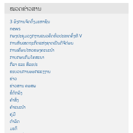
ໝວດຂ່າວສານ
3 ອົງການຈັດຕັ້ງມະຫາຊົນ
news
ກອງປະຊຸມວຽກງານແນວຄິດທົ່ວປະເທດຄັ້ງທີ V
ການຫັນເສດຖະກິດແຫ່ງຊາດເປັນດີຈີຕ໋ອນ
ການເຄື່ອນໄຫວຂອງຄະນະນຳ
ກາບກອນກົມໂຄສະນາ
ກິລາ ແລະ ສິລະປະ
ຂະບວນການອອກແຮງງານ
ຂ່າວ
ຂ່າວສານ ຄອສພ
ຂໍ້ຕົກລົງ
ຄຳສັ່ງ
ຄຳແນະນຳ
ຄູ່ມື
ດຳລັດ
ມະຕິ