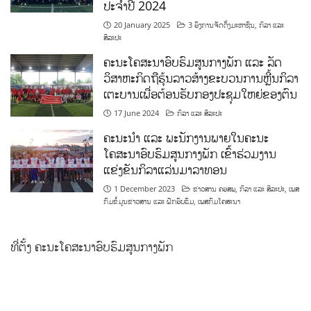
ປະຈຳປີ 2024
20 January 2025
3 ອົງການຈັດຕັ້ງມະຫາຊົນ
,
ກິລາ ແລະ
ສິລະປະ
ຄະນະໂຄສະນາອົບຮົມສູນກາງພັກ ແລະ ລັດ
ວິສາຫະກິດຖືຮຸ້ນລາວສ້າງຂະບວນການຫຼີ້ນກິລາ
ເຕະບານເພື່ອຕ້ອນຮັບກອງປະຊຸມໃຫຍ່ຂອງຕົນ
17 June 2024
ກິລາ ແລະ ສິລະປະ
ຄະນະນຳ ແລະ ພະນັກງານພາຍໃນຄະນະ
ໂຄສະນາອົບຮົມສູນກາງພັກ ເຂົ້າຮ່ວມງານ
ແຂ່ງຂັນກິລາແລ່ນມາລາທອນ
1 December 2023
ຂ່າວສານ ຄອສພ
,
ກິລາ ແລະ ສິລະປະ
,
ເພສ
ກົມຂໍ້ມູນຂ່າວສານ ແລະ ຝຶກອົບຮົມ
,
ເພສກົມໂຄສະນາ
ທີ່ຕັ້ງ ຄະນະໂຄສະນາອົບຮົມສູນກາງພັກ