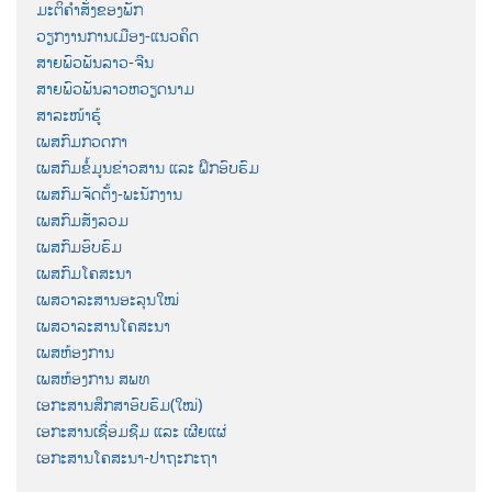
ມະຕິຄຳສັ່ງຂອງພັກ
ວຽກງານການເມືອງ-ແນວຄິດ
ສາຍພົວພັນລາວ-ຈີນ
ສາຍພົວພັນລາວຫວຽດນາມ
ສາລະໜ້າຮູ້
ເພສກົມກວດກາ
ເພສກົມຂໍ້ມູນຂ່າວສານ ແລະ ຝຶກອົບຮົມ
ເພສກົມຈັດຕັ້ງ-ພະນັກງານ
ເພສກົມສັງລວມ
ເພສກົມອົບຮົມ
ເພສກົມໂຄສະນາ
ເພສວາລະສານອະລຸນໃໝ່
ເພສວາລະສານໂຄສະນາ
ເພສຫ້ອງການ
ເພສຫ້ອງການ ສພທ
ເອກະສານສຶກສາອົບຮົມ(ໃໝ່)
ເອກະສານເຊື່ອມຊືມ ແລະ ເຜີຍແຜ່
ເອກະສານໂຄສະນາ-ປາຖະກະຖາ