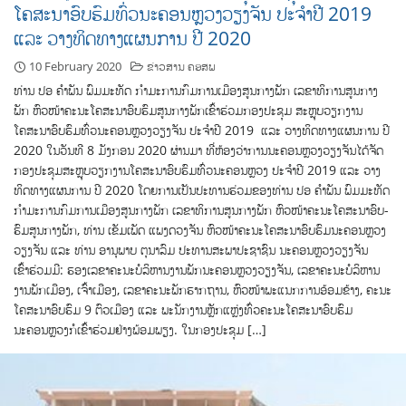
ໂຄສະນາອົບຮົມທົ່ວນະຄອນຫຼວງວຽງຈັນ ປະຈຳປີ 2019
ແລະ ວາງທິດທາງແຜນການ ປີ 2020
10 February 2020
ຂ່າວສານ ຄອສພ
ທ່ານ ປອ ຄຳພັນ ພົມມະທັດ ກຳມະການກົມການເມືອງສູນກາງພັກ ເລຂາທິການສູນກາງ
ພັກ ຫົວໜ້າຄະນະໂຄສະນາອົບຮົມສູນກາງພັກເຂົ້າຮ່ວມກອງປະຊຸມ ​ສະຫຼຸບ​ວຽກ​ງານ​
ໂຄສະນາ​ອົບຮົມ​ທົ່ວ​ນະຄອນຫຼວງວຽງຈັນ ປະຈຳ​ປີ 2019 ແລະ ວາງທິດ​ທາງ​ແຜນການ ປີ
2020 ໃນວັນທີ 8 ມັງກອນ 2020 ຜ່ານມາ ທີ່ຫ້ອງ​ວ່າການ​ນະຄອນຫຼວງ​ວຽງ​ຈັນໄດ້ຈັດ
ກອງ​ປະຊຸມ​ສະຫຼຸບ​ວຽກ​ງານ​ໂຄສະນາ​ອົບຮົມ​ທົ່ວ​ນະຄອນຫຼວງ ປະຈຳ​ປີ 2019 ແລະ ວາງ
ທິດ​ທາງ​ແຜນການ ປີ 2020 ໂດຍການເປັນ​ປະ­ທານຮ່ວມ​ຂອງ​ທ່ານ ປອ ຄຳ​ພັນ ພົມ​ມະ​ທັດ
ກຳມະການກົມການເມືອງສູນກາງພັກ ເລຂາທິການສູນກາງພັກ ຫົວ­ໜ້າ​ຄະ­ນະ​ໂຄ­ສະ­ນາ​ອົບ­
ຮົມ​ສູນ​ກາງ​ພັກ, ທ່ານ ເຂັມ​ເພັດ ແພງ​ດວງ​ຈັນ ຫົວໜ້າ​ຄະ­ນະ​ໂຄ­ສະ­ນາ​ອົບ­ຮົມນະຄອນຫຼວງ
ວຽງຈັນ ແລະ ທ່ານ ອາ­ນຸ­ພາບ ຕຸ​ນາ​ລົມ ປະ­ທານ​ສະ­ພາ​ປະ­ຊາ­ຊົນ ນະຄອນຫຼວງວຽງຈັນ
ເຂົ້າຮ່ວມມີ: ຮອງ​ເລ­ຂາຄະ­ນະ​ບໍ­ລິ­ຫານ​ງານ​ພັກນະຄອນຫຼວງວຽງຈັນ, ເລ­ຂາ​ຄະ­ນະ​ບໍ­ລິ­ຫານ​
ງານ​ພັກເມືອງ, ເຈົ້າ­ເມືອງ, ເລ­ຂາ​ຄະ­ນະ​ພັກ​ຮາກ​ຖານ, ຫົວ­ໜ້າ​ພະ­ແນກ­ການ​ອ້ອມ​ຂ້າງ, ຄະນະ
ໂຄ­ສະ­ນາ​ອົບ­ຮົມ 9 ຕົວ​ເມືອງ ແລະ ພະ­ນັກ­ງານ​ຫຼັກ​ແຫຼ່ງທົ່ວຄະນະໂຄສະນາອົບຮົມ
ນະຄອນຫຼວງກໍເຂົ້າ​ຮ່ວມຢ່າງພ້ອມພຽງ. ໃນກອງປະຊຸມ […]