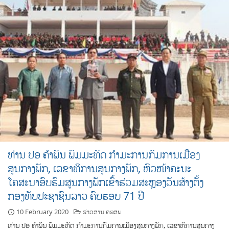
ທ່ານ ປອ ຄຳພັນ ພົມມະທັດ ກຳມະການກົມການເມືອງ
ສູນກາງພັກ, ເລຂາທິການສູນກາງພັກ, ຫົວໜ້າຄະນະ
ໂຄສະນາອົບຮົມສູນກາງພັກເຂົ້າຮ່ວມສະຫຼອງວັນສ້າງຕັ້ງ
ກອງທັບປະຊາຊົນລາວ ຄົບຮອບ 71 ປີ
10 February 2020
ຂ່າວສານ ຄອສພ
ທ່ານ ປອ ຄຳພັນ ພົມມະທັດ ກຳມະການກົມການເມືອງສູນກາງພັກ, ເລຂາທິການສູນກາງ