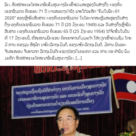
ພັກ, ຫົວໜ້າຄະນະໂຄສະນາອົບຮົມສູນກາງພັກເຂົ້າຮ່ວມສະຫຼອງວັນສ້າງຕັ້ງ ກອງທັບ
ປະຊາຊົນລາວ ຄົບຮອບ 71 ປີ ການສະແດງ​ກຳລັງ ພາຍ​ໃຕ້​ລະຫັດ “ຄົມ​ໃນ​ຟັກ-01
2020” ຂອງ​ເຫຼົ່າ​ຮົບ​ສືບ​ຂ່າວ ກອງທັບ​ປະຊາຊົນ​ລາວ ໃນ​ໂອກາດ​ສະເຫຼີມສະຫຼອງ​ວັນ​ສ້າງ
ຕັ້ງ​ກອງທັບ​ປະຊາຊົນ​ລາວ ຄົບຮອບ 71 ປີ (20 ມັງກອນ 1949) ແລະ ວັນ​ສ້າງຕັ້ງ​ເຫຼົ່າ​ຮົບ​
ສືບ​ຂ່າວ ກອງທັບ​ປະຊາຊົນ​ລາວ ຄົບຮອບ 65 ປີ (25 ມັງກອນ 1954) ໄດ້​ຈັດ​ຂຶ້ນ​ໃນ​ວັນ​
ທີ 17 ມັງກອນ​ນີ້, ທີ່​ສະໜາມ​ຝຶກແອບ ວິທະຍາຄານ​ກົມ​ມະ​ດຳ.ໃຫ້​ກຽດ​ເຂົ້າ​ຮ່ວມ​ຊົມ ໂດຍ​
ມີ ທ່ານ ທອງ​ລຸນ ສີ​ສຸ​ລິດ ນາຍົກລັດຖະມົນຕີ, ຮອງນາຍົກລັດຖະມົນຕີ, ມີ​ທ່ານ ພົນ​ເອກ
ຈັນ​ສະໝອນ ຈັນ​ຍາ​ລາດ ລັດຖະມົນຕີ​ກະຊວງ​ປ້ອງ​ກັນ​ປະເທດ ແລະ ທ່ານ ປອ ຄຳພັນ ພົມ
ມະທັດ ຫົວໜ້າຄະນະໂຄສະນາອົບຮົມສູນກາງພັກ, […]