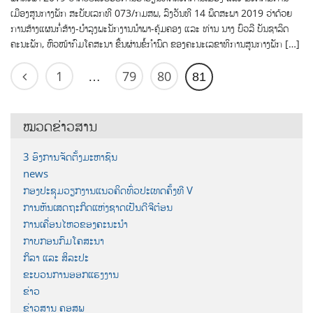
ເມືອງສູນກາງພັກ ສະບັບເລກທີ 073/ກມສພ, ລົງວັນທີ 14 ພຶດສະພາ 2019 ວ່າດ້ວຍ
ການສ້າງແຜນກໍ່ສ້າງ-ບຳລຸງພະນັກງານນຳພາ-ຄຸ້ມຄອງ ແລະ ທ່ານ ນາງ ບົວລີ ບັນຊາລິດ
ຄະນະພັກ, ຫົວໜ້າກົມໂຄສະນາ ຂື້ນຜ່ານຂໍ້ກຳນົດ ຂອງຄະນະເລຂາທິການສູນກາງພັກ […]
1
79
80
…
81
ໝວດຂ່າວສານ
3 ອົງການຈັດຕັ້ງມະຫາຊົນ
news
ກອງປະຊຸມວຽກງານແນວຄິດທົ່ວປະເທດຄັ້ງທີ V
ການຫັນເສດຖະກິດແຫ່ງຊາດເປັນດີຈີຕ໋ອນ
ການເຄື່ອນໄຫວຂອງຄະນະນຳ
ກາບກອນກົມໂຄສະນາ
ກິລາ ແລະ ສິລະປະ
ຂະບວນການອອກແຮງງານ
ຂ່າວ
ຂ່າວສານ ຄອສພ