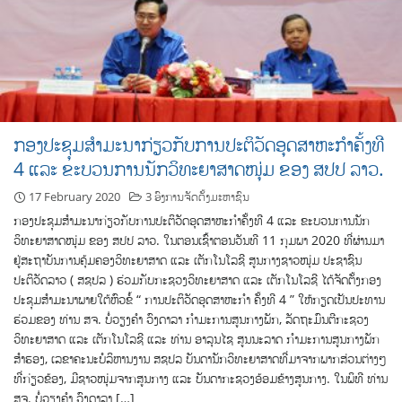
ກອງປະຊຸມສຳມະນາກ່ຽວກັບການປະຕິວັດອຸດສາຫະກຳຄັ້ງທີ
4 ແລະ ຂະບວນການນັກວິທະຍາສາດໜຸ່ມ ຂອງ ສປປ ລາວ.
17 February 2020
3 ອົງການຈັດຕັ້ງມະຫາຊົນ
ກອງປະຊຸມສຳມະນາກ່ຽວກັບການປະຕິວັດອຸດສາຫະກຳຄັ້ງທີ 4 ແລະ ຂະບວນການນັກ
ວິທະຍາສາດໜຸ່ມ ຂອງ ສປປ ລາວ. ໃນຕອນເຊົ້າຕອນວັນທີ 11 ກຸມພາ 2020 ທີ່ຜ່ານມາ
ຢູ່ສະຖາບັນການຄຸ້ມຄອງວິທະຍາສາດ ແລະ ເຕັກໂນໂລຊີ ສູນກາງຊາວໜຸ່ມ ປະຊາຊົນ
ປະຕິວັດລາວ ( ສຊປລ ) ຮ່ວມກັບກະຊວງວິທະຍາສາດ ແລະ ເຕັກໂນໂລຊີ ໄດ້ຈັດຕັ້ງກອງ
ປະຊຸມສຳມະນາພາຍໃຕ້ຫົວຂໍ້ “ ການປະຕິວັດອຸດສາຫະກຳ ຄັ້ງທີ 4 ” ໃຫ້ກຽດເປັນປະທານ
ຮ່ວມຂອງ ທ່ານ ສຈ. ບໍ່ວຽງຄຳ ວົງດາລາ ກຳມະການສູນກາງພັກ, ລັດຖະມົນຕີກະຊວງ
ວິທະຍາສາດ ແລະ ເຕັກໂນໂລຊີ ແລະ ທ່ານ ອາລຸນໄຊ ສູນນະລາດ ກຳມະການສູນກາງພັກ
ສຳຮອງ, ເລຂາຄະນະບໍລິຫານງານ ສຊປລ ບັນດານັກວິທະຍາສາດທີ່ມາຈາກພາກສ່ວນຕ່າງໆ
ທີ່ກ່ຽວຂ້ອງ, ມີຊາວໜຸ່ມຈາກສູນກາງ ແລະ ບັນດາກະຊວງອ້ອມຂ້າງສູນກາງ. ໃນພິທີ ທ່ານ
ສຈ. ບໍ່ວຽງຄຳ ວົງດາລາ […]