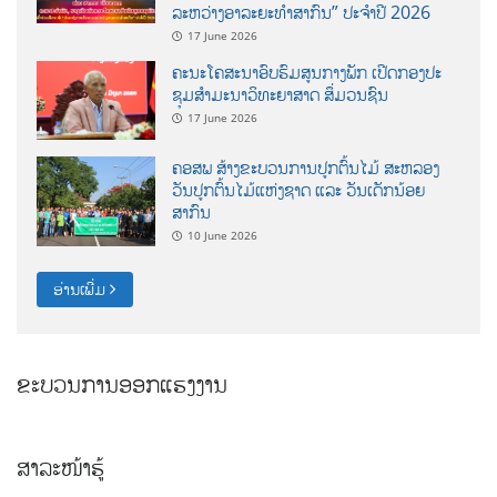
ລະຫວ່າງອາລະຍະທຳສາກົນ” ປະຈຳປີ 2026
17 June 2026
ຄະນະໂຄສະນາອົບຮົມສູນກາງພັກ ເປີດກອງປະ
ຊຸມສຳມະນາວິທະຍາສາດ ສຶ່ມວນຊົນ
17 June 2026
ຄອສພ ສ້າງຂະບວນການປູກຕົ້ນໄມ້ ສະຫລອງ
ວັນປູກຕົ້ນໄມ້ແຫ່ງຊາດ ແລະ ວັນເດັກນ້ອຍ
ສາກົນ
10 June 2026
ອ່ານເພີ່ມ
ຂະບວນການອອກແຮງງານ
ສາລະໜ້າຮູ້