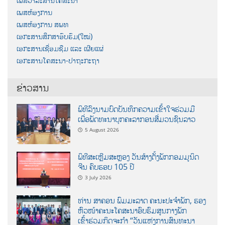
ເພສວາລະສານໂຄສະນາ
ເພສຫ້ອງການ
ເພສຫ້ອງການ ສພທ
ເອກະສານສຶກສາອົບຮົມ(ໃໝ່)
ເອກະສານເຊື່ອມຊືມ ແລະ ເຜີຍແຜ່
ເອກະສານໂຄສະນາ-ປາຖະກະຖາ
ຂ່າວສານ
ພິທີລົງນາມບົດບັນທຶກຄວາມເຂົ້າໃຈຮ່ວມມື
ເພື່ອພັດທະນາບຸກຄະລາກອນສື່ມວນຊົນລາວ
5 August 2026
ພິທີສະເຫຼີມສະຫຼອງ ວັນສ້າງຕັ້ງພັກກອມມູນິດ
ຈີນ ຄົບຮອບ 105 ປີ
3 July 2026
ທ່ານ ສາຄອນ ພົມມະລາດ ຄະນະປະຈໍາພັກ, ຮອງ
ຫົວໜ້າຄະນະໂຄສະນາອົບຮົມສູນກາງພັກ
ເຂົ້າຮ່ວມກິດຈະກຳ “ວັນແຫ່ງການສົນທະນາ