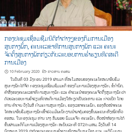
ກອງປະຊຸມເຊື່ອມຊືມນິຕິກຳຕ່າງໆຂອງກົມການເມືອງ
ສູນກາງພັກ, ຄະນະເລຂາທິການສູນກາງພັກ ແລະ ຄະນະ
ຈັດຕັ້ງສູນກາງພັກກ່ຽວກັບລະບອບການຮ່ຳຮຽນທິດສະດີ
ການເມືອງ
10 February 2020
ຂ່າວສານ ຄອສພ
ໃນວັນທີ 03 ມັງກອນ 2019 ຜ່ານມາ ທີ່ສະໂມສອນຂອງຄະນະໂຄສະນາອົບຮົມ
ສູນກາງພັກໄດ້ຈັດ ກອງປະຊຸມເຊື່ອມຊຶມມະຕິ ຂອງກົມການເມືອງສູນກາງພັກ, ຂໍ້ກຳນົດ,
ຄຳສັ່ງຂອງຄະນະເລຂາທິການສູນກາງພັກ ແລະ ຄຳແນະນຳຂອງຄະນະຈັດຕັ້ງສູນກາງພັກວ່າ
ດ້ວຍລະບອບການຮ່ຳຮຽນທິດສະດີການເມືອງໃຫ້ກຽດເປັນປະທານ ແລະ ກ່າວເປີດ ໂດຍ
ທ່ານ ຄຳເຈນ ວົງໂພສີ ກຳມະການສູນກາງພັກ, ຮອງເລຂາຄະນະພັກ, ຮອງຫົວໜ້າຄະນະ
ໂຄສະນາອົບຮົມສູນກາງພັກເຂົ້າຮ່ວມມີພະນັກງານນຳພາຄຸ້ມຄອງຂັ້ນພະແນກທັງໝົດທົ່ວ
ຄອສພ. ໃນກອງປະຊຸມ ທ່ານ ນາງ ສົມພອຍ ພົມມະຈັກ ຄະນະພັກ, ຫົວໜ້າຫ້ອງການໄດ້
ຂື້ນຜ່ານມະຕິກົມການເມືອງສູນກາງພັກ ສະບັບເລກທີ 072/ກມສພ, ລົງວັນທີ 14
ພຶດສະພາ 2019 ວ່າດ້ວຍລະບອບການຮ່ຳຮຽນທິດສະດີການເມືອງ ແລະ ມະຕິກົມການ