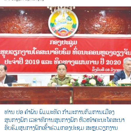
ທ່ານ ປອ ຄຳພັນ ພົມມະທັດ ກຳມະການກົມການເມືອງ
ສູນກາງພັກ ເລຂາທິການສູນກາງພັກ ຫົວໜ້າຄະນະໂຄສະນາ
ອົບຮົມສູນກາງພັກເຂົ້າຮ່ວມກອງປະຊຸມ ສະຫຼຸບວຽກງານ