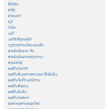
ຂໍ້ຕົກລົງ
ຄຳສັ່ງ
ຄຳແນະນຳ
ຄູ່ມື
ດຳລັດ
ມະຕິ
ມະຕິຄຳສັ່ງຂອງພັກ
ວຽກງານການເມືອງ-ແນວຄິດ
ສາຍພົວພັນລາວ-ຈີນ
ສາຍພົວພັນລາວຫວຽດນາມ
ສາລະໜ້າຮູ້
ເພສກົມກວດກາ
ເພສກົມຂໍ້ມູນຂ່າວສານ ແລະ ຝຶກອົບຮົມ
ເພສກົມຈັດຕັ້ງ-ພະນັກງານ
ເພສກົມສັງລວມ
ເພສກົມອົບຮົມ
ເພສກົມໂຄສະນາ
ເພສວາລະສານອະລຸນໃໝ່