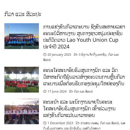
ກິລາ ແລະ ສິລະປະ
ການແຂ່ງຂັນກິລາເຕະບານ ຊິງຂັນສະຫາຍເລຂາ
ຄະນະບໍລິຫານງານ ສູນກາງຊາວໜຸ່ມປະຊາຊົນ
ປະຕິວັດລາວ Lao Youth Union Cup
ປະຈຳປີ 2024
20 January 2025
3 ອົງການຈັດຕັ້ງມະຫາຊົນ
,
ກິລາ ແລະ
ສິລະປະ
ຄະນະໂຄສະນາອົບຮົມສູນກາງພັກ ແລະ ລັດ
ວິສາຫະກິດຖືຮຸ້ນລາວສ້າງຂະບວນການຫຼີ້ນກິລາ
ເຕະບານເພື່ອຕ້ອນຮັບກອງປະຊຸມໃຫຍ່ຂອງຕົນ
17 June 2024
ກິລາ ແລະ ສິລະປະ
ຄະນະນຳ ແລະ ພະນັກງານພາຍໃນຄະນະ
ໂຄສະນາອົບຮົມສູນກາງພັກ ເຂົ້າຮ່ວມງານ
ແຂ່ງຂັນກິລາແລ່ນມາລາທອນ
1 December 2023
ຂ່າວສານ ຄອສພ
,
ກິລາ ແລະ ສິລະປະ
,
ເພສ
ກົມຂໍ້ມູນຂ່າວສານ ແລະ ຝຶກອົບຮົມ
,
ເພສກົມໂຄສະນາ