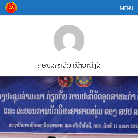
Skip
MENU
to
content
ຄະນະໂຄສະນາອົບຮົມສູນກາງພັກປະຊາຊົນປະຕິວັດລາວ
ຄອນສະຫວັນ ເນົາວະລັງສີ