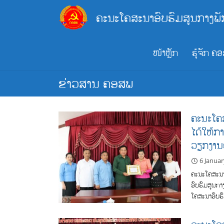
Skip
ຄະນະໂຄສະນາອົບຮົມສູນກາງພັ
to
content
ໜ້າຫຼັກ
ຮູ້ຈັກ ຄ
ຂ່າວສານ ຄອສພ
ຄະນະໂຄສ
ໄດ້ໃຫ້ກ
ວຽກງານຢ
6 Janua
ຄະນະໂຄສະນາອ
ອົບຮົມສູນກ
ໂຄສະນາອົບຮ