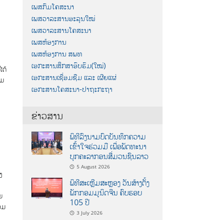
ເພສກົມໂຄສະນາ
ເພສວາລະສານອະລຸນໃໝ່
ເພສວາລະສານໂຄສະນາ
ເພສຫ້ອງການ
ເພສຫ້ອງການ ສພທ
ເອກະສານສຶກສາອົບຮົມ(ໃໝ່)
ໄດ້
ເອກະສານເຊື່ອມຊືມ ແລະ ເຜີຍແຜ່
ົມ
ເອກະສານໂຄສະນາ-ປາຖະກະຖາ
ຂ່າວສານ
ພິທີລົງນາມບົດບັນທຶກຄວາມ
ເຂົ້າໃຈຮ່ວມມື ເພື່ອພັດທະນາ
ບຸກຄະລາກອນສື່ມວນຊົນລາວ
5 August 2026
ງ
ພິທີສະເຫຼີມສະຫຼອງ ວັນສ້າງຕັ້ງ
ພັກກອມມູນິດຈີນ ຄົບຮອບ
ຍ
105 ປີ
ວມ
3 July 2026