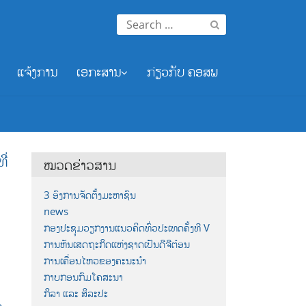
Search
for:
ແຈ້ງການ
ເອກະສານ
ກ່ຽວກັບ ຄອສພ
ີ່
ໝວດຂ່າວສານ
3 ອົງການຈັດຕັ້ງມະຫາຊົນ
news
ກອງປະຊຸມວຽກງານແນວຄິດທົ່ວປະເທດຄັ້ງທີ V
ການຫັນເສດຖະກິດແຫ່ງຊາດເປັນດີຈີຕ໋ອນ
ການເຄື່ອນໄຫວຂອງຄະນະນຳ
ກາບກອນກົມໂຄສະນາ
ກິລາ ແລະ ສິລະປະ