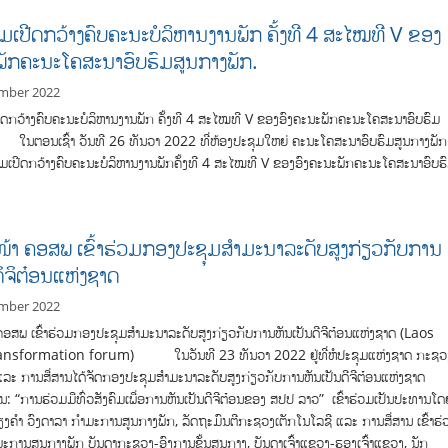
ມເປີດກວ້າງຄົບຄະນະບໍລິຫານງານພັກ ຄັ້ງທີ 4 ສະໄໝທີ V ຂອງ
ພັກຄະນະໂຄສະນາອົບຮົມສູນກາງພັກ.
mber 2022
ດກວ້າງຄົບຄະນະບໍລິຫານງານພັກ ຄັ້ງທີ 4 ສະໄໝທີ V ຂອງອົງຄະນະພັກຄະນະໂຄສະນາອົບຮົມ
 ໃນຕອນເຊົ້າ ວັນທີ 26 ທັນວາ 2022 ທີ່ຫ້ອງປະຊຸມໃຫຍ່ ຄະນະໂຄສະນາອົບຮົມສູນກາງພັກ
ມເປີດກວ້າງຄົບຄະນະບໍລິຫານງານພັກຄັ້ງທີ 4 ສະໄໝທີ V ຂອງອົງຄະນະພັກຄະນະໂຄສະນາອົບຮ
້າ ຄອສພ ເຂົ້າຮ່ວມກອງປະຊຸມສຳມະນາລະດັບສູງກ່ຽວກັບການ
ດິຈິຕ໋ອນແຫ່ງຊາດ
mber 2022
ອສພ ເຂົ້າຮ່ວມກອງປະຊຸມສຳມະນາລະດັບສູງກ່ຽວກັບການຫັນເປັນດີຈີຕ໋ອນແຫ່ງຊາດ (Laos
ransformation forum) ໃນວັນທີ 23 ທັນວາ 2022 ຢູ່ທີ່ຫໍປະຊຸມແຫ່ງຊາດ ກະຊວ
ແລະ ການສື່ສານໄດ້ຈັດກອງປະຊຸມສຳມະນາລະດັບສູງກ່ຽວກັບການຫັນເປັນດີຈີຕ໋ອນແຫ່ງຊາດ
ນ: “ການຮ່ວມມືທົ່ວສັງຄົມເພື່ອການຫັນເປັນດີຈີຕ໋ອນຂອງ ສປປ ລາວ” ເຂົ້າຮ່ວມເປັນປະທານໂດ
ວຽງຄຳ ວົງດາລາ ກຳມະການສູນກາງພັກ, ລັດຖະມົນຕີກະຊວງເຕັກໂນໂລຊີ ແລະ ການສື່ສານ ເຂົ້າຮ່
ມະການສູນກາງພັກ ບັນດາກະຊວງ-ອົງການຂັ້ນສູນກາງ, ບັນດາເຈົ້າແຂວງ-ຮອງເຈົ້າແຂວງ, ນັກ