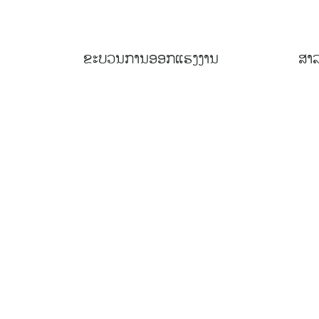
ຂະບວນການອອກແຮງງານ
ສາລ