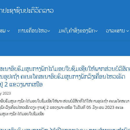
ກປະຊາຊົນປະຕິວັດລາວ
ອສພ
ການເຄື່ອນໄຫວ
ມະຕິ,ຄຳສັ່ງຂອງພັກ
ວາລະສານ
ະນາອົບຮົມສູນກາງພັກໄດ້ມອບໃບຊົມເຊີຍໃຫ້ພາກສ່ວນບໍລິສັດທ
ານອຸປະຖຳ ຄະນະໂຄສະນາອົບຮົມສູນກາງພັກລົງເຄື່ອນໄຫວເຮັດ
ູ່ 2 ແຂວງພາກເໜືອ
ry 2023
ົບຮົມສູນກາງພັກໄດ້ມອບໃບຊົມເຊີຍໃຫ້ພາກສ່ວນບໍລິສັດທີ່ໄດ້ໃຫ້ການອຸປະຖຳ ຄະນະໂຄສະນາ
າງພັກລົງເຄື່ອນໄຫວເຮັດວຽກງານຢູ່ 2 ແຂວງພາກເໜືອ ໃນວັນທີ 05 ມັງກອນ 2023 ຄະນະ
ົມສູນກາງພັກໄດ້ມອບໃບຊົມເຊີຍ