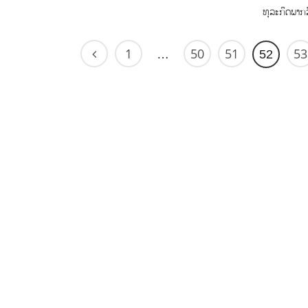
ທຸລະກິດພາກລັ
1
50
51
53
…
52