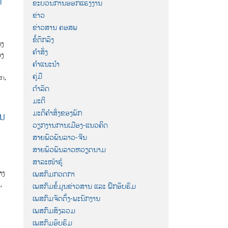
ດ
ຂະບວນການອອກແຮງງານ
ຂ່າວ
ຂ່າວສານ ຄອສພ
ຂໍ້ຕົກລົງ
າງ
ຄຳສັ່ງ
ອງ
ຄຳແນະນຳ
ຄູ່ມື
ັກ,
ດຳລັດ
ມະຕິ
ມະຕິຄຳສັ່ງຂອງພັກ
ົນ
ວຽກງານການເມືອງ-ແນວຄິດ
ສາຍພົວພັນລາວ-ຈີນ
ສາຍພົວພັນລາວຫວຽດນາມ
ສາລະໜ້າຮູ້
າງ
ເພສກົມກວດກາ
,
ເພສກົມຂໍ້ມູນຂ່າວສານ ແລະ ຝຶກອົບຮົມ
ເພສກົມຈັດຕັ້ງ-ພະນັກງານ
ເພສກົມສັງລວມ
ເພສກົມອົບຮົມ