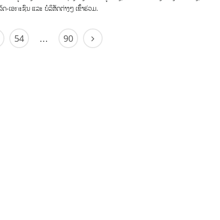
ດ-ເອກະຊົນ ແລະ ບໍລິສັດຕ່າງໆ ເຂົ້າຮ່ວມ.
54
90
…