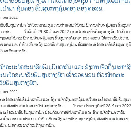
ະນາອົບຮົມສູນກາງພັກ ໄດ້ເປີດກອງປະຊຸມ ການສ້າງແຜນກໍານົ
ນນໍາພາ-ຄຸ້ມຄອງ ຂັ້ນສູນກາງຄຸ້ມຄອງ ຂອງ ຄອສພ.
mber 2022
ົບຮົມສູນກາງພັກ ໄດ້ເປີດກອງປະຊຸມ ການສ້າງແຜນກໍານົດພະນັກງານນໍາພາ-ຄຸ້ມຄອງ ຂັ້ນສູນກ
ອງ ຄອສພ. ໃນວັນທີ 29-30 ທັນວາ 2022 ຄະນະໂຄສະນາອົບຮົມສູນກາງພັກ ໄດ້ເປີດກ
າງແຜນກໍານົດພະນັກງານນໍາພາ-ຄຸ້ມຄອງ ຂັ້ນສູນກາງຄຸ້ມຄອງ ຂອງ ຄອສພ ໃຫ້ກຽດເປັນປະທານ
 ທ່ານ ປອ. ຄໍາພັນ ເຜີຍຍະວົງ ເລຂາທິການສູນກາງພັກ, ຫົວໜ້າຄະນະໂຄສະນາອົບຮົມສູນກາງພ
ິດສະດີສູນກາງພັກ
້າຄະນະໂຄສະນາອົບຮົມ,ບັນດາກົມ ແລະ ອົງການຈັດຕັ້ງມະຫາຊ
ນະໂຄສະນາອົບຮົມສູນກາງພັກ ເຂົ້າອວຍພອນ ຫົວໜ້າຄະນະ
ົບຮົມສູນກາງພັກ.
mber 2022
ະນະໂຄສະນາອົບຮົມ,ບັນດາກົມ ແລະ ອົງການຈັດຕັ້ງມະຫາຊົນພາຍໃນຄະນະໂຄສະນາອົບຮົມສູນກ
ວຍພອນ ຫົວໜ້າຄະນະໂຄສະນາອົບຮົມສູນກາງພັກ. ໃນຕອນບ່າຍຂອງວັນທີ 28 ທັນວາ 2022
ະນະໂຄສະນາອົບຮົມສູນກາງພັກ ພ້ອມດ້ວຍຕາງໜ້າບັນດາກົມ ແລະ ອົງການຈັດຕັ້ງມະຫາຊົນ
ເຂົ້າອວຍພອນ ທ່ານ ປອ. ຄໍາພັນ ເຜີຍຍະວົງ ເລຂາທິການສູນກາງພັກ, ຫົວໜ້າຄະນະໂຄສະນາ
ງພັກ, ປະທານສະພາທິດສະດີສູນກາງພັກ.