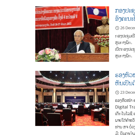
ກອງປະຊຸ
ອົງຄະນະ
26 Dece
ກອງປະຊຸມເປີ
ສູນກາງພັກ.
ເປີດກອງປະຊຸ
ສູນກາງພັກ.
ຮອງຫົວໜ
ຫັນເປັນ
23 Dece
ຮອງຫົວໜ້າ ຄ
Digital T
ເຕັກໂນໂລຊີ 
ພາຍໃຕ້ຄຳຂວັ
ທ່ານ ສຈ ບໍ່
ມີ: ບັນດາກຳ