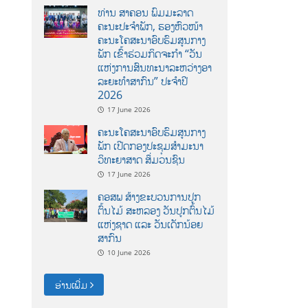
ທ່ານ ສາຄອນ ພົມມະລາດ
ຄະນະປະຈໍາພັກ, ຮອງຫົວໜ້າ
ຄະນະໂຄສະນາອົບຮົມສູນກາງ
ພັກ ເຂົ້າຮ່ວມກິດຈະກຳ “ວັນ
ແຫ່ງການສົນທະນາລະຫວ່າງອາ
ລະຍະທຳສາກົນ” ປະຈຳປີ
2026
17 June 2026
ຄະນະໂຄສະນາອົບຮົມສູນກາງ
ພັກ ເປີດກອງປະຊຸມສຳມະນາ
ວິທະຍາສາດ ສຶ່ມວນຊົນ
17 June 2026
ຄອສພ ສ້າງຂະບວນການປູກ
ຕົ້ນໄມ້ ສະຫລອງ ວັນປູກຕົ້ນໄມ້
ແຫ່ງຊາດ ແລະ ວັນເດັກນ້ອຍ
ສາກົນ
10 June 2026
ອ່ານເພີ່ມ