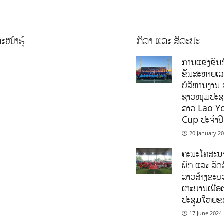
ະໜ້າຮູ້
ກິລາ ແລະ ສິລະປະ
ການແຂ່ງຂັນກ
ຂັນສະຫາຍເ
ບໍລິຫານງານ 
ຊາວໜຸ່ມປະຊາ
ລາວ Lao Y
Cup ປະຈຳປ
20 January 2
ຄະນະໂຄສະນາ
ພັກ ແລະ ລັດວ
ລາວສ້າງຂະບວ
ເຕະບານເພື່ອ
ປະຊຸມໃຫຍ່ຂ
17 June 2024