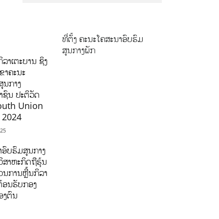
ທີ່ຕັ້ງ ຄະນະໂຄສະນາອົບຮົມ
ສູນກາງພັກ
ິລາເຕະບານ ຊິງ
ລຂາຄະນະ
ສູນກາງ
ຊົນ ປະຕິວັດ
outh Union
ີ 2024
025
ອົບຮົມສູນກາງ
ິສາຫະກິດຖືຮຸ້ນ
ນການຫຼີ້ນກິລາ
ຕ້ອນຮັບກອງ
ອງຕົນ