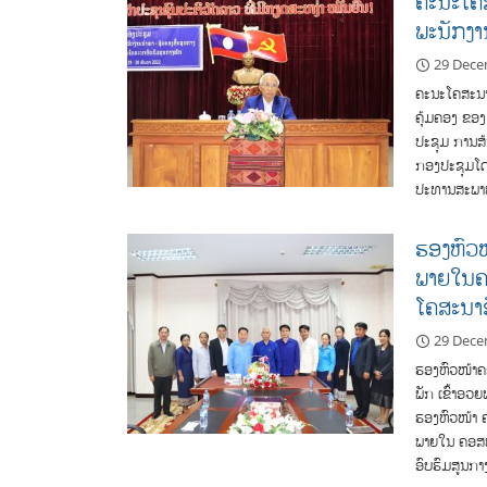
ຄະນະໂຄສ
ພະນັກງາ
29 Dece
ຄະນະໂຄສະນາອ
ຄຸ້ມຄອງ ຂ
ປະຊຸມ ການສ້
ກອງປະຊຸມໂດຍ
ປະທານສະພາທ
ຮອງຫົວໜ
ພາຍໃນຄະ
ໂຄສະນາອ
29 Dece
ຮອງຫົວໜ້າຄ
ພັກ ເຂົ້າອ
ຮອງຫົວໜ້າ ຄ
ພາຍໃນ ຄອສພ 
ອົບຮົມສູນກາ