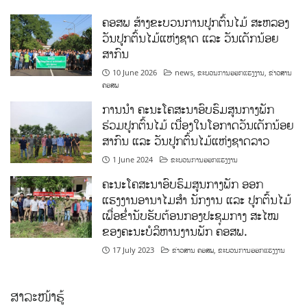
ຄອສພ ສ້າງຂະບວນການປູກຕົ້ນໄມ້ ສະຫລອງ
ວັນປູກຕົ້ນໄມ້ແຫ່ງຊາດ ແລະ ວັນເດັກນ້ອຍ
ສາກົນ
10 June 2026
news
,
ຂະບວນການອອກແຮງງານ
,
ຂ່າວສານ
ຄອສພ
ການນໍາ ຄະນະໂຄສະນາອົບຮົມສູນກາງພັກ
ຮ່ວມປູກຕົ້ນໄມ້ ເນື່ອງໃນໂອກາດວັນເດັກນ້ອຍ
ສາກົນ ແລະ ວັນປູກຕົ້ນໄມ້ແຫ່ງຊາດລາວ
1 June 2024
ຂະບວນການອອກແຮງງານ
ຄະນະໂຄສະນາອົບຮົມສູນກາງພັກ ອອກ
ແຮງງານອານາໄມສໍາ ນັກງານ ແລະ ປູກຕົ້ນໄມ້
ເພື່ອຂໍ່ານັບຮັບຕ້ອນກອງປະຊຸມກາງ ສະໄໝ
ຂອງຄະນະບໍລິຫານງານພັກ ຄອສພ.
17 July 2023
ຂ່າວສານ ຄອສພ
,
ຂະບວນການອອກແຮງງານ
ສາລະໜ້າຮູ້