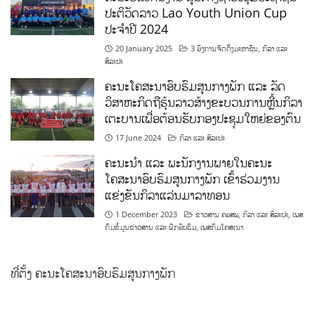
ປະຕິວັດລາວ Lao Youth Union Cup
ປະຈຳປີ 2024
20 January 2025
3 ອົງການຈັດຕັ້ງມະຫາຊົນ
,
ກິລາ ແລະ
ສິລະປະ
ຄະນະໂຄສະນາອົບຮົມສູນກາງພັກ ແລະ ລັດ
ວິສາຫະກິດຖືຮຸ້ນລາວສ້າງຂະບວນການຫຼີ້ນກິລາ
ເຕະບານເພື່ອຕ້ອນຮັບກອງປະຊຸມໃຫຍ່ຂອງຕົນ
17 June 2024
ກິລາ ແລະ ສິລະປະ
ຄະນະນຳ ແລະ ພະນັກງານພາຍໃນຄະນະ
ໂຄສະນາອົບຮົມສູນກາງພັກ ເຂົ້າຮ່ວມງານ
ແຂ່ງຂັນກິລາແລ່ນມາລາທອນ
1 December 2023
ຂ່າວສານ ຄອສພ
,
ກິລາ ແລະ ສິລະປະ
,
ເພສ
ກົມຂໍ້ມູນຂ່າວສານ ແລະ ຝຶກອົບຮົມ
,
ເພສກົມໂຄສະນາ
ທີ່ຕັ້ງ ຄະນະໂຄສະນາອົບຮົມສູນກາງພັກ