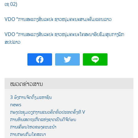
ເຊ 02)
VDO “ການສະແດງສິນລະປະ ຊາວໜຸ່ມຄະນະສາມະຄົມແຄນລາວ
VDO “ການສະແດງສິນລະປະ ຊາວໜຸ່ມຄະນະໂຄສະນາອົບຮົມສູນກາງພັກ
ສປປລາວ
ໝວດຂ່າວສານ
3 ອົງການຈັດຕັ້ງມະຫາຊົນ
news
ກອງປະຊຸມວຽກງານແນວຄິດທົ່ວປະເທດຄັ້ງທີ V
ການຫັນເສດຖະກິດແຫ່ງຊາດເປັນດີຈີຕ໋ອນ
ການເຄື່ອນໄຫວຂອງຄະນະນຳ
ກາບກອນກົມໂຄສະນາ