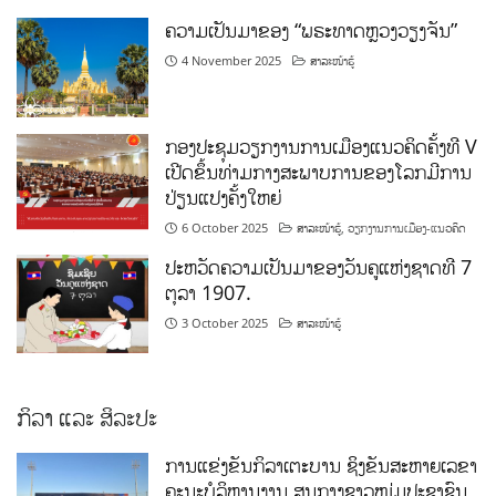
ຄວາມເປັນມາຂອງ “ພຣະທາດຫຼວງວຽງຈັນ”
4 November 2025
ສາລະໜ້າຮູ້
ກອງປະຊຸມວຽກງານການເມືອງແນວຄິດຄັ້ງທີ V
ເປີດຂຶ້ນທ່າມກາງສະພາບການຂອງໂລກມີການ
ປ່ຽນແປງຄັ້ງໃຫຍ່
6 October 2025
ສາລະໜ້າຮູ້
,
ວຽກງານການເມືອງ-ແນວຄິດ
ປະຫວັດຄວາມເປັນມາຂອງວັນຄູແຫ່ງຊາດທີ 7
ຕຸລາ 1907.
3 October 2025
ສາລະໜ້າຮູ້
ກິລາ ແລະ ສິລະປະ
ການແຂ່ງຂັນກິລາເຕະບານ ຊິງຂັນສະຫາຍເລຂາ
ຄະນະບໍລິຫານງານ ສູນກາງຊາວໜຸ່ມປະຊາຊົນ