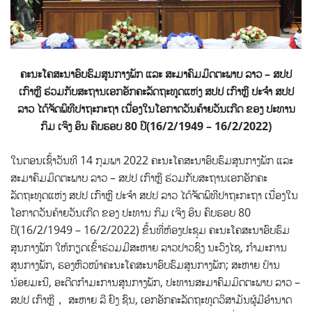
ຄະນະໂຄສະນາອົບຮົມສູນກາງພັກ ແລະ ສະມາຄົມມິດຕະພາບ ລາວ – ສປປ
ເກົາຫຼີ ຮ່ວມກັບສະຖານເອກອັກຄະລັດຖະທູດແຫ່ງ ສປປ ເກົາຫຼີ ປະຈຳ ສປປ
ລາວ ໄດ້ຈັດພິທີປາຖະກະຖາ ເນື່ອງໃນໂອກາດວັນຄ້າຍວັນເກີດ ຂອງ ປະທານ
ກິມ ເຈິງ ອິນ ຄົບຮອບ 80 ປີ(16/2/1949 – 16/2/2022)
ໃນຕອນເຊົ້າວັນທີ 14 ກຸມພາ 2022 ຄະນະໂຄສະນາອົບຮົມສູນກາງພັກ ແລະ
ສະມາຄົມມິດຕະພາບ ລາວ – ສປປ ເກົາຫຼີ
ຮ່ວມກັບສະຖານເອກອັກຄະ
ລັດຖະທູດແຫ່ງ ສປປ ເກົາຫຼີ ປະຈຳ ສປປ ລາວ ໄດ້ຈັດພິທີປາຖະກະຖາ ເນື່ອງໃນ
ໂອກາດວັນຄ້າຍວັນເກີດ ຂອງ ປະທານ ກິມ ເຈິງ ອິນ ຄົບຮອບ 80
ປີ(16/2/1949 – 16/2/2022) ຂຶ້ນທີ່ຫ້ອງປະຊຸມ ຄະນະໂຄສະນາອົບຮົມ
ສູນກາງພັກ ໃຫ້ກຽດເຂົ້າຮ່ວມມີສະຫາຍ ລາວປາວຊົງ ນະວົງໄຊ, ກຳມະການ
ສູນກາງພັກ, ຮອງຫົວໜ້າຄະນະໂຄສະນາອົບຮົມສູນກາງພັກ; ສະຫາຍ ປ້ານ
ນ້ອຍມະນີ, ອະດີດກຳມະການສູນກາງພັກ, ປະທານສະມາຄົມມິດຕະພາບ ລາວ –
ສປປ ເກົາຫຼີ， ສະຫາຍ ລີ ຢົງ ຊົນ, ເອກອັກຄະລັດຖະທູດວິສາມັນຜູ້ມີອຳນາດ