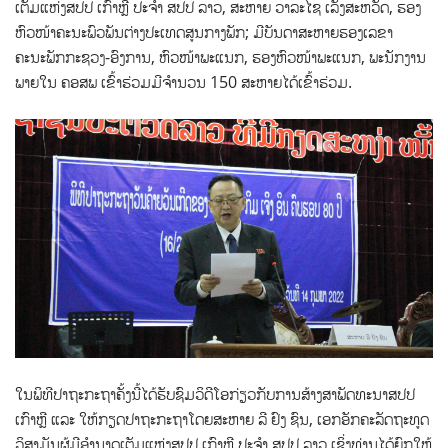
ເຕັມແຫ່ງສປປ ເກົາຫຼີ ປະຈຳ ສປປ ລາວ, ສະຫາຍ ວາລະໄຊ ເລັ່ງສະຫວັດ, ຮອງ
ຫົວໜ້າຄະນະພົວພັນຕ່າງປະເທດສູນກາງພັກ; ມີບັນດາສະຫາຍຮອງເລຂາ
ຄະນະພັກກະຊວງ-ອົງການ, ຫົວໜ້າພະແນກ, ຮອງຫົວໜ້າພະແນກ, ພະນັກງານ
ພາຍໃນ ຄອສພ ເຂົ້າຮ່ວມມີຈຳນວນ 150 ສະຫາຍໄດ້ເຂົ້າຮ່ວມ.
ໃນພິທີປາຖະກະຖາຄັ້ງນີ້ໄດ້ຮັບຊົມວິດີໂອກ່ຽວກັບການສ້າງສາພັດທະນາສປປ
ເກົາຫຼີ ແລະ ໃຫ້ກຽດປາຖະກະຖາໂດຍສະຫາຍ ລີ ຢົງ ຊົນ, ເອກອັກຄະລັດຖະທູດ
ວິສາມັນຜູ້ມີອຳນາດເຕັມແຫ່ງສປປ ເກົາຫຼີ ປະຈຳ ສປປ ລາວ ເຊິ່ງທ່ານໄດ້ຍົກໃຫ້