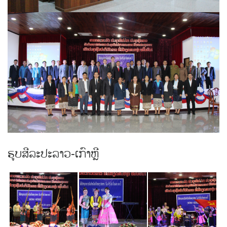
ຮູບສີລະປະລາວ-ເກົາຫຼີ