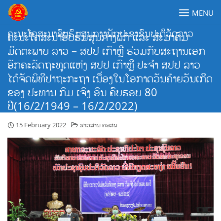
Skip
MENU
to
content
ຄະນະໂຄສະນາອົບຮົມສູນກາງພັກປະຊາຊົນປະຕິວັດລາວ
ຄະນະໂຄສະນາອົບຮົມສູນກາງພັກ ແລະ ສະມາຄົມ
ມິດຕະພາບ ລາວ – ສປປ ເກົາຫຼີ ຮ່ວມກັບສະຖານເອກ
ອັກຄະລັດຖະທູດແຫ່ງ ສປປ ເກົາຫຼີ ປະຈຳ ສປປ ລາວ
ໄດ້ຈັດພິທີປາຖະກະຖາ ເນື່ອງໃນໂອກາດວັນຄ້າຍວັນເກີດ
ຂອງ ປະທານ ກິມ ເຈິງ ອິນ ຄົບຮອບ 80
ປີ(16/2/1949 – 16/2/2022)
15 February 2022
ຂ່າວສານ ຄອສພ