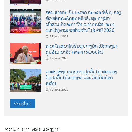
ທ່ານ ສາຄອນ ພົມມະລາດ ຄະນະປະຈໍາພັກ, ຮອງ
ຫົວໜ້າຄະນະໂຄສະນາອົບຮົມສູນກາງພັກ
ເຂົ້າຮ່ວມກິດຈະກຳ “ວັນແຫ່ງການສົນທະນາ
ລະຫວ່າງອາລະຍະທຳສາກົນ” ປະຈຳປີ 2026
17 June 2026
ຄະນະໂຄສະນາອົບຮົມສູນກາງພັກ ເປີດກອງປະ
ຊຸມສຳມະນາວິທະຍາສາດ ສຶ່ມວນຊົນ
17 June 2026
ຄອສພ ສ້າງຂະບວນການປູກຕົ້ນໄມ້ ສະຫລອງ
ວັນປູກຕົ້ນໄມ້ແຫ່ງຊາດ ແລະ ວັນເດັກນ້ອຍ
ສາກົນ
10 June 2026
ອ່ານເພີ່ມ
ຂະບວນການອອກແຮງງານ