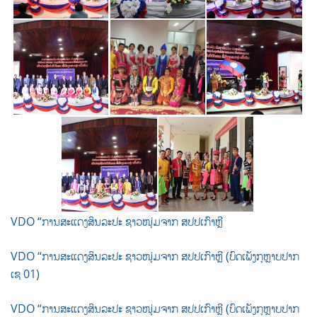
VDO “ການສະແດງສິນລະປະ ຊາວໜຸ່ມຈາກ ສປປເກົາຫຼີ
VDO “ການສະແດງສິນລະປະ ຊາວໜຸ່ມຈາກ ສປປເກົາຫຼີ (ບົດເພັງກຸຫຼາບປາກ
ເຊ 01)
VDO “ການສະແດງສິນລະປະ ຊາວໜຸ່ມຈາກ ສປປເກົາຫຼີ (ບົດເພັງກຸຫຼາບປາກ