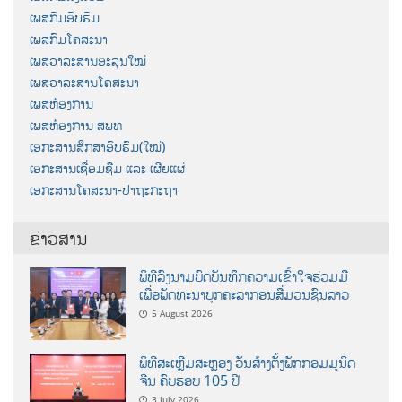
ເພສກົມອົບຮົມ
ເພສກົມໂຄສະນາ
ເພສວາລະສານອະລຸນໃໝ່
ເພສວາລະສານໂຄສະນາ
ເພສຫ້ອງການ
ເພສຫ້ອງການ ສພທ
ເອກະສານສຶກສາອົບຮົມ(ໃໝ່)
ເອກະສານເຊື່ອມຊືມ ແລະ ເຜີຍແຜ່
ເອກະສານໂຄສະນາ-ປາຖະກະຖາ
ຂ່າວສານ
ພິທີລົງນາມບົດບັນທຶກຄວາມເຂົ້າໃຈຮ່ວມມື
ເພື່ອພັດທະນາບຸກຄະລາກອນສື່ມວນຊົນລາວ
5 August 2026
ພິທີສະເຫຼີມສະຫຼອງ ວັນສ້າງຕັ້ງພັກກອມມູນິດ
ຈີນ ຄົບຮອບ 105 ປີ
3 July 2026