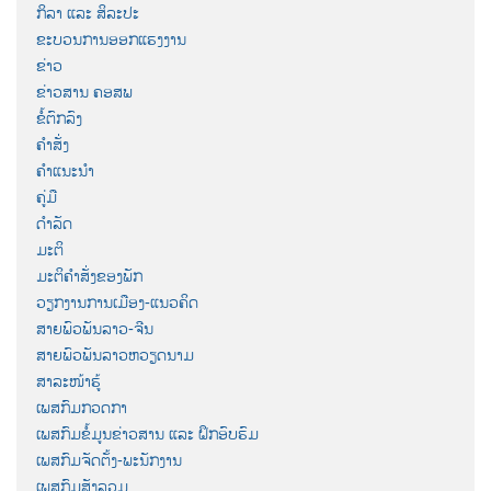
ກິລາ ແລະ ສິລະປະ
ຂະບວນການອອກແຮງງານ
ຂ່າວ
ຂ່າວສານ ຄອສພ
ຂໍ້ຕົກລົງ
ຄຳສັ່ງ
ຄຳແນະນຳ
ຄູ່ມື
ດຳລັດ
ມະຕິ
ມະຕິຄຳສັ່ງຂອງພັກ
ວຽກງານການເມືອງ-ແນວຄິດ
ສາຍພົວພັນລາວ-ຈີນ
ສາຍພົວພັນລາວຫວຽດນາມ
ສາລະໜ້າຮູ້
ເພສກົມກວດກາ
ເພສກົມຂໍ້ມູນຂ່າວສານ ແລະ ຝຶກອົບຮົມ
ເພສກົມຈັດຕັ້ງ-ພະນັກງານ
ເພສກົມສັງລວມ