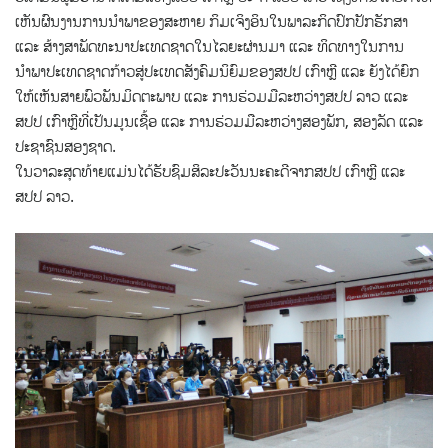
ເຫັນຜົນງານການນຳພາຂອງສະຫາຍ ກິມເຈິງອິນໃນພາລະກິດປົກປັກຮັກສາ
ແລະ ສ້າງສາພັດທະນາປະເທດຊາດໃນໄລຍະຜ່ານມາ ແລະ ທິດທາງໃນການ
ນຳພາປະເທດຊາດກ້າວສູ່ປະເທດສັງຄົມນິຍົມຂອງສປປ ເກົາຫຼີ ແລະ ຍັງໄດ້ຍົກ
ໃຫ້ເຫັນສາຍພົວພັນມິດຕະພາບ ແລະ ການຮ່ວມມືລະຫວ່າງສປປ ລາວ ແລະ
ສປປ ເກົາຫຼີທີ່ເປັນມູນເຊື້ອ ແລະ ການຮ່ວມມືລະຫວ່າງສອງພັກ, ສອງລັດ ແລະ
ປະຊາຊົນສອງຊາດ.
ໃນວາລະສຸດທ້າຍແມ່ນໄດ້ຮັບຊົມສິລະປະວັນນະຄະດີຈາກສປປ ເກົາຫຼີ ແລະ
ສປປ ລາວ.