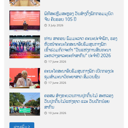
ພິທີສະເຫຼີມສະຫຼອງ ວັນສ້າງຕັ້ງພັກກອມມູນິດ
ຈີນ ຄົບຮອບ 105 ປີ
3 July 2026
ທ່ານ ສາຄອນ ພົມມະລາດ ຄະນະປະຈໍາພັກ, ຮອງ
ຫົວໜ້າຄະນະໂຄສະນາອົບຮົມສູນກາງພັກ
ເຂົ້າຮ່ວມກິດຈະກຳ “ວັນແຫ່ງການສົນທະນາ
ລະຫວ່າງອາລະຍະທຳສາກົນ” ປະຈຳປີ 2026
17 June 2026
ຄະນະໂຄສະນາອົບຮົມສູນກາງພັກ ເປີດກອງປະ
ຊຸມສຳມະນາວິທະຍາສາດ ສຶ່ມວນຊົນ
17 June 2026
ຄອສພ ສ້າງຂະບວນການປູກຕົ້ນໄມ້ ສະຫລອງ
ວັນປູກຕົ້ນໄມ້ແຫ່ງຊາດ ແລະ ວັນເດັກນ້ອຍ
ສາກົນ
10 June 2026
ອ່ານເພີ່ມ