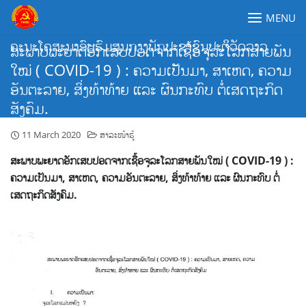
Skip
MENU
to
content
ຄະນະໂຄສະນາອົບຮົມສູນກາງພັກປະຊາຊົນປະຕິວັດລາວ
ສະພາບພະຍາດອັກເສບປອດຈາກເຊື້ອຈຸລະໂລກສາຍພັນ
ໃໝ່ ( COVID-19 ) : ຄວາມເປັນມາ, ສາເຫດ, ຄວາມ
ອັນຕະລາຍ, ສິ່ງທ້າທ້າຍ ແລະ ຜົນກະທົບ ຕໍ່ເສດຖະກິດ
ສັງຄົມ.
11 March 2020
ສາລະໜ້າຮູ້
ສະພາບພະຍາດອັກເສບປອດຈາກເຊື້ອຈຸລະໂລກສາຍພັນໃໝ່ ( COVID-19 ) :
ຄວາມເປັນມາ, ສາເຫດ, ຄວາມອັນຕະລາຍ, ສິ່ງທ້າທ້າຍ ແລະ ຜົນກະທົບ ຕໍ່
ເສດຖະກິດສັງຄົມ.