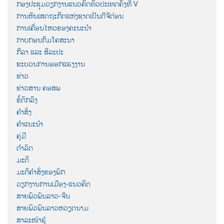
ກອງປະຊຸມວຽກງານແນວຄິດທົ່ວປະເທດຄັ້ງທີ V
ການຫັນເສດຖະກິດແຫ່ງຊາດເປັນດີຈີຕ໋ອນ
ການເຄື່ອນໄຫວຂອງຄະນະນຳ
ກາບກອນກົມໂຄສະນາ
ກິລາ ແລະ ສິລະປະ
ຂະບວນການອອກແຮງງານ
ຂ່າວ
ຂ່າວສານ ຄອສພ
ຂໍ້ຕົກລົງ
ຄຳສັ່ງ
ຄຳແນະນຳ
ຄູ່ມື
ດຳລັດ
ມະຕິ
ມະຕິຄຳສັ່ງຂອງພັກ
ວຽກງານການເມືອງ-ແນວຄິດ
ສາຍພົວພັນລາວ-ຈີນ
ສາຍພົວພັນລາວຫວຽດນາມ
ສາລະໜ້າຮູ້