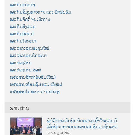
ເພສກົມກວດກາ
ເພສກົມຂໍ້ມູນຂ່າວສານ ແລະ ຝຶກອົບຮົມ
ເພສກົມຈັດຕັ້ງ-ພະນັກງານ
ເພສກົມສັງລວມ
ເພສກົມອົບຮົມ
ເພສກົມໂຄສະນາ
ເພສວາລະສານອະລຸນໃໝ່
ເພສວາລະສານໂຄສະນາ
ເພສຫ້ອງການ
ເພສຫ້ອງການ ສພທ
ເອກະສານສຶກສາອົບຮົມ(ໃໝ່)
ເອກະສານເຊື່ອມຊືມ ແລະ ເຜີຍແຜ່
ເອກະສານໂຄສະນາ-ປາຖະກະຖາ
ຂ່າວສານ
ພິທີລົງນາມບົດບັນທຶກຄວາມເຂົ້າໃຈຮ່ວມມື
ເພື່ອພັດທະນາບຸກຄະລາກອນສື່ມວນຊົນລາວ
5 August 2026