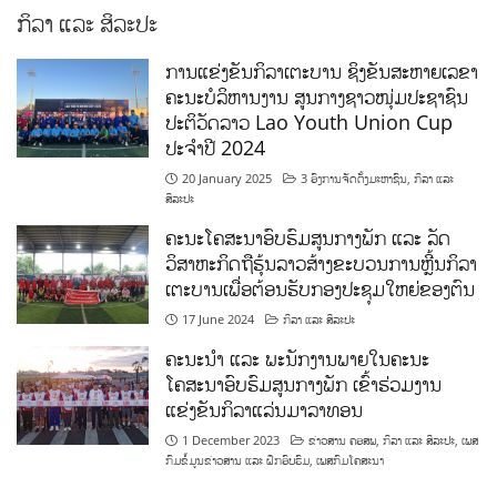
ກິລາ ແລະ ສິລະປະ
ການແຂ່ງຂັນກິລາເຕະບານ ຊິງຂັນສະຫາຍເລຂາ
ຄະນະບໍລິຫານງານ ສູນກາງຊາວໜຸ່ມປະຊາຊົນ
ປະຕິວັດລາວ Lao Youth Union Cup
ປະຈຳປີ 2024
20 January 2025
3 ອົງການຈັດຕັ້ງມະຫາຊົນ
,
ກິລາ ແລະ
ສິລະປະ
ຄະນະໂຄສະນາອົບຮົມສູນກາງພັກ ແລະ ລັດ
ວິສາຫະກິດຖືຮຸ້ນລາວສ້າງຂະບວນການຫຼີ້ນກິລາ
ເຕະບານເພື່ອຕ້ອນຮັບກອງປະຊຸມໃຫຍ່ຂອງຕົນ
17 June 2024
ກິລາ ແລະ ສິລະປະ
ຄະນະນຳ ແລະ ພະນັກງານພາຍໃນຄະນະ
ໂຄສະນາອົບຮົມສູນກາງພັກ ເຂົ້າຮ່ວມງານ
ແຂ່ງຂັນກິລາແລ່ນມາລາທອນ
1 December 2023
ຂ່າວສານ ຄອສພ
,
ກິລາ ແລະ ສິລະປະ
,
ເພສ
ກົມຂໍ້ມູນຂ່າວສານ ແລະ ຝຶກອົບຮົມ
,
ເພສກົມໂຄສະນາ