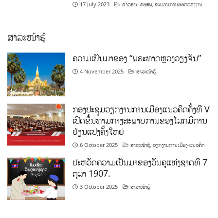
17 July 2023
ຂ່າວສານ ຄອສພ
,
ຂະບວນການອອກແຮງງານ
ສາລະໜ້າຮູ້
ຄວາມເປັນມາຂອງ “ພຣະທາດຫຼວງວຽງຈັນ”
4 November 2025
ສາລະໜ້າຮູ້
ກອງປະຊຸມວຽກງານການເມືອງແນວຄິດຄັ້ງທີ V
ເປີດຂຶ້ນທ່າມກາງສະພາບການຂອງໂລກມີການ
ປ່ຽນແປງຄັ້ງໃຫຍ່
6 October 2025
ສາລະໜ້າຮູ້
,
ວຽກງານການເມືອງ-ແນວຄິດ
ປະຫວັດຄວາມເປັນມາຂອງວັນຄູແຫ່ງຊາດທີ 7
ຕຸລາ 1907.
3 October 2025
ສາລະໜ້າຮູ້