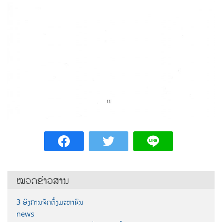
ໝວດຂ່າວສານ
3 ອົງການຈັດຕັ້ງມະຫາຊົນ
news