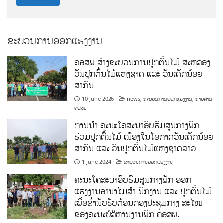
ຂະບວນການອອກແຮງງານ
ຄອສພ ສ້າງຂະບວນການປູກຕົ້ນໄມ້ ສະຫລອງ
ວັນປູກຕົ້ນໄມ້ແຫ່ງຊາດ ແລະ ວັນເດັກນ້ອຍ
ສາກົນ
10 June 2026
news
,
ຂະບວນການອອກແຮງງານ
,
ຂ່າວສານ
ຄອສພ
ການນໍາ ຄະນະໂຄສະນາອົບຮົມສູນກາງພັກ
ຮ່ວມປູກຕົ້ນໄມ້ ເນື່ອງໃນໂອກາດວັນເດັກນ້ອຍ
ສາກົນ ແລະ ວັນປູກຕົ້ນໄມ້ແຫ່ງຊາດລາວ
1 June 2024
ຂະບວນການອອກແຮງງານ
ຄະນະໂຄສະນາອົບຮົມສູນກາງພັກ ອອກ
ແຮງງານອານາໄມສໍາ ນັກງານ ແລະ ປູກຕົ້ນໄມ້
ເພື່ອຂໍ່ານັບຮັບຕ້ອນກອງປະຊຸມກາງ ສະໄໝ
ຂອງຄະນະບໍລິຫານງານພັກ ຄອສພ.