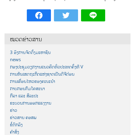
ໝວດຂ່າວສານ
3 ອົງການຈັດຕັ້ງມະຫາຊົນ
news
ກອງປະຊຸມວຽກງານແນວຄິດທົ່ວປະເທດຄັ້ງທີ V
ການຫັນເສດຖະກິດແຫ່ງຊາດເປັນດີຈີຕ໋ອນ
ການເຄື່ອນໄຫວຂອງຄະນະນຳ
ກາບກອນກົມໂຄສະນາ
ກິລາ ແລະ ສິລະປະ
ຂະບວນການອອກແຮງງານ
ຂ່າວ
ຂ່າວສານ ຄອສພ
ຂໍ້ຕົກລົງ
ຄຳສັ່ງ