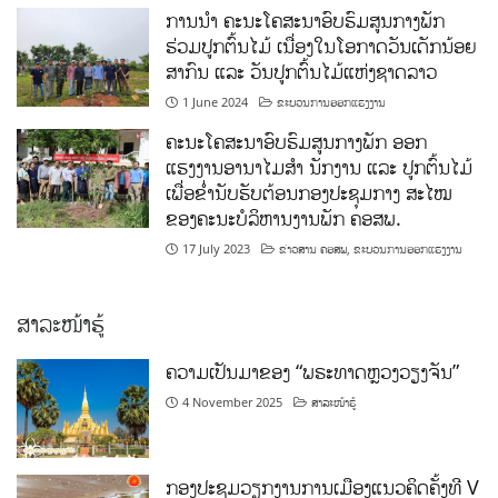
ການນໍາ ຄະນະໂຄສະນາອົບຮົມສູນກາງພັກ
ຮ່ວມປູກຕົ້ນໄມ້ ເນື່ອງໃນໂອກາດວັນເດັກນ້ອຍ
ສາກົນ ແລະ ວັນປູກຕົ້ນໄມ້ແຫ່ງຊາດລາວ
1 June 2024
ຂະບວນການອອກແຮງງານ
ຄະນະໂຄສະນາອົບຮົມສູນກາງພັກ ອອກ
ແຮງງານອານາໄມສໍາ ນັກງານ ແລະ ປູກຕົ້ນໄມ້
ເພື່ອຂໍ່ານັບຮັບຕ້ອນກອງປະຊຸມກາງ ສະໄໝ
ຂອງຄະນະບໍລິຫານງານພັກ ຄອສພ.
17 July 2023
ຂ່າວສານ ຄອສພ
,
ຂະບວນການອອກແຮງງານ
ສາລະໜ້າຮູ້
ຄວາມເປັນມາຂອງ “ພຣະທາດຫຼວງວຽງຈັນ”
4 November 2025
ສາລະໜ້າຮູ້
ກອງປະຊຸມວຽກງານການເມືອງແນວຄິດຄັ້ງທີ V