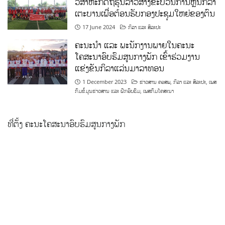
ວິສາຫະກິດຖືຮຸ້ນລາວສ້າງຂະບວນການຫຼີ້ນກິລາ
ເຕະບານເພື່ອຕ້ອນຮັບກອງປະຊຸມໃຫຍ່ຂອງຕົນ
17 June 2024
ກິລາ ແລະ ສິລະປະ
ຄະນະນຳ ແລະ ພະນັກງານພາຍໃນຄະນະ
ໂຄສະນາອົບຮົມສູນກາງພັກ ເຂົ້າຮ່ວມງານ
ແຂ່ງຂັນກິລາແລ່ນມາລາທອນ
1 December 2023
ຂ່າວສານ ຄອສພ
,
ກິລາ ແລະ ສິລະປະ
,
ເພສ
ກົມຂໍ້ມູນຂ່າວສານ ແລະ ຝຶກອົບຮົມ
,
ເພສກົມໂຄສະນາ
ທີ່ຕັ້ງ ຄະນະໂຄສະນາອົບຮົມສູນກາງພັກ