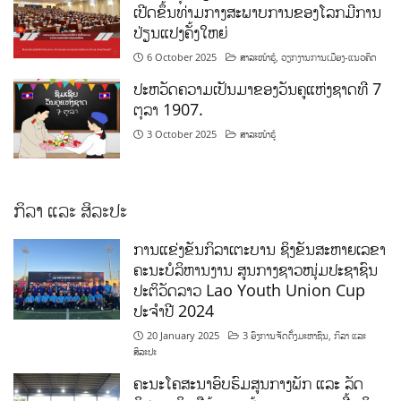
ເປີດຂຶ້ນທ່າມກາງສະພາບການຂອງໂລກມີການ
ປ່ຽນແປງຄັ້ງໃຫຍ່
6 October 2025
ສາລະໜ້າຮູ້
,
ວຽກງານການເມືອງ-ແນວຄິດ
ປະຫວັດຄວາມເປັນມາຂອງວັນຄູແຫ່ງຊາດທີ 7
ຕຸລາ 1907.
3 October 2025
ສາລະໜ້າຮູ້
ກິລາ ແລະ ສິລະປະ
ການແຂ່ງຂັນກິລາເຕະບານ ຊິງຂັນສະຫາຍເລຂາ
ຄະນະບໍລິຫານງານ ສູນກາງຊາວໜຸ່ມປະຊາຊົນ
ປະຕິວັດລາວ Lao Youth Union Cup
ປະຈຳປີ 2024
20 January 2025
3 ອົງການຈັດຕັ້ງມະຫາຊົນ
,
ກິລາ ແລະ
ສິລະປະ
ຄະນະໂຄສະນາອົບຮົມສູນກາງພັກ ແລະ ລັດ