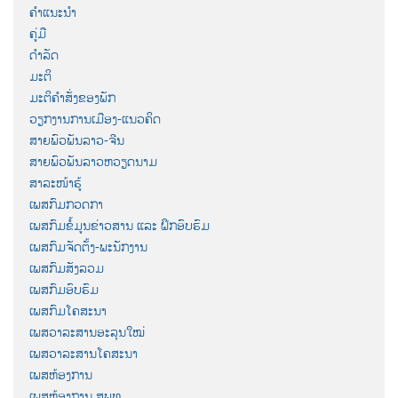
ຄຳແນະນຳ
ຄູ່ມື
ດຳລັດ
ມະຕິ
ມະຕິຄຳສັ່ງຂອງພັກ
ວຽກງານການເມືອງ-ແນວຄິດ
ສາຍພົວພັນລາວ-ຈີນ
ສາຍພົວພັນລາວຫວຽດນາມ
ສາລະໜ້າຮູ້
ເພສກົມກວດກາ
ເພສກົມຂໍ້ມູນຂ່າວສານ ແລະ ຝຶກອົບຮົມ
ເພສກົມຈັດຕັ້ງ-ພະນັກງານ
ເພສກົມສັງລວມ
ເພສກົມອົບຮົມ
ເພສກົມໂຄສະນາ
ເພສວາລະສານອະລຸນໃໝ່
ເພສວາລະສານໂຄສະນາ
ເພສຫ້ອງການ
ເພສຫ້ອງການ ສພທ