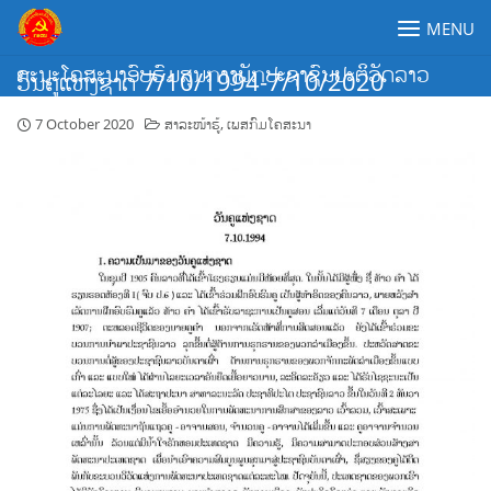
Skip
MENU
to
content
ຄະນະໂຄສະນາອົບຮົມສູນກາງພັກປະຊາຊົນປະຕິວັດລາວ
ວັນຄູແຫ່ງຊາດ 7/10/1994-7/10/2020
7 October 2020
ສາລະໜ້າຮູ້
,
ເພສກົມໂຄສະນາ