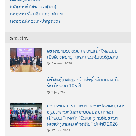
ເອກະສານສຶກສາອົບຮົມ(ໃໝ່)
ເອກະສານເຊື່ອມຊືມ ແລະ ເຜີຍແຜ່
ເອກະສານໂຄສະນາ-ປາຖະກະຖາ
ຂ່າວສານ
ພິທີລົງນາມບົດບັນທຶກຄວາມເຂົ້າໃຈຮ່ວມມື
ເພື່ອພັດທະນາບຸກຄະລາກອນສື່ມວນຊົນລາວ
5 August 2026
ພິທີສະເຫຼີມສະຫຼອງ ວັນສ້າງຕັ້ງພັກກອມມູນິດ
ຈີນ ຄົບຮອບ 105 ປີ
3 July 2026
ທ່ານ ສາຄອນ ພົມມະລາດ ຄະນະປະຈໍາພັກ, ຮອງ
ຫົວໜ້າຄະນະໂຄສະນາອົບຮົມສູນກາງພັກ
ເຂົ້າຮ່ວມກິດຈະກຳ “ວັນແຫ່ງການສົນທະນາ
ລະຫວ່າງອາລະຍະທຳສາກົນ” ປະຈຳປີ 2026
17 June 2026