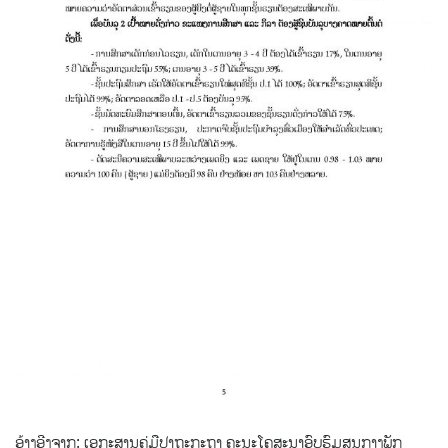
ອ້າງອີງຈາກ: ເອກະສານຄູ່ມືປາຖະກະຖາ ຄະນະໂຄສະນາອົບຮົມສູນກາງພັກ