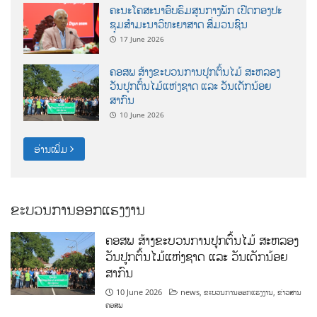
ຄະນະໂຄສະນາອົບຮົມສູນກາງພັກ ເປີດກອງປະ
ຊຸມສຳມະນາວິທະຍາສາດ ສຶ່ມວນຊົນ
17 June 2026
ຄອສພ ສ້າງຂະບວນການປູກຕົ້ນໄມ້ ສະຫລອງ
ວັນປູກຕົ້ນໄມ້ແຫ່ງຊາດ ແລະ ວັນເດັກນ້ອຍ
ສາກົນ
10 June 2026
ອ່ານເພີ່ມ
ຂະບວນການອອກແຮງງານ
ຄອສພ ສ້າງຂະບວນການປູກຕົ້ນໄມ້ ສະຫລອງ
ວັນປູກຕົ້ນໄມ້ແຫ່ງຊາດ ແລະ ວັນເດັກນ້ອຍ
ສາກົນ
10 June 2026
news
,
ຂະບວນການອອກແຮງງານ
,
ຂ່າວສານ
ຄອສພ