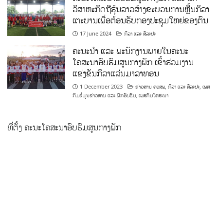
ວິສາຫະກິດຖືຮຸ້ນລາວສ້າງຂະບວນການຫຼີ້ນກິລາ
ເຕະບານເພື່ອຕ້ອນຮັບກອງປະຊຸມໃຫຍ່ຂອງຕົນ
17 June 2024
ກິລາ ແລະ ສິລະປະ
ຄະນະນຳ ແລະ ພະນັກງານພາຍໃນຄະນະ
ໂຄສະນາອົບຮົມສູນກາງພັກ ເຂົ້າຮ່ວມງານ
ແຂ່ງຂັນກິລາແລ່ນມາລາທອນ
1 December 2023
ຂ່າວສານ ຄອສພ
,
ກິລາ ແລະ ສິລະປະ
,
ເພສ
ກົມຂໍ້ມູນຂ່າວສານ ແລະ ຝຶກອົບຮົມ
,
ເພສກົມໂຄສະນາ
ທີ່ຕັ້ງ ຄະນະໂຄສະນາອົບຮົມສູນກາງພັກ