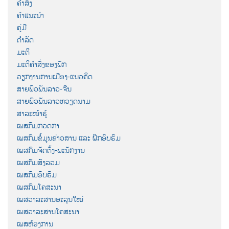
ຄຳສັ່ງ
ຄຳແນະນຳ
ຄູ່ມື
ດຳລັດ
ມະຕິ
ມະຕິຄຳສັ່ງຂອງພັກ
ວຽກງານການເມືອງ-ແນວຄິດ
ສາຍພົວພັນລາວ-ຈີນ
ສາຍພົວພັນລາວຫວຽດນາມ
ສາລະໜ້າຮູ້
ເພສກົມກວດກາ
ເພສກົມຂໍ້ມູນຂ່າວສານ ແລະ ຝຶກອົບຮົມ
ເພສກົມຈັດຕັ້ງ-ພະນັກງານ
ເພສກົມສັງລວມ
ເພສກົມອົບຮົມ
ເພສກົມໂຄສະນາ
ເພສວາລະສານອະລຸນໃໝ່
ເພສວາລະສານໂຄສະນາ
ເພສຫ້ອງການ