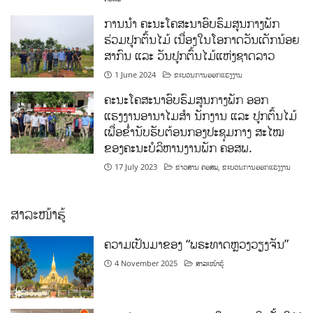
ການນໍາ ຄະນະໂຄສະນາອົບຮົມສູນກາງພັກ
ຮ່ວມປູກຕົ້ນໄມ້ ເນື່ອງໃນໂອກາດວັນເດັກນ້ອຍ
ສາກົນ ແລະ ວັນປູກຕົ້ນໄມ້ແຫ່ງຊາດລາວ
1 June 2024
ຂະບວນການອອກແຮງງານ
ຄະນະໂຄສະນາອົບຮົມສູນກາງພັກ ອອກ
ແຮງງານອານາໄມສໍາ ນັກງານ ແລະ ປູກຕົ້ນໄມ້
ເພື່ອຂໍ່ານັບຮັບຕ້ອນກອງປະຊຸມກາງ ສະໄໝ
ຂອງຄະນະບໍລິຫານງານພັກ ຄອສພ.
17 July 2023
ຂ່າວສານ ຄອສພ
,
ຂະບວນການອອກແຮງງານ
ສາລະໜ້າຮູ້
ຄວາມເປັນມາຂອງ “ພຣະທາດຫຼວງວຽງຈັນ”
4 November 2025
ສາລະໜ້າຮູ້