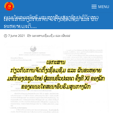
Skip
MENU
to
content
ຄະນະໂຄສະນາອົບຮົມສູນກາງພັກປະຊາຊົນປະຕິວັດລາວ
ເອກະສານກ່ຽວກັບການຈັດຕັ້ງເຊື່ອມຊຶມ ແລະ ຜັນ
ຂະຫຍາຍມະຕິ….
7 June 2021
ເອກະສານເຊື່ອມຊືມ ແລະ ເຜີຍແຜ່