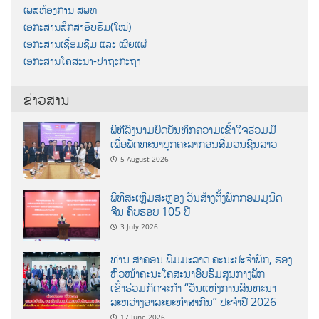
ເພສຫ້ອງການ ສພທ
ເອກະສານສຶກສາອົບຮົມ(ໃໝ່)
ເອກະສານເຊື່ອມຊືມ ແລະ ເຜີຍແຜ່
ເອກະສານໂຄສະນາ-ປາຖະກະຖາ
ຂ່າວສານ
ພິທີລົງນາມບົດບັນທຶກຄວາມເຂົ້າໃຈຮ່ວມມື
ເພື່ອພັດທະນາບຸກຄະລາກອນສື່ມວນຊົນລາວ
5 August 2026
ພິທີສະເຫຼີມສະຫຼອງ ວັນສ້າງຕັ້ງພັກກອມມູນິດ
ຈີນ ຄົບຮອບ 105 ປີ
3 July 2026
ທ່ານ ສາຄອນ ພົມມະລາດ ຄະນະປະຈໍາພັກ, ຮອງ
ຫົວໜ້າຄະນະໂຄສະນາອົບຮົມສູນກາງພັກ
ເຂົ້າຮ່ວມກິດຈະກຳ “ວັນແຫ່ງການສົນທະນາ
ລະຫວ່າງອາລະຍະທຳສາກົນ” ປະຈຳປີ 2026
17 June 2026