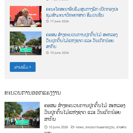
ຄະນະໂຄສະນາອົບຮົມສູນກາງພັກ ເປີດກອງປະ
ຊຸມສຳມະນາວິທະຍາສາດ ສຶ່ມວນຊົນ
17 June 2026
ຄອສພ ສ້າງຂະບວນການປູກຕົ້ນໄມ້ ສະຫລອງ
ວັນປູກຕົ້ນໄມ້ແຫ່ງຊາດ ແລະ ວັນເດັກນ້ອຍ
ສາກົນ
10 June 2026
ອ່ານເພີ່ມ
ຂະບວນການອອກແຮງງານ
ຄອສພ ສ້າງຂະບວນການປູກຕົ້ນໄມ້ ສະຫລອງ
ວັນປູກຕົ້ນໄມ້ແຫ່ງຊາດ ແລະ ວັນເດັກນ້ອຍ
ສາກົນ
10 June 2026
news
,
ຂະບວນການອອກແຮງງານ
,
ຂ່າວສານ
ຄອສພ