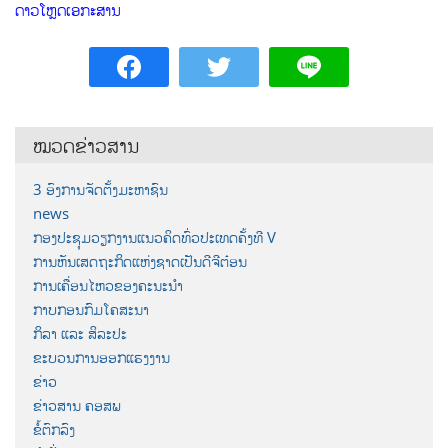
ດາວໂຫຼດເອກະສານ
ໝວດຂ່າວສານ
3 ອົງການຈັດຕັ້ງມະຫາຊົນ
news
ກອງປະຊຸມວຽກງານແນວຄິດທົ່ວປະເທດຄັ້ງທີ V
ການຫັນເສດຖະກິດແຫ່ງຊາດເປັນດີຈີຕ໋ອນ
ການເຄື່ອນໄຫວຂອງຄະນະນຳ
ກາບກອນກົມໂຄສະນາ
ກິລາ ແລະ ສິລະປະ
ຂະບວນການອອກແຮງງານ
ຂ່າວ
ຂ່າວສານ ຄອສພ
ຂໍ້ຕົກລົງ