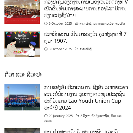
ກອງປະຊຸມວຽກງານການເມືອງແນວຄິດຄັ້ງທີ V
ເປີດຂຶ້ນທ່າມກາງສະພາບການຂອງໂລກມີການ
ປ່ຽນແປງຄັ້ງໃຫຍ່
6 October 2025
ສາລະໜ້າຮູ້
,
ວຽກງານການເມືອງ-ແນວຄິດ
ປະຫວັດຄວາມເປັນມາຂອງວັນຄູແຫ່ງຊາດທີ 7
ຕຸລາ 1907.
3 October 2025
ສາລະໜ້າຮູ້
ກິລາ ແລະ ສິລະປະ
ການແຂ່ງຂັນກິລາເຕະບານ ຊິງຂັນສະຫາຍເລຂາ
ຄະນະບໍລິຫານງານ ສູນກາງຊາວໜຸ່ມປະຊາຊົນ
ປະຕິວັດລາວ Lao Youth Union Cup
ປະຈຳປີ 2024
20 January 2025
3 ອົງການຈັດຕັ້ງມະຫາຊົນ
,
ກິລາ ແລະ
ສິລະປະ
ຄະນະໂຄສະນາອົບຮົມສູນກາງພັກ ແລະ ລັດ