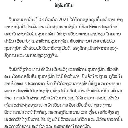
ສັງຄົມນິຍົມ
ໃນຕອນບ່າຍວັນທີ 03 ກໍລະກົດ 2021 ໄດ້ຈັດກອງປະຊຸມຄົ້ນຄວ້າການສ້າງ
ການປະຖົມປັດໄຈເພື່ອກ້າວເດີນສູ່ຈຸດໝາຍສັງຄົມນິຍົມ
ຢູ່ທີ່ຫ້ອງປະຊຸມໃຫຍ່
ຄະນະໂຄສະນາອົບຮົມສູນກາງພັກ ໃຫ້ກຽດເປັນປະທານກອງປະຊຸມ ໂດຍທ່ານ
ຄຳພັນ ເຜີຍຍະວົງ ເລຂາທິການສູນກາງພັກ, ຫົວໜ້າຄະນະໂຄສະນາອົບຮົມ
ສູນກາງພັກ ເຂົ້າຮ່ວມມີ: ບັນດາລັດຖະມົນຕີ, ຮອງລັດຖະມົນຕີຈາກກະຊວງ-
ອົງການ ແລະ ນະຄອນຫຼວງວຽງຈັນ.
ໃນພິທີດັ່ງກ່າວ ທ່ານ ຄຳພັນ ເຜີຍຍະວົງ ເລຂາທິການສູນກາງພັກ, ຫົວໜ້າ
ຄະນະໂຄສະນາອົບຮົມສູນກາງພັກ ໄດ້ມີຄຳເຫັນວ່າ: ບົນຈິດໃຈປ່ຽນແປງໃໝ່ໃນ
ການພັດທະນາປະເທດຊາດ, ພັກເຮົາໄດ້ວາງແນວທາງສືບຕໍ່ສ້າງ ແລະ ຂະຫຍາຍ
ລະບອບປະຊາທິປະໄຕປະຊາຊົນ, ສ້າງປະຖົມປັດໄຈກ້າວຂື້ນສັງຄົມນິຍົມເທື່ອລະ
ກ້າວ. ການປະດິດສ້າງຂອງພັກເຮົາໃນການໝູນໃຊ້ລັດທິມາກ-ເລນິນ ເຂົ້າໃນ
ເງື່ອນໄຂຕົວຈິງຂອງປະເທດເຮົາ ເປັນການເລືອກເຟັ້ນເສັ້ນທາງແຫ່ງການ
ພັດທະນາປະເທດທີ່ຖືກຕ້ອງ, ສອດຄອງກັບສະພາບ ແລະ ເງື່ອນໄຂຕົວຈິງຂອງ
ປະເທດເຮົາທັງເປັນການຫັນປ່ຽນທີ່ມີລັກສະນະປະຕິວັດ ແລະ ມີວິທະຍາສາດນັ້ນ
ສະແດງເຖີງຄວາມສະດຸ້ງໄວ ແລະ ສະຫຼາດສ່ອງໃສ່ຂອງພັກ.