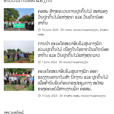
ຄອສພ ສ້າງຂະບວນການປູກຕົ້ນໄມ້ ສະຫລອງ
ວັນປູກຕົ້ນໄມ້ແຫ່ງຊາດ ແລະ ວັນເດັກນ້ອຍ
ສາກົນ
10 June 2026
news
,
ຂະບວນການອອກແຮງງານ
,
ຂ່າວສານ
ຄອສພ
ການນໍາ ຄະນະໂຄສະນາອົບຮົມສູນກາງພັກ
ຮ່ວມປູກຕົ້ນໄມ້ ເນື່ອງໃນໂອກາດວັນເດັກນ້ອຍ
ສາກົນ ແລະ ວັນປູກຕົ້ນໄມ້ແຫ່ງຊາດລາວ
1 June 2024
ຂະບວນການອອກແຮງງານ
ຄະນະໂຄສະນາອົບຮົມສູນກາງພັກ ອອກ
ແຮງງານອານາໄມສໍາ ນັກງານ ແລະ ປູກຕົ້ນໄມ້
ເພື່ອຂໍ່ານັບຮັບຕ້ອນກອງປະຊຸມກາງ ສະໄໝ
ຂອງຄະນະບໍລິຫານງານພັກ ຄອສພ.
17 July 2023
ຂ່າວສານ ຄອສພ
,
ຂະບວນການອອກແຮງງານ
ສາລະໜ້າຮູ້