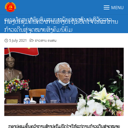
Skip
MENU
to
content
ຄະນະໂຄສະນາອົບຮົມສູນກາງພັກປະຊາຊົນປະຕິວັດລາວ
ກອງປະຊຸມຄົ້ນຄວ້າການສ້າງປະຖົມປັດໄຈໃຫ້ແກ່ການ
ກ້າວເດີນສູ່ຈຸດໝາຍສັງຄົມນິຍົມ
5 July 2021
ຂ່າວສານ ຄອສພ
ກອງປະຊຸມຄົ້ນຄວ້າການສ້າງປະຖົມປັດໄຈໃຫ້ແກ່ການກ້າວເດີນສູ່ຈຸດໝາຍ