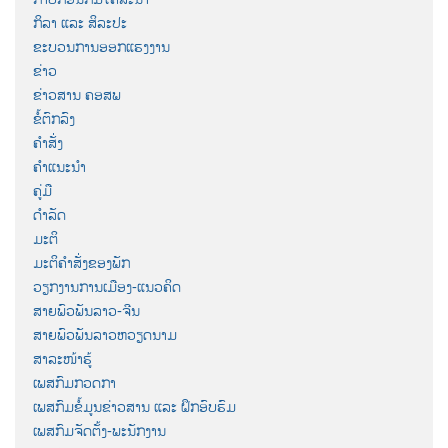
ກິລາ ແລະ ສິລະປະ
ຂະບວນການອອກແຮງງານ
ຂ່າວ
ຂ່າວສານ ຄອສພ
ຂໍ້ຕົກລົງ
ຄຳສັ່ງ
ຄຳແນະນຳ
ຄູ່ມື
ດຳລັດ
ມະຕິ
ມະຕິຄຳສັ່ງຂອງພັກ
ວຽກງານການເມືອງ-ແນວຄິດ
ສາຍພົວພັນລາວ-ຈີນ
ສາຍພົວພັນລາວຫວຽດນາມ
ສາລະໜ້າຮູ້
ເພສກົມກວດກາ
ເພສກົມຂໍ້ມູນຂ່າວສານ ແລະ ຝຶກອົບຮົມ
ເພສກົມຈັດຕັ້ງ-ພະນັກງານ