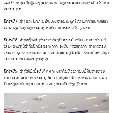
ແລະ ປັນຍາຊົນເປັນຫຼັກແຫຼ່ງແມ່ນຄວາມຕ້ອງການ ແລະ ຄວາມຈຳເປັນໃນການ
ອອກແຮງງານ.
ປັດໄຈທີ7:
ສ້າງ ແລະ ພັດທະນາຊັບພະຍາກອນມະນຸດໃຫ້ສາມາດຕອບສະໜອງ
ຄວາມຮຽກຮ້ອງຕ້ອງການຂອງການພັດທະນາປະເທດໃນທຸກດ້ານ
ປັດໄຈທີ8:
ສ້າງເຫງົ້າພະລັງດ້ານການປ້ອງກັນຊາດ-ປ້ອງກັນຄວາມສະຫງົບໃຫ້
ເຂັ້ມແຂງພຽງພໍສຳລັບປົກປ້ອງເອກະລາດ, ອະທິປະໄຕແຫ່ງຊາດ, ສາມາດຕອບ
ຕ້ານການຮຸກຮານຈາກພາຍນອກ ແລະ ອິດທິກຳລັງປໍລະປັກ, ຮັບປະກັນສັນຕິສຸກ
ແລະ ຄວາມປອດໄພຂອງປະຊາຊົນ.
ປັດໄຈທີ9:
ສ້າງໃຫ້ມີເນື້ອທີ່ຢູ່ໃກ້ ແລະ ຢູ່ໄກໃນທົ່ວໂລກນັບມື້ນັບຫຼາຍດ້ວຍ
ການດຳເນີນນະໂຍບາຍການຕ່າງປະເທດທີ່ສ້າງສັນເປັນເຈົ້າການ, ພົວພັນຮ່ວມມື
ກັບນາໆຊາດດ້ວຍຫຼາຍຮູບການ ແລະ ຫຼາຍລະດັບຢ່າງມີຫຼັກການ.