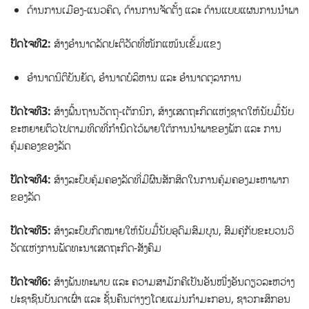
ດ້ານການເມືອງ-ແນວຄິດ, ດ້ານການຈັດຕັ້ງ ແລະ ດ້ານແບບແຜນການນຳພາ
ປັດໄຈທີ2:
ສ້າງອຳນາດລັດປະຕິວັດທີ່ໜັກແໜ້ນເຂັ້ມແຂງ
ອຳນາດນິຕິບັນຍັດ, ອຳນາດບໍລິຫານ ແລະ ອຳນາດຕຸລາການ
ປັດໄຈທີ3:
ສ້າງພື້ນຖານວັດຖຸ-ເຕັກນິກ, ສ້າງເສດຖະກິດແຫ່ງຊາດໃຫ້ນັບມື້ນັບ
ຂະຫຍາຍຕົວໄປຕາມທິດທີ່ກຳນົດໄວ້ພາຍໃຕ້ການນຳພາຂອງພັກ ແລະ ການ
ຄຸ້ມຄອງຂອງລັດ
ປັດໄຈທີ4:
ສ້າງລະບົບຄຸ້ມຄອງລັດທີ່ມີຜົນສັກສິດໃນການຄຸ້ມຄອງມະຫາພາກ
ຂອງລັດ
ປັດໄຈທີ5:
ສ້າງລະບົບກົດໝາຍໃຫ້ນັບມື້ນັບອຸດົມສົມບູນ, ສົມຄູ່ກັບຂະບວນວິ
ວັດແຫ່ງການພັດທະນາເສດຖະກິດ-ສັງຄົມ
ປັດໄຈທີ6:
ສ້າງພັນທະພາບ ແລະ ຄວາມສາມັກຄີເປັນອັນໜື່ງອັນດຽວລະຫວ່າງ
ປະຊາຊົນບັນດາເຜົ່າ ແລະ ຊັ້ນຄົນຕ່າງໆໂດຍແມ່ນກຳມະກອນ, ຊາວກະສິກອນ