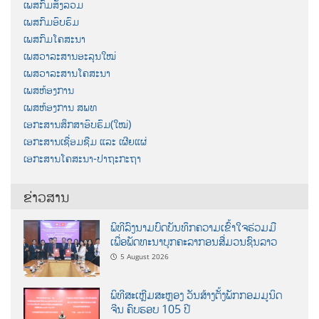
ເພສກົມສັງລວມ
ເພສກົມອົບຮົມ
ເພສກົມໂຄສະນາ
ເພສວາລະສານອະລຸນໃໝ່
ເພສວາລະສານໂຄສະນາ
ເພສຫ້ອງການ
ເພສຫ້ອງການ ສພທ
ເອກະສານສຶກສາອົບຮົມ(ໃໝ່)
ເອກະສານເຊື່ອມຊືມ ແລະ ເຜີຍແຜ່
ເອກະສານໂຄສະນາ-ປາຖະກະຖາ
ຂ່າວສານ
ພິທີລົງນາມບົດບັນທຶກຄວາມເຂົ້າໃຈຮ່ວມມື
ເພື່ອພັດທະນາບຸກຄະລາກອນສື່ມວນຊົນລາວ
5 August 2026
ພິທີສະເຫຼີມສະຫຼອງ ວັນສ້າງຕັ້ງພັກກອມມູນິດ
ຈີນ ຄົບຮອບ 105 ປີ