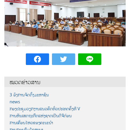
ໝວດຂ່າວສານ
3 ອົງການຈັດຕັ້ງມະຫາຊົນ
news
ກອງປະຊຸມວຽກງານແນວຄິດທົ່ວປະເທດຄັ້ງທີ V
ການຫັນເສດຖະກິດແຫ່ງຊາດເປັນດີຈີຕ໋ອນ
ການເຄື່ອນໄຫວຂອງຄະນະນຳ
ກາບກອນກົມໂຄສະນາ