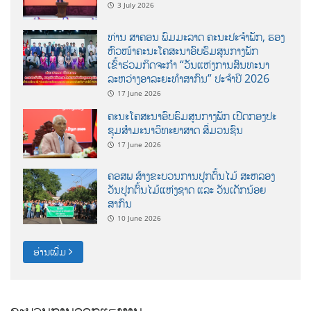
3 July 2026
ທ່ານ ສາຄອນ ພົມມະລາດ ຄະນະປະຈໍາພັກ, ຮອງ
ຫົວໜ້າຄະນະໂຄສະນາອົບຮົມສູນກາງພັກ
ເຂົ້າຮ່ວມກິດຈະກຳ “ວັນແຫ່ງການສົນທະນາ
ລະຫວ່າງອາລະຍະທຳສາກົນ” ປະຈຳປີ 2026
17 June 2026
ຄະນະໂຄສະນາອົບຮົມສູນກາງພັກ ເປີດກອງປະ
ຊຸມສຳມະນາວິທະຍາສາດ ສຶ່ມວນຊົນ
17 June 2026
ຄອສພ ສ້າງຂະບວນການປູກຕົ້ນໄມ້ ສະຫລອງ
ວັນປູກຕົ້ນໄມ້ແຫ່ງຊາດ ແລະ ວັນເດັກນ້ອຍ
ສາກົນ
10 June 2026
ອ່ານເພີ່ມ
ຂະບວນການອອກແຮງງານ