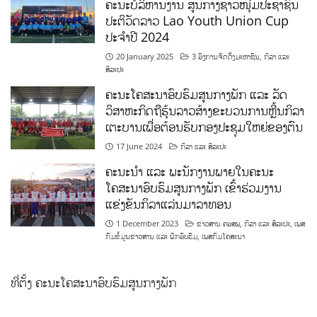
ຄະນະບໍລິຫານງານ ສູນກາງຊາວໜຸ່ມປະຊາຊົນ
ປະຕິວັດລາວ Lao Youth Union Cup
ປະຈຳປີ 2024
20 January 2025
3 ອົງການຈັດຕັ້ງມະຫາຊົນ
,
ກິລາ ແລະ
ສິລະປະ
ຄະນະໂຄສະນາອົບຮົມສູນກາງພັກ ແລະ ລັດ
ວິສາຫະກິດຖືຮຸ້ນລາວສ້າງຂະບວນການຫຼີ້ນກິລາ
ເຕະບານເພື່ອຕ້ອນຮັບກອງປະຊຸມໃຫຍ່ຂອງຕົນ
17 June 2024
ກິລາ ແລະ ສິລະປະ
ຄະນະນຳ ແລະ ພະນັກງານພາຍໃນຄະນະ
ໂຄສະນາອົບຮົມສູນກາງພັກ ເຂົ້າຮ່ວມງານ
ແຂ່ງຂັນກິລາແລ່ນມາລາທອນ
1 December 2023
ຂ່າວສານ ຄອສພ
,
ກິລາ ແລະ ສິລະປະ
,
ເພສ
ກົມຂໍ້ມູນຂ່າວສານ ແລະ ຝຶກອົບຮົມ
,
ເພສກົມໂຄສະນາ
ທີ່ຕັ້ງ ຄະນະໂຄສະນາອົບຮົມສູນກາງພັກ