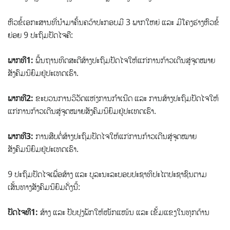
ຫົວຂໍ້ເອກະສານທີ່ນຳມາຄົ້ນຄວ້າປະກອບມີ 3 ພາກໃຫຍ່ ແລະ ມີໂຄງຮ່າງຫົວຂໍ້
ຍ່ອຍ 9 ປະຖົມປັດໄຈຄື:
ພາກທີ1:
ພື້ນຖານທິດສະດີສ້າງປະຖົມປັດໄຈໃຫ້ແກ່ການກ້າວເດີນສູ່ຈຸດໝາຍ
ສັງຄົມນິຍົມຢູ່ປະເທດເຮົາ.
ພາກທີ2:
ຂະບວນການວິວັດແຫ່ງການກຳເນີດ ແລະ ການສ້າງປະຖົມປັດໄຈໃຫ້
ແກ່ການກ້າວເດີນສູ່ຈຸດໝາຍສັງຄົມນິຍົມຢູ່ປະເທດເຮົາ.
ພາກທີ3:
ການສືບຕໍ່ສ້າງປະຖົມປັດໄຈໃຫ້ແກ່ການກ້າວເດີນສູ່ຈຸດໝາຍ
ສັງຄົມນິຍົມຢູ່ປະເທດເຮົາ.
9 ປະຖົມປັດໄຈເພື່ອສ້າງ ແລະ ບູລະນະລະບອບປະຊາທິປະໄຕປະຊາຊົນຕາມ
ເສັ້ນທາງສັງຄົມນິຍົມດັ່ງນີ້:
ປັດໄຈທີ1:
ສ້າງ ແລະ ປັບປຸງພັກໃຫ້ໜັກແໜ້ນ ແລະ ເຂັ້ມແຂງໃນທຸກດ້ານ