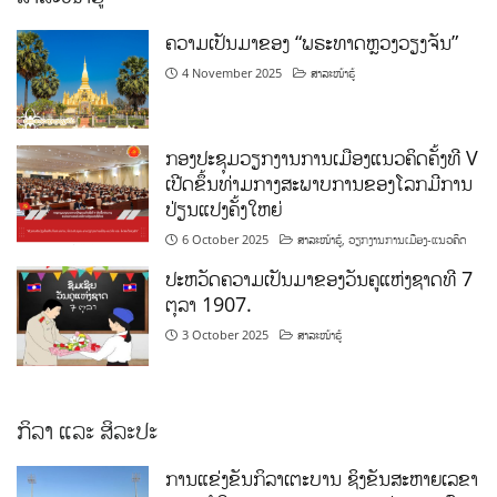
ຄວາມເປັນມາຂອງ “ພຣະທາດຫຼວງວຽງຈັນ”
4 November 2025
ສາລະໜ້າຮູ້
ກອງປະຊຸມວຽກງານການເມືອງແນວຄິດຄັ້ງທີ V
ເປີດຂຶ້ນທ່າມກາງສະພາບການຂອງໂລກມີການ
ປ່ຽນແປງຄັ້ງໃຫຍ່
6 October 2025
ສາລະໜ້າຮູ້
,
ວຽກງານການເມືອງ-ແນວຄິດ
ປະຫວັດຄວາມເປັນມາຂອງວັນຄູແຫ່ງຊາດທີ 7
ຕຸລາ 1907.
3 October 2025
ສາລະໜ້າຮູ້
ກິລາ ແລະ ສິລະປະ
ການແຂ່ງຂັນກິລາເຕະບານ ຊິງຂັນສະຫາຍເລຂາ