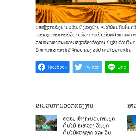
ພາຍຫຼັງການລົງນາມແລ້ວ, ທັງສອງຝ່າຍ ຈະໄດ້ພ້ອມກັນຄົ້ນຄວ
ຕອນວຽກງານການບໍລິຫານຫ້ອງການເປັນທັນສະໄໝ ແລະ ການນໍາ
ຕອບສະໜອງຕາມຄວາມຮຽກຮ້ອງຕ້ອງການຢ່າງຮີບດ່ວນໃນການ
ພັດທະນາເສດຖະກິດດິຈິຕອນ ຂອງ ສປປ ລາວໃນອະນາຄົດ.
Facebook
Twitter
Line
ຂະບວນການອອກແຮງງານ
ສາລ
ຄອສພ ສ້າງຂະບວນການປູກ
ຕົ້ນໄມ້ ສະຫລອງ ວັນປູກ
ຕົ້ນໄມ້ແຫ່ງຊາດ ແລະ ວັນ