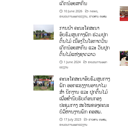
ເດັກນ້ອຍສາກົນ
10 June 2026
news
,
ຂະບວນການອອກແຮງງານ
,
ຂ່າວສານ ຄອສພ
ການນໍາ ຄະນະໂຄສະນາ
ອົບຮົມສູນກາງພັກ ຮ່ວມປູກ
ຕົ້ນໄມ້ ເນື່ອງໃນໂອກາດວັນ
ເດັກນ້ອຍສາກົນ ແລະ ວັນປູກ
ຕົ້ນໄມ້ແຫ່ງຊາດລາວ
1 June 2024
ຂະບວນການອອກ
ແຮງງານ
ຄະນະໂຄສະນາອົບຮົມສູນກາງ
ພັກ ອອກແຮງງານອານາໄມ
ສໍາ ນັກງານ ແລະ ປູກຕົ້ນໄມ້
ເພື່ອຂໍ່ານັບຮັບຕ້ອນກອງ
ປະຊຸມກາງ ສະໄໝຂອງຄະນະ
ບໍລິຫານງານພັກ ຄອສພ.
17 July 2023
ຂ່າວສານ ຄອສພ
,
ຂະບວນການອອກແຮງງານ