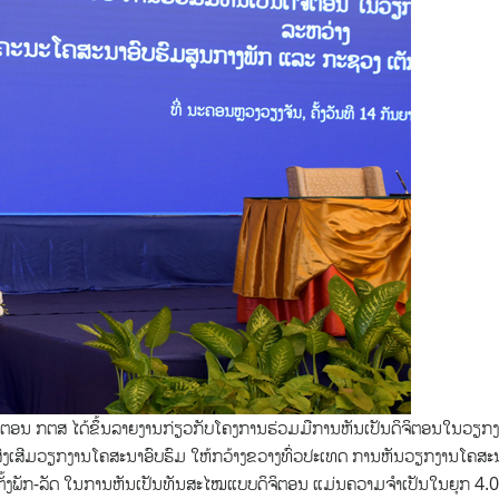
ດິຈິຕອນ ກຕສ ໄດ້ຂຶ້ນລາຍງານກ່ຽວກັບໂຄງການຮ່ວມມືການຫັນເປັນດິຈິຕອນໃນວຽກ
 ສົ່ງເສີມວຽກງານໂຄສະນາອົບຮົມ ໃຫ້ກວ້າງຂວາງທົ່ວປະເທດ ການຫັນວຽກງານໂຄສະ
ັດຕັ້ງພັກ-ລັດ ໃນການຫັນເປັນທັນສະໄໝແບບດິຈິຕອນ ແມ່ນຄວາມຈຳເປັນໃນຍຸກ 4.0