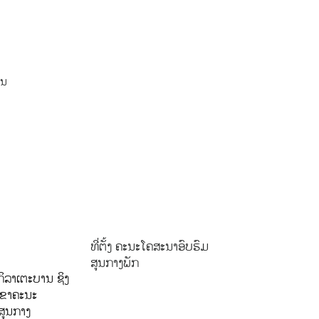
ານ
ທີ່ຕັ້ງ ຄະນະໂຄສະນາອົບຮົມ
ສູນກາງພັກ
ິລາເຕະບານ ຊິງ
ລຂາຄະນະ
ສູນກາງ