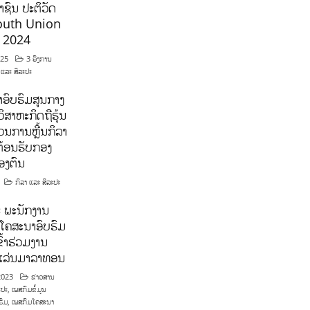
ຊົນ ປະຕິວັດ
outh Union
ີ 2024
025
3 ອົງການ
 ແລະ ສິລະປະ
ອົບຮົມສູນກາງ
ິສາຫະກິດຖືຮຸ້ນ
ນການຫຼີ້ນກິລາ
ຕ້ອນຮັບກອງ
ອງຕົນ
ກິລາ ແລະ ສິລະປະ
 ພະນັກງານ
ໂຄສະນາອົບຮົມ
ົ້າຮ່ວມງານ
າແລ່ນມາລາທອນ
2023
ຂ່າວສານ
ະປະ
,
ເພສກົມຂໍ້ມູນ
ຮົມ
,
ເພສກົມໂຄສະນາ