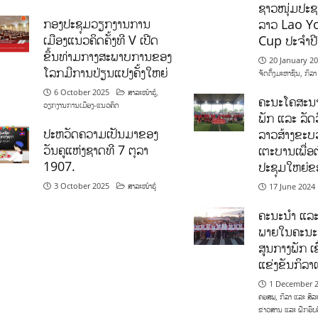
ຊາວໜຸ່ມປະຊາ
ກອງປະຊຸມວຽກງານການ
ລາວ Lao Y
ເມືອງແນວຄິດຄັ້ງທີ V ເປີດ
Cup ປະຈຳປ
ຂຶ້ນທ່າມກາງສະພາບການຂອງ
20 January 2
ໂລກມີການປ່ຽນແປງຄັ້ງໃຫຍ່
ຈັດຕັ້ງມະຫາຊົນ
,
ກິລາ
6 October 2025
ສາລະໜ້າຮູ້
,
ຄະນະໂຄສະນາ
ວຽກງານການເມືອງ-ແນວຄິດ
ພັກ ແລະ ລັດວ
ປະຫວັດຄວາມເປັນມາຂອງ
ລາວສ້າງຂະບວ
ວັນຄູແຫ່ງຊາດທີ 7 ຕຸລາ
ເຕະບານເພື່ອ
1907.
ປະຊຸມໃຫຍ່ຂ
3 October 2025
ສາລະໜ້າຮູ້
17 June 2024
ຄະນະນຳ ແລະ
ພາຍໃນຄະນະ
ສູນກາງພັກ ເຂ
ແຂ່ງຂັນກິລ
1 December 
ຄອສພ
,
ກິລາ ແລະ ສິລ
ຂ່າວສານ ແລະ ຝຶກອົບ