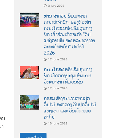
3 July 2026
ທ່ານ ສາຄອນ ພົມມະລາດ
ຄະນະປະຈໍາພັກ, ຮອງຫົວໜ້າ
ຄະນະໂຄສະນາອົບຮົມສູນກາງ
ພັກ ເຂົ້າຮ່ວມກິດຈະກຳ “ວັນ
ແຫ່ງການສົນທະນາລະຫວ່າງອາ
ລະຍະທຳສາກົນ” ປະຈຳປີ
2026
17 June 2026
ຄະນະໂຄສະນາອົບຮົມສູນກາງ
ພັກ ເປີດກອງປະຊຸມສຳມະນາ
ວິທະຍາສາດ ສຶ່ມວນຊົນ
17 June 2026
ຄອສພ ສ້າງຂະບວນການປູກ
ຕົ້ນໄມ້ ສະຫລອງ ວັນປູກຕົ້ນໄມ້
ແຫ່ງຊາດ ແລະ ວັນເດັກນ້ອຍ
ສາກົນ
ງານ
10 June 2026
ນາ
ອ່ານເພີ່ມ