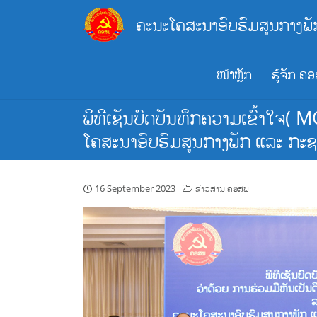
Skip
ຄະນະໂຄສະນາອົບຮົມສູນກາງພັ
to
content
ໜ້າຫຼັກ
ຮູ້ຈັກ ຄ
ພິທີເຊັນບົດບັນທຶກຄວາມເຂົ້າໃຈ(
ໂຄສະນາອົບຮົມສູນກາງພັກ ແລະ ກະຊ
16 September 2023
ຂ່າວສານ ຄອສພ