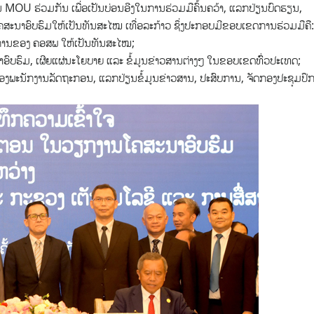
ູງເຊັນ MOU ຮ່ວມກັນ ເພື່ອເປັນບ່ອນອີງໃນການຮ່ວມມືຄົ້ນຄວ້າ, ແລກປ່ຽນບົດຮຽນ,
ຄສະນາອົບຮົມໃຫ້ເປັນທັນສະໄໝ ເທື່ອລະກ້າວ ຊຶ່ງປະກອບມີຂອບເຂດການຮ່ວມມືຄື:
ງການຂອງ ຄອສພ ໃຫ້ເປັນທັນສະໄໝ;
ນາອົບຮົມ, ເຜີຍແຜ່ນະໂຍບາຍ ແລະ ຂໍ້ມູນຂ່າວສານຕ່າງໆ ໃນຂອບເຂດທົົ່ວປະເທດ;
ຂອງພະນັກງານລັດຖະກອນ, ແລກປ່ຽນຂໍ້ມູນຂ່າວສານ, ປະສົບການ, ຈັດກອງປະຊຸມປຶ