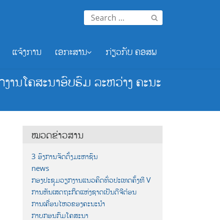
Search
for:
ແຈ້ງການ
ເອກະສານ
ກ່ຽວກັບ ຄອສພ
ຽກງານໂຄສະນາອົບຮົມ ລະຫວ່າງ ຄະນະ
ໝວດຂ່າວສານ
3 ອົງການຈັດຕັ້ງມະຫາຊົນ
news
ກອງປະຊຸມວຽກງານແນວຄິດທົ່ວປະເທດຄັ້ງທີ V
ການຫັນເສດຖະກິດແຫ່ງຊາດເປັນດີຈີຕ໋ອນ
ການເຄື່ອນໄຫວຂອງຄະນະນຳ
ກາບກອນກົມໂຄສະນາ