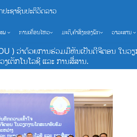
ກປະຊາຊົນປະຕິວັດລາວ
ອສພ
ການເຄື່ອນໄຫວ
ມະຕິ,ຄຳສັ່ງຂອງພັກ
ວາລະສານ
 MOU ) ວ່າດ້ວຍການຮ່ວມມືຫັນເປັນດີຈີຕອນ ໃນວ
ວງເຕັກໂນໂລຊີ ແລະ ການສື່ສານ.