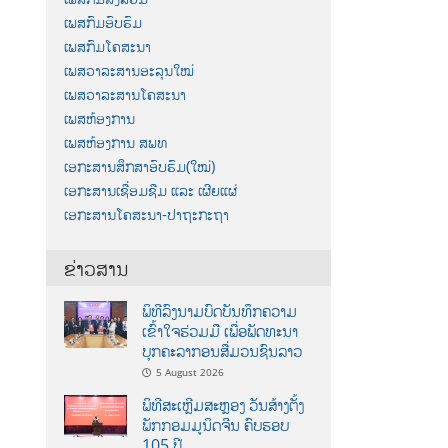
ເພສກົມອົບຮົມ
ເພສກົມໂຄສະນາ
ເພສວາລະສານອະລຸນໃໝ່
ເພສວາລະສານໂຄສະນາ
ເພສຫ້ອງການ
ເພສຫ້ອງການ ສພທ
ເອກະສານສຶກສາອົບຮົມ(ໃໝ່)
ເອກະສານເຊື່ອມຊືມ ແລະ ເຜີຍແຜ່
ເອກະສານໂຄສະນາ-ປາຖະກະຖາ
ຂ່າວສານ
ພິທີລົງນາມບົດບັນທຶກຄວາມ
ເຂົ້າໃຈຮ່ວມມື ເພື່ອພັດທະນາ
ບຸກຄະລາກອນສື່ມວນຊົນລາວ
5 August 2026
ພິທີສະເຫຼີມສະຫຼອງ ວັນສ້າງຕັ້ງ
ພັກກອມມູນິດຈີນ ຄົບຮອບ
105 ປີ