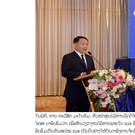
ໃນພິທີ, ທ່ານ ທະວີສັກ ມະໂນທັມ, ຫົວໜ້າສູນບໍລິຫານລັດ
ໂຄສະ ນາອົບຮົມວ່າ: ເພື່ອຫັນວຽກງານບໍລິຫານພາຍໃນ ແລະ
ອົບຮົມເປັນທັນສະໄໝ ແລະ ເປັນຕົວຢ່າງໃຫ້ບັນດາອົງການຈ