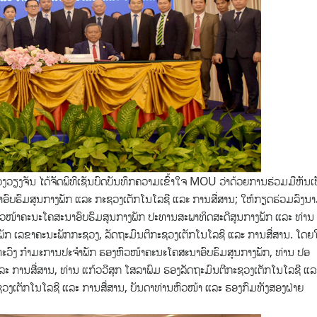
ວຽງຈັນ ໄດ້ຈັດພິທີເຊັນບົດບັນທຶກຄວາມເຂົ້າໃຈ MOU ວ່າດ້ວຍການຮ່ວມມືຫັນເ
ອົບຮົມສູນກາງພັກ ແລະ ກະຊວງເຕັກໂນໂລຊີ ແລະ ການສື່ສານ; ໃຫ້ກຽດຮ່ວມລົງນ
ັກ ຫົວໜ້າຄະນະໂຄສະນາອົບຮົມສູນກາງພັກ ປະທານສະພາທິດສະດີສູນກາງພັກ ແລະ ທ່ານ
ງພັກ ເລຂາຄະນະພັກກະຊວງ, ລັດຖະມົນຕີກະຊວງເຕັກໂນໂລຊີ ແລະ ການສື່ສານ. ໂດຍ
ທະວົງ ກໍາມະການປະຈໍາພັກ ຮອງຫົວໜ້າຄະນະໂຄສະນາອົບຮົມສູນກາງພັກ, ທ່ານ ປອ
ລະ ການສື່ສານ, ທ່ານ ແກ້ວວີສຸກ ໂສລາພົມ ຮອງລັດຖະມົນຕີກະຊວງເຕັກໂນໂລຊີ ແລ
ຊວງເຕັກໂນໂລຊີ ແລະ ການສື່ສານ, ບັນດາທ່ານຫົວໜ້າ ແລະ ຮອງກົມທັງສອງຝ່າຍ