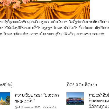
້າແຕ່ງຕັັ້ງຄະນະຮັບຜິດຊອບເຮັດວຽກຮ່ວມກັນໃນການຈັດຕັ້ງປະຕິບັດການຫັນເປັນດິຈິ
ໃຊ້ເຄື່ອງມືດິຈິຕອນ ເຂົ້າໃນວຽກງານໂຄສະນາອົບຮົມໃນທົົ່ວປະເທດ. ທັງເປັນກ
ໂຄສະນາເຜີຍແຜ່ແນວທາງນະໂຍບາຍຂອງພັກ, ວິໄສທັດ, ຍຸດທະສາດ ແລະ ແຜນ
ະໜ້າຮູ້
ກິລາ ແລະ ສິລະປະ
ຄວາມເປັນມາຂອງ “ພຣະທາດ
ການແຂ່ງຂັນກ
ຫຼວງວຽງຈັນ”
ຂັນສະຫາຍເ
ບໍລິຫານງານ 
4 November 2025
ສາລະໜ້າຮູ້