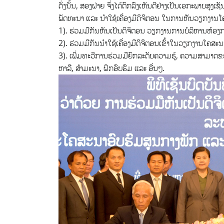
ດັ່ງນັ້ນ, ສອງຝ່າຍ ຈຶ່ງໄດ້ຕົກລົງເຫັນດີຢ່າງເປັນເອກະພາບສ
ພັດທະນາ ແລະ ນໍາໃຊ້ເຄື່ອງມືດິຈິຕອນ ໃນການຫັນວຽກງານໂ
1). ຮ່ວມມືກັນຫັນເປັນດິຈິຕອນ ວຽກງານການບໍລິຫານຫ້ອ
2). ຮ່ວມມືກັນນໍາໃຊ້ເຄື່ອງມືດິຈິຕອນເຂົ້າໃນວຽກງານໂຄສະ
3). ເພີ່ມທະວີການຮ່ວມມືຍົກລະດັບຄວາມຮູ້, ຄວາມສາມາດ
ຫາລື, ສໍາມະນາ, ຝຶກອົບຮົມ ແລະ ອື່ນໆ.