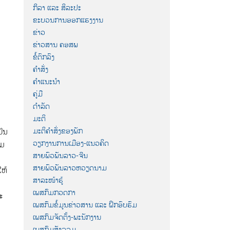
ກິລາ ແລະ ສິລະປະ
ຂະບວນການອອກແຮງງານ
ຂ່າວ
ຂ່າວສານ ຄອສພ
ຂໍ້ຕົກລົງ
ຄຳສັ່ງ
ຄຳແນະນຳ
ຄູ່ມື
ດຳລັດ
ມະຕິ
ມະຕິຄຳສັ່ງຂອງພັກ
ປັນ
ວຽກງານການເມືອງ-ແນວຄິດ
າມ
ສາຍພົວພັນລາວ-ຈີນ
ສາຍພົວພັນລາວຫວຽດນາມ
ໃຫ້
ສາລະໜ້າຮູ້
ເພສກົມກວດກາ
ະ
ເພສກົມຂໍ້ມູນຂ່າວສານ ແລະ ຝຶກອົບຮົມ
ເພສກົມຈັດຕັ້ງ-ພະນັກງານ
ເພສກົມສັງລວມ