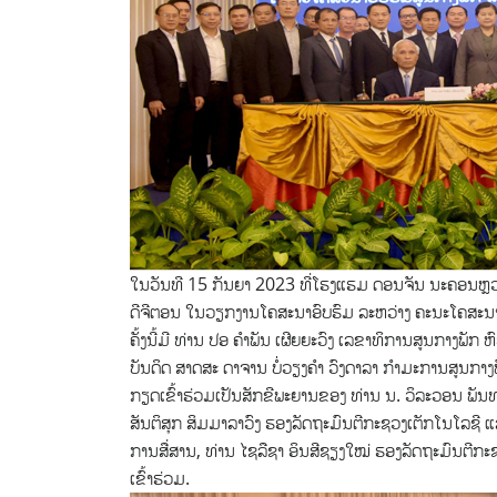
ໃນວັນທີ 15 ກັນຍາ 2023 ທີ່ໂຮງແຮມ ດອນຈັນ ນະຄອນຫຼວງ
ດີຈີຕອນ ໃນວຽກງານໂຄສະນາອົບຮົມ ລະຫວ່າງ ຄະນະໂຄສະນາ
ຄັ້ງນີ້ມີ ທ່ານ ປອ ຄໍາພັນ ເຜີຍຍະວົງ ເລຂາທິການສູນກາງພ
ບັນດິດ ສາດສະ ດາຈານ ບໍ່ວຽງຄໍາ ວົງດາລາ ກໍາມະການສູນກາ
ກຽດເຂົ້າຮ່ວມເປັນສັກຂີພະຍານຂອງ ທ່ານ ນ. ວິລະວອນ ພັນ
ສັນຕິສຸກ ສິມມາລາວົງ ຮອງລັດຖະມົນຕີກະຊວງເຕັກໂນໂລຊີ ແ
ການສື່ສານ, ທ່ານ ໄຊລືຊາ ອິນສີຊຽງໃໝ່ ຮອງລັດຖະມົນຕີກະ
ເຂົ້າຮ່ວມ.