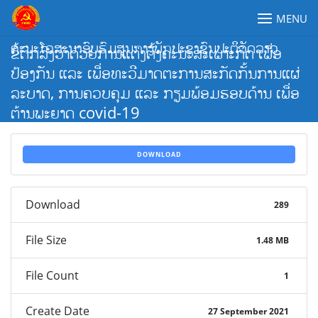
Skip
MENU
to
content
ຄະນະໂຄສະນາອົບຮົມສູນກາງພັກປະຊາຊົນປະຕິວັດລາວ
ຂໍ້ຕົກລົງວ່າດ້ວຍການແຕ່ງຕັ້ງຄະນະສະເພາະກິດ ເພື່ອ
ປ້ອງກັນ ແລະ ເພື່ອທະວີມາດຕະການສະກັດກັ້ນການແຜ່
ລະບາດ, ການຄວບຄຸມ ແລະ ກຽມພ້ອມຮອບດ້ານ ເພື່ອ
ຕ້ານພະຍາດ covid-19
DOWNLOAD
Download
289
File Size
1.48 MB
File Count
1
Create Date
27 September 2021