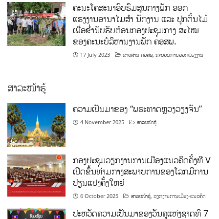
ຄະນະໂຄສະນາອົບຮົມສູນກາງພັກ ອອກ
ແຮງງານອານາໄມສໍາ ນັກງານ ແລະ ປູກຕົ້ນໄມ້
ເພື່ອຂໍ່ານັບຮັບຕ້ອນກອງປະຊຸມກາງ ສະໄໝ
ຂອງຄະນະບໍລິຫານງານພັກ ຄອສພ.
17 July 2023
ຂ່າວສານ ຄອສພ
,
ຂະບວນການອອກແຮງງານ
ສາລະໜ້າຮູ້
ຄວາມເປັນມາຂອງ “ພຣະທາດຫຼວງວຽງຈັນ”
4 November 2025
ສາລະໜ້າຮູ້
ກອງປະຊຸມວຽກງານການເມືອງແນວຄິດຄັ້ງທີ V
ເປີດຂຶ້ນທ່າມກາງສະພາບການຂອງໂລກມີການ
ປ່ຽນແປງຄັ້ງໃຫຍ່
6 October 2025
ສາລະໜ້າຮູ້
,
ວຽກງານການເມືອງ-ແນວຄິດ
ປະຫວັດຄວາມເປັນມາຂອງວັນຄູແຫ່ງຊາດທີ 7