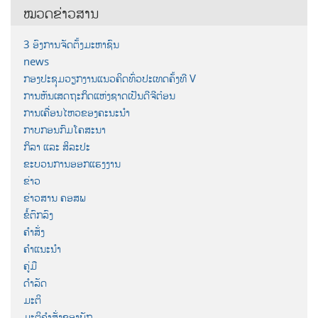
ໝວດຂ່າວສານ
3 ອົງການຈັດຕັ້ງມະຫາຊົນ
news
ກອງປະຊຸມວຽກງານແນວຄິດທົ່ວປະເທດຄັ້ງທີ V
ການຫັນເສດຖະກິດແຫ່ງຊາດເປັນດີຈີຕ໋ອນ
ການເຄື່ອນໄຫວຂອງຄະນະນຳ
ກາບກອນກົມໂຄສະນາ
ກິລາ ແລະ ສິລະປະ
ຂະບວນການອອກແຮງງານ
ຂ່າວ
ຂ່າວສານ ຄອສພ
ຂໍ້ຕົກລົງ
ຄຳສັ່ງ
ຄຳແນະນຳ
ຄູ່ມື
ດຳລັດ
ມະຕິ
ມະຕິຄຳສັ່ງຂອງພັກ