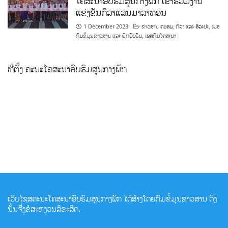
ໂຄສະນາອົບຮົມສູນກາງພັກ ເຂົ້າຮ່ວມງານ
ແຂ່ງຂັນກິລາແລ່ນມາລາທອນ
1 December 2023
ຂ່າວສານ ຄອສພ
,
ກິລາ ແລະ ສິລະປະ
,
ເພສ
ກົມຂໍ້ມູນຂ່າວສານ ແລະ ຝຶກອົບຮົມ
,
ເພສກົມໂຄສະນາ
ທີ່ຕັ້ງ ຄະນະໂຄສະນາອົບຮົມສູນກາງພັກ
ເວັບໄຊສຄະນະໂຄສະນາອົບຮົມສູນກາງພັກ ໄດ້ສ້າງໂດຍກົມຂໍ້ມູນຂ່າວສານ ດັ່ງ
ນັ້ນຈື່ງຂໍສະຫງວນລິຂະສິດ.