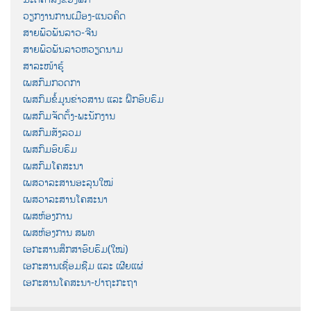
ວຽກງານການເມືອງ-ແນວຄິດ
ສາຍພົວພັນລາວ-ຈີນ
ສາຍພົວພັນລາວຫວຽດນາມ
ສາລະໜ້າຮູ້
ເພສກົມກວດກາ
ເພສກົມຂໍ້ມູນຂ່າວສານ ແລະ ຝຶກອົບຮົມ
ເພສກົມຈັດຕັ້ງ-ພະນັກງານ
ເພສກົມສັງລວມ
ເພສກົມອົບຮົມ
ເພສກົມໂຄສະນາ
ເພສວາລະສານອະລຸນໃໝ່
ເພສວາລະສານໂຄສະນາ
ເພສຫ້ອງການ
ເພສຫ້ອງການ ສພທ
ເອກະສານສຶກສາອົບຮົມ(ໃໝ່)
ເອກະສານເຊື່ອມຊືມ ແລະ ເຜີຍແຜ່
ເອກະສານໂຄສະນາ-ປາຖະກະຖາ