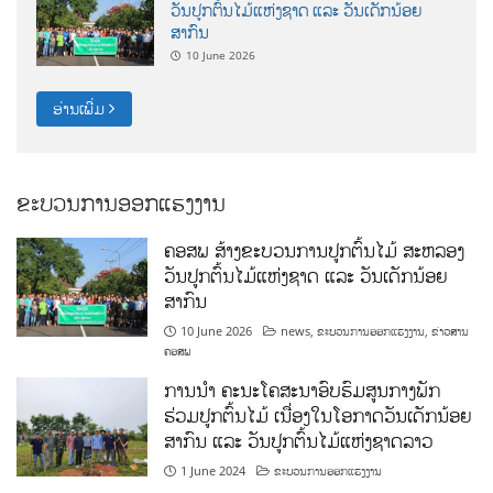
ວັນປູກຕົ້ນໄມ້ແຫ່ງຊາດ ແລະ ວັນເດັກນ້ອຍ
ສາກົນ
10 June 2026
ອ່ານເພີ່ມ
ຂະບວນການອອກແຮງງານ
ຄອສພ ສ້າງຂະບວນການປູກຕົ້ນໄມ້ ສະຫລອງ
ວັນປູກຕົ້ນໄມ້ແຫ່ງຊາດ ແລະ ວັນເດັກນ້ອຍ
ສາກົນ
10 June 2026
news
,
ຂະບວນການອອກແຮງງານ
,
ຂ່າວສານ
ຄອສພ
ການນໍາ ຄະນະໂຄສະນາອົບຮົມສູນກາງພັກ
ຮ່ວມປູກຕົ້ນໄມ້ ເນື່ອງໃນໂອກາດວັນເດັກນ້ອຍ
ສາກົນ ແລະ ວັນປູກຕົ້ນໄມ້ແຫ່ງຊາດລາວ
1 June 2024
ຂະບວນການອອກແຮງງານ