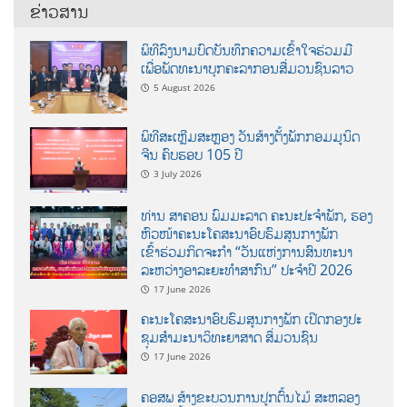
ຂ່າວສານ
ພິທີລົງນາມບົດບັນທຶກຄວາມເຂົ້າໃຈຮ່ວມມື
ເພື່ອພັດທະນາບຸກຄະລາກອນສື່ມວນຊົນລາວ
5 August 2026
ພິທີສະເຫຼີມສະຫຼອງ ວັນສ້າງຕັ້ງພັກກອມມູນິດ
ຈີນ ຄົບຮອບ 105 ປີ
3 July 2026
ທ່ານ ສາຄອນ ພົມມະລາດ ຄະນະປະຈໍາພັກ, ຮອງ
ຫົວໜ້າຄະນະໂຄສະນາອົບຮົມສູນກາງພັກ
ເຂົ້າຮ່ວມກິດຈະກຳ “ວັນແຫ່ງການສົນທະນາ
ລະຫວ່າງອາລະຍະທຳສາກົນ” ປະຈຳປີ 2026
17 June 2026
ຄະນະໂຄສະນາອົບຮົມສູນກາງພັກ ເປີດກອງປະ
ຊຸມສຳມະນາວິທະຍາສາດ ສຶ່ມວນຊົນ
17 June 2026
ຄອສພ ສ້າງຂະບວນການປູກຕົ້ນໄມ້ ສະຫລອງ