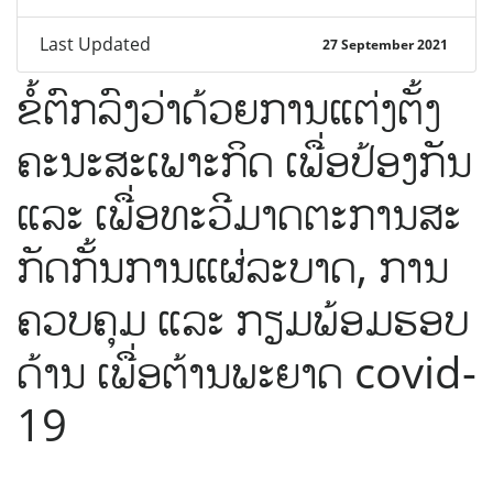
Last Updated
27 September 2021
ຂໍ້ຕົກລົງວ່າດ້ວຍການແຕ່ງຕັ້ງ
ຄະນະສະເພາະກິດ ເພື່ອປ້ອງກັນ
ແລະ ເພື່ອທະວີມາດຕະການສະ
ກັດກັ້ນການແຜ່ລະບາດ, ການ
ຄວບຄຸມ ແລະ ກຽມພ້ອມຮອບ
ດ້ານ ເພື່ອຕ້ານພະຍາດ covid-
19