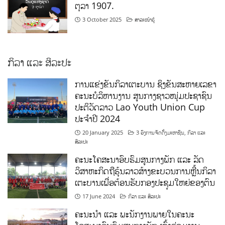
ຕຸລາ 1907.
3 October 2025
ສາລະໜ້າຮູ້
ກິລາ ແລະ ສິລະປະ
ການແຂ່ງຂັນກິລາເຕະບານ ຊິງຂັນສະຫາຍເລຂາ
ຄະນະບໍລິຫານງານ ສູນກາງຊາວໜຸ່ມປະຊາຊົນ
ປະຕິວັດລາວ Lao Youth Union Cup
ປະຈຳປີ 2024
20 January 2025
3 ອົງການຈັດຕັ້ງມະຫາຊົນ
,
ກິລາ ແລະ
ສິລະປະ
ຄະນະໂຄສະນາອົບຮົມສູນກາງພັກ ແລະ ລັດ
ວິສາຫະກິດຖືຮຸ້ນລາວສ້າງຂະບວນການຫຼີ້ນກິລາ
ເຕະບານເພື່ອຕ້ອນຮັບກອງປະຊຸມໃຫຍ່ຂອງຕົນ
17 June 2024
ກິລາ ແລະ ສິລະປະ
ຄະນະນຳ ແລະ ພະນັກງານພາຍໃນຄະນະ