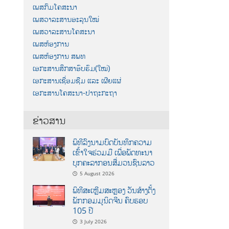
ເພສກົມໂຄສະນາ
ເພສວາລະສານອະລຸນໃໝ່
ເພສວາລະສານໂຄສະນາ
ເພສຫ້ອງການ
ເພສຫ້ອງການ ສພທ
ເອກະສານສຶກສາອົບຮົມ(ໃໝ່)
ເອກະສານເຊື່ອມຊືມ ແລະ ເຜີຍແຜ່
ເອກະສານໂຄສະນາ-ປາຖະກະຖາ
ຂ່າວສານ
ພິທີລົງນາມບົດບັນທຶກຄວາມ
ເຂົ້າໃຈຮ່ວມມື ເພື່ອພັດທະນາ
ບຸກຄະລາກອນສື່ມວນຊົນລາວ
5 August 2026
ພິທີສະເຫຼີມສະຫຼອງ ວັນສ້າງຕັ້ງ
ພັກກອມມູນິດຈີນ ຄົບຮອບ
105 ປີ
3 July 2026