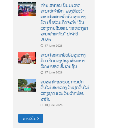
ທ່ານ ສາຄອນ ພົມມະລາດ
ຄະນະປະຈໍາພັກ, ຮອງຫົວໜ້າ
ຄະນະໂຄສະນາອົບຮົມສູນກາງ
ພັກ ເຂົ້າຮ່ວມກິດຈະກຳ “ວັນ
ແຫ່ງການສົນທະນາລະຫວ່າງອາ
ລະຍະທຳສາກົນ” ປະຈຳປີ
2026
17 June 2026
ຄະນະໂຄສະນາອົບຮົມສູນກາງ
ພັກ ເປີດກອງປະຊຸມສຳມະນາ
ວິທະຍາສາດ ສຶ່ມວນຊົນ
17 June 2026
ຄອສພ ສ້າງຂະບວນການປູກ
ຕົ້ນໄມ້ ສະຫລອງ ວັນປູກຕົ້ນໄມ້
ແຫ່ງຊາດ ແລະ ວັນເດັກນ້ອຍ
ສາກົນ
10 June 2026
ອ່ານເພີ່ມ