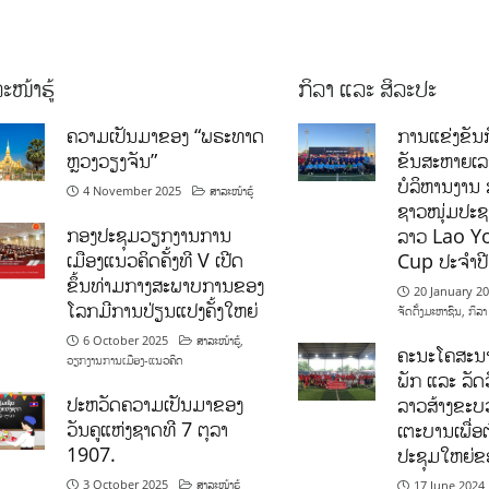
ະໜ້າຮູ້
ກິລາ ແລະ ສິລະປະ
ຄວາມເປັນມາຂອງ “ພຣະທາດ
ການແຂ່ງຂັນກ
ຫຼວງວຽງຈັນ”
ຂັນສະຫາຍເ
ບໍລິຫານງານ 
4 November 2025
ສາລະໜ້າຮູ້
ຊາວໜຸ່ມປະຊາ
ກອງປະຊຸມວຽກງານການ
ລາວ Lao Y
ເມືອງແນວຄິດຄັ້ງທີ V ເປີດ
Cup ປະຈຳປ
ຂຶ້ນທ່າມກາງສະພາບການຂອງ
20 January 2
ໂລກມີການປ່ຽນແປງຄັ້ງໃຫຍ່
ຈັດຕັ້ງມະຫາຊົນ
,
ກິລາ
6 October 2025
ສາລະໜ້າຮູ້
,
ຄະນະໂຄສະນາ
ວຽກງານການເມືອງ-ແນວຄິດ
ພັກ ແລະ ລັດວ
ປະຫວັດຄວາມເປັນມາຂອງ
ລາວສ້າງຂະບວ
ວັນຄູແຫ່ງຊາດທີ 7 ຕຸລາ
ເຕະບານເພື່ອ
1907.
ປະຊຸມໃຫຍ່ຂ
3 October 2025
ສາລະໜ້າຮູ້
17 June 2024