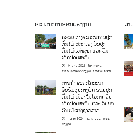
ຂະບວນການອອກແຮງງານ
ສາລ
ຄອສພ ສ້າງຂະບວນການປູກ
ຕົ້ນໄມ້ ສະຫລອງ ວັນປູກ
ຕົ້ນໄມ້ແຫ່ງຊາດ ແລະ ວັນ
ເດັກນ້ອຍສາກົນ
10 June 2026
news
,
ຂະບວນການອອກແຮງງານ
,
ຂ່າວສານ ຄອສພ
ການນໍາ ຄະນະໂຄສະນາ
ອົບຮົມສູນກາງພັກ ຮ່ວມປູກ
ຕົ້ນໄມ້ ເນື່ອງໃນໂອກາດວັນ
ເດັກນ້ອຍສາກົນ ແລະ ວັນປູກ
ຕົ້ນໄມ້ແຫ່ງຊາດລາວ
1 June 2024
ຂະບວນການອອກ
ແຮງງານ