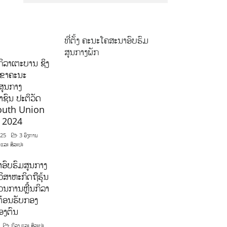
ທີ່ຕັ້ງ ຄະນະໂຄສະນາອົບຮົມ
ສູນກາງພັກ
ິລາເຕະບານ ຊິງ
ລຂາຄະນະ
ສູນກາງ
ຊົນ ປະຕິວັດ
outh Union
ີ 2024
025
3 ອົງການ
 ແລະ ສິລະປະ
ອົບຮົມສູນກາງ
ິສາຫະກິດຖືຮຸ້ນ
ນການຫຼີ້ນກິລາ
ຕ້ອນຮັບກອງ
ອງຕົນ
ກິລາ ແລະ ສິລະປະ