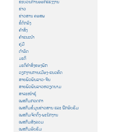
ຂະບວນການອອກແຮງງານ
ຂ່າວ
ຂ່າວສານ ຄອສພ
ຂໍ້ຕົກລົງ
ຄຳສັ່ງ
ຄຳແນະນຳ
ຄູ່ມື
ດຳລັດ
ມະຕິ
ມະຕິຄຳສັ່ງຂອງພັກ
ວຽກງານການເມືອງ-ແນວຄິດ
ສາຍພົວພັນລາວ-ຈີນ
ສາຍພົວພັນລາວຫວຽດນາມ
ສາລະໜ້າຮູ້
ເພສກົມກວດກາ
ເພສກົມຂໍ້ມູນຂ່າວສານ ແລະ ຝຶກອົບຮົມ
ເພສກົມຈັດຕັ້ງ-ພະນັກງານ
ເພສກົມສັງລວມ
ເພສກົມອົບຮົມ