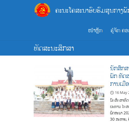
Skip
ຄະນະໂຄສະນາອົບຮົມສູນກາງພັ
to
content
ໜ້າຫຼັກ
ຮູ້ຈັກ ຄ
ທັດສະນະສຶກສາ
ນັກສຶກສາ
ພັກ ທັດ
ການເມື
16 May 
ນັກສຶກສາທິດສ
ປະທານ ໄກສອ
ພຶດສະພາ 202
30 ສະຫາຍ, 