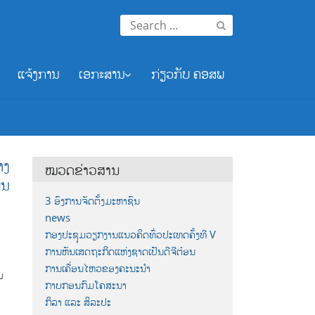
Search
for:
ແຈ້ງການ
ເອກະສານ
ກ່ຽວກັບ ຄອສພ
າງ
ໝວດຂ່າວສານ
ັນ
3 ອົງການຈັດຕັ້ງມະຫາຊົນ
news
ກອງປະຊຸມວຽກງານແນວຄິດທົ່ວປະເທດຄັ້ງທີ V
ການຫັນເສດຖະກິດແຫ່ງຊາດເປັນດີຈີຕ໋ອນ
ການເຄື່ອນໄຫວຂອງຄະນະນຳ
ນ
ກາບກອນກົມໂຄສະນາ
ກິລາ ແລະ ສິລະປະ