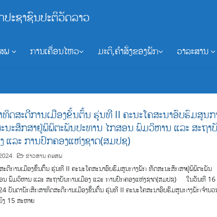
ກປະຊາຊົນປະຕິວັດລາວ
ອສພ
ການເຄື່ອນໄຫວ
ມະຕິ,ຄຳສັ່ງຂອງພັກ
ວາລະສານ
ທິດສະດີການເມືອງຂັ້ນຕົ້ນ ຮຸ່ນທີ II ຄະນະໂຄສະນາອົບຮົມສູນກ
ສະນະສຶກສາຢູ່ພິພິຕະພັນປະທານ ໄກສອນ ພົມວິຫານ ແລະ ສະຖາບ
ອງ ແລະ ການປົກຄອງແຫ່ງຊາດ(ສມປຊ)
2024
ຂ່າວສານ ຄອສພ
ະດີການເມືອງຂັ້ນຕົ້ນ ຮຸ່ນທີ II ຄະນະໂຄສະນາອົບຮົມສູນກາງພັກ ທັດສະນະສຶກສາຢູ່ພິພິຕະພັນ
ນ ພົມວິຫານ ແລະ ສະຖາບັນການເມືອງ ແລະ ການປົກຄອງແຫ່ງຊາດ(ສມປຊ) ໃນວັນທີ 16
4 ບັນດານັກສຶກສາທິດສະດີການເມືອງຂັ້ນຕົ້ນ ຮຸ່ນທີ II ຄະນະໂຄສະນາອົບຮົມສູນກາງພັກຈໍານວ
ຍິງ 15 ສະຫາຍ