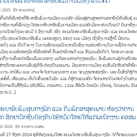
ົ້ນຕໍທີ່ເຮັດໜ້າທີ່ສຶກສາອົບຮົມການເມືອງ-ແນວຄິດ
t 2025
ສາລະໜ້າຮູ້
ໍທີ່ເຮັດໜ້າທີ່ສຶກສາອົບຮົມການເມືອງ-ແນວຄິດ ເພື່ອນຜູ້ອ່ານຫຼາຍທ່ານອາດຍັງບໍ່ທັນຮັບຮູ້ ແ
ບັນດາອົງການທີ່ເຮັດວຽກໂຄສະນາສຶກສາອົບຮົມການເມືອງ-ແນວຄິດມີພາກສ່ວນໃດແດ່? ບັນດາອົງ
ັ່ງກ່າວໂດຍກົງປະກອບມີ 5 ອົງການຄື: ໜຶ່ງ: ຄະນະໂຄສະນາອົບຮົມສູນກາງພັກ ແລະ ຄະນະໂຄສະ
ອງຖິ່ນ (ຄະນະໂຄສະນາອົບຮົມ ນະຄອນຫຼວງ, ແຂວງ ແລະ ເມືອງ) ເຊິ່ງອົງການເຫຼົ່ານີ້ ມີຄວາມ
ຍກົງ ແລະ ເປັນໃຈກາງ ໃນການເຮັດພາລະບົດບາດເປັນອົງການເສນາທິການໃນການຊີ້ນໍາການດໍາເ
ືອງ-ແນວຄິດຂອງພັກທີ່ເຮັດໜ້າທີ່ ຄົ້ນຄວ້າທິດສະດີ ແລະ ສັງລວມພຶດຕິກໍາ, ໂຄສະນາ ປະຖະ
ດຕັ້ງການຄົ້ນຄວ້າເຊື່ອມຊຶມແນວທາງ ມະຕິເອກະສານຕ່າງໆຂອງພັກ; ອົບຮົມຄວາມຮູ້ດ້ານທິດສະດ
ສ້າງທັດສະນະຄວາມຮັບຮູ້ທີ່ຖືກຕ້ອງເປັນເອະພາບ, ມີຄຸນທາດການເມືອງ-ຄຸນສົມບັດສິນທໍາທີ່ໜັ
ົມການ, ຄ່ານິຍົມ ແລະ ມານະຈິດໄປຕາມແນວທາງ ແລະ ຈຸດມຸ່ງໝາຍຂອງພັກ. ນອກນັ້ນຍັງຕໍ່ສູ້ຕ້າ
ຍໍ້ທໍ້, ເສື່ອມຊາມ ທີ່ເກີດຂຶ້ນພາຍໃນພັກ ແລະ ຕໍ່ສູ້ຕ້ານແນວຄິດ-ຈິດຕະສາດກັບຝ່າຍກົງກັນຂ້າ
ງໆບໍ່ວ່າຈະເປັນສື່ສິ່ງພິມ (ໜັງສືພິມ, ວາລະສານ…) ແລະ ສື່ອິເລັກໂທຣນິກ (ວິທະຍຸ, ໂທລະພາບ, ອິນເ
ອົງການ […]
ະນາອົບຮົມສູນກາງພັກ ແລະ ກົມຮັກສາສຸຂະພາບ ຫ້ອງວ່າການ
ັກ ສັກຢາວັກຊີນປ້ອງກັນໄຂ້ຫວັດໃຫຍ່ໃຫ້ແກ່ພະນັກງານ ຄອສພ
st 2024
ຂ່າວສານ ຄອສພ
ັນທີ 27 ສິງຫາ 2024 ຢູ່ທີ່ຫ້ອງປະຊຸມໃຫຍ່ ຄະນະໂຄສະນາອົບຮົມສູນກາງພັກ ໄດ້ຈັດຂະບວນກ