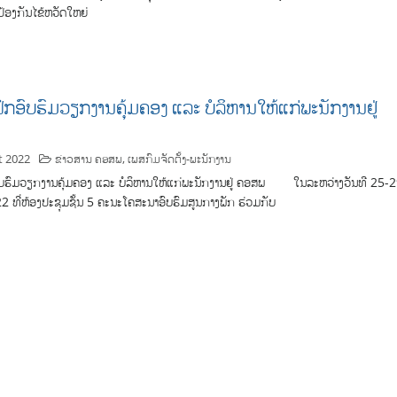
ປ້ອງກັນໄຂ້ຫວັດໃຫຍ່
ຶກອົບຮົມວຽກງານຄຸ້ມຄອງ ແລະ ບໍລິຫານໃຫ້ແກ່ພະນັກງານຢູ່
t 2022
ຂ່າວສານ ຄອສພ
,
ເພສກົມຈັດຕັ້ງ-ພະນັກງານ
ົບຮົມວຽກງານຄຸ້ມຄອງ ແລະ ບໍລິຫານໃຫ້ແກ່ພະນັກງານຢູ່ ຄອສພ ໃນລະຫວ່າງວັນທີ 25-
2 ທີ່ຫ້ອງປະຊຸມຊັ້ນ 5 ຄະນະໂຄສະນາອົບຮົມສູນກາງພັກ ຮ່ວມກັບ