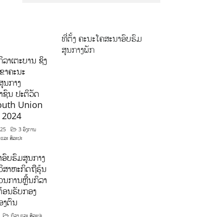
ທີ່ຕັ້ງ ຄະນະໂຄສະນາອົບຮົມ
ສູນກາງພັກ
ິລາເຕະບານ ຊິງ
ລຂາຄະນະ
ສູນກາງ
ຊົນ ປະຕິວັດ
outh Union
ີ 2024
025
3 ອົງການ
 ແລະ ສິລະປະ
ອົບຮົມສູນກາງ
ິສາຫະກິດຖືຮຸ້ນ
ນການຫຼີ້ນກິລາ
ຕ້ອນຮັບກອງ
ອງຕົນ
ກິລາ ແລະ ສິລະປະ