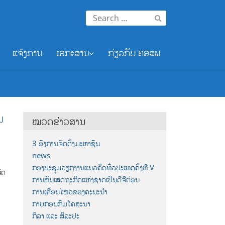
Search
for:
ແຈ້ງການ
ເອກະສານ
ກ່ຽວກັບ ຄອສພ
ນ
ໝວດຂ່າວສານ
3 ອົງການຈັດຕັ້ງມະຫາຊົນ
news
ກອງປະຊຸມວຽກງານແນວຄິດທົ່ວປະເທດຄັ້ງທີ V
ັດ
ການຫັນເສດຖະກິດແຫ່ງຊາດເປັນດີຈີຕ໋ອນ
ການເຄື່ອນໄຫວຂອງຄະນະນຳ
ກາບກອນກົມໂຄສະນາ
ກິລາ ແລະ ສິລະປະ