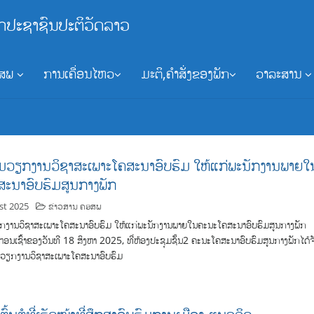
ກປະຊາຊົນປະຕິວັດລາວ
ອສພ
ການເຄື່ອນໄຫວ
ມະຕິ,ຄຳສັ່ງຂອງພັກ
ວາລະສານ
ົມວຽກງານວິຊາສະເພາະໂຄສະນາອົບຮົມ ໃຫ້ແກ່ພະນັກງານພາຍໃ
ະນາອົບຮົມສູນກາງພັກ
st 2025
ຂ່າວສານ ຄອສພ
ຽກງານວິຊາສະເພາະໂຄສະນາອົບຮົມ ໃຫ້ແກ່ພະນັກງານພາຍໃນຄະນະໂຄສະນາອົບຮົມສູນກາງພັກ
ຂອງວັນທີ 18 ສິງຫາ 2025, ທີ່ຫ້ອງປະຊຸມຊັ້ນ2 ຄະນະໂຄສະນາອົບຮົມສູນກາງພັກໄດ້ຈ
ົມວຽກງານວິຊາສະເພາະໂຄສະນາອົບຮົມ