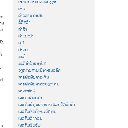
ຂະບວນການອອກແຮງງານ
ຂ່າວ
ຂ່າວສານ ຄອສພ
ລະ
ຂໍ້ຕົກລົງ
ການ
ຄຳສັ່ງ
ນາ
ຄຳແນະນຳ
ນີນ
ຄູ່ມື
ດຳລັດ
ີ-
ມະຕິ
ກ
ມະຕິຄຳສັ່ງຂອງພັກ
ນ
ວຽກງານການເມືອງ-ແນວຄິດ
ມ
ສາຍພົວພັນລາວ-ຈີນ
ຕີ
ສາຍພົວພັນລາວຫວຽດນາມ
ສາລະໜ້າຮູ້
ເພສກົມກວດກາ
ເພສກົມຂໍ້ມູນຂ່າວສານ ແລະ ຝຶກອົບຮົມ
ເພສກົມຈັດຕັ້ງ-ພະນັກງານ
ເພສກົມສັງລວມ
ເພສກົມອົບຮົມ
ານ