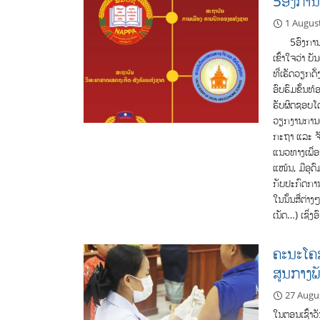
5ອົງການຕ
1 Augus
5ອົງການຕົ້ນຕ
ເຂົ້າໃຈວ່າ 
ທີ່ເຮັດວຽກດ
ອົບຮົມຂັ້ນທ້
ຮັບຜິດຊອບໂດ
ວຽກງານການເມ
ກະຖາ ແລະ ຈັ
ແນວທາງເພື່ອ
ແໜ້ນ, ມີອຸດ
ກັບປະກົດການຫ
ໃນນັ້ນສື່ຕ່າ
ເນັດ…) ເຊິ່ງ
ຄະນະໂຄສ
ສູນກາງພ
27 Augu
ໃນຕອນເຊົ້າວ