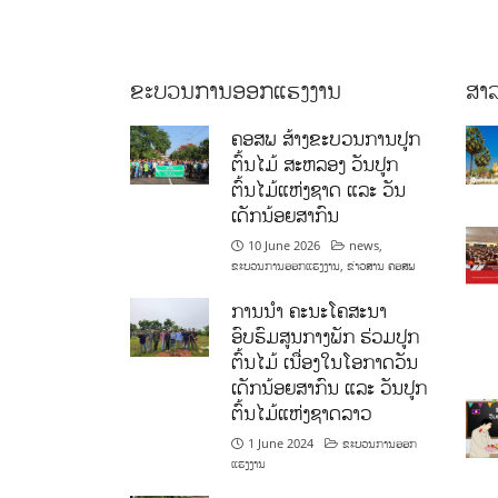
ຂະບວນການອອກແຮງງານ
ສາລ
ຄອສພ ສ້າງຂະບວນການປູກ
ຕົ້ນໄມ້ ສະຫລອງ ວັນປູກ
ຕົ້ນໄມ້ແຫ່ງຊາດ ແລະ ວັນ
ເດັກນ້ອຍສາກົນ
10 June 2026
news
,
ຂະບວນການອອກແຮງງານ
,
ຂ່າວສານ ຄອສພ
ການນໍາ ຄະນະໂຄສະນາ
ອົບຮົມສູນກາງພັກ ຮ່ວມປູກ
ຕົ້ນໄມ້ ເນື່ອງໃນໂອກາດວັນ
ເດັກນ້ອຍສາກົນ ແລະ ວັນປູກ
ຕົ້ນໄມ້ແຫ່ງຊາດລາວ
1 June 2024
ຂະບວນການອອກ
ແຮງງານ