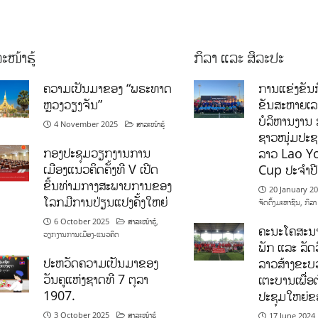
ະໜ້າຮູ້
ກິລາ ແລະ ສິລະປະ
ຄວາມເປັນມາຂອງ “ພຣະທາດ
ການແຂ່ງຂັນກ
ຫຼວງວຽງຈັນ”
ຂັນສະຫາຍເ
ບໍລິຫານງານ 
4 November 2025
ສາລະໜ້າຮູ້
ຊາວໜຸ່ມປະຊາ
ກອງປະຊຸມວຽກງານການ
ລາວ Lao Y
ເມືອງແນວຄິດຄັ້ງທີ V ເປີດ
Cup ປະຈຳປ
ຂຶ້ນທ່າມກາງສະພາບການຂອງ
20 January 2
ໂລກມີການປ່ຽນແປງຄັ້ງໃຫຍ່
ຈັດຕັ້ງມະຫາຊົນ
,
ກິລາ
6 October 2025
ສາລະໜ້າຮູ້
,
ຄະນະໂຄສະນາ
ວຽກງານການເມືອງ-ແນວຄິດ
ພັກ ແລະ ລັດວ
ປະຫວັດຄວາມເປັນມາຂອງ
ລາວສ້າງຂະບວ
ວັນຄູແຫ່ງຊາດທີ 7 ຕຸລາ
ເຕະບານເພື່ອ
1907.
ປະຊຸມໃຫຍ່ຂ
3 October 2025
ສາລະໜ້າຮູ້
17 June 2024