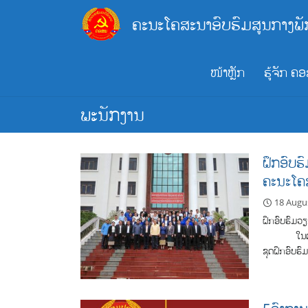
Skip
ຄະນະໂຄສະນາອົບຮົມສູນກາງພັ
to
content
ໜ້າຫຼັກ
ຮູ້ຈັກ ຄ
ພະນັກງານ
ຝຶກອົບຮ
ຄະນະໂຄສ
18 Augu
ຝຶກອົບຮົມວ
ໃນຕອນເຊົ້າ
ຊຸດຝຶກອົບຮ