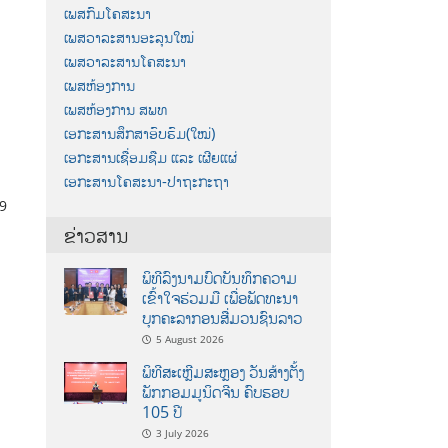
ເພສກົມໂຄສະນາ
ເພສວາລະສານອະລຸນໃໝ່
ເພສວາລະສານໂຄສະນາ
ເພສຫ້ອງການ
ເພສຫ້ອງການ ສພທ
ເອກະສານສຶກສາອົບຮົມ(ໃໝ່)
ເອກະສານເຊື່ອມຊືມ ແລະ ເຜີຍແຜ່
ເອກະສານໂຄສະນາ-ປາຖະກະຖາ
29
ຂ່າວສານ
ພິທີລົງນາມບົດບັນທຶກຄວາມ
ເຂົ້າໃຈຮ່ວມມື ເພື່ອພັດທະນາ
ບຸກຄະລາກອນສື່ມວນຊົນລາວ
5 August 2026
ພິທີສະເຫຼີມສະຫຼອງ ວັນສ້າງຕັ້ງ
ພັກກອມມູນິດຈີນ ຄົບຮອບ
105 ປີ
3 July 2026