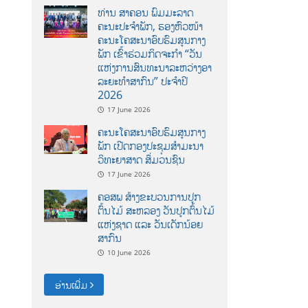
ທ່ານ ສາຄອນ ພົມມະລາດ
ຄະນະປະຈໍາພັກ, ຮອງຫົວໜ້າ
ຄະນະໂຄສະນາອົບຮົມສູນກາງ
ພັກ ເຂົ້າຮ່ວມກິດຈະກຳ “ວັນ
ແຫ່ງການສົນທະນາລະຫວ່າງອາ
ລະຍະທຳສາກົນ” ປະຈຳປີ
2026
17 June 2026
ຄະນະໂຄສະນາອົບຮົມສູນກາງ
ພັກ ເປີດກອງປະຊຸມສຳມະນາ
ວິທະຍາສາດ ສຶ່ມວນຊົນ
17 June 2026
ຄອສພ ສ້າງຂະບວນການປູກ
ຕົ້ນໄມ້ ສະຫລອງ ວັນປູກຕົ້ນໄມ້
ແຫ່ງຊາດ ແລະ ວັນເດັກນ້ອຍ
ສາກົນ
10 June 2026
ອ່ານເພີ່ມ