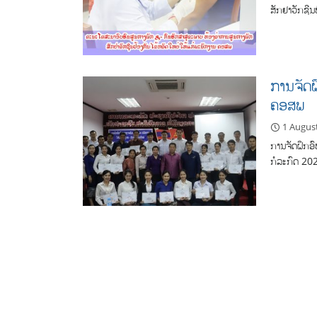
ສັກຢາວັກຊີນ
ການຈັດຝ
ຄອສພ
1 Augus
ການຈັດຝຶກອ
ກໍລະກົດ 202