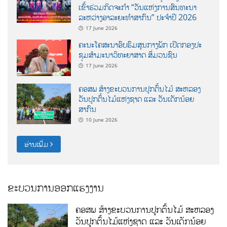
ເຂົ້າຮ່ວມກິດຈະກຳ “ວັນແຫ່ງການສົນທະນາ
ລະຫວ່າງອາລະຍະທຳສາກົນ” ປະຈຳປີ 2026
17 June 2026
ຄະນະໂຄສະນາອົບຮົມສູນກາງພັກ ເປີດກອງປະ
ຊຸມສຳມະນາວິທະຍາສາດ ສຶ່ມວນຊົນ
17 June 2026
ຄອສພ ສ້າງຂະບວນການປູກຕົ້ນໄມ້ ສະຫລອງ
ວັນປູກຕົ້ນໄມ້ແຫ່ງຊາດ ແລະ ວັນເດັກນ້ອຍ
ສາກົນ
10 June 2026
ອ່ານເພີ່ມ
ຂະບວນການອອກແຮງງານ
ຄອສພ ສ້າງຂະບວນການປູກຕົ້ນໄມ້ ສະຫລອງ
ວັນປູກຕົ້ນໄມ້ແຫ່ງຊາດ ແລະ ວັນເດັກນ້ອຍ