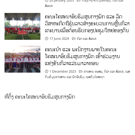
20 January 2025
3 ອົງການຈັດຕັ້ງມະຫາຊົນ
,
ກິລາ ແລະ
ສິລະປະ
ຄະນະໂຄສະນາອົບຮົມສູນກາງພັກ ແລະ ລັດ
ວິສາຫະກິດຖືຮຸ້ນລາວສ້າງຂະບວນການຫຼີ້ນກິລາ
ເຕະບານເພື່ອຕ້ອນຮັບກອງປະຊຸມໃຫຍ່ຂອງຕົນ
17 June 2024
ກິລາ ແລະ ສິລະປະ
ຄະນະນຳ ແລະ ພະນັກງານພາຍໃນຄະນະ
ໂຄສະນາອົບຮົມສູນກາງພັກ ເຂົ້າຮ່ວມງານ
ແຂ່ງຂັນກິລາແລ່ນມາລາທອນ
1 December 2023
ຂ່າວສານ ຄອສພ
,
ກິລາ ແລະ ສິລະປະ
,
ເພສ
ກົມຂໍ້ມູນຂ່າວສານ ແລະ ຝຶກອົບຮົມ
,
ເພສກົມໂຄສະນາ
ທີ່ຕັ້ງ ຄະນະໂຄສະນາອົບຮົມສູນກາງພັກ