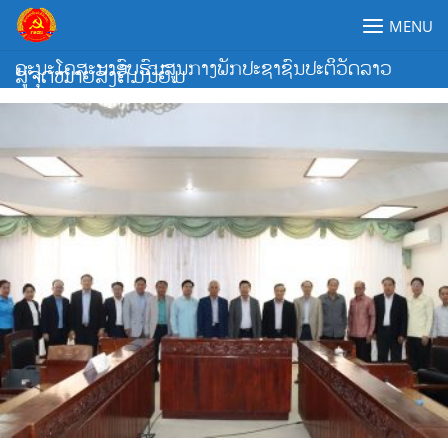
Skip
MENU
to
content
ຄະນະໂຄສະນາອົບຮົມສູນກາງພັກປະຊາຊົນປະຕິວັດລາວ
ສູ່ຈຸດໝາຍສັງຄົມນິຍົມ