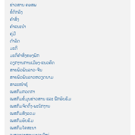
ຂ່າວສານ ຄອສພ
ຂໍ້ຕົກລົງ
ຄຳສັ່ງ
ຄຳແນະນຳ
ຄູ່ມື
ດຳລັດ
ມະຕິ
ມະຕິຄຳສັ່ງຂອງພັກ
ວຽກງານການເມືອງ-ແນວຄິດ
ສາຍພົວພັນລາວ-ຈີນ
ສາຍພົວພັນລາວຫວຽດນາມ
ສາລະໜ້າຮູ້
ເພສກົມກວດກາ
ເພສກົມຂໍ້ມູນຂ່າວສານ ແລະ ຝຶກອົບຮົມ
ເພສກົມຈັດຕັ້ງ-ພະນັກງານ
ເພສກົມສັງລວມ
ເພສກົມອົບຮົມ
ເພສກົມໂຄສະນາ
ເພສວາລະສານອະລຸນໃໝ່