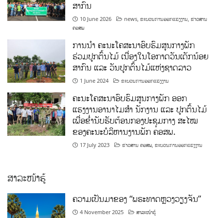
ສາກົນ
10 June 2026
news
,
ຂະບວນການອອກແຮງງານ
,
ຂ່າວສານ
ຄອສພ
ການນໍາ ຄະນະໂຄສະນາອົບຮົມສູນກາງພັກ
ຮ່ວມປູກຕົ້ນໄມ້ ເນື່ອງໃນໂອກາດວັນເດັກນ້ອຍ
ສາກົນ ແລະ ວັນປູກຕົ້ນໄມ້ແຫ່ງຊາດລາວ
1 June 2024
ຂະບວນການອອກແຮງງານ
ຄະນະໂຄສະນາອົບຮົມສູນກາງພັກ ອອກ
ແຮງງານອານາໄມສໍາ ນັກງານ ແລະ ປູກຕົ້ນໄມ້
ເພື່ອຂໍ່ານັບຮັບຕ້ອນກອງປະຊຸມກາງ ສະໄໝ
ຂອງຄະນະບໍລິຫານງານພັກ ຄອສພ.
17 July 2023
ຂ່າວສານ ຄອສພ
,
ຂະບວນການອອກແຮງງານ
ສາລະໜ້າຮູ້
ຄວາມເປັນມາຂອງ “ພຣະທາດຫຼວງວຽງຈັນ”
4 November 2025
ສາລະໜ້າຮູ້