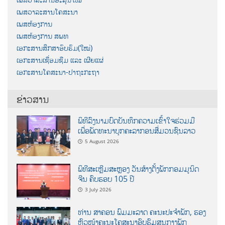
ເພສວາລະສານໂຄສະນາ
ເພສຫ້ອງການ
ເພສຫ້ອງການ ສພທ
ເອກະສານສຶກສາອົບຮົມ(ໃໝ່)
ເອກະສານເຊື່ອມຊືມ ແລະ ເຜີຍແຜ່
ເອກະສານໂຄສະນາ-ປາຖະກະຖາ
ຂ່າວສານ
ພິທີລົງນາມບົດບັນທຶກຄວາມເຂົ້າໃຈຮ່ວມມື
ເພື່ອພັດທະນາບຸກຄະລາກອນສື່ມວນຊົນລາວ
5 August 2026
ພິທີສະເຫຼີມສະຫຼອງ ວັນສ້າງຕັ້ງພັກກອມມູນິດ
ຈີນ ຄົບຮອບ 105 ປີ
3 July 2026
ທ່ານ ສາຄອນ ພົມມະລາດ ຄະນະປະຈໍາພັກ, ຮອງ
ຫົວໜ້າຄະນະໂຄສະນາອົບຮົມສູນກາງພັກ