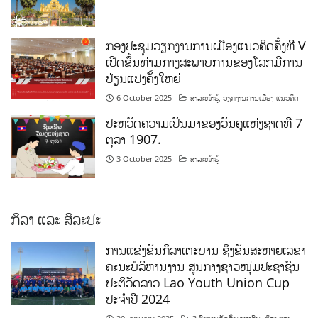
ກອງປະຊຸມວຽກງານການເມືອງແນວຄິດຄັ້ງທີ V
ເປີດຂຶ້ນທ່າມກາງສະພາບການຂອງໂລກມີການ
ປ່ຽນແປງຄັ້ງໃຫຍ່
6 October 2025
ສາລະໜ້າຮູ້
,
ວຽກງານການເມືອງ-ແນວຄິດ
ປະຫວັດຄວາມເປັນມາຂອງວັນຄູແຫ່ງຊາດທີ 7
ຕຸລາ 1907.
3 October 2025
ສາລະໜ້າຮູ້
ກິລາ ແລະ ສິລະປະ
ການແຂ່ງຂັນກິລາເຕະບານ ຊິງຂັນສະຫາຍເລຂາ
ຄະນະບໍລິຫານງານ ສູນກາງຊາວໜຸ່ມປະຊາຊົນ
ປະຕິວັດລາວ Lao Youth Union Cup
ປະຈຳປີ 2024