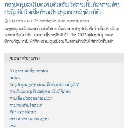
ກອງປະຊຸມລະດົມຄວາມຄິດເຫັນໃສ່ການຄົ້ນຄ້ວາການສ້າງ
ປະຖົມປັດໃຈເພື່ອກ້າວເດີນສູ່ຈຸດໝາຍສັງຄົມນິຍົມ
2 March 2023
ເພສຫ້ອງການ ສພທ
,
ຂ່າວສານ ຄອສພ
ກອງປະຊຸມລະດົມຄວາມຄິດເຫັນໃສ່ການຄົ້ນຄ້ວາການສ້າງປະຖົມປັດໃຈເພື່ອກ້າວເດີນສູ່
ຈຸດໝາຍສັງຄົມນິຍົມ ໃນຕອນເຊົ້າຂອງວັນທີ 01 ມີນາ 2023 ຢູ່ຫ້ອງປະຊຸມສະພາ
ທິດສະດີສູນກາງພັກໄດ້ຈັດກອງປະຊຸມເພື່ອລະດົມຄວາມຄິດເຫັນໃສ່ຮ່າງບົດຄົົ້ນຄວ້າ
ໝວດຂ່າວສານ
3 ອົງການຈັດຕັ້ງມະຫາຊົນ
news
ກອງປະຊຸມວຽກງານແນວຄິດທົ່ວປະເທດຄັ້ງທີ V
ການຫັນເສດຖະກິດແຫ່ງຊາດເປັນດີຈີຕ໋ອນ
ການເຄື່ອນໄຫວຂອງຄະນະນຳ
ກາບກອນກົມໂຄສະນາ
ກິລາ ແລະ ສິລະປະ
ຂະບວນການອອກແຮງງານ
ຂ່າວ