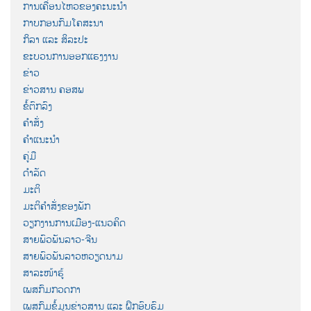
ການເຄື່ອນໄຫວຂອງຄະນະນຳ
ກາບກອນກົມໂຄສະນາ
ກິລາ ແລະ ສິລະປະ
ຂະບວນການອອກແຮງງານ
ຂ່າວ
ຂ່າວສານ ຄອສພ
ຂໍ້ຕົກລົງ
ຄຳສັ່ງ
ຄຳແນະນຳ
ຄູ່ມື
ດຳລັດ
ມະຕິ
ມະຕິຄຳສັ່ງຂອງພັກ
ວຽກງານການເມືອງ-ແນວຄິດ
ສາຍພົວພັນລາວ-ຈີນ
ສາຍພົວພັນລາວຫວຽດນາມ
ສາລະໜ້າຮູ້
ເພສກົມກວດກາ
ເພສກົມຂໍ້ມູນຂ່າວສານ ແລະ ຝຶກອົບຮົມ