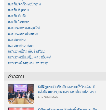
ເພສກົມຈັດຕັ້ງ-ພະນັກງານ
ເພສກົມສັງລວມ
ເພສກົມອົບຮົມ
ເພສກົມໂຄສະນາ
ເພສວາລະສານອະລຸນໃໝ່
ເພສວາລະສານໂຄສະນາ
ເພສຫ້ອງການ
ເພສຫ້ອງການ ສພທ
ເອກະສານສຶກສາອົບຮົມ(ໃໝ່)
ເອກະສານເຊື່ອມຊືມ ແລະ ເຜີຍແຜ່
ເອກະສານໂຄສະນາ-ປາຖະກະຖາ
ຂ່າວສານ
ພິທີລົງນາມບົດບັນທຶກຄວາມເຂົ້າໃຈຮ່ວມມື
ເພື່ອພັດທະນາບຸກຄະລາກອນສື່ມວນຊົນລາວ
5 August 2026