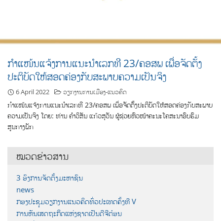
ກຳແໜ້ນແຈ້ງການແນະນຳເລກທີ 23/ຄອສພ ເພື່ອຈັດຕັ້ງ
ປະຕິບັດໃຫ້ສອດຄ່ອງກັບສະພາບຄວາມເປັນຈິງ
6 April 2022
ວຽກງານການເມືອງ-ແນວຄິດ
ກຳແໜ້ນແຈ້ງການແນະນຳເລກທີ 23/ຄອສພ ເພື່ອຈັດຕັ້ງປະຕິບັດໃຫ້ສອດຄ່ອງກັບສະພາບ
ຄວາມເປັນຈິງ ໂດຍ: ທ່ານ ຄຳວິສັນ ແກ້ວສຸວັນ ຜູ້ຊ່ວຍຫົວໜ້າຄະນະໂຄສະນາອົບຮົມ
ສູນກາງພັກ
ໝວດຂ່າວສານ
3 ອົງການຈັດຕັ້ງມະຫາຊົນ
news
ກອງປະຊຸມວຽກງານແນວຄິດທົ່ວປະເທດຄັ້ງທີ V
ການຫັນເສດຖະກິດແຫ່ງຊາດເປັນດີຈີຕ໋ອນ