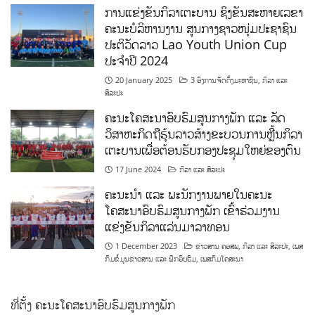
ການແຂ່ງຂັນກິລາເຕະບານ ຊິງຂັນສະຫາຍເລຂາ
ຄະນະບໍລິຫານງານ ສູນກາງຊາວໜຸ່ມປະຊາຊົນ
ປະຕິວັດລາວ Lao Youth Union Cup
ປະຈຳປີ 2024
20 January 2025
3 ອົງການຈັດຕັ້ງມະຫາຊົນ
,
ກິລາ ແລະ
ສິລະປະ
ຄະນະໂຄສະນາອົບຮົມສູນກາງພັກ ແລະ ລັດ
ວິສາຫະກິດຖືຮຸ້ນລາວສ້າງຂະບວນການຫຼີ້ນກິລາ
ເຕະບານເພື່ອຕ້ອນຮັບກອງປະຊຸມໃຫຍ່ຂອງຕົນ
17 June 2024
ກິລາ ແລະ ສິລະປະ
ຄະນະນຳ ແລະ ພະນັກງານພາຍໃນຄະນະ
ໂຄສະນາອົບຮົມສູນກາງພັກ ເຂົ້າຮ່ວມງານ
ແຂ່ງຂັນກິລາແລ່ນມາລາທອນ
1 December 2023
ຂ່າວສານ ຄອສພ
,
ກິລາ ແລະ ສິລະປະ
,
ເພສ
ກົມຂໍ້ມູນຂ່າວສານ ແລະ ຝຶກອົບຮົມ
,
ເພສກົມໂຄສະນາ
ທີ່ຕັ້ງ ຄະນະໂຄສະນາອົບຮົມສູນກາງພັກ