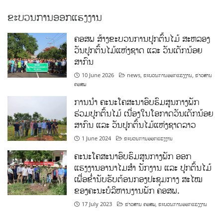
ຂະບວນການອອກແຮງງານ
ຄອສພ ສ້າງຂະບວນການປູກຕົ້ນໄມ້ ສະຫລອງ
ວັນປູກຕົ້ນໄມ້ແຫ່ງຊາດ ແລະ ວັນເດັກນ້ອຍ
ສາກົນ
10 June 2026
news
,
ຂະບວນການອອກແຮງງານ
,
ຂ່າວສານ
ຄອສພ
ການນໍາ ຄະນະໂຄສະນາອົບຮົມສູນກາງພັກ
ຮ່ວມປູກຕົ້ນໄມ້ ເນື່ອງໃນໂອກາດວັນເດັກນ້ອຍ
ສາກົນ ແລະ ວັນປູກຕົ້ນໄມ້ແຫ່ງຊາດລາວ
1 June 2024
ຂະບວນການອອກແຮງງານ
ຄະນະໂຄສະນາອົບຮົມສູນກາງພັກ ອອກ
ແຮງງານອານາໄມສໍາ ນັກງານ ແລະ ປູກຕົ້ນໄມ້
ເພື່ອຂໍ່ານັບຮັບຕ້ອນກອງປະຊຸມກາງ ສະໄໝ
ຂອງຄະນະບໍລິຫານງານພັກ ຄອສພ.
17 July 2023
ຂ່າວສານ ຄອສພ
,
ຂະບວນການອອກແຮງງານ