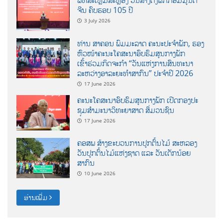
ພິທີສະເຫຼີມສະຫຼອງ ວັນສ້າງຕັ້ງພັກກອມມູນິດ
ຈີນ ຄົບຮອບ 105 ປີ
3 July 2026
ທ່ານ ສາຄອນ ພົມມະລາດ ຄະນະປະຈໍາພັກ, ຮອງ
ຫົວໜ້າຄະນະໂຄສະນາອົບຮົມສູນກາງພັກ
ເຂົ້າຮ່ວມກິດຈະກຳ “ວັນແຫ່ງການສົນທະນາ
ລະຫວ່າງອາລະຍະທຳສາກົນ” ປະຈຳປີ 2026
17 June 2026
ຄະນະໂຄສະນາອົບຮົມສູນກາງພັກ ເປີດກອງປະ
ຊຸມສຳມະນາວິທະຍາສາດ ສຶ່ມວນຊົນ
17 June 2026
ຄອສພ ສ້າງຂະບວນການປູກຕົ້ນໄມ້ ສະຫລອງ
ວັນປູກຕົ້ນໄມ້ແຫ່ງຊາດ ແລະ ວັນເດັກນ້ອຍ
ສາກົນ
10 June 2026
ອ່ານເພີ່ມ