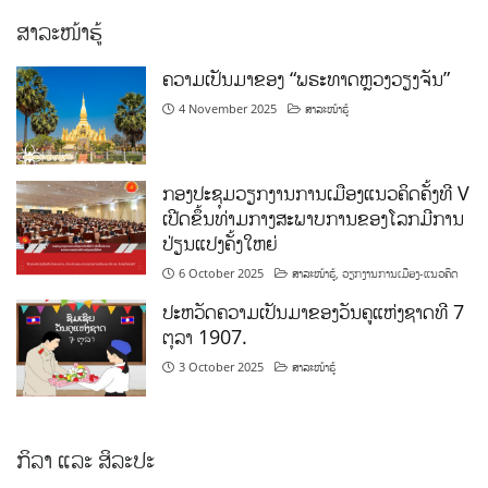
ສາລະໜ້າຮູ້
ຄວາມເປັນມາຂອງ “ພຣະທາດຫຼວງວຽງຈັນ”
4 November 2025
ສາລະໜ້າຮູ້
ກອງປະຊຸມວຽກງານການເມືອງແນວຄິດຄັ້ງທີ V
ເປີດຂຶ້ນທ່າມກາງສະພາບການຂອງໂລກມີການ
ປ່ຽນແປງຄັ້ງໃຫຍ່
6 October 2025
ສາລະໜ້າຮູ້
,
ວຽກງານການເມືອງ-ແນວຄິດ
ປະຫວັດຄວາມເປັນມາຂອງວັນຄູແຫ່ງຊາດທີ 7
ຕຸລາ 1907.
3 October 2025
ສາລະໜ້າຮູ້
ກິລາ ແລະ ສິລະປະ