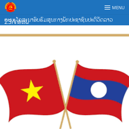
Skip
MENU
to
content
ຄະນະໂຄສະນາອົບຮົມສູນກາງພັກປະຊາຊົນປະຕິວັດລາວ
23/ຄອສພ